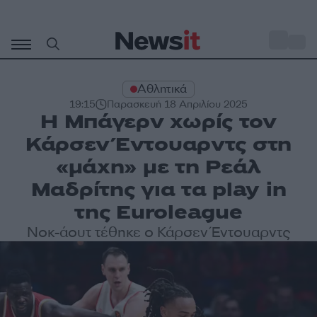
Μετάβαση
σε
o
31
περιεχόμενο
Αθλητικά
19:15
Παρασκευή 18 Απριλίου 2025
Η Μπάγερν χωρίς τον
Κάρσεν Έντουαρντς στη
«μάχη» με τη Ρεάλ
Μαδρίτης για τα play in
της Euroleague
Νοκ-άουτ τέθηκε ο Κάρσεν Έντουαρντς