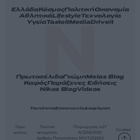
Ελλάδα
Κόσμος
Πολιτική
Οικονομία
Αθλητικά
Lifestyle
Τεχνολογία
Υγεία
Tasteit
Media
Driveit
Πρωτοσέλιδα
Γνώμη
Melas Blog
Καιρός
Παράξενες Ειδήσεις
Nikos Blog
Videos
Ταυτότητα
Επικοινωνία
Διαφήμιση
Όροι
Πολιτική
Πληροφορίες α.27
Cookies
χρήσης
απορρήτου
Ν.5253/2025
Αριθμός Πιστοποίησης Μ.Η.Τ.232163