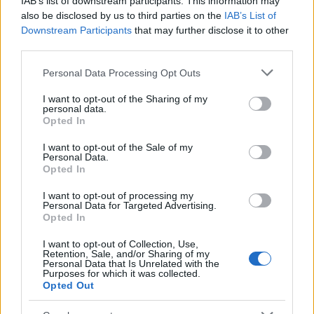
IAB’s list of downstream participants. This information may
4
also be disclosed by us to third parties on the
IAB’s List of
Η βαθμολογία της UEFA μετά την ισοπαλία
του Παναθηναϊκού με την ΤΣΣΚΑ 1948
Downstream Participants
that may further disclose it to other
third parties.
5
Συγκίνηση στο τελευταίο αντίο στον Λάκη
Χαλκιά: Με την «Φάμπρικα», λαούτο και
Please note that this website/app uses one or more Google
Personal Data Processing Opt Outs
κλαρίνα αποχαιρέτησαν την εμβληματική
services and may gather and store information including but
φωνή της μεταπολίτευσης
not limited to your visit or usage behaviour. You may click to
I want to opt-out of the Sharing of my
personal data.
grant or deny consent to Google and its third-party tags to
Opted In
use your data for below specified purposes in below Google
Πιο σχολιασμένα
consent section.
I want to opt-out of the Sale of my
Personal Data.
Μητσοτάκης στην υπογραφή συμφωνίας
198
Opted In
για την ηλεκτρική διασύνδεση Ελλάδας –
Κύπρου: «Ισχυρή ψήφος εμπιστοσύνης» η
I want to opt-out of processing my
είσοδος της Meridiam στην GSI
Personal Data for Targeted Advertising.
Opted In
Canadair 515: Οι πρώτες εικόνες από την
127
κατασκευή του αεροσκάφους που θα
I want to opt-out of Collection, Use,
επιχειρεί και τη νύχτα στα μέτωπα της
Retention, Sale, and/or Sharing of my
φωτιάς
Personal Data that Is Unrelated with the
Purposes for which it was collected.
Αυγερινός, Μουτσάτσου και ακόμη 20
Opted Out
85
πρώην στελέχη κατά Καρυστιανού: «Δεν
αποχωρήσαμε για καρέκλες», αιχμές για