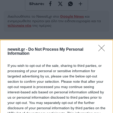
Share:
Ακολουθήστε το Νewsit.gr στο
Google News
και
ενημερωθείτε πρώτοι για όλη την ειδησεογραφία και τα
τελευταία νέα
της ημέρας
newsit.gr -
Do Not Process My Personal
Information
Πιο δημοφιλή
If you wish to opt-out of the sale, sharing to third parties, or
1
Έφυγαν οι συνεργάτες, μένει η Μαρία
processing of your personal or sensitive information for
Καρυστιανού - Η επόμενη μέρα για την
targeted advertising by us, please use the below opt-out
«Ελπίδα για τη Δημοκρατία»
section to confirm your selection. Please note that after your
2
Σαμοθράκη: «Μαμά νόμιζες ότι δε θα σε
opt-out request is processed you may continue seeing
ξαναδώ;» – Τα πρώτα λόγια του 22χρονου
interest-based ads based on personal information utilized by
που έπεσε σε κανάλι με καυτό νερό
us or personal information disclosed to third parties prior to
3
Βαλεντίνη Παπαδάκη για Κώστα Σόμμερ:
your opt-out. You may separately opt-out of the further
«Ανησυχώ μήπως ξεχνάει πόσο πολύ τον
disclosure of your personal information by third parties on the
χρειαζόμαστε»