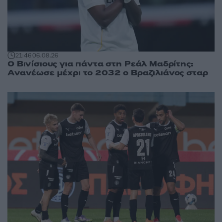
21:46
06.08.26
Ο Βινίσιους για πάντα στη Ρεάλ Μαδρίτης:
Ανανέωσε μέχρι το 2032 ο Βραζιλιάνος σταρ