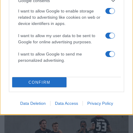
Google consents
«συγκεντρωτικό μοντέλο»
I want to allow Google to enable storage
Το πολωμένο μελτέμι που τροφοδότησε
59
τις φωτιές σε Αττική και Βοιωτία: «Από τα
related to advertising like cookies on web or
ισχυρότερα επεισόδια των τελευταίων 50
device identifiers in apps.
χρόνων»
I want to allow my user data to be sent to
Κρανίου τόπος το Πόρτο Γερμενό μετά το
51
Google for online advertising purposes.
καταστροφικό πέρασμα της φωτιάς –
Ξεκίνησε η αυτοψία στα καμένα σπίτια
I want to allow Google to send me
personalized advertising.
Αθλητικά:
CONFIRM
Περισσότερα άρθρα
Data Deletion
Data Access
Privacy Policy