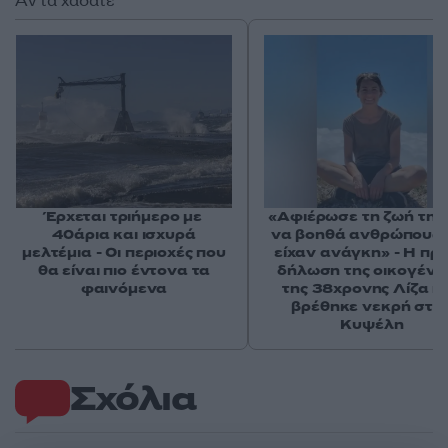
Αν τα χάσατε
Έρχεται τριήμερο με
«Αφιέρωσε τη ζωή της
40άρια και ισχυρά
να βοηθά ανθρώπους 
μελτέμια - Οι περιοχές που
είχαν ανάγκη» - Η πρ
θα είναι πιο έντονα τα
δήλωση της οικογένε
φαινόμενα
της 38χρονης Λίζα π
βρέθηκε νεκρή στη
Κυψέλη
Σχόλια