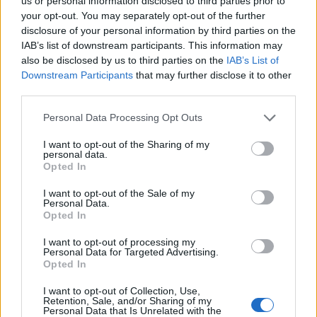
us or personal information disclosed to third parties prior to
your opt-out. You may separately opt-out of the further
disclosure of your personal information by third parties on the
IAB’s list of downstream participants. This information may
also be disclosed by us to third parties on the
IAB’s List of
Downstream Participants
that may further disclose it to other
third parties.
Αν τα χάσατε
Please note that this website/app uses one or more Google
Personal Data Processing Opt Outs
services and may gather and store information including but
not limited to your visit or usage behaviour. You may click to
I want to opt-out of the Sharing of my
personal data.
grant or deny consent to Google and its third-party tags to
Opted In
use your data for below specified purposes in below Google
consent section.
I want to opt-out of the Sale of my
Personal Data.
Opted In
I want to opt-out of processing my
Personal Data for Targeted Advertising.
Opted In
Marfin: Απολογείται
Καιρός: Ανεβαίνει α
σήμερα η 46χρονη που
σήμερα η θερμοκρασί
I want to opt-out of Collection, Use,
έφτασε από τη Βρετανία –
Κύμα ζέστης 3 ημερών
Retention, Sale, and/or Sharing of my
Η μεταγωγή στην Ελλάδα
τον υδράργυρο να φτά
Personal Data that Is Unrelated with the