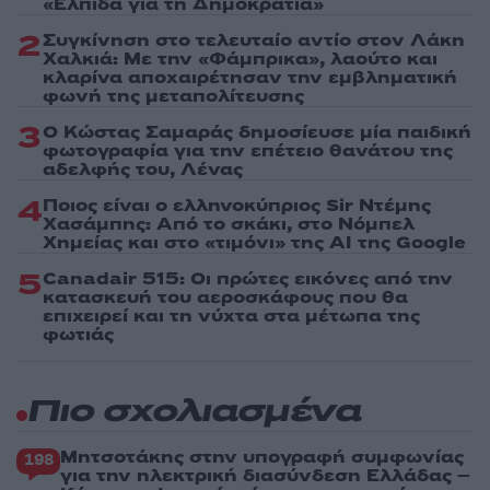
«Ελπίδα για τη Δημοκρατία»
2
Συγκίνηση στο τελευταίο αντίο στον Λάκη
Χαλκιά: Με την «Φάμπρικα», λαούτο και
κλαρίνα αποχαιρέτησαν την εμβληματική
φωνή της μεταπολίτευσης
3
Ο Κώστας Σαμαράς δημοσίευσε μία παιδική
φωτογραφία για την επέτειο θανάτου της
αδελφής του, Λένας
4
Ποιος είναι ο ελληνοκύπριος Sir Ντέμης
Χασάμπης: Από το σκάκι, στο Νόμπελ
Χημείας και στο «τιμόνι» της AI της Google
5
Canadair 515: Οι πρώτες εικόνες από την
κατασκευή του αεροσκάφους που θα
επιχειρεί και τη νύχτα στα μέτωπα της
φωτιάς
Πιο σχολιασμένα
Μητσοτάκης στην υπογραφή συμφωνίας
198
για την ηλεκτρική διασύνδεση Ελλάδας –