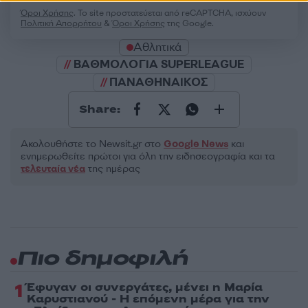
Όροι Χρήσης
. Το site προστατεύεται από reCAPTCHA, ισχύουν
Πολιτική Απορρήτου
&
Όροι Χρήσης
της Google.
Αθλητικά
ΒΑΘΜΟΛΟΓΙΑ SUPERLEAGUE
ΠΑΝΑΘΗΝΑΙΚΟΣ
Share:
Ακολουθήστε το Νewsit.gr στο
Google News
και
ενημερωθείτε πρώτοι για όλη την ειδησεογραφία και τα
τελευταία νέα
της ημέρας
Πιο δημοφιλή
1
Έφυγαν οι συνεργάτες, μένει η Μαρία
Καρυστιανού - Η επόμενη μέρα για την