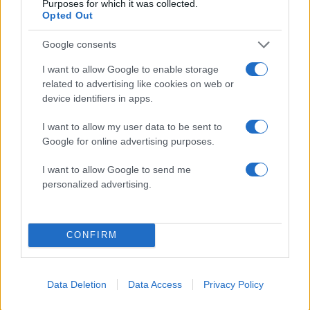
και τα στοιχεία που την
τους 40°C
Purposes for which it was collected.
εμπλέκουν
Opted Out
Google consents
Σχόλια
I want to allow Google to enable storage
related to advertising like cookies on web or
device identifiers in apps.
I want to allow my user data to be sent to
Σχολίασε εδώ
Google for online advertising purposes.
I want to allow Google to send me
50 /50
personalized advertising.
CONFIRM
2000 /2000
Data Deletion
Data Access
Privacy Policy
Υποβολή σχολίου