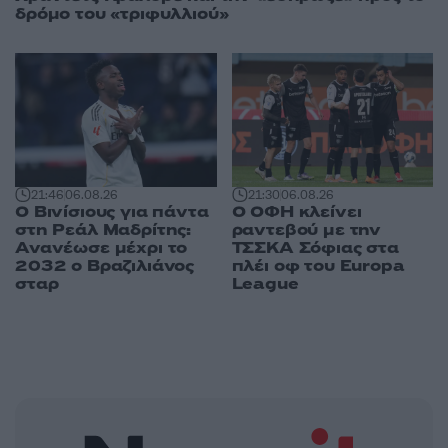
δρόμο του «τριφυλλιού»
21:46
06.08.26
21:30
06.08.26
Ο Βινίσιους για πάντα
Ο ΟΦΗ κλείνει
στη Ρεάλ Μαδρίτης:
ραντεβού με την
Ανανέωσε μέχρι το
ΤΣΣΚΑ Σόφιας στα
2032 ο Βραζιλιάνος
πλέι οφ του Europa
σταρ
League