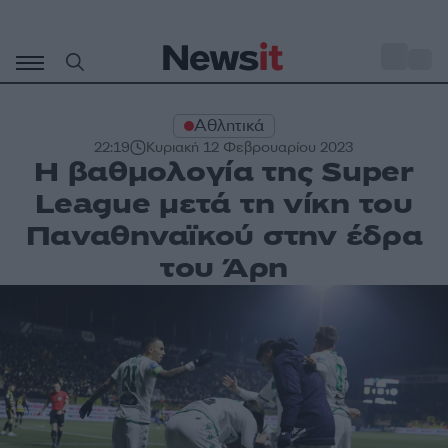
Μετάβαση
σε
o
27
περιεχόμενο
Αθλητικά
22:19
Κυριακή 12 Φεβρουαρίου 2023
Η βαθμολογία της Super
League μετά τη νίκη του
Παναθηναϊκού στην έδρα
του Άρη