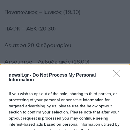
Παναιτωλικός – Ιωνικός (19.30)
ΠΑΟΚ – ΑΕΚ (20.30)
Δευτέρα 20 Φεβρουαρίου
Ατρόμητος – Λεβαδειακός (18.00)
newsit.gr -
Do Not Process My Personal
ΟΦΗ – Αρης (19.30)
Information
ΔΙΑΦΗΜΙΣΗ
If you wish to opt-out of the sale, sharing to third parties, or
processing of your personal or sensitive information for
targeted advertising by us, please use the below opt-out
section to confirm your selection. Please note that after your
opt-out request is processed you may continue seeing
interest-based ads based on personal information utilized by