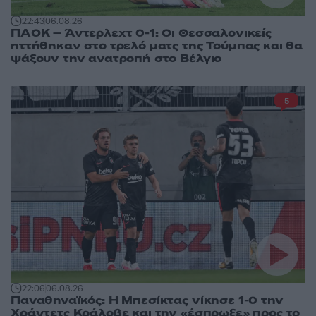
22:43
06.08.26
ΠΑΟΚ – Άντερλεχτ 0-1: Οι Θεσσαλονικείς
ηττήθηκαν στο τρελό ματς της Τούμπας και θα
ψάξουν την ανατροπή στο Βέλγιο
5
22:06
06.08.26
Παναθηναϊκός: Η Μπεσίκτας νίκησε 1-0 την
Χράντετς Κράλοβε και την «έσπρωξε» προς το