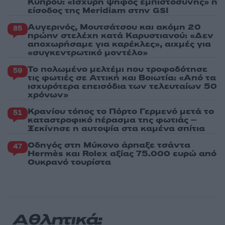
Κύπρου: «Ισχυρή ψήφος εμπιστοσύνης» η
είσοδος της Meridiam στην GSI
Αυγερινός, Μουτσάτσου και ακόμη 20
85
πρώην στελέχη κατά Καρυστιανού: «Δεν
αποχωρήσαμε για καρέκλες», αιχμές για
«συγκεντρωτικό μοντέλο»
Το πολωμένο μελτέμι που τροφοδότησε
59
τις φωτιές σε Αττική και Βοιωτία: «Από τα
ισχυρότερα επεισόδια των τελευταίων 50
χρόνων»
Κρανίου τόπος το Πόρτο Γερμενό μετά το
51
καταστροφικό πέρασμα της φωτιάς –
Ξεκίνησε η αυτοψία στα καμένα σπίτια
Οδηγός στη Μύκονο άρπαξε τσάντα
47
Hermès και Rolex αξίας 75.000 ευρώ από
Ουκρανό τουρίστα
Αθλητικά: