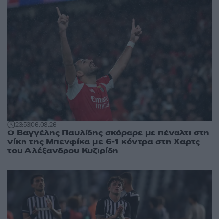
23:53
06.08.26
Ο Βαγγέλης Παυλίδης σκόραρε με πέναλτι στη
νίκη της Μπενφίκα με 6-1 κόντρα στη Χαρτς
του Αλέξανδρου Κυζιρίδη