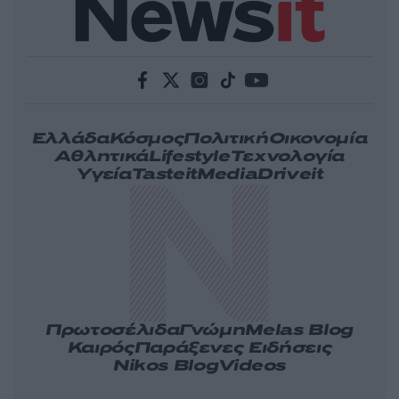
Ελλάδα
Κόσμος
Πολιτική
Οικονομία
Αθλητικά
Lifestyle
Τεχνολογία
Υγεία
Tasteit
Media
Driveit
Πρωτοσέλιδα
Γνώμη
Melas Blog
Καιρός
Παράξενες Ειδήσεις
Nikos Blog
Videos