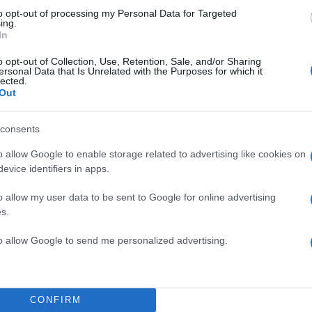
to opt-out of processing my Personal Data for Targeted
ing.
Share:
In
o opt-out of Collection, Use, Retention, Sale, and/or Sharing
θήστε το Νewsit.gr στο
Google News
και ενημερωθείτε
ersonal Data that Is Unrelated with the Purposes for which it
 για όλη την ειδησεογραφία και τα
τελευταία νέα
της
lected.
ς
Out
consents
o allow Google to enable storage related to advertising like cookies on
evice identifiers in apps.
Πιο σχολι
o allow my user data to be sent to Google for online advertising
ει η πλατφόρμα –
Μητσοτάκης στη
178
s.
διασύνδεση Ελλ
εμπιστοσύνης» η
to allow Google to send me personalized advertising.
υφή του Κιθαιρώνα –
Το τελευταίο αν
134
φτιαγμένος από 
είπε ο Κυριάκος
με 40άρια - Πολύ
Νέες απώλειες γ
CONFIRM
βοια, Λέσβο και Χίο
130