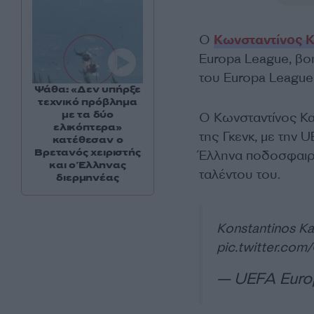
Ο
Κωνσταντίνος 
Europa League, βο
του Europa League
Ψάθα: «Δεν υπήρξε
τεχνικό πρόβλημα
με τα δύο
Ο Κωνσταντίνος Κα
ελικόπτερα»
της Γκενκ, με την 
κατέθεσαν ο
Βρετανός χειριστής
Έλληνα ποδοσφαιρι
και ο Έλληνας
ταλέντου του.
διερμηνέας
Konstantinos Ka
pic.twitter.co
— UEFA Euro