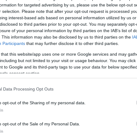
α
formation for targeted advertising by us, please use the below opt-out s
r selection. Please note that after your opt-out request is processed y
eing interest-based ads based on personal information utilized by us or
disclosed to third parties prior to your opt-out. You may separately opt-
losure of your personal information by third parties on the IAB’s list of
Σχολίασε εδώ
. This information may also be disclosed by us to third parties on the
IA
Participants
that may further disclose it to other third parties.
50
 that this website/app uses one or more Google services and may gath
including but not limited to your visit or usage behaviour. You may click 
 to Google and its third-party tags to use your data for below specifi
ogle consent section.
2000 /
l Data Processing Opt Outs
Υποβολή σχολίου
o opt-out of the Sharing of my personal data.
In
ροστατεύεται από reCAPTCHA, ισχύουν
Πολιτική Απορρήτου
&
Όροι Χρήσης
της
o opt-out of the Sale of my Personal Data.
Αθλητικά
In
GUE
UEFA
ΓΚΕΝΚ
ΚΩΝΣΤΑΝΤΙΝΟΣ ΚΑΡΕΤΣ