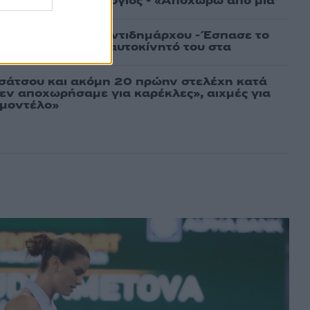
ννίδου και Κοτσόργιος - «Αποχωρώ από μια
 Ψάθα αδερφός αντιδημάρχου - Έσπασε το
 και έπεσε με το αυτοκίνητό του στα
ελικοπτέρου
σάτσου και ακόμη 20 πρώην στελέχη κατά
εν αποχωρήσαμε για καρέκλες», αιχμές για
 μοντέλο»