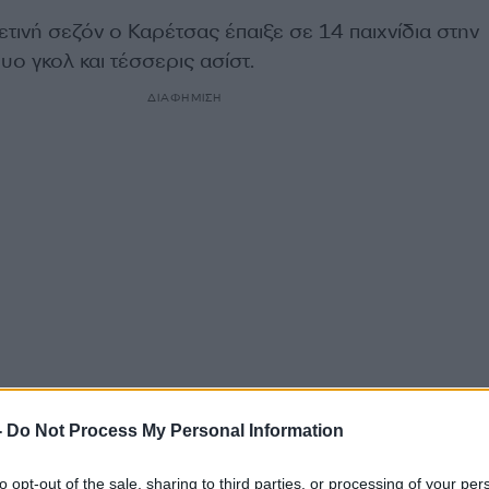
ετινή σεζόν ο Καρέτσας έπαιξε σε 14 παιχνίδια στην
ο γκολ και τέσσερις ασίστ.
ΔΙΑΦΗΜΙΣΗ
-
Do Not Process My Personal Information
to opt-out of the sale, sharing to third parties, or processing of your per