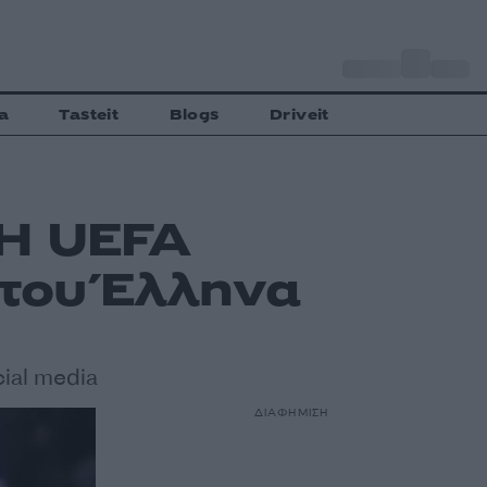
o
Αθήνα
29
C
a
Tasteit
Blogs
Driveit
 Η UEFA
 του Έλληνα
ial media
ΔΙΑΦΗΜΙΣΗ