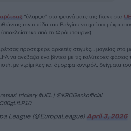
Καρέτσας
“έλαμψε” στα φετινά ματς της Γκενκ στο
U
ηθώντας την ομάδα του Βελγίου να φτάσει μέχρι του
 (αποκλείστηκε από τη Φράιμπουργκ).
ρέτσας προσέφερε αρκετές στιγμές… μαγείας στα μ
UEFA να ανεβάζει ένα βίντεο με τις καλύτερες φάσεις 
στή, με ντρίμπλες και όμορφα κοντρόλ, δείγματα το
retsas’ trickery
#UEL
|
@KRCGenkofficial
m/C8BgLfLP10
pa League (@EuropaLeague)
April 3, 2026