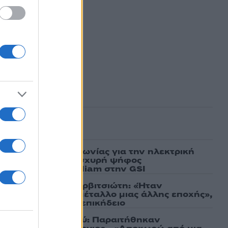
ασμένα
ν υπογραφή συμφωνίας για την ηλεκτρική
άδας – Κύπρου: «Ισχυρή ψήφος
 είσοδος της Meridiam στην GSI
τίο στον Γιάννη Βαρβιτσιώτη: «Ήταν
εκείνο το σπάνιο μέταλλο μιας άλλης εποχής»,
 Μητσοτάκης στον επικήδειο
ια την Καρυστιανού: Παραιτήθηκαν