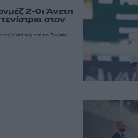
ονμέζ 2-0: Άνετη
 τενίστρια στον
 της τενίστριας από την Τουρκία