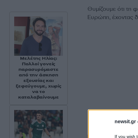
Θυμίζουμε ότι τη φ
Ευρώπη, έχοντας δυ
Μελέτης Ηλίας:
Πολλοί γονείς
παρασυρόμαστε
από την άσκηση
εξουσίας και
ξεφεύγουμε, χωρίς
να το
καταλαβαίνουμε
newsit.gr 
If you wish 