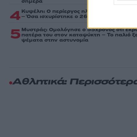
σήμερα
4
Κυψέλη: Ο περίεργος ηλικιωμένος και το
– Όσα ισχυρίστηκε ο 26χρονος για τον θ
5
Μυστράς: Ομολόγησε ο 55χρονος ότι έκρ
πατέρα του στον καταψύκτη – Το παλιό ξε
ψέματα στην αστυνομία
Αθλητικά: Περισσότερ