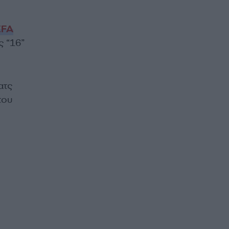
EFA
ς “16”
ατς
του
υ