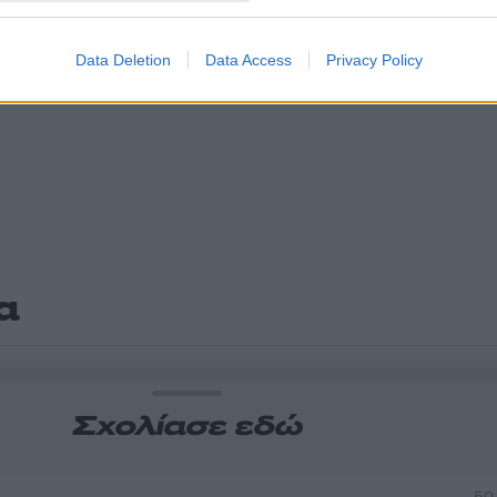
Data Deletion
Data Access
Privacy Policy
α
Σχολίασε εδώ