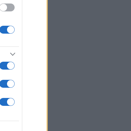
βιτς.