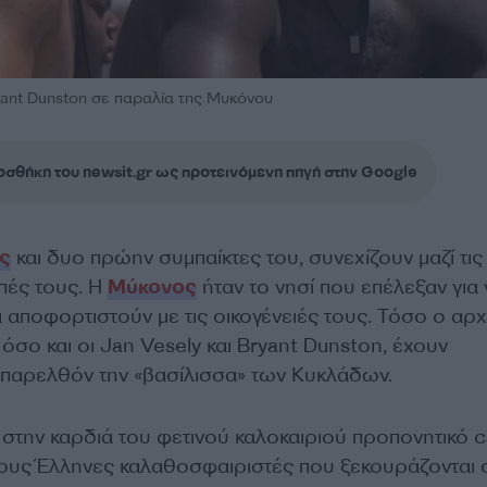
ant Dunston σε παραλία της Μυκόνου
σθήκη του newsit.gr ως προτεινόμενη πηγή στην Google
ς
και δυο πρώην συμπαίκτες του, συνεχίζουν μαζί τις
πές τους. Η
Μύκονος
ήταν το νησί που επέλεξαν για 
 αποφορτιστούν με τις οικογένειές τους. Τόσο ο αρ
όσο και οι Jan Vesely και Bryant Dunston, έχουν
ο παρελθόν την «βασίλισσα» των Κυκλάδων.
 στην καρδιά του φετινού καλοκαιριού προπονητικό 
ους Έλληνες καλαθοσφαιριστές που ξεκουράζονται 