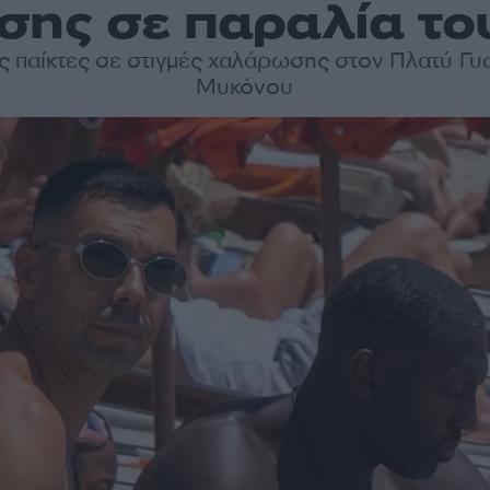
ης σε παραλία το
ις παίκτες σε στιγμές χαλάρωσης στον Πλατύ Γυ
Μυκόνου