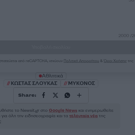
50
2000 /
Υποβολή σχολίου
ροστατεύεται από reCAPTCHA, ισχύουν
Πολιτική Απορρήτου
&
Όροι Χρήσης
της
Αθλητικά
ΚΩΣΤΑΣ ΣΛΟΥΚΑΣ
ΜΥΚΟΝΟΣ
Share:
θήστε το Νewsit.gr στο
Google News
και ενημερωθείτε
 για όλη την ειδησεογραφία και τα
τελευταία νέα
της
ς