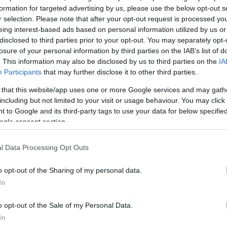
formation for targeted advertising by us, please use the below opt-out s
σέχος άσσος της Μπαρτσελόνα και ο Αμερικανός π
r selection. Please note that after your opt-out request is processed y
κού και νυν της Αρμάνι Μιλάνο πήγαν με τις οικογέν
eing interest-based ads based on personal information utilized by us or
each bar.
disclosed to third parties prior to your opt-out. You may separately opt-
losure of your personal information by third parties on the IAB’s list of
. This information may also be disclosed by us to third parties on the
IA
 και την θαλασσα και πέρασαν ανέμελες στιγμές.
Participants
that may further disclose it to other third parties.
ριμένο μαγαζί είναι ιδανικός προορισμός για όσους
 that this website/app uses one or more Google services and may gath
ουν και να διασκεδάσουν δίπλα στο κύμα, συνδυάζ
including but not limited to your visit or usage behaviour. You may click 
, γαστρονομική εμπειρία και άψογο σέρβις.
 to Google and its third-party tags to use your data for below specifi
ogle consent section.
l Data Processing Opt Outs
o opt-out of the Sharing of my personal data.
In
o opt-out of the Sale of my Personal Data.
In