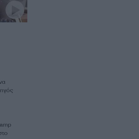
να
χηγός
camp
στο