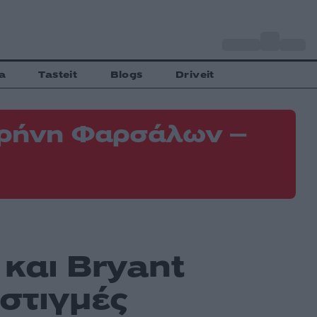
o
Αθήνα
34
C
a
Tasteit
Blogs
Driveit
 Κρήνη Φαρσάλων –
Φ
Ε
και Bryant
στιγμές