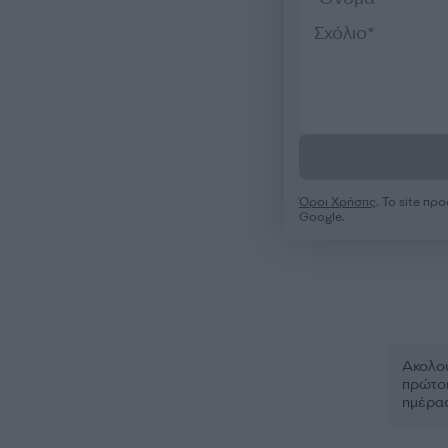
Όροι Χρήσης
. Το site π
Google.
Ακολου
πρώτοι
ημέρα