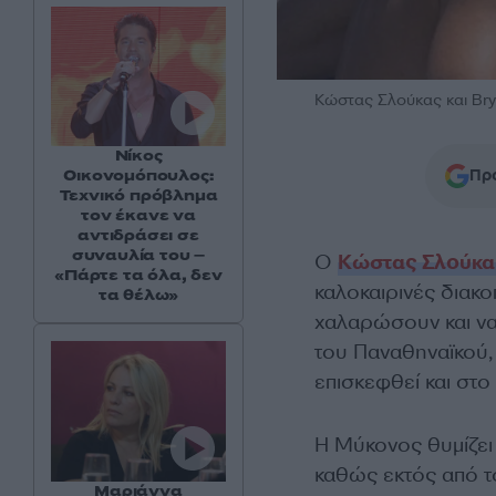
Κώστας Σλούκας και Bry
Νίκος
Προ
Οικονομόπουλος:
Τεχνικό πρόβλημα
τον έκανε να
αντιδράσει σε
συναυλία του –
Ο
Κώστας Σλούκα
«Πάρτε τα όλα, δεν
καλοκαιρινές διακο
τα θέλω»
χαλαρώσουν και να
του Παναθηναϊκού, 
επισκεφθεί και στ
Η Μύκονος θυμίζει
καθώς εκτός από τ
Μαριάννα