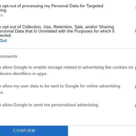
to opt-out of processing my Personal Data for Targeted
ing.
In
o opt-out of Collection, Use, Retention, Sale, and/or Sharing
ersonal Data that Is Unrelated with the Purposes for which it
lected.
Out
consents
o allow Google to enable storage related to advertising like cookies on
evice identifiers in apps.
o allow my user data to be sent to Google for online advertising
συνεχίζει στον Παναθηναϊκό και σε λίγες μέρες θα
s.
εις με τον νέο τεχνικό της ομάδας, Ζέλικο Ομπράντο
to allow Google to send me personalized advertising.
ΔΙΑΦΗΜΙΣΗ
CONFIRM