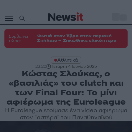
Μετάβαση
σε
o
33
περιεχόμενο
Φωτιά στον Έβρο στην περιοχή
Συμβαίνει
Σπήλαιο – Σηκώθηκε ελικόπτερο
τώρα:
Αθλητικά
23:20
Τετάρτη 4 Ιουνίου 2025
Κώστας Σλούκας, ο
«βασιλιάς» του clutch και
των Final Four: Το μίνι
αφιέρωμα της Euroleague
Η Euroleague ετοίμασε ένα video αφιέρωμα
στον “αστέρα” του Παναθηναϊκού