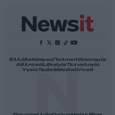
Ελλάδα
Κόσμος
Πολιτική
Οικονομία
Αθλητικά
Lifestyle
Τεχνολογία
Υγεία
Tasteit
Media
Driveit
Πρωτοσέλιδα
Γνώμη
Melas Blog