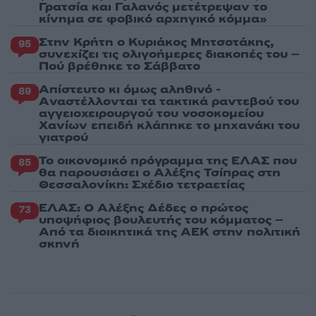
Γρατσία και Γαλανός μετέτρεψαν το
κίνημα σε φοβικό αρχηγικό κόμμα»
Στην Κρήτη ο Κυριάκος Μητσοτάκης,
95
συνεχίζει τις ολιγοήμερες διακοπές του –
Πού βρέθηκε το Σάββατο
Απίστευτο κι όμως αληθινό -
89
Aναστέλλονται τα τακτικά ραντεβού του
αγγειοχειρουργού του νοσοκομείου
Χανίων επειδή κλάπηκε το μηχανάκι του
γιατρού
Το οικονομικό πρόγραμμα της ΕΛΑΣ που
85
θα παρουσιάσει ο Αλέξης Τσίπρας στη
Θεσσαλονίκη: Σχέδιο τετραετίας
ΕΛΑΣ: Ο Αλέξης Δέδες ο πρώτος
73
υποψήφιος βουλευτής του κόμματος –
Από τα διοικητικά της ΑΕΚ στην πολιτική
σκηνή