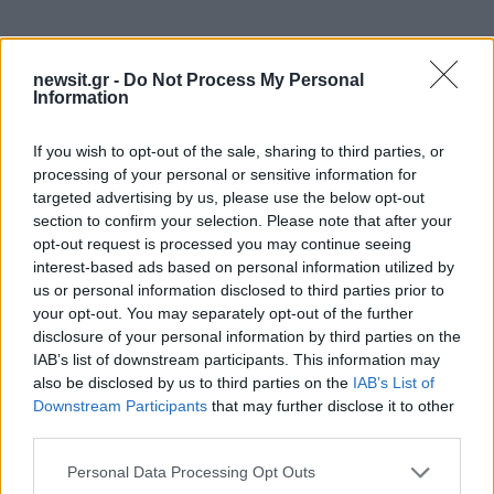
newsit.gr -
Do Not Process My Personal
Information
If you wish to opt-out of the sale, sharing to third parties, or
Αν τα χάσατε
processing of your personal or sensitive information for
targeted advertising by us, please use the below opt-out
section to confirm your selection. Please note that after your
opt-out request is processed you may continue seeing
interest-based ads based on personal information utilized by
us or personal information disclosed to third parties prior to
your opt-out. You may separately opt-out of the further
disclosure of your personal information by third parties on the
IAB’s list of downstream participants. This information may
also be disclosed by us to third parties on the
IAB’s List of
Νέο βίντεο με τον
Μετέτρεψαν το
Downstream Participants
that may further disclose it to other
Μοτζτάμπα Χαμενεΐ ενώ
Σαρακήνικο της Μήλου
third parties.
φουντώνουν οι φήμες για
ελικοδρόμιο – «Πάρκα
το αν βρίσκεται στη ζωή
το ελικόπτερο τους γι
Please note that this website/app uses one or more Google
Personal Data Processing Opt Outs
κάνουν μπάνιο
services and may gather and store information including but