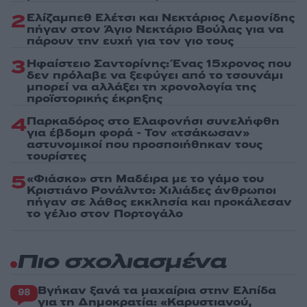
2
Ελίζαμπεθ Ελέτσι και Νεκτάριος Λεμονίδης
πήγαν στον Άγιο Νεκτάριο Βούλας για να
πάρουν την ευχή για τον γιο τους
3
Ηφαίστειο Σαντορίνης: Ένας 15χρονος που
δεν πρόλαβε να ξεφύγει από το τσουνάμι
μπορεί να αλλάξει τη χρονολογία της
προϊστορικής έκρηξης
4
Παρκαδόρος στο Ελαφονήσι συνελήφθη
για έβδομη φορά - Τον «τσάκωσαν»
αστυνομικοί που προσποιήθηκαν τους
τουρίστες
5
«Φιάσκο» στη Μαδέιρα με το γάμο του
Κριστιάνο Ρονάλντο: Χιλιάδες άνθρωποι
πήγαν σε λάθος εκκλησία και προκάλεσαν
το γέλιο στον Πορτογάλο
Πιο σχολιασμένα
Βγήκαν ξανά τα μαχαίρια στην Ελπίδα
98
για τη Δημοκρατία: «Καρυστιανού,