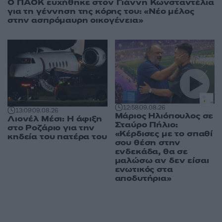
Ο ΠΑΟΚ ευχήθηκε στον Γιάννη Κωνσταντέλια
για τη γέννηση της κόρης του: «Νέο μέλος
στην ασπρόμαυρη οικογένεια»
12:58
09.08.26
13:09
09.08.26
Μάριος Ηλιόπουλος σε
Λιονέλ Μέσι: Η άφιξη
Σταύρο Πήλιο:
στο Ροζάριο για την
«Κέρδισες με το σπαθί
κηδεία του πατέρα του
σου θέση στην
ενδεκάδα, θα σε
μαλώσω αν δεν είσαι
ενωτικός στα
αποδυτήρια»