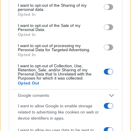
not limited to your visit or usage behaviour. You may click to
I want to opt-out of the Sharing of my
personal data.
grant or deny consent to Google and its third-party tags to
Σχόλια
Opted In
use your data for below specified purposes in below Google
consent section.
I want to opt-out of the Sale of my
Personal Data.
Opted In
I want to opt-out of processing my
Σχολίασε εδώ
Personal Data for Targeted Advertising.
Opted In
I want to opt-out of Collection, Use,
50 /50
Retention, Sale, and/or Sharing of my
Personal Data that Is Unrelated with the
Purposes for which it was collected.
Opted Out
Google consents
2000 /2000
I want to allow Google to enable storage
Υποβολή σχολίου
related to advertising like cookies on web or
device identifiers in apps.
Όροι Χρήσης
. Το site προστατεύεται από reCAPTCHA, ισχύουν
I want to allow my user data to be sent to
Πολιτική Απορρήτου
&
Όροι Χρήσης
της Google.