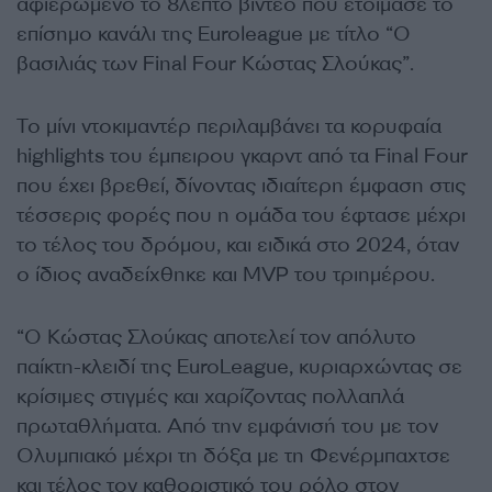
αφιερωμένο το 8λεπτο βίντεο που ετοίμασε το
επίσημο κανάλι της Euroleague με τίτλο “Ο
βασιλιάς των Final Four Κώστας Σλούκας”.
Το μίνι ντοκιμαντέρ περιλαμβάνει τα κορυφαία
highlights του έμπειρου γκαρντ από τα Final Four
που έχει βρεθεί, δίνοντας ιδιαίτερη έμφαση στις
τέσσερις φορές που η ομάδα του έφτασε μέχρι
το τέλος του δρόμου, και ειδικά στο 2024, όταν
ο ίδιος αναδείχθηκε και MVP του τριημέρου.
“Ο Κώστας Σλούκας αποτελεί τον απόλυτο
παίκτη-κλειδί της EuroLeague, κυριαρχώντας σε
κρίσιμες στιγμές και χαρίζοντας πολλαπλά
πρωταθλήματα. Από την εμφάνισή του με τον
Ολυμπιακό μέχρι τη δόξα με τη Φενέρμπαχτσε
και τέλος τον καθοριστικό του ρόλο στον