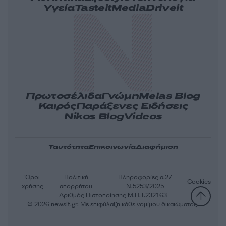
Υγεία
Tasteit
Media
Driveit
Πρωτοσέλιδα
Γνώμη
Melas Blog
Καιρός
Παράξενες Ειδήσεις
Nikos Blog
Videos
Ταυτότητα
Επικοινωνία
Διαφήμιση
Όροι
Πολιτική
Πληροφορίες α.27
Cookies
χρήσης
απορρήτου
Ν.5253/2025
Αριθμός Πιστοποίησης Μ.Η.Τ.232163
© 2026 newsit.gr. Με επιφύλαξη κάθε νομίμου δικαιώματος.