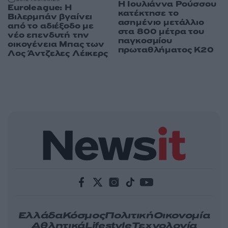
Η Ιουλιάννα Ρούσσου
Euroleague: Η
κατέκτησε το
Βιλερμπάν βγαίνει
ασημένιο μετάλλιο
από το αδιέξοδο με
στα 800 μέτρα του
νέο επενδυτή την
παγκοσμίου
οικογένεια Μπας των
πρωταθλήματος Κ20
Λος Άντζελες Λέικερς
Ελλάδα
Κόσμος
Πολιτική
Οικονομία
Αθλητικά
Lifestyle
Τεχνολογία