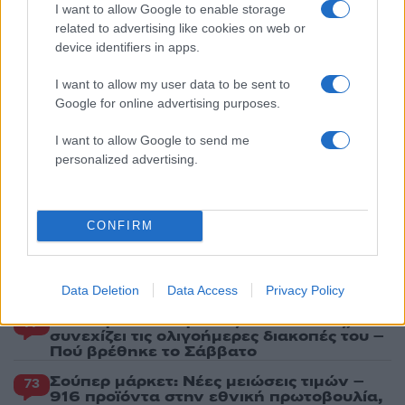
πάρουν την ευχή για τον γιο τους
I want to allow Google to enable storage
related to advertising like cookies on web or
5
Τζο Μπάιντεν: «Ο καρκίνος έχει εξαπλωθεί,
device identifiers in apps.
είναι πολύ επώδυνο», λέει ο γιος του
I want to allow my user data to be sent to
Google for online advertising purposes.
Πιο σχολιασμένα
I want to allow Google to send me
Βγήκαν ξανά τα μαχαίρια στην Ελπίδα
96
personalized advertising.
για τη Δημοκρατία: «Καρυστιανού,
Γρατσία και Γαλανός μετέτρεψαν το
κίνημα σε φοβικό αρχηγικό κόμμα»
CONFIRM
Απίστευτο κι όμως αληθινό -
84
Aναστέλλονται τα τακτικά ραντεβού του
αγγειοχειρουργού του νοσοκομείου
Χανίων επειδή κλάπηκε το μηχανάκι του
γιατρού
Data Deletion
Data Access
Privacy Policy
Στην Κρήτη ο Κυριάκος Μητσοτάκης,
77
συνεχίζει τις ολιγοήμερες διακοπές του –
Πού βρέθηκε το Σάββατο
Σούπερ μάρκετ: Νέες μειώσεις τιμών –
73
916 προϊόντα στην εθνική πρωτοβουλία,