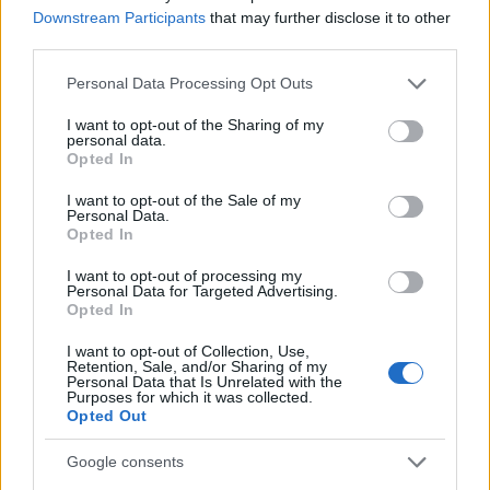
Downstream Participants
that may further disclose it to other
Ακολουθήστε το Νewsit.gr στο
Google News
και
third parties.
ενημερωθείτε πρώτοι για όλη την ειδησεογραφία και τα
τελευταία νέα
της ημέρας
Please note that this website/app uses one or more Google
Personal Data Processing Opt Outs
services and may gather and store information including but
not limited to your visit or usage behaviour. You may click to
I want to opt-out of the Sharing of my
personal data.
grant or deny consent to Google and its third-party tags to
Opted In
use your data for below specified purposes in below Google
consent section.
I want to opt-out of the Sale of my
Πιο δημοφιλή
Personal Data.
Opted In
1
Κωνσταντίνος Αργυρός και Αλεξάνδρα
I want to opt-out of processing my
Νίκα κάνουν διακοπές με πολυτελές γιοτ
Personal Data for Targeted Advertising.
με τα δύο παιδιά τους
Opted In
2
Η Άννα Βίσση ξετρελάθηκε με μπάντα που
έπαιζε Τσιτσάνη στο Φισκάρδο και τους
I want to opt-out of Collection, Use,
Retention, Sale, and/or Sharing of my
πρότεινε συνεργασία
Personal Data that Is Unrelated with the
Purposes for which it was collected.
3
Θρήνος για τον Λιονέλ Μέσι – Πέθανε ο
Opted Out
πατέρας του, Χόρχε
4
Ελίζαμπεθ Ελέτσι και Νεκτάριος Λεμονίδης
Google consents
πήγαν στον Άγιο Νεκτάριο Βούλας για να