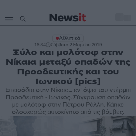
Μετάβαση
σε
o
32
περιεχόμενο
Αθλητικά
18:34
Σάββατο 2 Μαρτίου 2019
Ξύλο και μολότοφ στην
Νίκαια μεταξύ οπαδών της
Προοδευτικής και του
Ιωνικού [pics]
Επεισόδια στην Νίκαια... εν' όψει του ντέρμπι
Προοδευτική - Ιωνικός. Σύγκρουση οπαδών
με μολότοφ στην Πέτρου Ράλλη. Κάηκε
ολοσχερώς αυτοκίνητο από τις βόμβες.