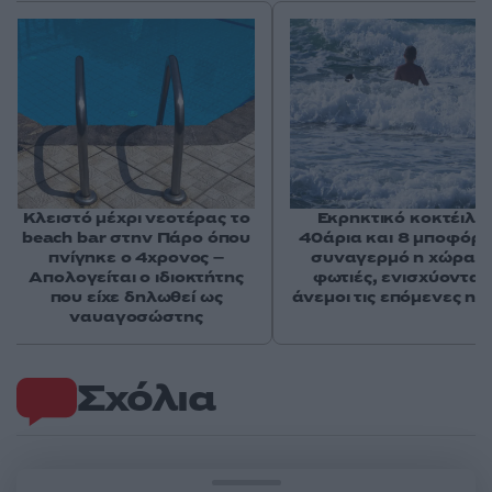
Κλειστό μέχρι νεοτέρας το
Εκρηκτικό κοκτέιλ μ
beach bar στην Πάρο όπου
40άρια και 8 μποφόρ -
πνίγηκε ο 4χρονος –
συναγερμό η χώρα γ
Απολογείται ο ιδιοκτήτης
φωτιές, ενισχύονται 
που είχε δηλωθεί ως
άνεμοι τις επόμενες ημ
ναυαγοσώστης
Σχόλια