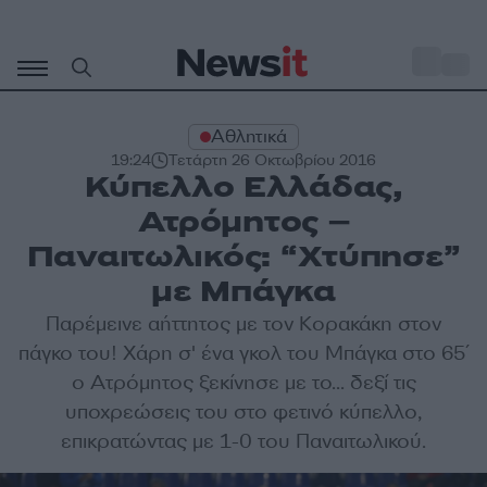
Μετάβαση
σε
o
33
περιεχόμενο
Αθλητικά
19:24
Τετάρτη 26 Οκτωβρίου 2016
Κύπελλο Ελλάδας,
Ατρόμητος –
Παναιτωλικός: “Χτύπησε”
με Μπάγκα
Παρέμεινε αήττητος με τον Κορακάκη στον
πάγκο του! Χάρη σ' ένα γκολ του Μπάγκα στο 65΄
ο Ατρόμητος ξεκίνησε με το... δεξί τις
υποχρεώσεις του στο φετινό κύπελλο,
επικρατώντας με 1-0 του Παναιτωλικού.