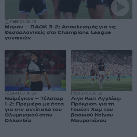
19:59
08.08.26
Μπραν – ΠΑΟΚ 3-2: Αποκλεισμός για τις
Θεσσαλονικείς στο Champions League
γυναικών
19:27
08.08.26
19:41
08.08.26
Λιγκ Καπ Αγγλίας:
Ναϊμέγκεν – Τέλσταρ
Πρόκριση για τη
1-2: Πρεμιέρα με ήττα
Γουέστ Χαμ του
για την αντίπαλο του
βασικού Ντίνου
Ολυμπιακού στην
Μαυροπάνου
Ολλανδία