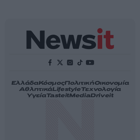
Ελλάδα
Κόσμος
Πολιτική
Οικονομία
Αθλητικά
Lifestyle
Τεχνολογία
Υγεία
Tasteit
Media
Driveit