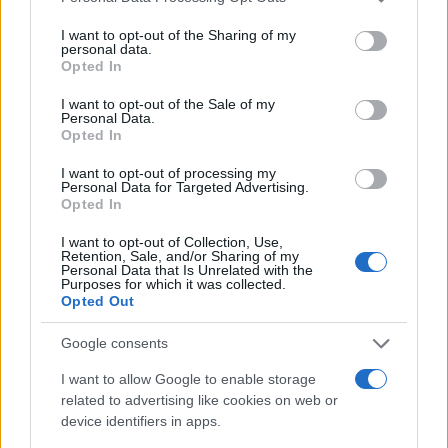
να απολογηθεί την Τρίτη – «Είναι αθώα,
services and may gather and store information including but
συμμετείχε στη διαδήλωση όπως και
100.000 άτομα»
not limited to your visit or usage behaviour. You may click to
I want to opt-out of the Sharing of my
personal data.
grant or deny consent to Google and its third-party tags to
Opted In
Βγήκαν ξανά τα μαχαίρια στην Ελπίδα
94
use your data for below specified purposes in below Google
για τη Δημοκρατία: «Καρυστιανού,
consent section.
Γρατσία και Γαλανός μετέτρεψαν το
I want to opt-out of the Sale of my
κίνημα σε φοβικό αρχηγικό κόμμα»
Personal Data.
Opted In
Μεταφορές χρημάτων: Πότε μπορεί να
77
θεωρηθούν δωρεές και να επιβληθεί
I want to opt-out of processing my
φόρος – Τι ισχυεί για τις γονικές παροχές
Personal Data for Targeted Advertising.
Opted In
Απίστευτο κι όμως αληθινό -
74
Aναστέλλονται τα τακτικά ραντεβού του
I want to opt-out of Collection, Use,
αγγειοχειρουργού του νοσοκομείου
Retention, Sale, and/or Sharing of my
Χανίων επειδή κλάπηκε το μηχανάκι του
Personal Data that Is Unrelated with the
Purposes for which it was collected.
γιατρού
Opted Out
Σούπερ μάρκετ: Νέες μειώσεις τιμών –
61
916 προϊόντα στην εθνική πρωτοβουλία,
Google consents
ανάμεσά τους 130 σχολικά
I want to allow Google to enable storage
related to advertising like cookies on web or
device identifiers in apps.