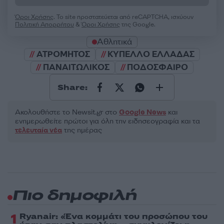
Όροι Χρήσης
. Το site προστατεύεται από reCAPTCHA, ισχύουν
Πολιτική Απορρήτου
&
Όροι Χρήσης
της Google.
Αθλητικά
ΑΤΡΟΜΗΤΟΣ
ΚΥΠΕΛΛΟ ΕΛΛΑΔΑΣ
ΠΑΝΑΙΤΩΛΙΚΟΣ
ΠΟΔΟΣΦΑΙΡΟ
Share:
Ακολουθήστε το Νewsit.gr στο
Google News
και
ενημερωθείτε πρώτοι για όλη την ειδησεογραφία και τα
τελευταία νέα
της ημέρας
Πιο δημοφιλή
1
Ryanair: «Ένα κομμάτι του προσώπου του