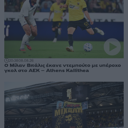
20:38
08.08.26
Ο Μίλαν Βιτάλις έκανε ντεμπούτο με υπέροχο
γκολ στο ΑΕΚ – Athens Kallithea