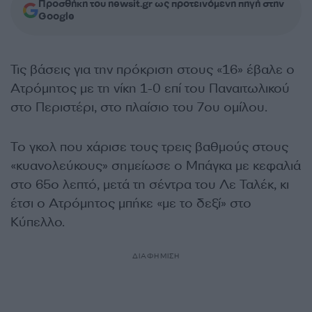
Προσθήκη του newsit.gr ως προτεινόμενη πηγή στην
Google
Τις βάσεις για την πρόκριση στους «16» έβαλε ο
Ατρόμητος με τη νίκη 1-0 επί του Παναιτωλικού
στο Περιστέρι, στο πλαίσιο του 7ου ομίλου.
Το γκολ που χάρισε τους τρεις βαθμούς στους
«κυανολεύκους» σημείωσε ο Μπάγκα με κεφαλιά
στο 65ο λεπτό, μετά τη σέντρα του Λε Ταλέκ, κι
έτσι ο Ατρόμητος μπήκε «με το δεξί» στο
Κύπελλο.
ΔΙΑΦΗΜΙΣΗ