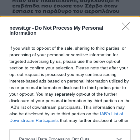
ήταν σαν πλαστελίνη», συγκλονίζει η
επιβάτιδα που έσωσε τον Σέρβο όταν
έσπασε το παράθυρο του αεροπλάνου
2
Ανησυχία από το ξέσπασμα του ιού του
Δυτικού Νείλου με κρούσματα στην Αττική
newsit.gr -
Do Not Process My Personal
- «Καμπανάκι» από τον Ιατρικό Σύλλογο
Information
Αθηνών για την προστασία της δημόσιας
υγείας
If you wish to opt-out of the sale, sharing to third parties, or
3
Φωτιά σε κατάστημα στον Άλιμο –
processing of your personal or sensitive information for
Εκκενώθηκε πολυκατοικία
targeted advertising by us, please use the below opt-out
4
section to confirm your selection. Please note that after your
Νέος «Αντεροβγάλτης» στο Λονδίνο βίαζε
και δολοφονούσε ιερόδουλες – Είχε
opt-out request is processed you may continue seeing
συλληφθεί και αφέθηκε ελεύθερος
interest-based ads based on personal information utilized by
us or personal information disclosed to third parties prior to
5
Με 40άρια κορυφώνεται το κύμα ζέστης -
your opt-out. You may separately opt-out of the further
Ποιες περιοχές βρίσκονται στο επίκεντρο
και μέχρι πότε θα κρατήσουν τα μελτέμια
disclosure of your personal information by third parties on the
IAB’s list of downstream participants. This information may
also be disclosed by us to third parties on the
IAB’s List of
Downstream Participants
that may further disclose it to other
Πιο σχολιασμένα
third parties.
Marfin: Η 46χρονη πήρε προθεσμία για
103
Please note that this website/app uses one or more Google
Personal Data Processing Opt Outs