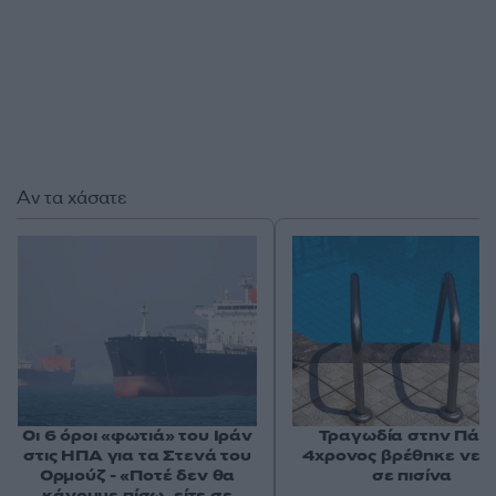
Αν τα χάσατε
Οι 6 όροι «φωτιά» του Ιράν
Τραγωδία στην Πάρο
στις ΗΠΑ για τα Στενά του
4χρονος βρέθηκε νεκ
Ορμούζ - «Ποτέ δεν θα
σε πισίνα
κάνουμε πίσω, είτε σε