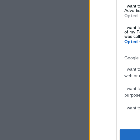
I want 
Advertis
Opted 
I want t
of my P
was col
Opted 
Google 
I want t
web or d
I want t
purpose
I want 