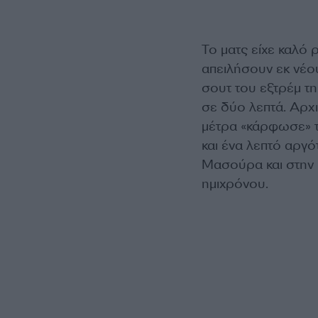
Το ματς είχε καλό
απειλήσουν εκ νέου
σουτ του εξτρέμ τη
σε δύο λεπτά. Αρχ
μέτρα «κάρφωσε» 
και ένα λεπτό αργ
Μασούρα και στην 
ημιχρόνου.