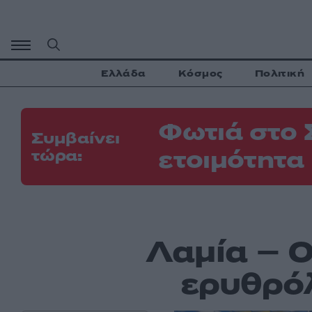
Μετάβαση
σε
περιεχόμενο
Ελλάδα
Κόσμος
Πολιτική
Φωτιά στο 
Συμβαίνει
ετοιμότητα
τώρα:
Λαμία – Ο
ερυθρόλ