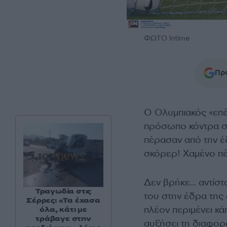
ΦΩΤΟ Intime
Προ
Ο Ολυμπιακός «επέ
πρόσωπο κόντρα στ
πέρασαν από την έδ
σκόρερ! Χαμένο πέ
Δεν βρήκε… αντίστ
Τραγωδία στις
του στην έδρα της
Σέρρες: «Τα έχασα
πλέον περιμένει κ
όλα, κάτι με
τράβαγε στην
αυξήσει τη διαφορ