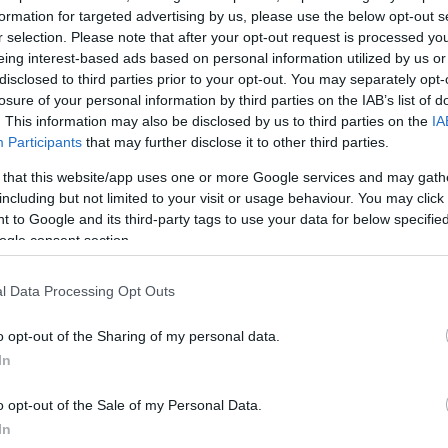
 της συνεχούς βροχής που έπεφτε τις προηγούμεν
formation for targeted advertising by us, please use the below opt-out s
υσα της Φθοιώτιδας- και μόλις στο 5ο λεπτό ο Ντέλ
r selection. Please note that after your opt-out request is processed y
έδο και έκανε το παράλληλο γύρισμα στην εστία, αλ
eing interest-based ads based on personal information utilized by us or
την σπρώξει στα δίχτυα.
disclosed to third parties prior to your opt-out. You may separately opt-
losure of your personal information by third parties on the IAB’s list of
. This information may also be disclosed by us to third parties on the
IA
 ευτύχησαν να προηγηθούν στο 13ο λεπτό όταν μετ
Participants
that may further disclose it to other third parties.
υ Μασούρα, ο Μπουχαλάκης με κοντινή κεφαλιά άνο
 that this website/app uses one or more Google services and may gath
υ γκολ μάλιστα συγκρούστηκε ο Σεμέδο με τον
including but not limited to your visit or usage behaviour. You may click 
 Λαμίας, Θεοδωρόπουλο, με τον Πορτογάλο να πέφ
 to Google and its third-party tags to use your data for below specifi
ogle consent section.
χάνει μερικά δευτερόλεπτα τις αισθήσεις του
άντες, αλλά τελικά να σηκώνεται και να συνεχίζει κα
l Data Processing Opt Outs
o opt-out of the Sharing of my personal data.
In
o opt-out of the Sale of my Personal Data.
In