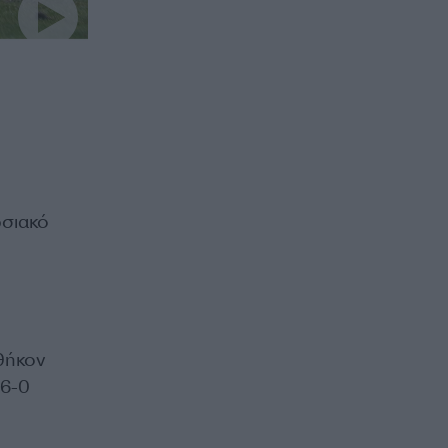
ωσιακό
θήκον
 6-0