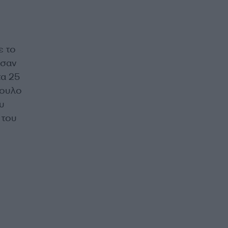
ε το
ωσαν
τα 25
πουλο
υ
 του