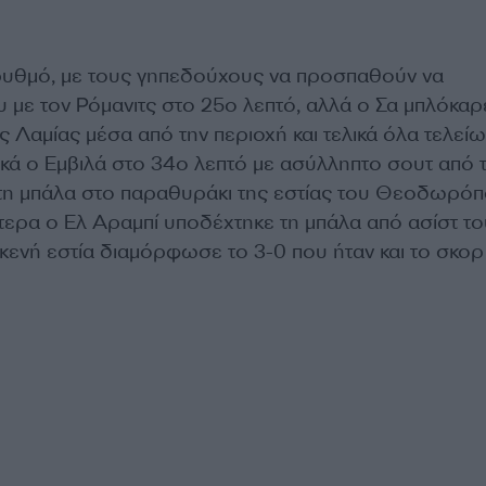
 ρυθμό, με τους γηπεδούχους να προσπαθούν να
 με τον Ρόμανιτς στο 25ο λεπτό, αλλά ο Σα μπλόκαρ
ς Λαμίας μέσα από την περιοχή και τελικά όλα τελεί
ικά ο Εμβιλά στο 34ο λεπτό με ασύλληπτο σουτ από 
τη μπάλα στο παραθυράκι της εστίας του Θεοδωρό
ότερα ο Ελ Αραμπί υποδέχτηκε τη μπάλα από ασίστ το
κενή εστία διαμόρφωσε το 3-0 που ήταν και το σκορ