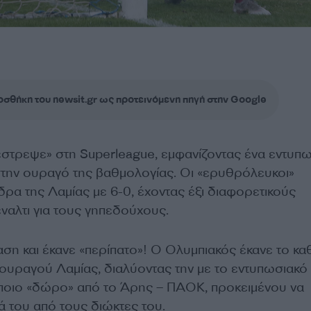
σθήκη του newsit.gr ως προτεινόμενη πηγή στην Google
στρεψε» στη Superleague, εμφανίζοντας ένα εντυπ
ην ουραγό της βαθμολογίας. Οι «ερυθρόλευκοι»
ρα της Λαμίας με 6-0, έχοντας έξι διαφορετικούς
ναλτι για τους γηπεδούχους.
αση και έκανε «περίπατο»! Ο Ολυμπιακός έκανε το κα
 ουραγού Λαμίας, διαλύοντας την με το εντυπωσιακό
άποιο «δώρο» από το Άρης – ΠΑΟΚ, προκειμένου να
ά του από τους διώκτες του.