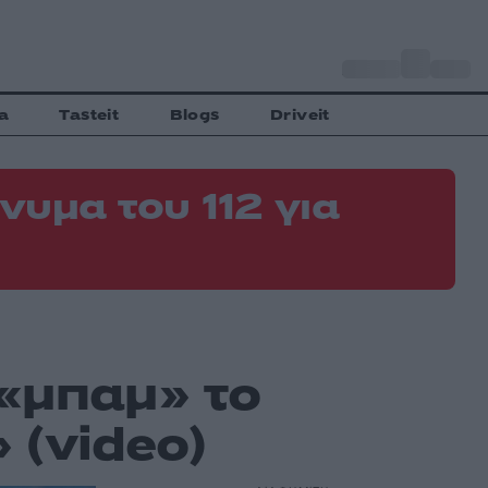
o
Αθήνα
35
C
a
Tasteit
Blogs
Driveit
νυμα του 112 για
 «μπαμ» το
 (video)