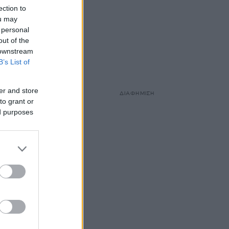
ection to
ou may
 personal
out of the
 downstream
B’s List of
er and store
ΔΙΑΦΗΜΙΣΗ
to grant or
ed purposes