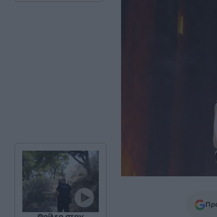
Προ
Θρίλερ στον