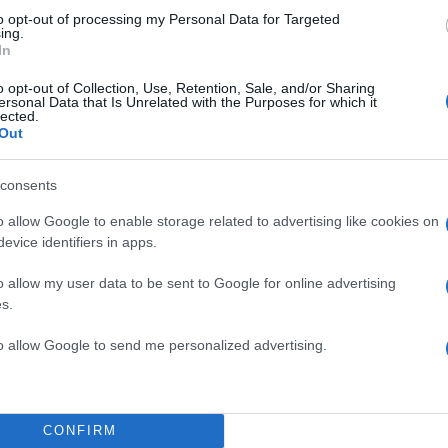
to opt-out of processing my Personal Data for Targeted
ing.
In
o opt-out of Collection, Use, Retention, Sale, and/or Sharing
ersonal Data that Is Unrelated with the Purposes for which it
lected.
Out
consents
o allow Google to enable storage related to advertising like cookies on
evice identifiers in apps.
) – 14.300
o allow my user data to be sent to Google for online advertising
s.
6
to allow Google to send me personalized advertising.
ΔΙΑΦΗΜΙΣΗ
CONFIRM