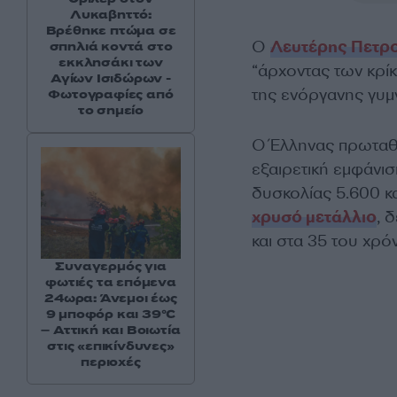
Λυκαβηττό:
Βρέθηκε πτώμα σε
Ο
Λευτέρης Πετρ
σπηλιά κοντά στο
εκκλησάκι των
“άρχοντας των κρί
Αγίων Ισιδώρων -
της ενόργανης γυμν
Φωτογραφίες από
το σημείο
O Έλληνας πρωταθλ
εξαιρετική εμφάνι
δυσκολίας 5.600 κα
χρυσό μετάλλιο
, 
και στα 35 του χρόν
Συναγερμός για
φωτιές τα επόμενα
24ωρα: Άνεμοι έως
9 μποφόρ και 39°C
– Αττική και Βοιωτία
στις «επικίνδυνες»
περιοχές