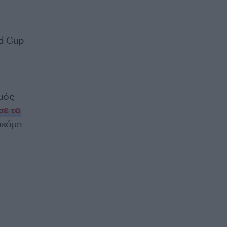
ld Cup
θμός
σε το
 ακόμη