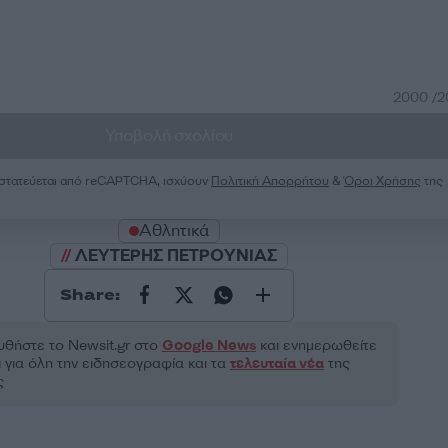
2000 /
Υποβολή σχολίου
ροστατεύεται από reCAPTCHA, ισχύουν
Πολιτική Απορρήτου
&
Όροι Χρήσης
της
Αθλητικά
ΛΕΥΤΕΡΗΣ ΠΕΤΡΟΥΝΙΑΣ
Share:
θήστε το Νewsit.gr στο
Google News
και ενημερωθείτε
 για όλη την ειδησεογραφία και τα
τελευταία νέα
της
ς