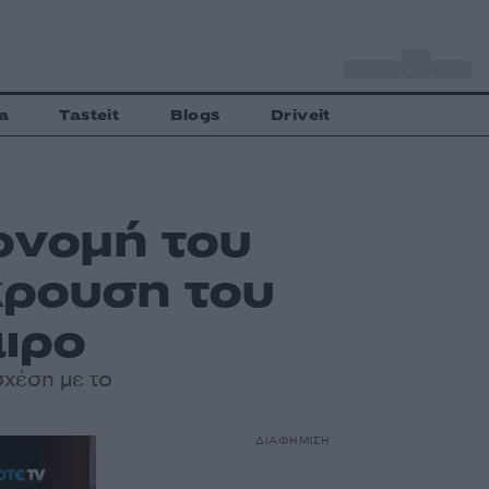
o
Αθήνα
34
C
a
Tasteit
Blogs
Driveit
ονομή του
κρουση του
ιρο
σχέση με το
ΔΙΑΦΗΜΙΣΗ