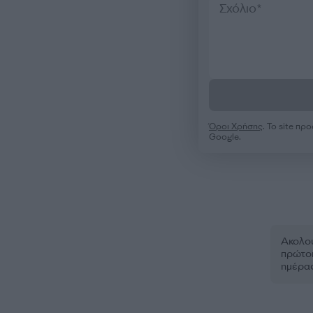
Όροι Χρήσης
. Το site π
Google.
Ακολου
πρώτοι
ημέρα