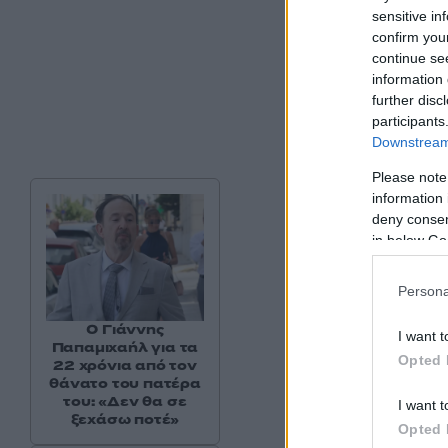
sensitive in
confirm you
continue se
information 
further disc
participants
Downstream 
Please note
information 
deny consent
in below Go
Persona
Ο Γιάννης
I want t
Παπαμιχαήλ για τα
Opted 
22 χρόνια από τον
θάνατο του πατέρα
του: «Δεν θα σε
I want t
ξεχάσω ποτέ»
Opted 