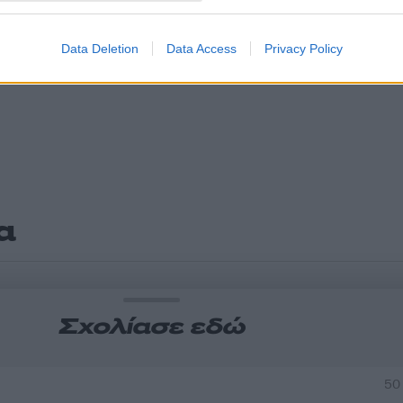
Data Deletion
Data Access
Privacy Policy
α
Σχολίασε εδώ
50