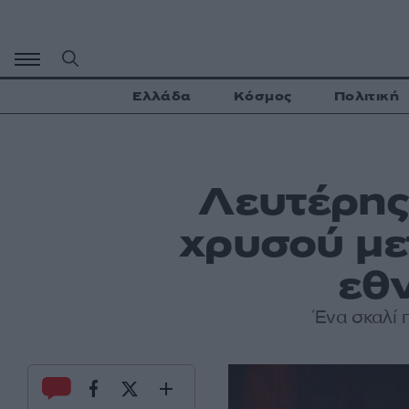
Μετάβαση
σε
περιεχόμενο
Ελλάδα
Κόσμος
Πολιτική
Λευτέρης
χρυσού με
εθ
Ένα σκαλί 