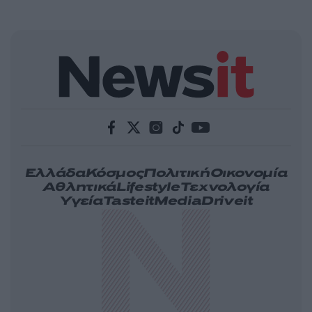
Ελλάδα
Κόσμος
Πολιτική
Οικονομία
Αθλητικά
Lifestyle
Τεχνολογία
Υγεία
Tasteit
Media
Driveit