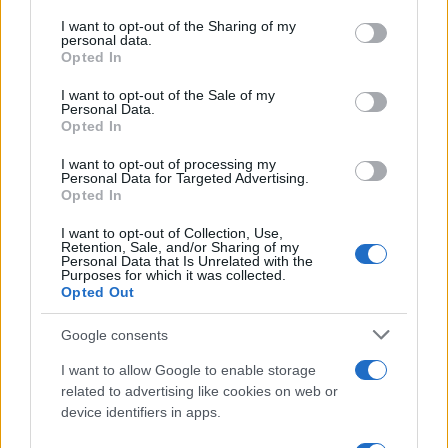
services and may gather and store information including but
not limited to your visit or usage behaviour. You may click to
I want to opt-out of the Sharing of my
Σχολίασε εδώ
personal data.
grant or deny consent to Google and its third-party tags to
Opted In
use your data for below specified purposes in below Google
consent section.
I want to opt-out of the Sale of my
50 /50
Personal Data.
Opted In
I want to opt-out of processing my
Personal Data for Targeted Advertising.
Opted In
2000 /2000
I want to opt-out of Collection, Use,
Retention, Sale, and/or Sharing of my
Υποβολή σχολίου
Personal Data that Is Unrelated with the
Purposes for which it was collected.
Opted Out
Όροι Χρήσης
. Το site προστατεύεται από reCAPTCHA, ισχύουν
Πολιτική Απορρήτου
&
Όροι Χρήσης
της Google.
Google consents
Αθλητικά
I want to allow Google to enable storage
ΜΙΛΤΟΣ ΤΕΝΤΟΓΛΟΥ
related to advertising like cookies on web or
ΠΑΓΚΟΣΜΙΟ ΠΡΩΤΑΘΛΗΜΑ ΚΛΕΙΣΤΟΥ
device identifiers in apps.
ΣΤΙΒΟΥ
ΤΕΛΙΚΟΣ