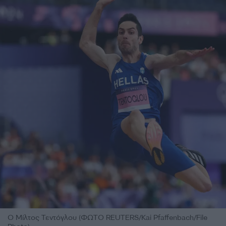
Ο Μίλτος Τεντόγλου (ΦΩΤΟ REUTERS/Kai Pfaffenbach/File