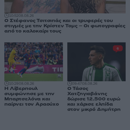
10:52
08.08.26
Ο Στέφανος Τσιτσιπάς και οι τρυφερές του
στιγμές με την Κρίστεν Τομς – Οι φωτογραφίες
από το καλοκαίρι τους
6
10:29
08.08.26
09:47
08.08.26
Η Λίβερπουλ
Ο Τάσος
συμφώνησε με την
Χατζηγιοβάνης
Μπαρτσελόνα και
δώρισε 12.500 ευρώ
παίρνει τον Αραούχο
και χάρισε ελπίδα
στον μικρό Δημήτρη