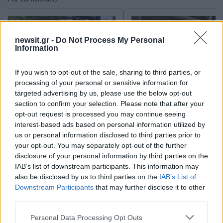
newsit.gr -
Do Not Process My Personal
Information
If you wish to opt-out of the sale, sharing to third parties, or
processing of your personal or sensitive information for
targeted advertising by us, please use the below opt-out
section to confirm your selection. Please note that after your
Συναγερμός στον
Η αστυνομία διαψεύδει
opt-out request is processed you may continue seeing
Λυκαβηττό: Βρέθηκε
τουρίστας θέλησε ν
πτώμα σε σπηλιά κοντά
πληρώσει για να ασελγ
interest-based ads based on personal information utilized by
στο εκκλησάκι των Αγίων
σε παιδί στην Κρήτη 
us or personal information disclosed to third parties prior to
Ισιδώρων - Φωτογραφίες
Έκανε ερωτική πρότασ
your opt-out. You may separately opt-out of the further
από το σημείο
ενήλικη εργαζόμεν
disclosure of your personal information by third parties on the
IAB’s list of downstream participants. This information may
also be disclosed by us to third parties on the
IAB’s List of
Σχόλια
Downstream Participants
that may further disclose it to other
third parties.
Please note that this website/app uses one or more Google
Personal Data Processing Opt Outs