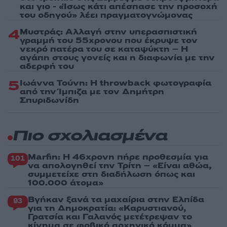
και γιο - «Ίσως κάτι απέσπασε την προσοχή
του οδηγού» λέει πραγματογνώμονας
4
Μυστράς: Αλλαγή στην υπερασπιστική
γραμμή του 55χρονου που έκρυψε τον
νεκρό πατέρα του σε καταψύκτη – Η
αγάπη στους γονείς και η διαφωνία με την
αδερφή του
5
Ιωάννα Τούνη: Η throwback φωτογραφία
από την Ίμπιζα με τον Δημήτρη
Σπυριδωνίδη
Πιο σχολιασμένα
Marfin: Η 46χρονη πήρε προθεσμία για
101
να απολογηθεί την Τρίτη – «Είναι αθώα,
συμμετείχε στη διαδήλωση όπως και
100.000 άτομα»
Βγήκαν ξανά τα μαχαίρια στην Ελπίδα
93
για τη Δημοκρατία: «Καρυστιανού,
Γρατσία και Γαλανός μετέτρεψαν το
κίνημα σε φοβικό αρχηγικό κόμμα»