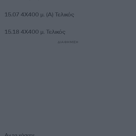
15.07 4Χ400 μ. (Α) Τελικός
15.18 4Χ400 μ. Τελικός
ΔΙΑΦΗΜΙΣΗ
Αν τα χάσατε