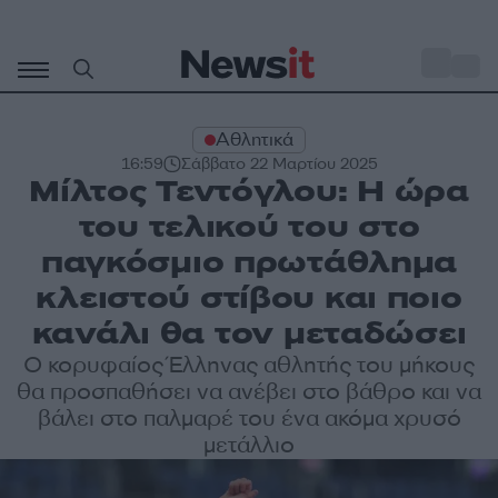
Μετάβαση
σε
o
34
περιεχόμενο
Αθλητικά
16:59
Σάββατο 22 Μαρτίου 2025
Μίλτος Τεντόγλου: Η ώρα
του τελικού του στο
παγκόσμιο πρωτάθλημα
κλειστού στίβου και ποιο
κανάλι θα τον μεταδώσει
Ο κορυφαίος Έλληνας αθλητής του μήκους
θα προσπαθήσει να ανέβει στο βάθρο και να
βάλει στο παλμαρέ του ένα ακόμα χρυσό
μετάλλιο