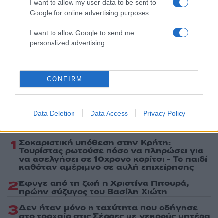
I want to allow my user data to be sent to
Google for online advertising purposes.
Share:
I want to allow Google to send me
Ακολουθήστε το Νewsit.gr στο
Google News
και
personalized advertising.
ενημερωθείτε πρώτοι για όλη την ειδησεογραφία και τα
τελευταία νέα
της ημέρας
CONFIRM
Data Deletion
Data Access
Privacy Policy
Πιο δημοφιλή
1
Σοκαριστική υπόθεση στην Κρήτη:
Τουρίστας ρωτούσε πόσο να πληρώσει για
να ασελγήσει σε 10χρονο κορίτσι - Το παιδί
καθόταν αμέριμνο σε αυλή επιχείρησης
2
Έφυγε από τη ζωή η Χριστίνα Πιτουρά,
πρώην σύζυγος του Βασίλη Χιώτη
3
Δεν ήταν μόνο η ταχύτητα που οδήγησε
στο τροχαίο στις Σέρρες με νεκρούς μητέρα