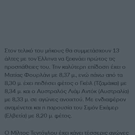
Στον τελικό του μήκους θα συμμετάσχουν 13
άλτες με τον Έλληνα να ξεκινάει πρώτος τις
προσπάθειες του. Την καλύτερη επίδοση έχει ο
Ματίας Φουρλάνι με 8,37 μ., ενώ πάνω από τα
8,30 μ. έχει πηδήσει φέτος ο Γκέιλ (Τζαμάικα) με
8,34 μ. και ο Αυστραλός Λιάμ Αντόκ (Αυστραλία)
με 8,33 μ. σε αγώνες ανοιχτού. Με ενδιαφέρον
αναμένεται και η παρουσία του Σιμόν Εχάμερ
(Ελβετία) με 8,20 μ. φέτος.
Ο Μίλτος Τεντόγλου έχει κάνει τέσσερις αγώνες