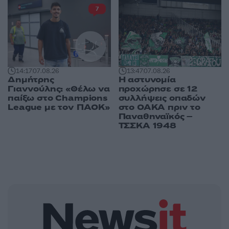
7
14:17
07.08.26
13:47
07.08.26
Δημήτρης
Η αστυνομία
Γιαννούλης: «Θέλω να
προχώρησε σε 12
παίξω στο Champions
συλλήψεις οπαδών
League με τον ΠΑΟΚ»
στο ΟΑΚΑ πριν το
Παναθηναϊκός –
ΤΣΣΚΑ 1948