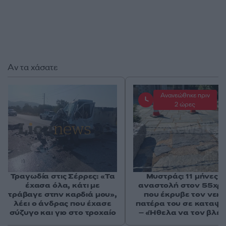
Αν τα χάσατε
Ανανεώθηκε πριν
2 ώρες
Τραγωδία στις Σέρρες: «Τα
Μυστράς: 11 μήνες μ
έχασα όλα, κάτι με
αναστολή στον 55χρ
τράβαγε στην καρδιά μου»,
που έκρυβε τον νεκ
λέει ο άνδρας που έχασε
πατέρα του σε καταψ
σύζυγο και γιο στο τροχαίο
– «Ήθελα να τον βλέ