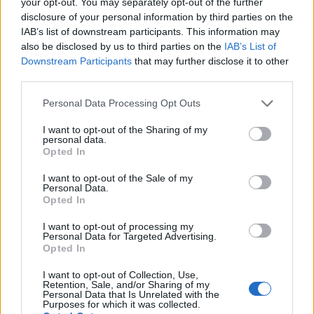
your opt-out. You may separately opt-out of the further
Αθλητικά
disclosure of your personal information by third parties on the
ΗΠΑ
ΜΟΥΝΤΙΑΛ
ΜΟΥΝΤΙΑΛ 2026
IAB’s list of downstream participants. This information may
also be disclosed by us to third parties on the
IAB’s List of
ΤΟΥΡΚΙΑ
Downstream Participants
that may further disclose it to other
third parties.
Share:
Please note that this website/app uses one or more Google
Personal Data Processing Opt Outs
Ακολουθήστε το Νewsit.gr στο
Google News
και
services and may gather and store information including but
ενημερωθείτε πρώτοι για όλη την ειδησεογραφία και τα
not limited to your visit or usage behaviour. You may click to
I want to opt-out of the Sharing of my
τελευταία νέα
της ημέρας
personal data.
grant or deny consent to Google and its third-party tags to
Opted In
use your data for below specified purposes in below Google
consent section.
I want to opt-out of the Sale of my
Personal Data.
Opted In
I want to opt-out of processing my
Πιο δημοφιλή
Personal Data for Targeted Advertising.
Opted In
1
Η Ελένη Φωτοπούλου ευχήθηκε για τη
γιορτή του Άκη Παυλόπουλου: «Δεκαπέντε
I want to opt-out of Collection, Use,
χρόνια μου διδάσκει υπομονή και αγάπη»
Retention, Sale, and/or Sharing of my
Personal Data that Is Unrelated with the
2
Purposes for which it was collected.
Αριστοτέλης Δαμίγος: Στο Αποτεφρωτήριο