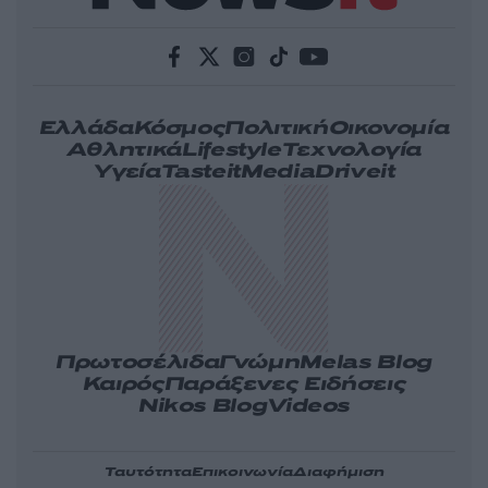
Ελλάδα
Κόσμος
Πολιτική
Οικονομία
Αθλητικά
Lifestyle
Τεχνολογία
Υγεία
Tasteit
Media
Driveit
Πρωτοσέλιδα
Γνώμη
Melas Blog
Καιρός
Παράξενες Ειδήσεις
Nikos Blog
Videos
Ταυτότητα
Επικοινωνία
Διαφήμιση