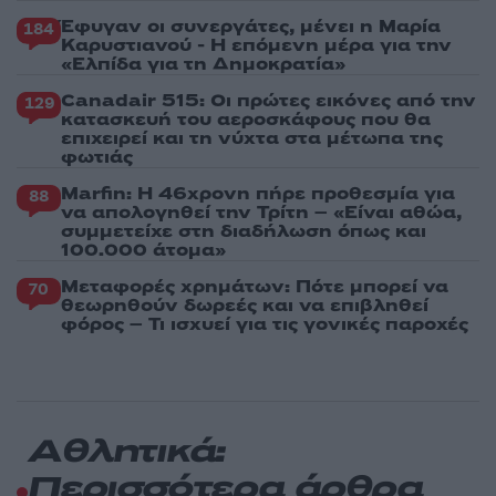
Έφυγαν οι συνεργάτες, μένει η Μαρία
184
Καρυστιανού - Η επόμενη μέρα για την
«Ελπίδα για τη Δημοκρατία»
Canadair 515: Οι πρώτες εικόνες από την
129
κατασκευή του αεροσκάφους που θα
επιχειρεί και τη νύχτα στα μέτωπα της
φωτιάς
Marfin: Η 46χρονη πήρε προθεσμία για
88
να απολογηθεί την Τρίτη – «Είναι αθώα,
συμμετείχε στη διαδήλωση όπως και
100.000 άτομα»
Μεταφορές χρημάτων: Πότε μπορεί να
70
θεωρηθούν δωρεές και να επιβληθεί
φόρος – Τι ισχυεί για τις γονικές παροχές
Αθλητικά:
Περισσότερα άρθρα