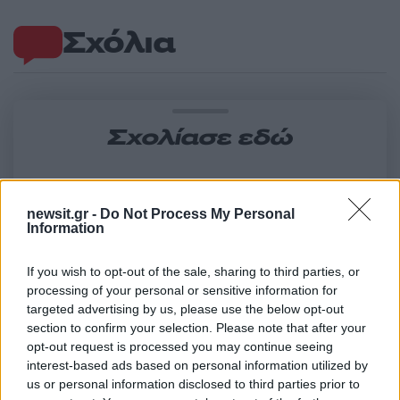
Σχόλια
Σχολίασε εδώ
50 /50
newsit.gr -
Do Not Process My Personal
Information
If you wish to opt-out of the sale, sharing to third parties, or
processing of your personal or sensitive information for
2000 /2000
targeted advertising by us, please use the below opt-out
section to confirm your selection. Please note that after your
Υποβολή σχολίου
opt-out request is processed you may continue seeing
interest-based ads based on personal information utilized by
Όροι Χρήσης
. Το site προστατεύεται από reCAPTCHA, ισχύουν
us or personal information disclosed to third parties prior to
Πολιτική Απορρήτου
&
Όροι Χρήσης
της Google.