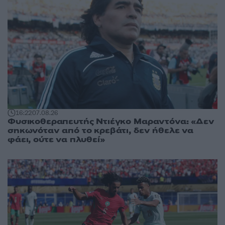
16:22
07.08.26
Φυσικοθεραπευτής Ντιέγκο Μαραντόνα: «Δεν
σηκωνόταν από το κρεβάτι, δεν ήθελε να
φάει, ούτε να πλυθεί»