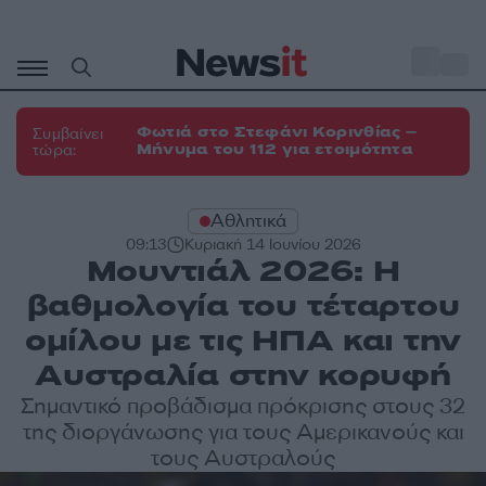
Μετάβαση
σε
o
35
περιεχόμενο
Φωτιά στο Στεφάνι Κορινθίας –
Συμβαίνει
Μήνυμα του 112 για ετοιμότητα
τώρα:
Αθλητικά
09:13
Κυριακή 14 Ιουνίου 2026
Μουντιάλ 2026: Η
βαθμολογία του τέταρτου
ομίλου με τις ΗΠΑ και την
Αυστραλία στην κορυφή
Σημαντικό προβάδισμα πρόκρισης στους 32
της διοργάνωσης για τους Αμερικανούς και
τους Αυστραλούς