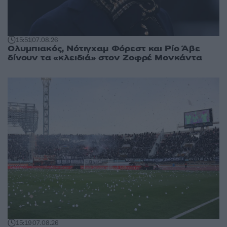
15:51
07.08.26
Ολυμπιακός, Νότιγχαμ Φόρεστ και Ρίο Άβε
δίνουν τα «κλειδιά» στον Ζοφρέ Μονκάντα
15:19
07.08.26