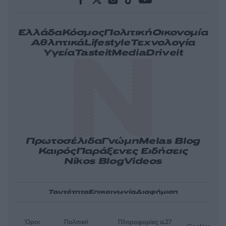
Ελλάδα
Κόσμος
Πολιτική
Οικονομία
Αθλητικά
Lifestyle
Τεχνολογία
Υγεία
Tasteit
Media
Driveit
Πρωτοσέλιδα
Γνώμη
Melas Blog
Καιρός
Παράξενες Ειδήσεις
Nikos Blog
Videos
Ταυτότητα
Επικοινωνία
Διαφήμιση
Όροι
Πολιτική
Πληροφορίες α.27