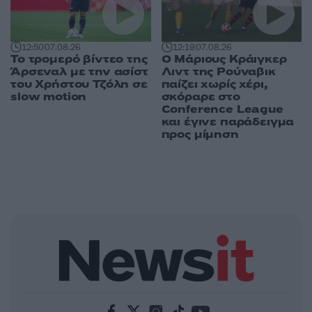
12:50
07.08.26
12:19
07.08.26
Το τρομερό βίντεο της
Ο Μάριους Κράιγκερ
Άρσεναλ με την ασίστ
Λιντ της Ρούναβικ
του Χρήστου Τζόλη σε
παίζει χωρίς χέρι,
slow motion
σκόραρε στο
Conference League
και έγινε παράδειγμα
προς μίμηση