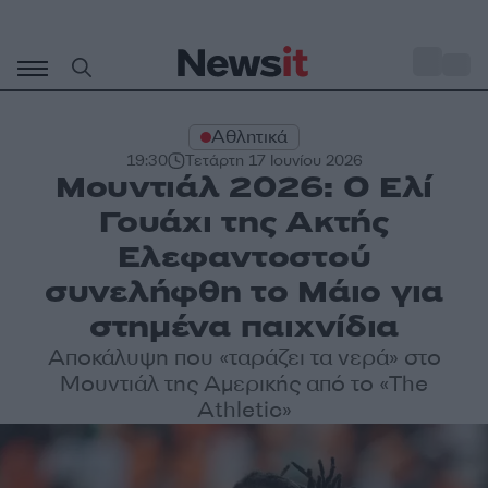
Μετάβαση
σε
o
35
περιεχόμενο
Αθλητικά
19:30
Τετάρτη 17 Ιουνίου 2026
Μουντιάλ 2026: Ο Ελί
Γουάχι της Ακτής
Ελεφαντοστού
συνελήφθη το Μάιο για
στημένα παιχνίδια
Αποκάλυψη που «ταράζει τα νερά» στο
Μουντιάλ της Αμερικής από το «The
Athletic»