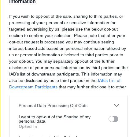
Information
Ακολουθήστε το Νewsit.gr στο
Google News
και
ενημερωθείτε πρώτοι για όλη την ειδησεογραφία και τα
If you wish to opt-out of the sale, sharing to third parties, or
τελευταία νέα
της ημέρας
processing of your personal or sensitive information for
targeted advertising by us, please use the below opt-out
section to confirm your selection. Please note that after your
opt-out request is processed you may continue seeing
interest-based ads based on personal information utilized by
us or personal information disclosed to third parties prior to
Πιο δημοφιλή
your opt-out. You may separately opt-out of the further
disclosure of your personal information by third parties on the
1
Δολοφονία Βρετανίδας στην Κυψέλη: Οι
IAB’s list of downstream participants. This information may
δύο καταθέσεις «κλειδί» της συζύγου του
also be disclosed by us to third parties on the
IAB’s List of
26χρονου Αφγανού – Το στίγμα του
κινητού, η θεία από την Ινδία και τα
Downstream Participants
that may further disclose it to other
απειλητικά μηνύματα
third parties.
2
Η Ελένη Φωτοπούλου ευχήθηκε για τη
Please note that this website/app uses one or more Google
Personal Data Processing Opt Outs
γιορτή του Άκη Παυλόπουλου: «Δεκαπέντε
services and may gather and store information including but
χρόνια μου διδάσκει υπομονή και αγάπη»
not limited to your visit or usage behaviour. You may click to
I want to opt-out of the Sharing of my
personal data.
3
Αριστοτέλης Δαμίγος: Στο Αποτεφρωτήριο
grant or deny consent to Google and its third-party tags to
Opted In
Ριτσώνας το «ύστατο χαίρε» στον Έλληνα
use your data for below specified purposes in below Google
σύνδεσμο του ελικοπτέρου που έπεσε στην
consent section.