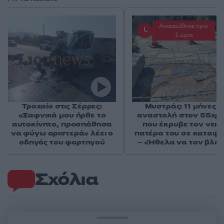
Ανανεώθηκε πριν
1 ώρα
Τροχαίο στις Σέρρες:
Μυστράς: 11 μήνες μ
«Ξαφνικά μου ήρθε το
αναστολή στον 55χρ
αυτοκίνητο, προσπάθησα
που έκρυβε τον νεκ
να φύγω αριστερά» λέει ο
πατέρα του σε καταψ
οδηγός του φορτηγού
– «Ήθελα να τον βλέ
Σχόλια