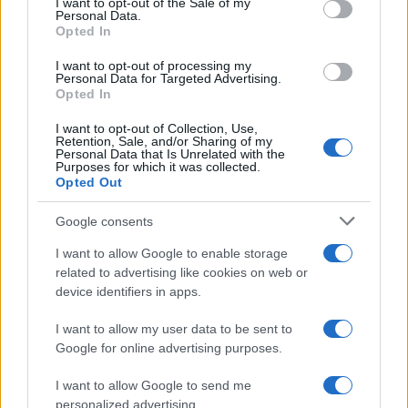
Ψάθα
I want to opt-out of the Sale of my
Personal Data.
4
Opted In
«Αφιέρωσε τη ζωή της στο να βοηθά
ανθρώπους που είχαν ανάγκη» - Η πρώτη
δήλωση της οικογένειας της 38χρονης
I want to opt-out of processing my
Λίζα που βρέθηκε νεκρή στην Κυψέλη
Personal Data for Targeted Advertising.
Opted In
5
Η Αγγελική Ηλιάδη περιγράφει το θαύμα
που έζησε και πώς είδε τον Χριστό μπροστά
I want to opt-out of Collection, Use,
της: «Ήταν ό,τι πιο όμορφο έχω δει στη ζωή
Retention, Sale, and/or Sharing of my
Personal Data that Is Unrelated with the
μου»
Purposes for which it was collected.
Opted Out
Πιο σχολιασμένα
Google consents
I want to allow Google to enable storage
Μητσοτάκης στην υπογραφή συμφωνίας
198
για την ηλεκτρική διασύνδεση Ελλάδας –
related to advertising like cookies on web or
Κύπρου: «Ισχυρή ψήφος εμπιστοσύνης» η
device identifiers in apps.
είσοδος της Meridiam στην GSI
I want to allow my user data to be sent to
Έφυγαν οι συνεργάτες, μένει η Μαρία
184
Google for online advertising purposes.
Καρυστιανού - Η επόμενη μέρα για την
«Ελπίδα για τη Δημοκρατία»
I want to allow Google to send me
Canadair 515: Οι πρώτες εικόνες από την
129
personalized advertising.