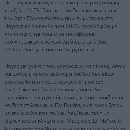
Πιο συγκεκριμένα, το σχετικό ρεπορτάζ αναφέρει
τα εξής: “
Ο Ελί Γουάχι, ο ποδοσφαιριστής από
την Ακτή Ελεφαντοστού που συμμετέχει στο
Παγκόσμιο Κύπελλο του 2026, συνελήφθη με
την υποψία εμπλοκής σε παραβάσεις
στοιχηματικών αγώνων λιγότερο από δύο
εβδομάδες πριν από τη διοργάνωση.
Πηγές με γνώση των γεγονότων, οι οποίες, όπως
και άλλοι, μίλησαν ανώνυμα καθώς δεν είχαν
εξουσιοδότηση να το κάνουν δημοσίως,
επιβεβαίωσαν ότι ο 23χρονος αποτελεί
αντικείμενο ενεργού έρευνας, η οποία επιδιώκει
να διαπιστώσει αν ο Ελί Γουάχι, ενώ αγωνιζόταν
με την ομάδα του, τη Νις, δέχθηκε σκόπιμα
κίτρινη κάρτα κόντρα στη Μετς στις 17 Μαΐου. Ο
Γουάχι συνελήφθη στη συνέχεια από την γαλλική