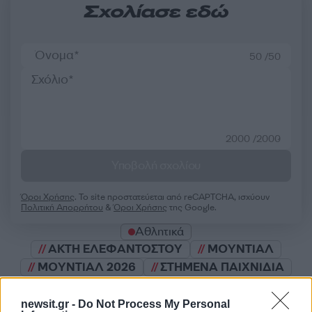
Σχολίασε εδώ
50 /50
2000 /2000
Υποβολή σχολίου
Όροι Χρήσης
. Το site προστατεύεται από reCAPTCHA, ισχύουν
Πολιτική Απορρήτου
&
Όροι Χρήσης
της Google.
Αθλητικά
ΑΚΤΗ ΕΛΕΦΑΝΤΟΣΤΟΥ
ΜΟΥΝΤΙΑΛ
ΜΟΥΝΤΙΑΛ 2026
ΣΤΗΜΕΝΑ ΠΑΙΧΝΙΔΙΑ
Share:
newsit.gr -
Do Not Process My Personal