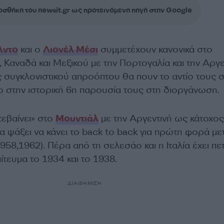
σθήκη του newsit.gr ως προτεινόμενη πηγή στην Google
λντο
και ο
Λιονέλ Μέσι
συμμετέχουν κανονικά στο
Καναδά και Μεξικού με την Πορτογαλία και την Αργε
ός συγκλονιστικού απροόπτου θα πουν το αντίο τους 
 στην ιστορική 6η παρουσία τους στη διοργάνωση.
τεβαίνει» στο
Μουντιάλ
με την Αργεντινή ως κάτοχος
 ψάξει να κάνει το back to back για πρώτη φορά με
1958,1962). Πέρα από τη σελεσάο και η Ιταλία έχει πε
ίτευμα το 1934 και το 1938.
ΔΙΑΦΗΜΙΣΗ