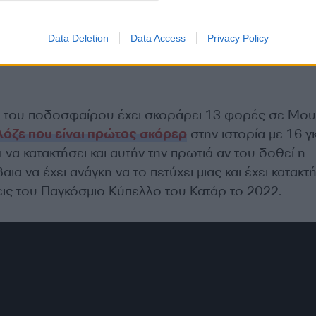
Data Deletion
Data Access
Privacy Policy
 του ποδοσφαίρου έχει σκοράρει 13 φορές σε Μου
λόζε που είναι πρώτος σκόρερ
στην ιστορία με 16 γκ
να κατακτήσει και αυτήν την πρωτιά αν του δοθεί η
αια να έχει ανάγκη να το πετύχει μιας και έχει κατακτ
ις του Παγκόσμιο Κύπελλο του Κατάρ το 2022.