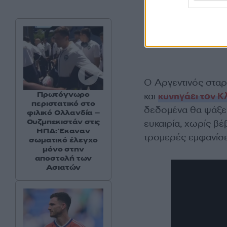
Ο Αργεντινός σταρ
Πρωτόγνωρο
και
κυνηγάει τον Κ
περιστατικό στο
δεδομένα θα ψάξει 
φιλικό Ολλανδία –
Ουζμπεκιστάν στις
ευκαιρία, χωρίς βέβ
ΗΠΑ: Έκαναν
τρομερές εμφανίσε
σωματικό έλεγχο
μόνο στην
αποστολή των
Ασιατών