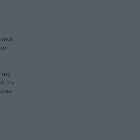
ντινή
στο
 της
τά την
τύχει