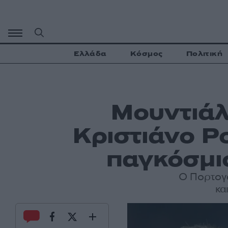
Μετάβαση
σε
περιεχόμενο
Ελλάδα
Κόσμος
Πολιτική
Μουντιάλ
Κριστιάνο Ρ
παγκόσμιο
Ο Πορτογά
κα