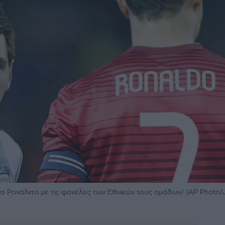
άνο Ρονάλντο με τις φανέλες των Εθνικών τους ομάδων/ (AP Photo/