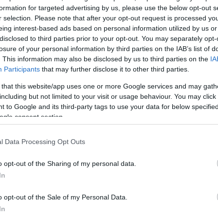
formation for targeted advertising by us, please use the below opt-out s
 δεν έχει πετύχει κάτι αντίστοιχο. Το συγκεκριμένο
r selection. Please note that after your opt-out request is processed y
χει και ο Γκιγιέρμο Οτσόα, ο θρυλικός τερματοφύλα
eing interest-based ads based on personal information utilized by us or
disclosed to third parties prior to your opt-out. You may separately opt-
losure of your personal information by third parties on the IAB’s list of
. This information may also be disclosed by us to third parties on the
IA
τους τη ποδοσφαιρική ζωή έχουν δρόμους παράλλη
Participants
that may further disclose it to other third parties.
η φορά έχουν μία κοινή συνισταμένη και αυτή είναι το
 that this website/app uses one or more Google services and may gath
υντιάλ. Ο Πορτογάλος σταρ είναι διανύει το 41ο έτ
including but not limited to your visit or usage behaviour. You may click 
ί να είναι «τρελαμένος» με το ποδόσφαιρο, όμως δεν
 to Google and its third-party tags to use your data for below specifi
ogle consent section.
ται ακόμα μέχρι το επόμενο παγκόσμιο Κύπελλο. Από 
Μέσι δεν φαντάζει καθόλου πιθανό να συνεχίσει στη
l Data Processing Opt Outs
μετά την ολοκλήρωση του τουρνουά, όποια και αν είν
α του, μιας και έχει κάνει ήδη το
εντός των συνόρω
o opt-out of the Sharing of my personal data.
In
ΔΙΑΦΗΜΙΣΗ
o opt-out of the Sale of my Personal Data.
In