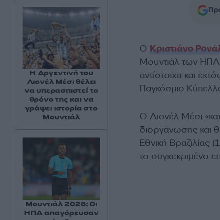
Προ
Ο
Κριστιάνο Ρονά
Μουντιάλ των ΗΠΑ, 
Η Αργεντινή του
αντίστοιχα και εκτ
Λιονέλ Μέσι θέλει
Παγκόσμιο Κύπελλο
να υπερασπιστεί το
θρόνο της και να
γράψει ιστορία στο
Ο Λιονέλ Μέσι «κα
Μουντιάλ
διοργάνωσης και θα
Εθνική Βραζιλίας (
το συγκεκριμένο επ
Μουντιάλ 2026: Οι
ΗΠΑ απαγόρευσαν