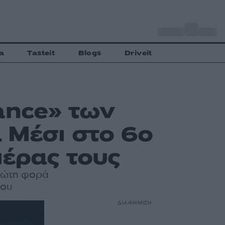
o
Αθήνα
33
C
a
Tasteit
Blogs
Driveit
ance» των
 Μέσι στο 6ο
ιέρας τους
πρώτη φορά
του
ΔΙΑΦΗΜΙΣΗ