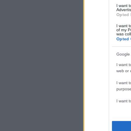
I want 
Advertis
Opted 
I want t
of my P
was col
Opted 
Google 
I want t
web or d
I want t
purpose
I want 