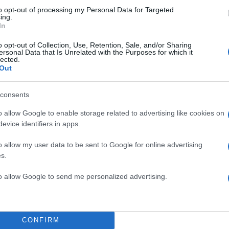
to opt-out of processing my Personal Data for Targeted
ing.
In
o opt-out of Collection, Use, Retention, Sale, and/or Sharing
ersonal Data that Is Unrelated with the Purposes for which it
lected.
Out
consents
o allow Google to enable storage related to advertising like cookies on
evice identifiers in apps.
o allow my user data to be sent to Google for online advertising
s.
to allow Google to send me personalized advertising.
CONFIRM