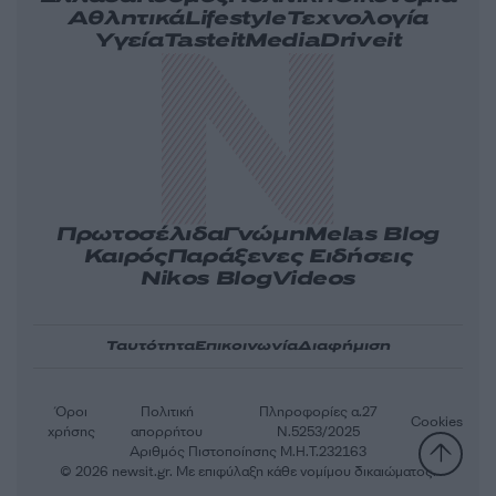
Αθλητικά
Lifestyle
Τεχνολογία
Υγεία
Tasteit
Media
Driveit
Πρωτοσέλιδα
Γνώμη
Melas Blog
Καιρός
Παράξενες Ειδήσεις
Nikos Blog
Videos
Ταυτότητα
Επικοινωνία
Διαφήμιση
Όροι
Πολιτική
Πληροφορίες α.27
Cookies
χρήσης
απορρήτου
Ν.5253/2025
Αριθμός Πιστοποίησης Μ.Η.Τ.232163
© 2026 newsit.gr. Με επιφύλαξη κάθε νομίμου δικαιώματος.