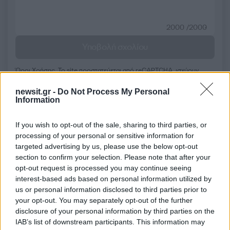
2000 /2000
Υποβολή σχολίου
Όροι Χρήσης
. Το site προστατεύεται από reCAPTCHA, ισχύουν
Πολιτική Απορρήτου
&
Όροι Χρήσης
της Google.
newsit.gr -
Do Not Process My Personal
Αθλητικά
Information
FIFA
ΚΑΤΑΡ
ΜΟΥΝΤΙΑΛ 2022
ΜΟΥΝΤΙΑΛ ΚΑΤΑΡ
If you wish to opt-out of the sale, sharing to third parties, or
ΠΑΓΚΟΣΜΙΟ ΚΥΠΕΛΛΟ 2022
processing of your personal or sensitive information for
targeted advertising by us, please use the below opt-out
ΠΑΓΚΟΣΜΙΟ ΚΥΠΕΛΛΟ ΠΟΔΟΣΦΑΙΡΟΥ
section to confirm your selection. Please note that after your
ΠΟΔΟΣΦΑΙΡΟ
opt-out request is processed you may continue seeing
interest-based ads based on personal information utilized by
Share:
us or personal information disclosed to third parties prior to
your opt-out. You may separately opt-out of the further
Ακολουθήστε το Νewsit.gr στο
Google News
και
disclosure of your personal information by third parties on the
ενημερωθείτε πρώτοι για όλη την ειδησεογραφία και τα
IAB’s list of downstream participants. This information may
τελευταία νέα
της ημέρας