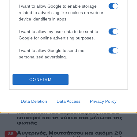
Λίζα που βρέθηκε νεκρή στην Κυψέλη
I want to allow Google to enable storage
5
Αριστοτέλης Δαμίγος: Στο Αποτεφρωτήριο
related to advertising like cookies on web or
Ριτσώνας το «ύστατο χαίρε» στον Έλληνα
device identifiers in apps.
σύνδεσμο του ελικοπτέρου που έπεσε στην
Ψάθα
I want to allow my user data to be sent to
Google for online advertising purposes.
Πιο σχολιασμένα
I want to allow Google to send me
personalized advertising.
Μητσοτάκης στην υπογραφή συμφωνίας
198
για την ηλεκτρική διασύνδεση Ελλάδας –
Κύπρου: «Ισχυρή ψήφος εμπιστοσύνης» η
είσοδος της Meridiam στην GSI
CONFIRM
Έφυγαν οι συνεργάτες, μένει η Μαρία
184
Καρυστιανού - Η επόμενη μέρα για την
«Ελπίδα για τη Δημοκρατία»
Data Deletion
Data Access
Privacy Policy
Canadair 515: Οι πρώτες εικόνες από την
129
κατασκευή του αεροσκάφους που θα
επιχειρεί και τη νύχτα στα μέτωπα της
φωτιάς
Αυγερινός, Μουτσάτσου και ακόμη 20
86