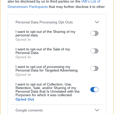
also be disclosed by us to third parties on the
IAB’s List of
Downstream Participants
that may further disclose it to other
third parties.
Please note that this website/app uses one or more Google
Personal Data Processing Opt Outs
services and may gather and store information including but
Πιο δημοφιλή
not limited to your visit or usage behaviour. You may click to
I want to opt-out of the Sharing of my
personal data.
grant or deny consent to Google and its third-party tags to
Opted In
1
Ο Κώστας Σαμαράς δημοσίευσε μία παιδική
use your data for below specified purposes in below Google
φωτογραφία για την επέτειο θανάτου της
consent section.
I want to opt-out of the Sale of my
αδελφής του, Λένας
Personal Data.
Opted In
2
Δολοφονία Βρετανίδας στην Κυψέλη: Οι
δύο καταθέσεις «κλειδί» της συζύγου του
I want to opt-out of processing my
26χρονου Αφγανού – Το στίγμα του
Personal Data for Targeted Advertising.
κινητού, η θεία από την Ινδία και τα
Opted In
απειλητικά μηνύματα
3
Η Ελένη Φωτοπούλου ευχήθηκε για τη
I want to opt-out of Collection, Use,
Retention, Sale, and/or Sharing of my
γιορτή του Άκη Παυλόπουλου: «Δεκαπέντε
Personal Data that Is Unrelated with the
χρόνια μου διδάσκει υπομονή και αγάπη»
Purposes for which it was collected.
Opted Out
4
«Αφιέρωσε τη ζωή της στο να βοηθά
ανθρώπους που είχαν ανάγκη» - Η πρώτη
δήλωση της οικογένειας της 38χρονης
Google consents