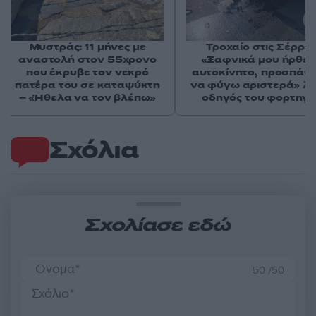
Μυστράς: 11 μήνες με
Τροχαίο στις Σέρρες
αναστολή στον 55χρονο
«Ξαφνικά μου ήρθε 
που έκρυβε τον νεκρό
αυτοκίνητο, προσπάθ
πατέρα του σε καταψύκτη
να φύγω αριστερά» λέ
– «Ήθελα να τον βλέπω»
οδηγός του φορτηγ
Σχόλια
Σχολίασε εδώ
50 /50