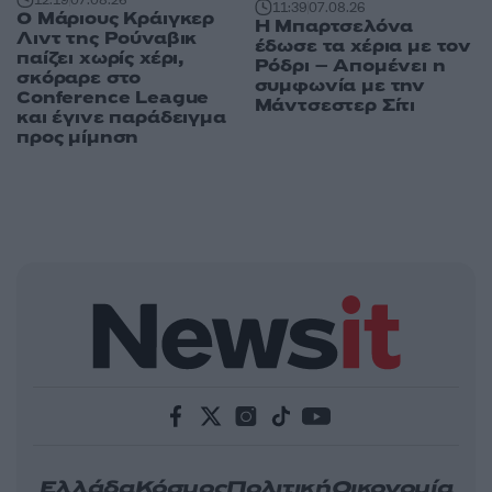
11:39
07.08.26
Ο Μάριους Κράιγκερ
Η Μπαρτσελόνα
Λιντ της Ρούναβικ
έδωσε τα χέρια με τον
παίζει χωρίς χέρι,
Ρόδρι – Απομένει η
σκόραρε στο
συμφωνία με την
Conference League
Μάντσεστερ Σίτι
και έγινε παράδειγμα
προς μίμηση
Ελλάδα
Κόσμος
Πολιτική
Οικονομία