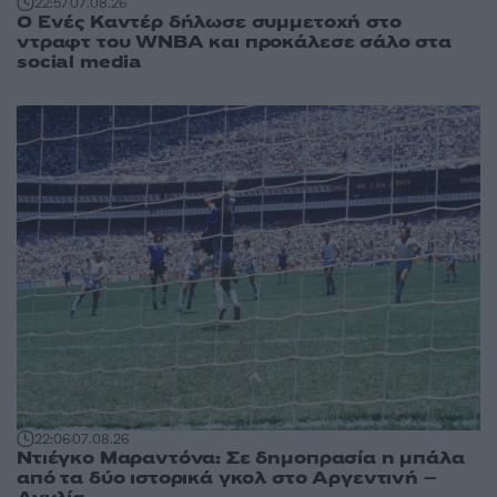
22:57
07.08.26
Ο Ενές Καντέρ δήλωσε συμμετοχή στο
ντραφτ του WNBA και προκάλεσε σάλο στα
social media
22:06
07.08.26
Ντιέγκο Μαραντόνα: Σε δημοπρασία η μπάλα
από τα δύο ιστορικά γκολ στο Αργεντινή –