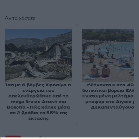
Αν τα χάσατε
Ίση με 6 βόμβες Χιροσίμα η
«Ψήνονται» στα 40άρ
ενέργεια που
δυτική και βόρεια Ελλά
απελευθερώθηκε από τη
Ενισχυμένα μελτέμια έ
mega fire σε Αττική και
μποφόρ στο Αιγαίο μέ
Βοιωτία - Πώς κάηκε μέσα
Δεκαπενταύγουστ
σε 2 βράδια το 55% της
έκτασης