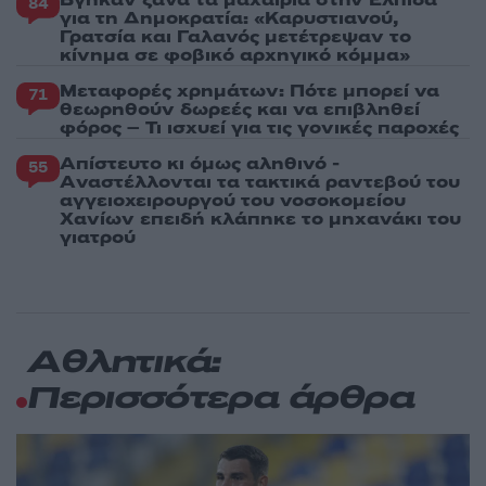
Βγήκαν ξανά τα μαχαίρια στην Ελπίδα
84
για τη Δημοκρατία: «Καρυστιανού,
Γρατσία και Γαλανός μετέτρεψαν το
κίνημα σε φοβικό αρχηγικό κόμμα»
Μεταφορές χρημάτων: Πότε μπορεί να
71
θεωρηθούν δωρεές και να επιβληθεί
φόρος – Τι ισχυεί για τις γονικές παροχές
Απίστευτο κι όμως αληθινό -
55
Aναστέλλονται τα τακτικά ραντεβού του
αγγειοχειρουργού του νοσοκομείου
Χανίων επειδή κλάπηκε το μηχανάκι του
γιατρού
Αθλητικά:
Περισσότερα άρθρα