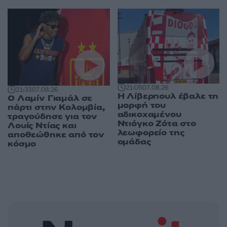
21:05
07.08.26
21:33
07.08.26
Η Λίβερπουλ έβαλε τη
Ο Λαμίν Γιαμάλ σε
μορφή του
πάρτι στην Κολομβία,
αδικοχαμένου
τραγούδησε για τον
Ντιόγκο Ζότα στο
Λουίς Ντίας και
λεωφορείο της
αποθεώθηκε από τον
ομάδας
κόσμο