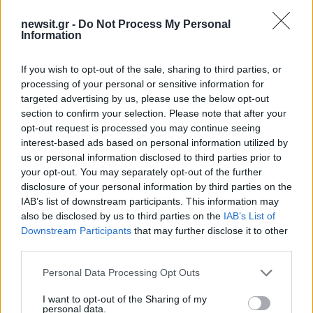
Σχόλια
newsit.gr -
Do Not Process My Personal
Information
If you wish to opt-out of the sale, sharing to third parties, or
Σχολίασε εδώ
processing of your personal or sensitive information for
targeted advertising by us, please use the below opt-out
section to confirm your selection. Please note that after your
50 /50
opt-out request is processed you may continue seeing
interest-based ads based on personal information utilized by
us or personal information disclosed to third parties prior to
your opt-out. You may separately opt-out of the further
disclosure of your personal information by third parties on the
IAB’s list of downstream participants. This information may
2000 /2000
also be disclosed by us to third parties on the
IAB’s List of
Downstream Participants
that may further disclose it to other
Υποβολή σχολίου
third parties.
Όροι Χρήσης
. Το site προστατεύεται από reCAPTCHA, ισχύουν
Please note that this website/app uses one or more Google
Personal Data Processing Opt Outs
Πολιτική Απορρήτου
&
Όροι Χρήσης
της Google.
services and may gather and store information including but
Αθλητικά
not limited to your visit or usage behaviour. You may click to
I want to opt-out of the Sharing of my
personal data.