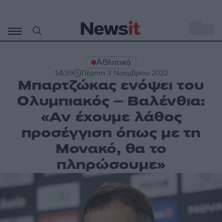
Μετάβαση
σε
o
27
περιεχόμενο
Αθλητικά
14:39
Πέμπτη 3 Νοεμβρίου 2022
Μπαρτζώκας ενόψει του
Ολυμπιακός – Βαλένθια:
«Αν έχουμε λάθος
προσέγγιση όπως με τη
Μονακό, θα το
πληρώσουμε»