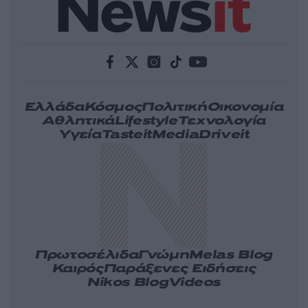
Ελλάδα
Κόσμος
Πολιτική
Οικονομία
Αθλητικά
Lifestyle
Τεχνολογία
Υγεία
Tasteit
Media
Driveit
Πρωτοσέλιδα
Γνώμη
Melas Blog
Καιρός
Παράξενες Ειδήσεις
Nikos Blog
Videos