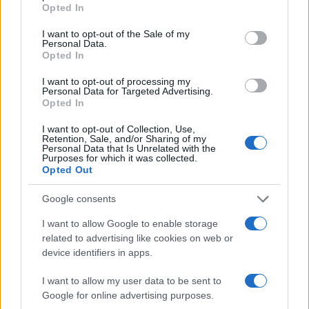
grant or deny consent to Google and its third-party tags to
EUROLEAGUE
ΒΑΛΕΝΘΙΑ
Opted In
use your data for below specified purposes in below Google
ΓΙΩΡΓΟΣ ΜΠΑΡΤΖΩΚΑΣ
ΟΛΥΜΠΙΑΚΟΣ
consent section.
I want to opt-out of the Sale of my
Personal Data.
Share:
Opted In
I want to opt-out of processing my
Ακολουθήστε το Νewsit.gr στο
Google News
και
Personal Data for Targeted Advertising.
ενημερωθείτε πρώτοι για όλη την ειδησεογραφία και τα
Opted In
τελευταία νέα
της ημέρας
I want to opt-out of Collection, Use,
Retention, Sale, and/or Sharing of my
Personal Data that Is Unrelated with the
Purposes for which it was collected.
Opted Out
Πιο δημοφιλή
Google consents
I want to allow Google to enable storage
1
Marfin: Η 46χρονη πήρε προθεσμία για να
related to advertising like cookies on web or
απολογηθεί την Τρίτη – «Είναι αθώα,
συμμετείχε στη διαδήλωση όπως και
device identifiers in apps.
100.000 άτομα»
I want to allow my user data to be sent to
2
Σέρρες: Βίντεο ντοκουμέντο από το
Google for online advertising purposes.
τροχαίο με νεκρούς μητέρα και γιο – Ο