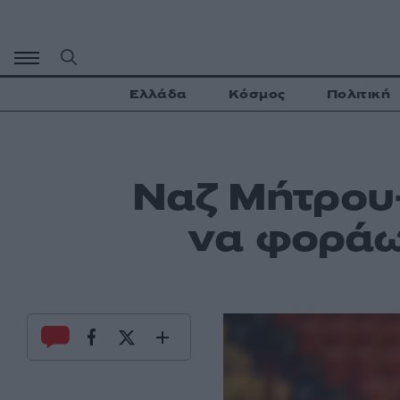
Μετάβαση
σε
περιεχόμενο
Ελλάδα
Κόσμος
Πολιτική
Ναζ Μήτρου-
να φοράω 