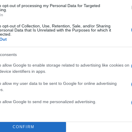
to opt-out of processing my Personal Data for Targeted
ing.
In
o opt-out of Collection, Use, Retention, Sale, and/or Sharing
ersonal Data that Is Unrelated with the Purposes for which it
lected.
Out
α
consents
o allow Google to enable storage related to advertising like cookies on
evice identifiers in apps.
Σχολίασε εδώ
o allow my user data to be sent to Google for online advertising
s.
50
to allow Google to send me personalized advertising.
CONFIRM