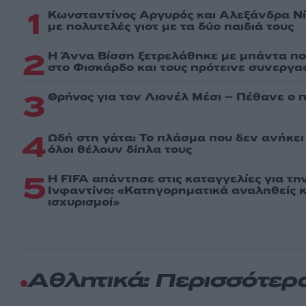
1
Κωνσταντίνος Αργυρός και Αλεξάνδρα Νί
με πολυτελές γιοτ με τα δύο παιδιά τους
2
Η Άννα Βίσση ξετρελάθηκε με μπάντα πο
στο Φισκάρδο και τους πρότεινε συνεργα
3
Θρήνος για τον Λιονέλ Μέσι – Πέθανε ο 
4
Ωδή στη γάτα: Το πλάσμα που δεν ανήκει
όλοι θέλουν δίπλα τους
5
Η FIFA απάντησε στις καταγγελίες για τ
Ινφαντίνο: «Κατηγορηματικά αναληθείς κ
ισχυρισμοί»
Αθλητικά: Περισσότερ