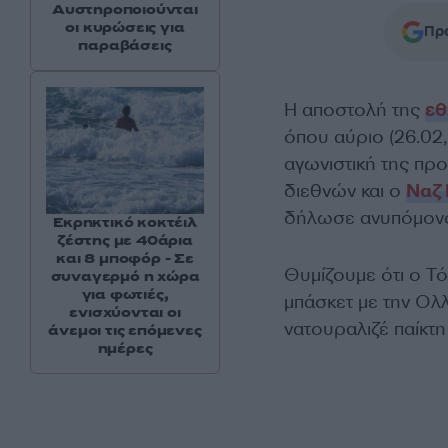
Αυστηροποιούνται
οι κυρώσεις για
Προ
παραβάσεις
Η αποστολή της
εθ
όπου αύριο (26.02, 
αγωνιστική της πρ
διεθνών και ο
Ναζ
δήλωσε ανυπόμονος
Εκρηκτικό κοκτέιλ
ζέστης με 40άρια
και 8 μποφόρ - Σε
Θυμίζουμε ότι ο Τ
συναγερμό η χώρα
για φωτιές,
μπάσκετ με την Ολλ
ενισχύονται οι
νατουραλιζέ παίκτη
άνεμοι τις επόμενες
ημέρες