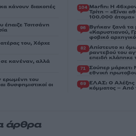
κα κάνουν διακοπές
Marfin: Η 46χρο
104
Τρίτη – «Είναι 
100.000 άτομα»
υ έπαιζε Τσιτσάνη
Βγήκαν ξανά τα 
96
σία
«Καρυστιανού, Γ
φοβικό αρχηγικ
πατέρας του, Χόρχε
Απίστευτο κι όμ
82
ραντεβού του αγ
επειδή κλάπηκε 
 σε κανέναν, αλλά
Σούπερ μάρκετ: 
71
εθνική πρωτοβου
ην ερωμένη του
ΕΛΑΣ: Ο Αλέξης 
69
αι δυσφημιστικοί οι
κόμματος – Από 
α άρθρα