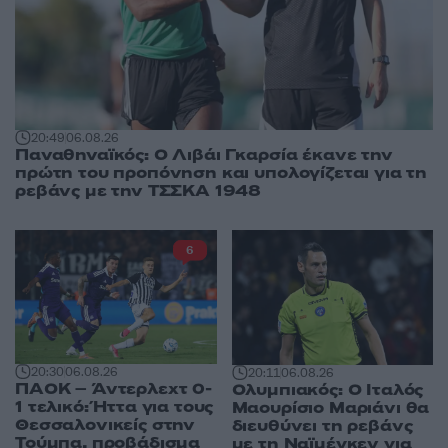
20:49
06.08.26
Παναθηναϊκός: Ο Λιβάι Γκαρσία έκανε την
πρώτη του προπόνηση και υπολογίζεται για τη
ρεβάνς με την ΤΣΣΚΑ 1948
6
20:30
06.08.26
20:11
06.08.26
ΠΑΟΚ – Άντερλεχτ 0-
Ολυμπιακός: Ο Ιταλός
1 τελικό: Ήττα για τους
Μαουρίσιο Μαριάνι θα
Θεσσαλονικείς στην
διευθύνει τη ρεβάνς
Τούμπα, προβάδισμα
με τη Ναϊμέγκεν για