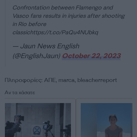
Confrontation between Flamengo and
Vasco fans results in injuries after shooting
in Rio before
classic
https://t.co/PaQu4NUbkq
— Jaun News English
(@EnglishJaun)
October 22, 2023
Πληροφορίες: ΑΠΕ, marca, bleacherreport
Αν τα χάσατε