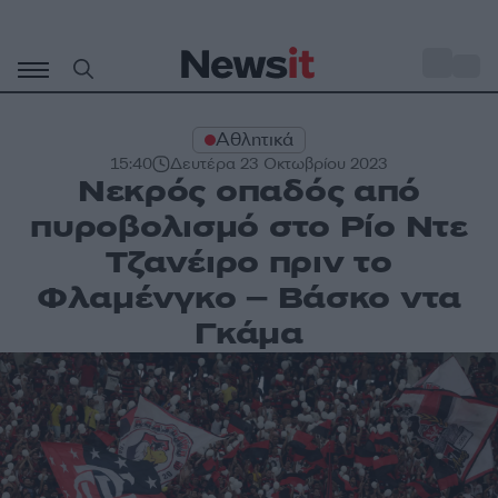
Μετάβαση
σε
o
31
περιεχόμενο
Αθλητικά
15:40
Δευτέρα 23 Οκτωβρίου 2023
Νεκρός οπαδός από
πυροβολισμό στο Ρίο Ντε
Τζανέιρο πριν το
Φλαμένγκο – Βάσκο ντα
Γκάμα