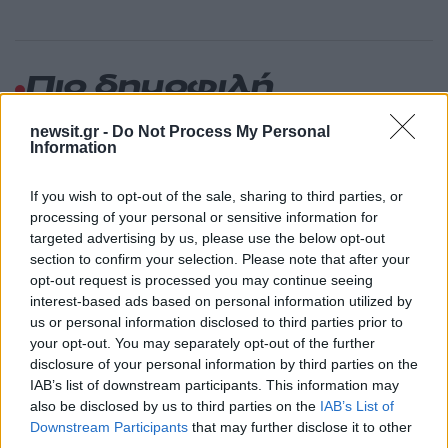
Πιο δημοφιλή
1
Έφυγαν οι συνεργάτες, μένει η Μαρία
newsit.gr -
Do Not Process My Personal
Καρυστιανού - Η επόμενη μέρα για την
Information
«Ελπίδα για τη Δημοκρατία»
2
Σαμοθράκη: «Μαμά νόμιζες ότι δε θα σε
If you wish to opt-out of the sale, sharing to third parties, or
ξαναδώ;» – Τα πρώτα λόγια του 22χρονου
processing of your personal or sensitive information for
που έπεσε σε κανάλι με καυτό νερό
targeted advertising by us, please use the below opt-out
3
Συγκίνηση στο τελευταίο αντίο στον Λάκη
section to confirm your selection. Please note that after your
Χαλκιά: Με την «Φάμπρικα», λαούτο και
opt-out request is processed you may continue seeing
κλαρίνα αποχαιρέτησαν την εμβληματική
interest-based ads based on personal information utilized by
φωνή της μεταπολίτευσης
us or personal information disclosed to third parties prior to
4
Η βαθμολογία της UEFA μετά την ισοπαλία
your opt-out. You may separately opt-out of the further
του Παναθηναϊκού με την ΤΣΣΚΑ 1948
disclosure of your personal information by third parties on the
IAB’s list of downstream participants. This information may
5
Μυστράς: «Για ψυχολογικούς λόγους»
also be disclosed by us to third parties on the
IAB’s List of
κρατούσε τον νεκρό πατέρα του στον
καταψύκτη – Δεν ήταν οικονομικό το
Downstream Participants
that may further disclose it to other
κίνητρο σύμφωνα με τον δικηγόρο του