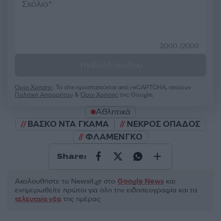
2000 /2000
Υποβολή σχολίου
Όροι Χρήσης
. Το site προστατεύεται από reCAPTCHA, ισχύουν
Πολιτική Απορρήτου
&
Όροι Χρήσης
της Google.
Αθλητικά
ΒΑΣΚΟ ΝΤΑ ΓΚΑΜΑ
ΝΕΚΡΟΣ ΟΠΑΔΟΣ
ΦΛΑΜΕΝΓΚΟ
Share:
Ακολουθήστε το Νewsit.gr στο
Google News
και
ενημερωθείτε πρώτοι για όλη την ειδησεογραφία και τα
τελευταία νέα
της ημέρας