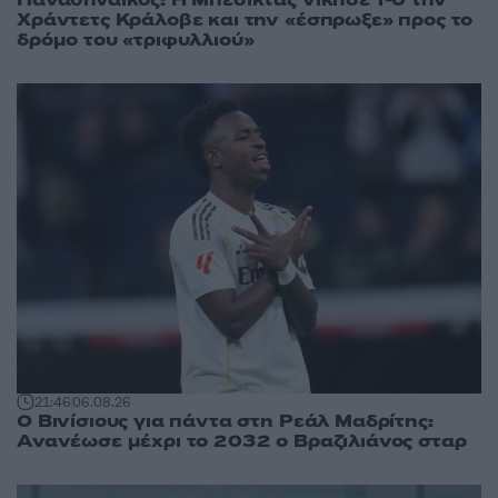
Παναθηναϊκός: Η Μπεσίκτας νίκησε 1-0 την
Χράντετς Κράλοβε και την «έσπρωξε» προς το
δρόμο του «τριφυλλιού»
21:46
06.08.26
Ο Βινίσιους για πάντα στη Ρεάλ Μαδρίτης:
Ανανέωσε μέχρι το 2032 ο Βραζιλιάνος σταρ