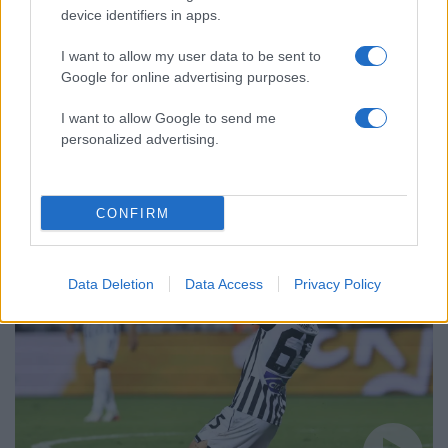
51
καταστροφικό πέρασμα της φωτιάς –
device identifiers in apps.
Ξεκίνησε η αυτοψία στα καμένα σπίτια
I want to allow my user data to be sent to
Google for online advertising purposes.
I want to allow Google to send me
personalized advertising.
Αθλητικά:
Περισσότερα άρθρα
CONFIRM
Data Deletion
Data Access
Privacy Policy