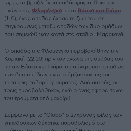
ώρες
το βραζιλιάνικο ποδόσφαιρο. Πριν τον
αγώνα της
Φλαμένγκο
με τη
Βάσκο ντα Γκάμα
(1-0), ένας οπαδός έχασε τη ζωή του σε
συγκρούσεις μεταξύ οπαδών των δύο ομάδων
που σημειώθηκαν κοντά στο στάδιο «Μαρακανά».
Ο οπαδός της Φλαμένγκο
πυροβολήθηκε
την
Κυριακή (22.10) πριν τον αγώνα της ομάδας του
με την Βάσκο ντα Γκάμα
, σε σύγκρουση οπαδών
των δυο ομάδων, ενώ υπήρξαν επίσης και
τέσσερις σοβαρά τραυματίες.
Από αυτούς, οι
τρεις πυροβολήθηκαν, ενώ ο ένας έφερε πάνω
του τραύματα από μαχαίρι!
Σύμφωνα με το “Globo” ο 27χρονος φίλος των
γηπεδούχων δέχθηκε πυροβολισμό στο
στήθος.
Το επεισόδιο σημειώθηκε στον