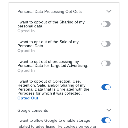
third parties.
Please note that this website/app uses one or more Google
Personal Data Processing Opt Outs
services and may gather and store information including but
Πιο σχολιασμένα
not limited to your visit or usage behaviour. You may click to
I want to opt-out of the Sharing of my
personal data.
grant or deny consent to Google and its third-party tags to
Μητσοτάκης στην υπογραφή συμφωνίας
Opted In
198
use your data for below specified purposes in below Google
για την ηλεκτρική διασύνδεση Ελλάδας –
consent section.
Κύπρου: «Ισχυρή ψήφος εμπιστοσύνης» η
I want to opt-out of the Sale of my
είσοδος της Meridiam στην GSI
Personal Data.
Opted In
Canadair 515: Οι πρώτες εικόνες από την
127
κατασκευή του αεροσκάφους που θα
I want to opt-out of processing my
επιχειρεί και τη νύχτα στα μέτωπα της
Personal Data for Targeted Advertising.
φωτιάς
Opted In
Αυγερινός, Μουτσάτσου και ακόμη 20
85
I want to opt-out of Collection, Use,
πρώην στελέχη κατά Καρυστιανού: «Δεν
Retention, Sale, and/or Sharing of my
αποχωρήσαμε για καρέκλες», αιχμές για
Personal Data that Is Unrelated with the
Purposes for which it was collected.
«συγκεντρωτικό μοντέλο»
Opted Out
Το πολωμένο μελτέμι που τροφοδότησε
59
τις φωτιές σε Αττική και Βοιωτία: «Από τα
Google consents
ισχυρότερα επεισόδια των τελευταίων 50
χρόνων»
I want to allow Google to enable storage
related to advertising like cookies on web or
Κρανίου τόπος το Πόρτο Γερμενό μετά το