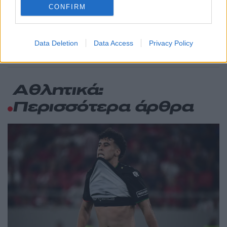
CONFIRM
Σούπερ μάρκετ: Νέες μειώσεις τιμών –
60
916 προϊόντα στην εθνική πρωτοβουλία,
ανάμεσά τους 130 σχολικά
Data Deletion
Data Access
Privacy Policy
Αθλητικά:
Περισσότερα άρθρα