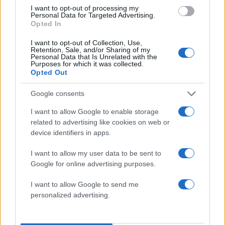
5
και δολοφονούσε ιερόδουλες – Είχε
I want to opt-out of processing my
συλληφθεί και αφέθηκε ελεύθερος
Personal Data for Targeted Advertising.
Opted In
I want to opt-out of Collection, Use,
Πιο σχολιασμένα
Retention, Sale, and/or Sharing of my
Personal Data that Is Unrelated with the
Purposes for which it was collected.
Marfin: Η 46χρονη πήρε προθεσμία για
103
Opted Out
να απολογηθεί την Τρίτη – «Είναι αθώα,
συμμετείχε στη διαδήλωση όπως και
Google consents
100.000 άτομα»
I want to allow Google to enable storage
Βγήκαν ξανά τα μαχαίρια στην Ελπίδα
94
για τη Δημοκρατία: «Καρυστιανού,
related to advertising like cookies on web or
Γρατσία και Γαλανός μετέτρεψαν το
device identifiers in apps.
κίνημα σε φοβικό αρχηγικό κόμμα»
I want to allow my user data to be sent to
Μεταφορές χρημάτων: Πότε μπορεί να
73
θεωρηθούν δωρεές και να επιβληθεί
Google for online advertising purposes.
φόρος – Τι ισχυεί για τις γονικές παροχές
I want to allow Google to send me
Απίστευτο κι όμως αληθινό -
72
personalized advertising.
Aναστέλλονται τα τακτικά ραντεβού του
αγγειοχειρουργού του νοσοκομείου
Χανίων επειδή κλάπηκε το μηχανάκι του
γιατρού