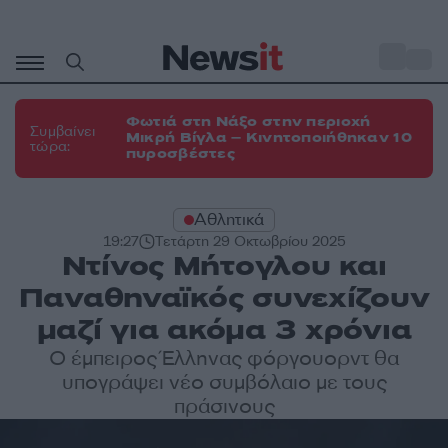
Μετάβαση
σε
o
35
περιεχόμενο
Φωτιά στη Νάξο στην περιοχή
Συμβαίνει
Μικρή Βίγλα – Κινητοποιήθηκαν 10
τώρα:
πυροσβέστες
Αθλητικά
19:27
Τετάρτη 29 Οκτωβρίου 2025
Ντίνος Μήτογλου και
Παναθηναϊκός συνεχίζουν
μαζί για ακόμα 3 χρόνια
Ο έμπειρος Έλληνας φόργουορντ θα
υπογράψει νέο συμβόλαιο με τους
πράσινους