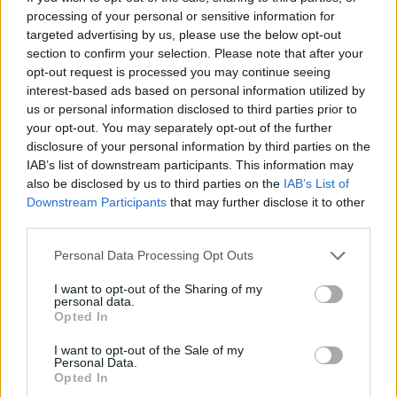
processing of your personal or sensitive information for
targeted advertising by us, please use the below opt-out
section to confirm your selection. Please note that after your
Πιο δημοφιλή
opt-out request is processed you may continue seeing
interest-based ads based on personal information utilized by
1
Σοκαριστική υπόθεση στην Κρήτη:
us or personal information disclosed to third parties prior to
Τουρίστας ρωτούσε πόσο να πληρώσει για
your opt-out. You may separately opt-out of the further
να ασελγήσει σε 10χρονο κορίτσι - Το παιδί
disclosure of your personal information by third parties on the
καθόταν αμέριμνο σε αυλή επιχείρησης
IAB’s list of downstream participants. This information may
2
Ryanair: «Ένα κομμάτι του προσώπου του
also be disclosed by us to third parties on the
IAB’s List of
ήταν σαν πλαστελίνη», συγκλονίζει η
Downstream Participants
that may further disclose it to other
επιβάτιδα που έσωσε τον Σέρβο όταν
third parties.
έσπασε το παράθυρο του αεροπλάνου
Please note that this website/app uses one or more Google
3
Personal Data Processing Opt Outs
Ανησυχία από το ξέσπασμα του ιού του
services and may gather and store information including but
Δυτικού Νείλου με κρούσματα στην Αττική
- «Καμπανάκι» από τον Ιατρικό Σύλλογο
not limited to your visit or usage behaviour. You may click to
I want to opt-out of the Sharing of my
personal data.
Αθηνών για την προστασία της δημόσιας
grant or deny consent to Google and its third-party tags to
Opted In
υγείας
use your data for below specified purposes in below Google
4
consent section.
Φωτιά σε κατάστημα στον Άλιμο –
I want to opt-out of the Sale of my
Εκκενώθηκε πολυκατοικία
Personal Data.
Opted In
Νέος «Αντεροβγάλτης» στο Λονδίνο βίαζε