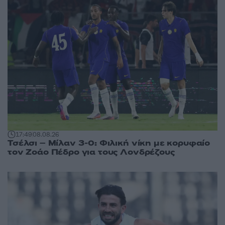
17:49
08.08.26
Τσέλσι – Μίλαν 3-0: Φιλική νίκη με κορυφαίο
τον Ζοάο Πέδρο για τους Λονδρέζους