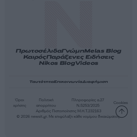
Πρωτοσέλιδα
Γνώμη
Melas Blog
Καιρός
Παράξενες Ειδήσεις
Nikos Blog
Videos
Ταυτότητα
Επικοινωνία
Διαφήμιση
Όροι
Πολιτική
Πληροφορίες α.27
Cookies
χρήσης
απορρήτου
Ν.5253/2025
Αριθμός Πιστοποίησης Μ.Η.Τ.232163
© 2026 newsit.gr. Με επιφύλαξη κάθε νομίμου δικαιώματος.