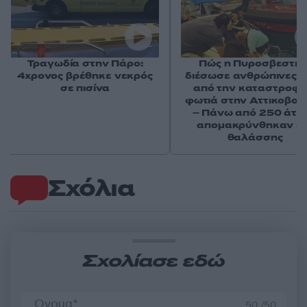
Τραγωδία στην Πάρο:
Πώς η Πυροσβεστικ
4χρονος βρέθηκε νεκρός
διέσωσε ανθρώπινες ζ
σε πισίνα
από την καταστροφι
φωτιά στην Αττικοβοι
– Πάνω από 250 άτο
απομακρύνθηκαν δι
θαλάσσης
Σχόλια
Σχολίασε εδώ
50 /50