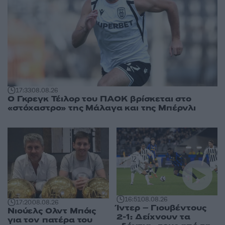
17:33
08.08.26
Ο Γκρεγκ Τέιλορ του ΠΑΟΚ βρίσκεται στο
«στόχαστρο» της Μάλαγα και της Μπέρνλι
16:51
08.08.26
17:20
08.08.26
Ίντερ – Γιουβέντους
Νιούελς Ολντ Μπόις
2-1: Δείχνουν τα
για τον πατέρα του