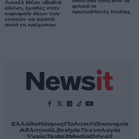
«δόντια» τους από τα
Λιονέλ Μέσι: «Βαθιά
φιλικά οι
οδύνη, έμαθες στον
πρωταθλητές Ιταλίας
κορυφαίο όλων των
εποχών να αγαπά
αυτά τα χρώματα»
Ελλάδα
Κόσμος
Πολιτική
Οικονομία
Αθλητικά
Lifestyle
Τεχνολογία
Υγεία
Tasteit
Media
Driveit