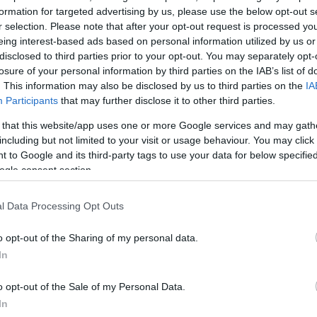
formation for targeted advertising by us, please use the below opt-out s
r selection. Please note that after your opt-out request is processed y
eing interest-based ads based on personal information utilized by us or
disclosed to third parties prior to your opt-out. You may separately opt-
losure of your personal information by third parties on the IAB’s list of
. This information may also be disclosed by us to third parties on the
IA
Participants
that may further disclose it to other third parties.
 that this website/app uses one or more Google services and may gath
including but not limited to your visit or usage behaviour. You may click 
 to Google and its third-party tags to use your data for below specifi
ogle consent section.
l Data Processing Opt Outs
ατα της βραδιάς στην Bundesliga
o opt-out of the Sharing of my personal data.
In
ιψία 1-1
πεντά)
o opt-out of the Sale of my Personal Data.
In