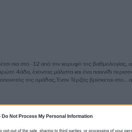
 έτσι πια στο -12 από την κορυφή της βαθμολογίας, 
 πρώτη 4άδα, έχοντας μάλιστα και ένα παιχνίδι περισ
οπονητής της ομάδας, Έντιν Τέρζιτς βρίσκεται στο… 
-
Do Not Process My Personal Information
to opt-out of the sale, sharing to third parties, or processing of your per