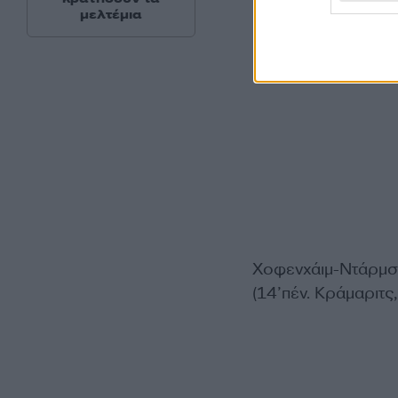
μελτέμια
Χοφενχάιμ-Ντάρμσ
(14’πέν. Κράμαριτς