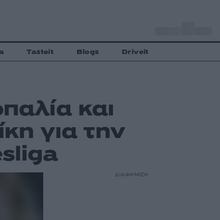
o
Αθήνα
27
C
a
Tasteit
Blogs
Driveit
οπαλία και
ίκη για την
sliga
ΔΙΑΦΗΜΙΣΗ