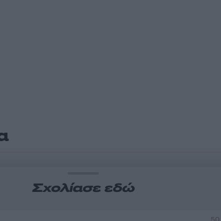
α
Σχολίασε εδώ
50