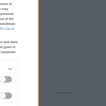
ection to
ou may
 personal
out of the
 downstream
B’s List of
er and store
to grant or
ed purposes
ΔΙΑΦΗΜΙΣΗ