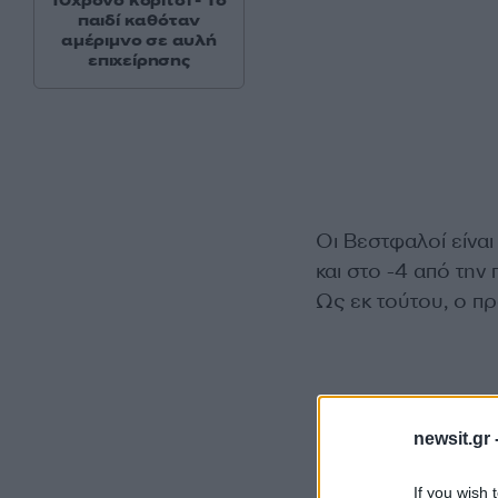
10χρονο κορίτσι - Το
παιδί καθόταν
αμέριμνο σε αυλή
επιχείρησης
Οι Βεστφαλοί είναι
και στο -4 από την
Ως εκ τούτου, ο πρ
newsit.gr 
If you wish 