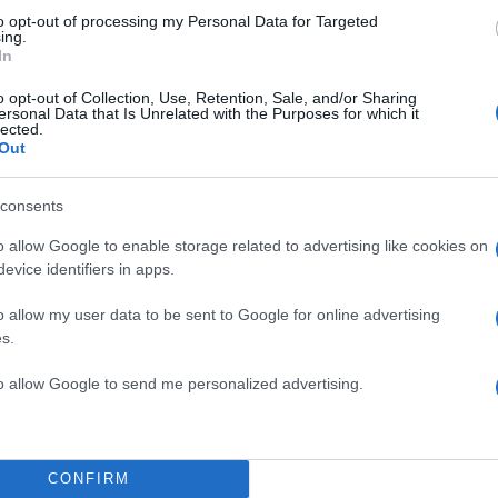
 1-1
to opt-out of processing my Personal Data for Targeted
ing.
 Φαν ντε Μπεργκ)
In
o opt-out of Collection, Use, Retention, Sale, and/or Sharing
ΔΙΑΦΗΜΙΣΗ
ersonal Data that Is Unrelated with the Purposes for which it
lected.
Out
consents
o allow Google to enable storage related to advertising like cookies on
evice identifiers in apps.
o allow my user data to be sent to Google for online advertising
s.
to allow Google to send me personalized advertising.
CONFIRM