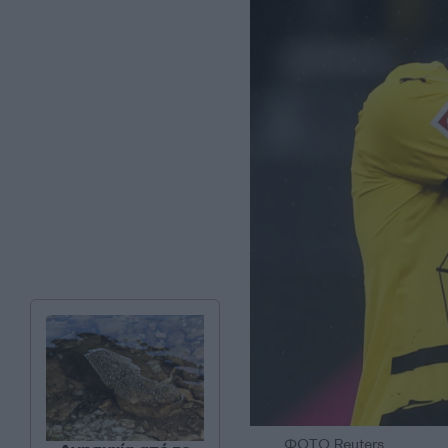
ΦΩΤΟ Reuters