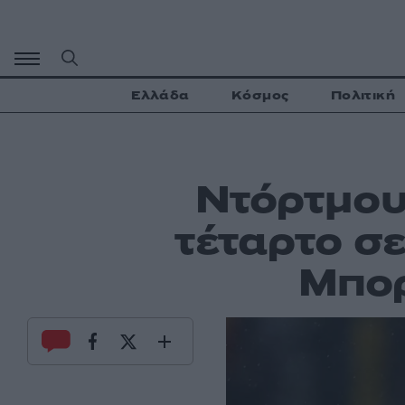
Μετάβαση
σε
περιεχόμενο
Ελλάδα
Κόσμος
Πολιτική
Ντόρτμουν
τέταρτο σε
Μπορ