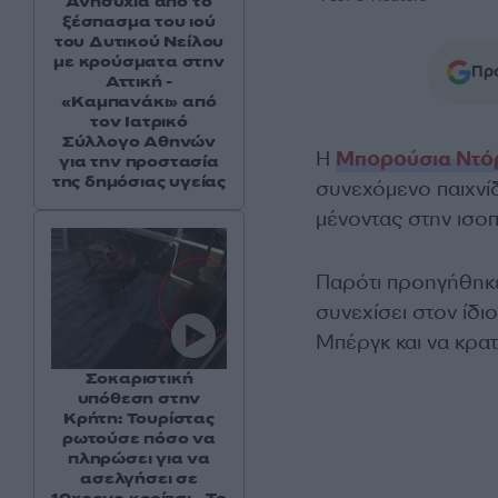
Ανησυχία από το
ξέσπασμα του ιού
του Δυτικού Νείλου
με κρούσματα στην
Προ
Αττική -
«Καμπανάκι» από
τον Ιατρικό
Σύλλογο Αθηνών
Η
Μπορούσια Ντό
για την προστασία
της δημόσιας υγείας
συνεχόμενο παιχνί
μένοντας στην ισοπ
Παρότι προηγήθηκε
συνεχίσει στον ίδι
Μπέργκ και να κρατ
Σοκαριστική
υπόθεση στην
Κρήτη: Τουρίστας
ρωτούσε πόσο να
πληρώσει για να
ασελγήσει σε