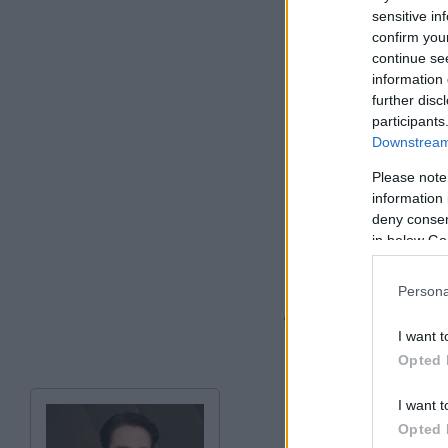
sensitive in
confirm you
continue se
information 
further disc
participants
Downstream 
Please note
information 
deny consent
in below Go
Persona
Τα αποτελέσμ
I want t
Opted 
Βέρντερ Βρέμης-Λε
(79’ Νίνμαχ – 47’ Ο
I want t
Opted 