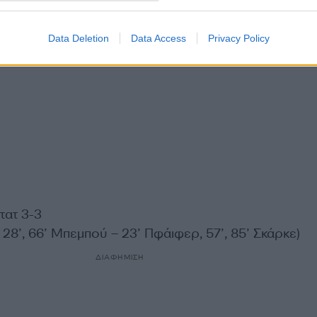
Data Deletion
Data Access
Privacy Policy
τατ 3-3
, 28’, 66’ Μπεμπού – 23’ Πφάιφερ, 57’, 85’ Σκάρκε)
ΔΙΑΦΗΜΙΣΗ