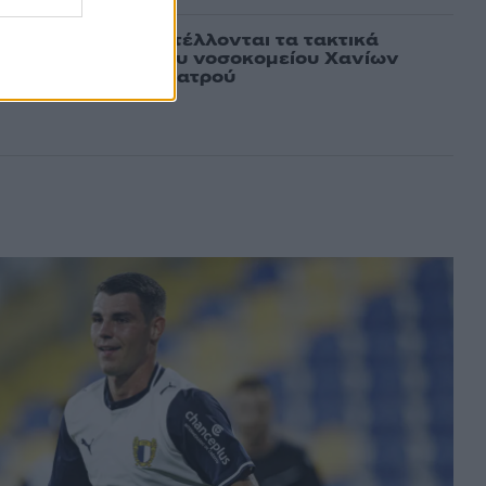
ως αληθινό - Aναστέλλονται τα τακτικά
γειοχειρουργού του νοσοκομείου Χανίων
το μηχανάκι του γιατρού