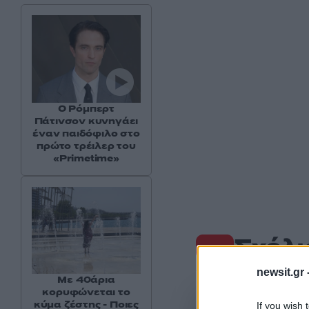
Ο Ρόμπερτ
Πάτινσον κυνηγάει
έναν παιδόφιλο στο
πρώτο τρέιλερ του
«Primetime»
Σχόλι
newsit.gr 
Με 40άρια
κορυφώνεται το
κύμα ζέστης - Ποιες
If you wish 