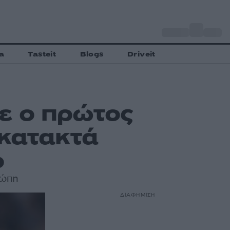
o
Αθήνα
29
C
a
Tasteit
Blogs
Driveit
ε ο πρώτος
κατακτά
ο
ρώπη
ΔΙΑΦΗΜΙΣΗ