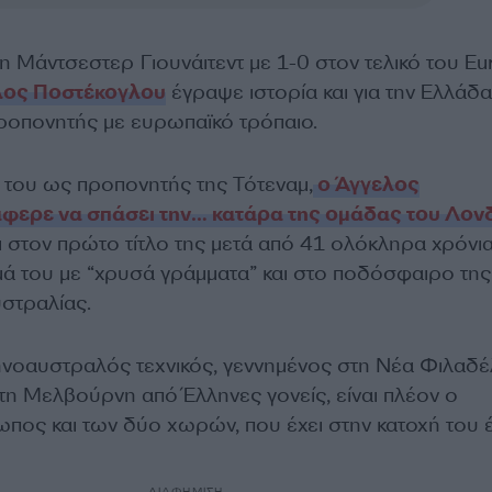
η Μάντσεστερ Γιουνάιτεντ με 1-0 στον τελικό του Eu
λος Ποστέκογλου
έγραψε ιστορία και για την Ελλάδα
οπονητής με ευρωπαϊκό τρόπαιο.
 του ως προπονητής της Τότεναμ,
ο Άγγελος
φερε να σπάσει την… κατάρα της ομάδας του Λον
ι στον πρώτο τίτλο της μετά από 41 ολόκληρα χρόνια
ά του με “χρυσά γράμματα” και στο ποδόσφαιρο της
υστραλίας.
λληνοαυστραλός τεχνικός, γεννημένος στη Νέα Φιλαδ
τη Μελβούρνη από Έλληνες γονείς, είναι πλέον ο
πος και των δύο χωρών, που έχει στην κατοχή του 
ΔΙΑΦΗΜΙΣΗ