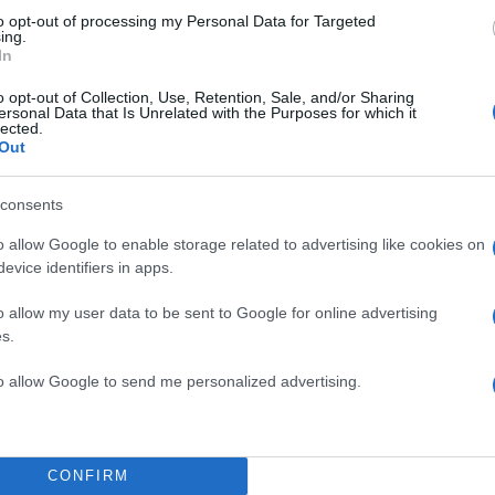
to opt-out of processing my Personal Data for Targeted
θήστε το Νewsit.gr στο
Google News
και ενημερωθείτε
ing.
 για όλη την ειδησεογραφία και τα
τελευταία νέα
της
In
ς
o opt-out of Collection, Use, Retention, Sale, and/or Sharing
ersonal Data that Is Unrelated with the Purposes for which it
lected.
Out
consents
Πιο σχολι
o allow Google to enable storage related to advertising like cookies on
ίο με νεκρούς
Έφυγαν οι συνερ
184
evice identifiers in apps.
 κατέγραψε τη
επόμενη μέρα γι
Canadair 515: Ο
o allow my user data to be sent to Google for online advertising
131
α απολογηθεί την
αεροσκάφους που
s.
δήλωση όπως και
φωτιάς
to allow Google to send me personalized advertising.
Βγήκαν ξανά τα 
69
 η σταρ του TikTok –
«Καρυστιανού, Γ
φοβικό αρχηγικ
Το πολωμένο μελ
59
εωρηθούν δωρεές και
CONFIRM
και Βοιωτία: «Α
νικές παροχές