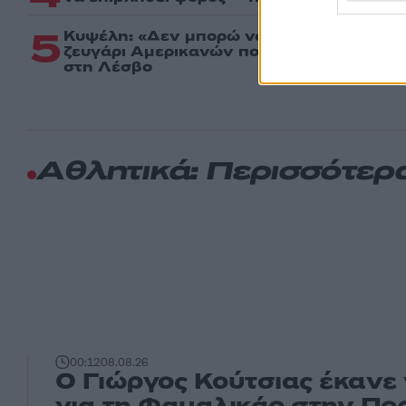
5
Κυψέλη: «Δεν μπορώ να το πιστέψω» – Σ
ζευγάρι Αμερικανών που φιλοξενούσε τ
στη Λέσβο
Αθλητικά: Περισσότερ
00:12
08.08.26
Ο Γιώργος Κούτσιας έκανε
για τη Φαμαλικάο στην Πο