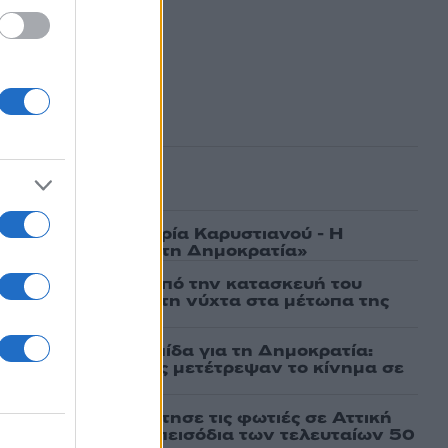
ασμένα
γάτες, μένει η Μαρία Καρυστιανού - Η
α την «Ελπίδα για τη Δημοκρατία»
ι πρώτες εικόνες από την κατασκευή του
 θα επιχειρεί και τη νύχτα στα μέτωπα της
μαχαίρια στην Ελπίδα για τη Δημοκρατία:
ρατσία και Γαλανός μετέτρεψαν το κίνημα σε
ό κόμμα»
τέμι που τροφοδότησε τις φωτιές σε Αττική
πό τα ισχυρότερα επεισόδια των τελευταίων 50