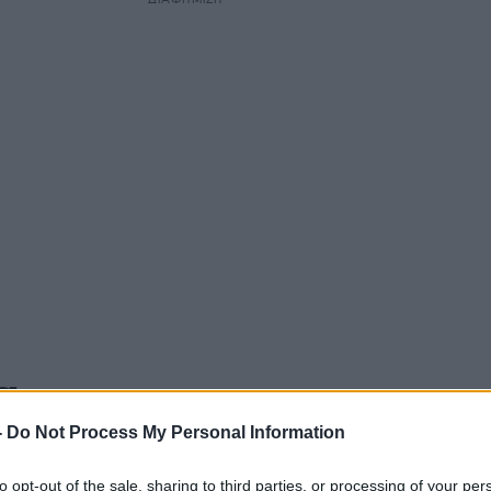
α
-
Do Not Process My Personal Information
to opt-out of the sale, sharing to third parties, or processing of your per