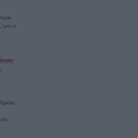
ropa
, ως ο
δίνου
,
έλφεια
ένα