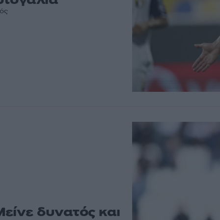
κός
είνε δυνατός και