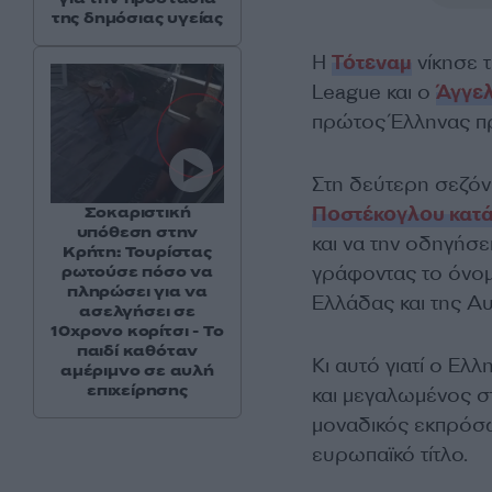
της δημόσιας υγείας
Η
Τότεναμ
νίκησε τ
League και ο
Άγγε
πρώτος Έλληνας πρ
Στη δεύτερη σεζόν
Ποστέκογλου κατά
Σοκαριστική
υπόθεση στην
και να την οδηγήσε
Κρήτη: Τουρίστας
γράφοντας το όνομ
ρωτούσε πόσο να
πληρώσει για να
Ελλάδας και της Α
ασελγήσει σε
10χρονο κορίτσι - Το
παιδί καθόταν
Κι αυτό γιατί ο Ε
αμέριμνο σε αυλή
επιχείρησης
και μεγαλωμένος σ
μοναδικός εκπρόσω
ευρωπαϊκό τίτλο.