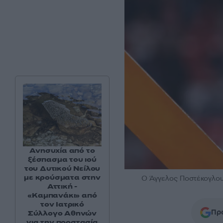
Ανησυχία από το
ξέσπασμα του ιού
του Δυτικού Νείλου
με κρούσματα στην
Ο Άγγελος Ποστέκογλου
Αττική -
«Καμπανάκι» από
τον Ιατρικό
Προ
Σύλλογο Αθηνών
για την προστασία