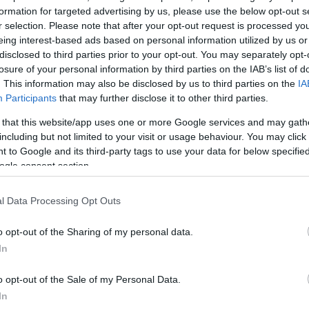
Σχολίασε εδώ
formation for targeted advertising by us, please use the below opt-out s
r selection. Please note that after your opt-out request is processed y
eing interest-based ads based on personal information utilized by us or
disclosed to third parties prior to your opt-out. You may separately opt-
50
losure of your personal information by third parties on the IAB’s list of
. This information may also be disclosed by us to third parties on the
IA
Participants
that may further disclose it to other third parties.
 that this website/app uses one or more Google services and may gath
including but not limited to your visit or usage behaviour. You may click 
2000 /
 to Google and its third-party tags to use your data for below specifi
Υποβολή σχολίου
ogle consent section.
ροστατεύεται από reCAPTCHA, ισχύουν
Πολιτική Απορρήτου
&
Όροι Χρήσης
της
l Data Processing Opt Outs
Αθλητικά
o opt-out of the Sharing of my personal data.
GUE
ΜΑΝΤΣΕΣΤΕΡ ΓΙΟΥΝΑΪΤΕΝΤ
ΠΟΣΤΕΚΟΓΛ
In
ΤΟΤΕΝΑΜ
o opt-out of the Sale of my Personal Data.
Share:
In