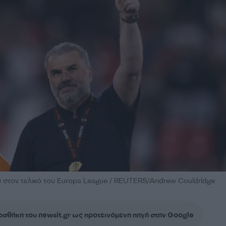
 στον τελικό του Europa League / REUTERS/Andrew Couldridge
σθήκη του newsit.gr ως προτεινόμενη πηγή στην Google