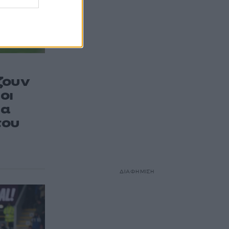
ζουν
οι
ια
του
ΔΙΑΦΗΜΙΣΗ