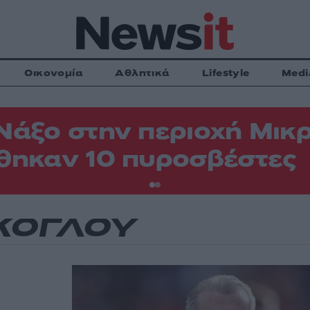
Οικονομία
Αθλητικά
Lifestyle
Medi
Νάξο στην περιοχή Μικρ
θηκαν 10 πυροσβέστες
ΚΟΓΛΟΥ