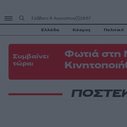
Μετάβαση
σε
περιεχόμενο
Σάββατο 8 Αυγούστου
18:57
Ελλάδα
Κόσμος
Πολιτική
Φωτιά στη 
Συμβαίνει
Κινητοποιή
τώρα:
ΠΟΣΤΕ