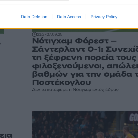
Data Deletion
Data Access
Privacy Policy
21:27
27.09.25
Νότιγχαμ Φόρεστ –
ω
Σάντερλαντ 0-1: Συνεχί
τη ξέφρενη πορεία τους 
φιλοξενούμενοι, απώλε
βαθμών για την ομάδα 
Ποστέκογλου
Δεν τα κατάφερε η Νότιγχαμ εντός έδρας
εια