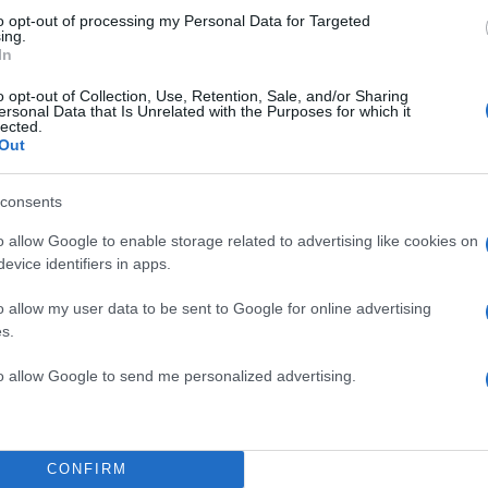
to opt-out of processing my Personal Data for Targeted
ing.
μ
In
o opt-out of Collection, Use, Retention, Sale, and/or Sharing
ersonal Data that Is Unrelated with the Purposes for which it
λό τεχνικό
lected.
Out
consents
o allow Google to enable storage related to advertising like cookies on
evice identifiers in apps.
o allow my user data to be sent to Google for online advertising
s.
to allow Google to send me personalized advertising.
CONFIRM