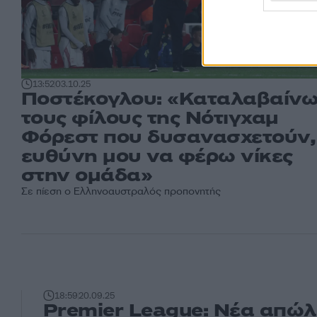
13:52
03.10.25
Ποστέκογλου: «Καταλαβαίν
τους φίλους της Νότιγχαμ
Φόρεστ που δυσανασχετούν,
ευθύνη μου να φέρω νίκες
στην ομάδα»
Σε πίεση ο Ελληνοαυστραλός προπονητής
18:59
20.09.25
Premier League: Νέα απώλ