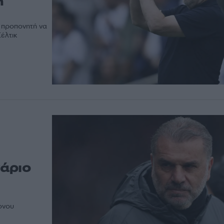
ή
 προπονητή να
έλτικ
άριο
ονου