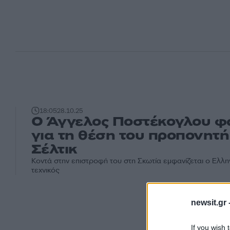
18:05
28.10.25
Ο Άγγελος Ποστέκογλου φ
για τη θέση του προπονητή
Σέλτικ
Κοντά στην επιστροφή του στη Σκωτία εμφανίζεται ο Ελ
τεχνικός
newsit.gr 
If you wish 