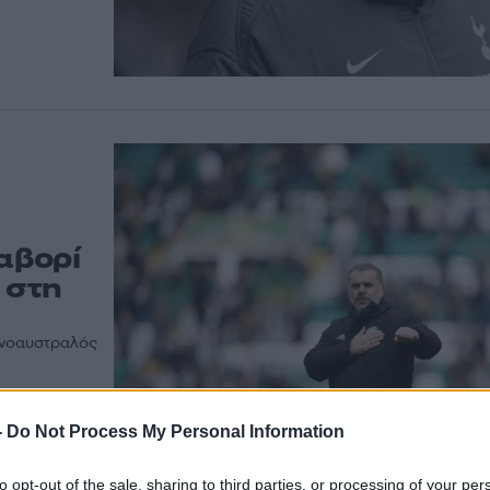
αβορί
 στη
ληνοαυστραλός
-
Do Not Process My Personal Information
to opt-out of the sale, sharing to third parties, or processing of your per