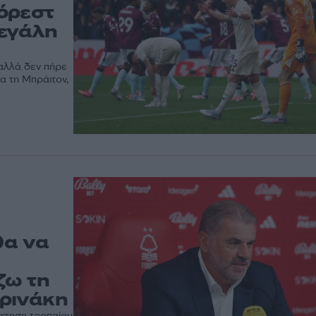
όρεστ
μεγάλη
αλλά δεν πήρε
ρα τη Μπράιτον,
θα να
ζω τη
ρινάκη
κτηση τροπαίου