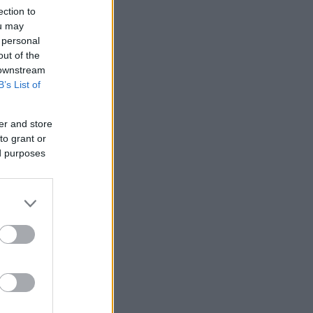
ection to
ou may
 personal
out of the
 downstream
B’s List of
er and store
to grant or
ed purposes
6