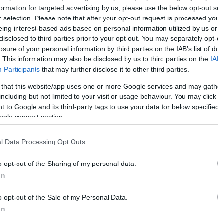
formation for targeted advertising by us, please use the below opt-out s
r selection. Please note that after your opt-out request is processed y
eing interest-based ads based on personal information utilized by us or
disclosed to third parties prior to your opt-out. You may separately opt-
losure of your personal information by third parties on the IAB’s list of
. This information may also be disclosed by us to third parties on the
IA
ίνωσε
Participants
that may further disclose it to other third parties.
ις
 that this website/app uses one or more Google services and may gath
άγκο της
including but not limited to your visit or usage behaviour. You may click 
 to Google and its third-party tags to use your data for below specifi
ogle consent section.
l Data Processing Opt Outs
o opt-out of the Sharing of my personal data.
In
o opt-out of the Sale of my Personal Data.
In