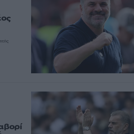
έος
ητής
αβορί