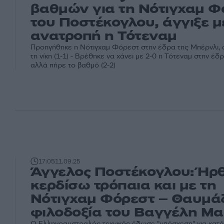
βαθμών για τη Νότιγχαμ Φ
του Ποστέκογλου, άγγιξε 
ανατροπή η Τότεναμ
Προηγήθηκε η Νότιγχαμ Φόρεστ στην έδρα της Μπέρνλι, 
τη νίκη (1-1) - Βρέθηκε να χάνει με 2-0 η Τότεναμ στην έδ
αλλά πήρε το βαθμό (2-2)
17:05
11.09.25
Άγγελος Ποστέκογλου: Ήρ
κερδίσω τρόπαια και με τη
Νότιγχαμ Φόρεστ – Θαυμά
φιλοδοξία του Βαγγέλη Μα
Ο Ελληνοαυστραλός τεχνικός έδωσε "υπόσχεση" για κατά