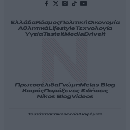
Ελλάδα
Κόσμος
Πολιτική
Οικονομία
Αθλητικά
Lifestyle
Τεχνολογία
Υγεία
Tasteit
Media
Driveit
Πρωτοσέλιδα
Γνώμη
Melas Blog
Καιρός
Παράξενες Ειδήσεις
Nikos Blog
Videos
Ταυτότητα
Επικοινωνία
Διαφήμιση