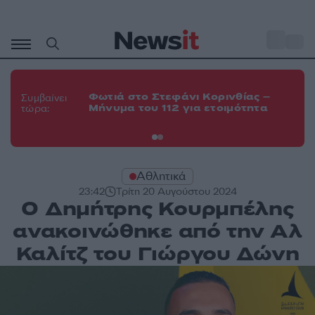
Μετάβαση
σε
o
35
περιεχόμενο
Φω
Φωτιά στο Στεφάνι Κορινθίας –
Θε
Συμβαίνει
Μήνυμα του 112 για ετοιμότητα
εν
τώρα:
οχ
Αθλητικά
23:42
Τρίτη 20 Αυγούστου 2024
Ο Δημήτρης Κουρμπέλης
ανακοινώθηκε από την Αλ
Καλίτζ του Γιώργου Δώνη