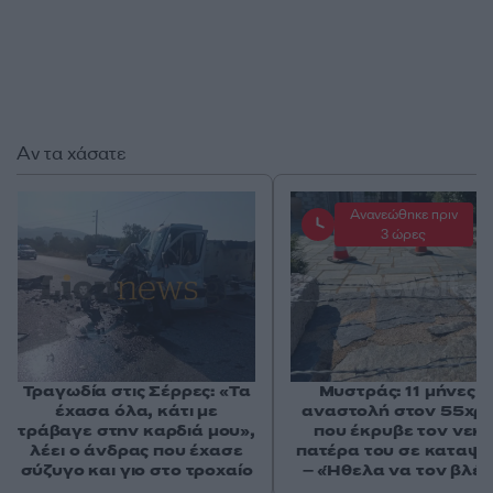
Αν τα χάσατε
Ανανεώθηκε πριν
3 ώρες
Τραγωδία στις Σέρρες: «Τα
Μυστράς: 11 μήνες μ
έχασα όλα, κάτι με
αναστολή στον 55χρ
τράβαγε στην καρδιά μου»,
που έκρυβε τον νεκ
λέει ο άνδρας που έχασε
πατέρα του σε καταψ
σύζυγο και γιο στο τροχαίο
– «Ήθελα να τον βλέ