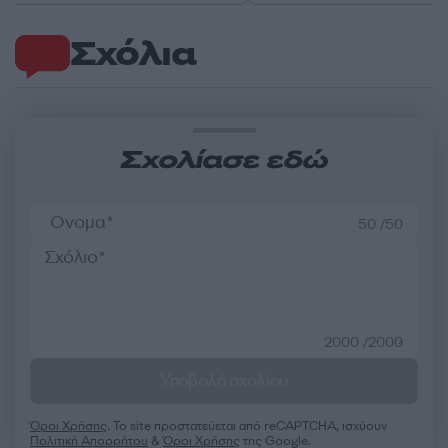
Σχόλια
Σχολίασε εδώ
50 /50
2000 /2000
Υποβολή σχολίου
Όροι Χρήσης
. Το site προστατεύεται από reCAPTCHA, ισχύουν
Πολιτική Απορρήτου
&
Όροι Χρήσης
της Google.