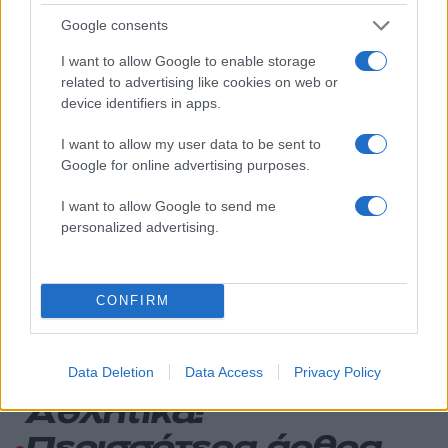
Google consents
Έφυγαν οι συνεργάτες, μένει η Μαρία
184
Καρυστιανού - Η επόμενη μέρα για την
I want to allow Google to enable storage
«Ελπίδα για τη Δημοκρατία»
related to advertising like cookies on web or
Canadair 515: Οι πρώτες εικόνες από την
129
device identifiers in apps.
κατασκευή του αεροσκάφους που θα
επιχειρεί και τη νύχτα στα μέτωπα της
I want to allow my user data to be sent to
φωτιάς
Google for online advertising purposes.
Marfin: Η 46χρονη πήρε προθεσμία για
90
να απολογηθεί την Τρίτη – «Είναι αθώα,
I want to allow Google to send me
συμμετείχε στη διαδήλωση όπως και
personalized advertising.
100.000 άτομα»
Μεταφορές χρημάτων: Πότε μπορεί να
70
θεωρηθούν δωρεές και να επιβληθεί
φόρος – Τι ισχυεί για τις γονικές παροχές
CONFIRM
Data Deletion
Data Access
Privacy Policy
Αθλητικά: