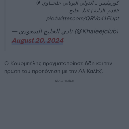
كوربيليس .. الدولي اليوناني خلجــاوي 🔰
#يلا_خليج
|
#قدم_الدانة
pic.twitter.com/QRVc41FUpt
— نادي الخليج السعودي (@Khaleejclub)
August 20, 2024
Ο Κουρμπέλης πραγματοποίησε ήδη και την
πρώτη του προπόνηση με την Αλ Καλίτζ.
ΔΙΑΦΗΜΙΣΗ