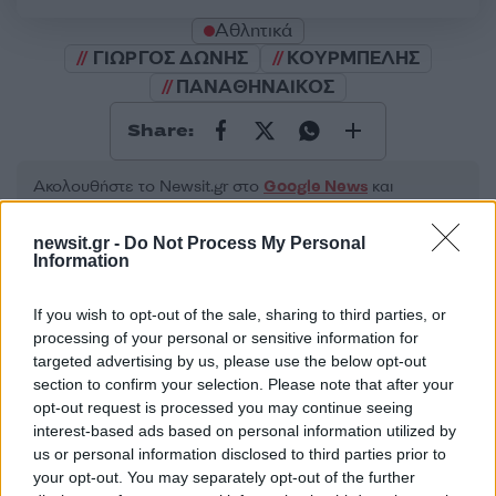
Αθλητικά
ΓΙΩΡΓΟΣ ΔΩΝΗΣ
ΚΟΥΡΜΠΕΛΗΣ
ΠΑΝΑΘΗΝΑΙΚΟΣ
Share:
Ακολουθήστε το Νewsit.gr στο
Google News
και
ενημερωθείτε πρώτοι για όλη την ειδησεογραφία και τα
τελευταία νέα
της ημέρας
newsit.gr -
Do Not Process My Personal
Information
If you wish to opt-out of the sale, sharing to third parties, or
processing of your personal or sensitive information for
targeted advertising by us, please use the below opt-out
Πιο δημοφιλή
section to confirm your selection. Please note that after your
opt-out request is processed you may continue seeing
1
Η Ελένη Φωτοπούλου ευχήθηκε για τη
interest-based ads based on personal information utilized by
γιορτή του Άκη Παυλόπουλου: «Δεκαπέντε
χρόνια μου διδάσκει υπομονή και αγάπη»
us or personal information disclosed to third parties prior to
your opt-out. You may separately opt-out of the further
Αριστοτέλης Δαμίγος: Στο Αποτεφρωτήριο