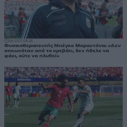
16:22
07.08.26
Φυσικοθεραπευτής Ντιέγκο Μαραντόνα: «Δεν
σηκωνόταν από το κρεβάτι, δεν ήθελε να
φάει, ούτε να πλυθεί»