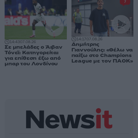
7
14:17
07.08.26
14:43
07.08.26
Δημήτρης
Σε μπελάδες ο Άιβαν
Γιαννούλης: «Θέλω να
Τόνεϊ: Κατηγορείται
παίξω στο Champions
για επίθεση έξω από
League με τον ΠΑΟΚ»
μπαρ του Λονδίνου