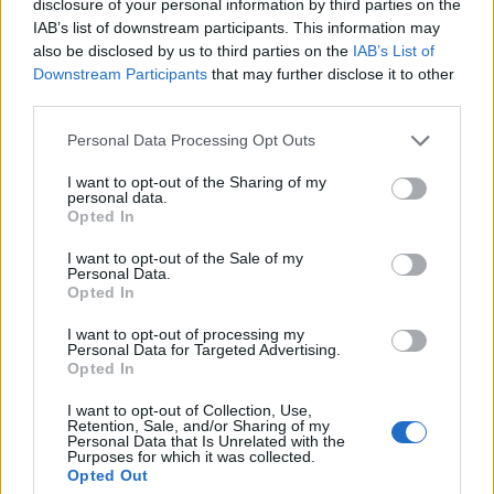
2
disclosure of your personal information by third parties on the
Ριτσώνας το «ύστατο χαίρε» στον Έλληνα
IAB’s list of downstream participants. This information may
σύνδεσμο του ελικοπτέρου που έπεσε στην
Ψάθα
also be disclosed by us to third parties on the
IAB’s List of
Downstream Participants
that may further disclose it to other
3
«Αφιέρωσε τη ζωή της στο να βοηθά
third parties.
ανθρώπους που είχαν ανάγκη» - Η πρώτη
δήλωση της οικογένειας της 38χρονης
Please note that this website/app uses one or more Google
Personal Data Processing Opt Outs
Λίζα που βρέθηκε νεκρή στην Κυψέλη
services and may gather and store information including but
4
Η Αγγελική Ηλιάδη περιγράφει το θαύμα
not limited to your visit or usage behaviour. You may click to
I want to opt-out of the Sharing of my
που έζησε και πώς είδε τον Χριστό μπροστά
personal data.
grant or deny consent to Google and its third-party tags to
της: «Ήταν ό,τι πιο όμορφο έχω δει στη ζωή
Opted In
use your data for below specified purposes in below Google
μου»
consent section.
I want to opt-out of the Sale of my
5
Ο Γιάννης Φακίνος αποκάλυψε πώς έγινε
Personal Data.
viral το τραγούδι του «Λογαριασμός» που
Opted In
ερμηνεύει η Κατερίνα Λιόλιου
I want to opt-out of processing my
Personal Data for Targeted Advertising.
Opted In
Πιο σχολιασμένα
I want to opt-out of Collection, Use,
Retention, Sale, and/or Sharing of my
Μητσοτάκης στην υπογραφή συμφωνίας
198
Personal Data that Is Unrelated with the
για την ηλεκτρική διασύνδεση Ελλάδας –
Purposes for which it was collected.
Κύπρου: «Ισχυρή ψήφος εμπιστοσύνης» η
Opted Out
είσοδος της Meridiam στην GSI