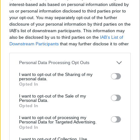
interest-based ads based on personal information utilized by
us or personal information disclosed to third parties prior to
2000 /2000
your opt-out. You may separately opt-out of the further
Υποβολή σχολίου
disclosure of your personal information by third parties on the
IAB’s list of downstream participants. This information may
also be disclosed by us to third parties on the
IAB’s List of
Όροι Χρήσης
. Το site προστατεύεται από reCAPTCHA, ισχύουν
Πολιτική Απορρήτου
&
Όροι Χρήσης
της Google.
Downstream Participants
that may further disclose it to other
third parties.
Αθλητικά
Please note that this website/app uses one or more Google
ΕΘΝΙΚΗ ΠΟΡΤΟΓΑΛΙΑΣ
Personal Data Processing Opt Outs
services and may gather and store information including but
ΚΡΙΣΤΙΑΝΟ ΡΟΝΑΛΝΤΟ
not limited to your visit or usage behaviour. You may click to
I want to opt-out of the Sharing of my
personal data.
grant or deny consent to Google and its third-party tags to
Share:
Opted In
use your data for below specified purposes in below Google
consent section.
I want to opt-out of the Sale of my
Ακολουθήστε το Νewsit.gr στο
Google News
και
Personal Data.
ενημερωθείτε πρώτοι για όλη την ειδησεογραφία και τα
Opted In
τελευταία νέα
της ημέρας
I want to opt-out of processing my
Personal Data for Targeted Advertising.
Opted In
I want to opt-out of Collection, Use,