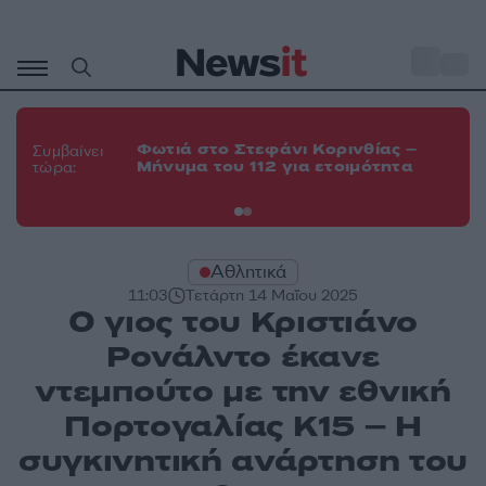
Μετάβαση
σε
o
35
περιεχόμενο
Φω
Φωτιά στο Στεφάνι Κορινθίας –
Θε
Συμβαίνει
Μήνυμα του 112 για ετοιμότητα
εν
τώρα:
οχ
Αθλητικά
11:03
Τετάρτη 14 Μαΐου 2025
Ο γιος του Κριστιάνο
Ρονάλντο έκανε
ντεμπούτο με την εθνική
Πορτογαλίας Κ15 – Η
συγκινητική ανάρτηση του