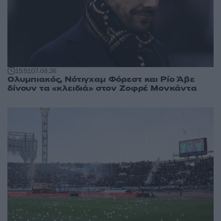
15:51
07.08.26
Ολυμπιακός, Νότιγχαμ Φόρεστ και Ρίο Άβε
δίνουν τα «κλειδιά» στον Ζοφρέ Μονκάντα