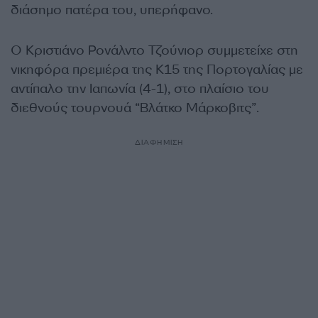
διάσημο πατέρα του, υπερήφανο.
Ο Κριστιάνο Ρονάλντο Τζούνιορ συμμετείχε στη
νικηφόρα πρεμιέρα της Κ15 της Πορτογαλίας με
αντίπαλο την Ιαπωνία (4-1), στο πλαίσιο του
διεθνούς τουρνουά “Βλάτκο Μάρκοβιτς”.
ΔΙΑΦΗΜΙΣΗ