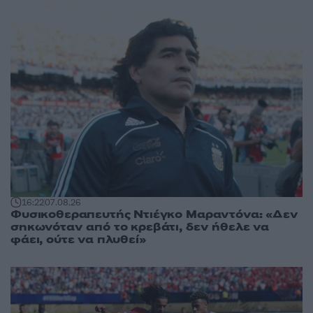
16:22
07.08.26
Φυσικοθεραπευτής Ντιέγκο Μαραντόνα: «Δεν
σηκωνόταν από το κρεβάτι, δεν ήθελε να
φάει, ούτε να πλυθεί»