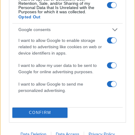
Retention, Sale, and/or Sharing of my
Personal Data that Is Unrelated with the
Πιο δημοφιλή
Purposes for which it was collected.
Opted Out
1
Η Ελένη Φωτοπούλου ευχήθηκε για τη
γιορτή του Άκη Παυλόπουλου: «Δεκαπέντε
Google consents
χρόνια μου διδάσκει υπομονή και αγάπη»
I want to allow Google to enable storage
2
Αριστοτέλης Δαμίγος: Στο Αποτεφρωτήριο
related to advertising like cookies on web or
Ριτσώνας το «ύστατο χαίρε» στον Έλληνα
σύνδεσμο του ελικοπτέρου που έπεσε στην
device identifiers in apps.
Ψάθα
I want to allow my user data to be sent to
3
«Αφιέρωσε τη ζωή της στο να βοηθά
Google for online advertising purposes.
ανθρώπους που είχαν ανάγκη» - Η πρώτη
δήλωση της οικογένειας της 38χρονης
Λίζα που βρέθηκε νεκρή στην Κυψέλη
I want to allow Google to send me
personalized advertising.
4
Η Αγγελική Ηλιάδη περιγράφει το θαύμα
που έζησε και πώς είδε τον Χριστό μπροστά
της: «Ήταν ό,τι πιο όμορφο έχω δει στη ζωή
μου»
CONFIRM
5
Ο Γιάννης Φακίνος αποκάλυψε πώς έγινε
viral το τραγούδι του «Λογαριασμός» που
ερμηνεύει η Κατερίνα Λιόλιου
Data Deletion
Data Access
Privacy Policy