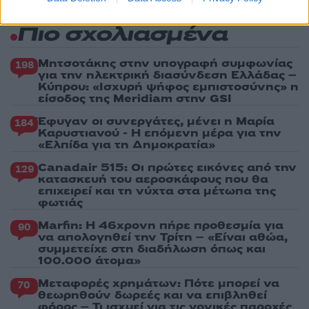
Πιο σχολιασμένα
Μητσοτάκης στην υπογραφή συμφωνίας
198
για την ηλεκτρική διασύνδεση Ελλάδας –
Κύπρου: «Ισχυρή ψήφος εμπιστοσύνης» η
είσοδος της Meridiam στην GSI
Έφυγαν οι συνεργάτες, μένει η Μαρία
184
Καρυστιανού - Η επόμενη μέρα για την
«Ελπίδα για τη Δημοκρατία»
Canadair 515: Οι πρώτες εικόνες από την
129
κατασκευή του αεροσκάφους που θα
επιχειρεί και τη νύχτα στα μέτωπα της
φωτιάς
Marfin: Η 46χρονη πήρε προθεσμία για
90
να απολογηθεί την Τρίτη – «Είναι αθώα,
συμμετείχε στη διαδήλωση όπως και
100.000 άτομα»
Μεταφορές χρημάτων: Πότε μπορεί να
70
θεωρηθούν δωρεές και να επιβληθεί
φόρος – Τι ισχυεί για τις γονικές παροχές