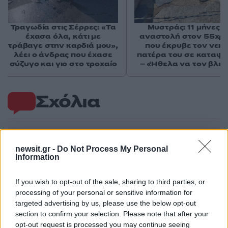
Τραγωδία στις Σέρρες: «Τα
Μυστράς: 11 μήνες μ
έχασα όλα, κάτι με
αναστολή στον 55χρ
τράβαγε στην καρδιά μου»,
που έκρυβε τον νεκ
λέει ο άνδρας που έχασε
πατέρα του σε καταψ
σύζυγο και γιο στο τροχαίο
– «Ήθελα να τον βλέ
Σχόλια
newsit.gr -
Do Not Process My Personal
Σχολίασε εδώ
Information
If you wish to opt-out of the sale, sharing to third parties, or
50 /50
processing of your personal or sensitive information for
targeted advertising by us, please use the below opt-out
section to confirm your selection. Please note that after your
opt-out request is processed you may continue seeing