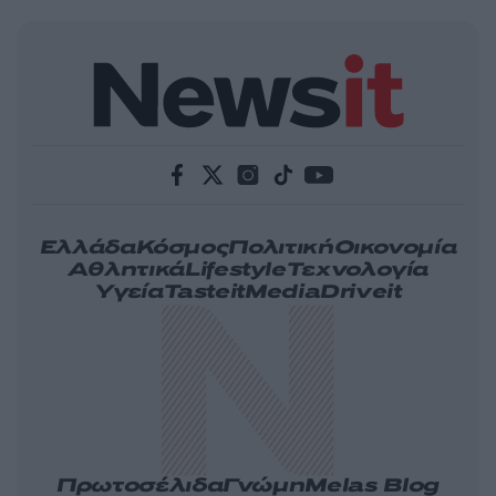
Ελλάδα
Κόσμος
Πολιτική
Οικονομία
Αθλητικά
Lifestyle
Τεχνολογία
Υγεία
Tasteit
Media
Driveit
Πρωτοσέλιδα
Γνώμη
Melas Blog