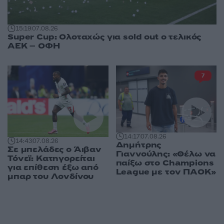
15:19
07.08.26
Super Cup: Ολοταχώς για sold out ο τελικός
ΑΕΚ – ΟΦΗ
7
14:17
07.08.26
14:43
07.08.26
Δημήτρης
Σε μπελάδες ο Άιβαν
Γιαννούλης: «Θέλω να
Τόνεϊ: Κατηγορείται
παίξω στο Champions
για επίθεση έξω από
League με τον ΠΑΟΚ»
μπαρ του Λονδίνου