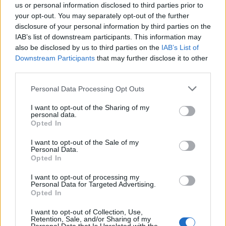
us or personal information disclosed to third parties prior to
Απίστευτο κι όμως αληθινό -
83
Aναστέλλονται τα τακτικά ραντεβού του
your opt-out. You may separately opt-out of the further
αγγειοχειρουργού του νοσοκομείου
disclosure of your personal information by third parties on the
Χανίων επειδή κλάπηκε το μηχανάκι του
IAB’s list of downstream participants. This information may
γιατρού
also be disclosed by us to third parties on the
IAB’s List of
Σούπερ μάρκετ: Νέες μειώσεις τιμών –
Downstream Participants
that may further disclose it to other
72
916 προϊόντα στην εθνική πρωτοβουλία,
third parties.
ανάμεσά τους 130 σχολικά
Please note that this website/app uses one or more Google
Personal Data Processing Opt Outs
ΕΛΑΣ: Ο Αλέξης Δέδες ο πρώτος
70
services and may gather and store information including but
υποψήφιος βουλευτής του κόμματος –
not limited to your visit or usage behaviour. You may click to
I want to opt-out of the Sharing of my
Από τα διοικητικά της ΑΕΚ στην πολιτική
personal data.
σκηνή
grant or deny consent to Google and its third-party tags to
Opted In
use your data for below specified purposes in below Google
Στην Κρήτη ο Κυριάκος Μητσοτάκης,
58
consent section.
συνεχίζει τις ολιγοήμερες διακοπές του –
I want to opt-out of the Sale of my
Personal Data.
Πού βρέθηκε το Σάββατο
Opted In
I want to opt-out of processing my
Personal Data for Targeted Advertising.
Opted In
Αθλητικά:
I want to opt-out of Collection, Use,
Retention, Sale, and/or Sharing of my