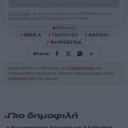
Υποβολή σχολίου
Όροι Χρήσης
. Το site προστατεύεται από reCAPTCHA, ισχύουν
Πολιτική Απορρήτου
&
Όροι Χρήσης
της Google.
Αθλητικά
SERIE A
ΓΚΑΤΟΥΖΟ
ΝΑΠΟΛΙ
ΦΙΟΡΕΝΤΙΝΑ
Share:
Ακολουθήστε το Νewsit.gr στο
Google News
και
ενημερωθείτε πρώτοι για όλη την ειδησεογραφία και τα
τελευταία νέα
της ημέρας
Πιο δημοφιλή
Κωνσταντίνος Αργυρός και Αλεξάνδρα