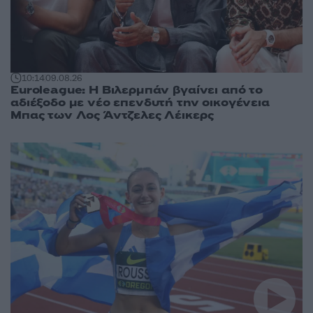
10:14
09.08.26
Euroleague: Η Βιλερμπάν βγαίνει από το
αδιέξοδο με νέο επενδυτή την οικογένεια
Μπας των Λος Άντζελες Λέικερς