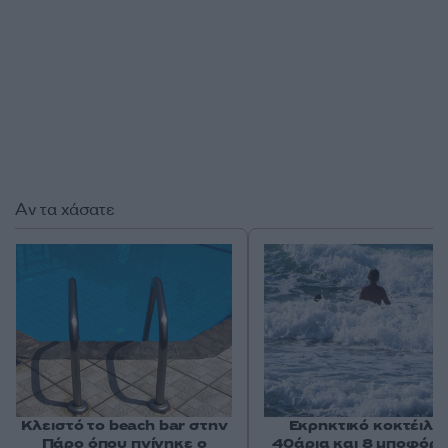
Αν τα χάσατε
Κλειστό το beach bar στην
Εκρηκτικό κοκτέιλ μ
Πάρο όπου πνίγηκε ο
40άρια και 8 μποφόρ -