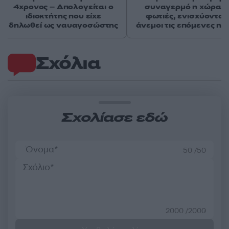
4χρονος – Απολογείται ο
συναγερμό η χώρα γ
ιδιοκτήτης που είχε
φωτιές, ενισχύονται 
δηλωθεί ως ναυαγοσώστης
άνεμοι τις επόμενες ημ
Σχόλια
Σχολίασε εδώ
50 /50
2000 /2000