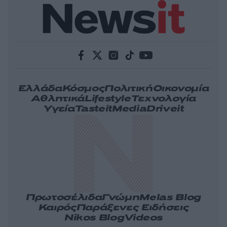
Ελλάδα
Κόσμος
Πολιτική
Οικονομία
Αθλητικά
Lifestyle
Τεχνολογία
Υγεία
Tasteit
Media
Driveit
Πρωτοσέλιδα
Γνώμη
Melas Blog
Καιρός
Παράξενες Ειδήσεις
Nikos Blog
Videos