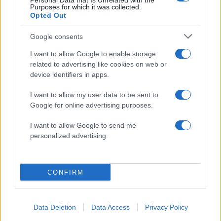
Περισσότερα άρθρα
Personal Data that Is Unrelated with the
Purposes for which it was collected.
Opted Out
Google consents
I want to allow Google to enable storage
related to advertising like cookies on web or
device identifiers in apps.
I want to allow my user data to be sent to
Google for online advertising purposes.
I want to allow Google to send me
personalized advertising.
10:42
09.08.26
Ο Ροντρίγκο Ντε Πολ σκόραρε για την Ίντερ
CONFIRM
Μαϊάμι και αφιέρωσε το γκολ στον πατέρα του
Λιονέλ Μέσι
Data Deletion
Data Access
Privacy Policy