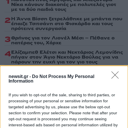
1
Νίκα κάνουν διακοπές με πολυτελές γιοτ
με τα δύο παιδιά τους
2
Η Άννα Βίσση ξετρελάθηκε με μπάντα που
έπαιζε Τσιτσάνη στο Φισκάρδο και τους
πρότεινε συνεργασία
3
Θρήνος για τον Λιονέλ Μέσι – Πέθανε ο
πατέρας του, Χόρχε
4
Ελίζαμπεθ Ελέτσι και Νεκτάριος Λεμονίδης
πήγαν στον Άγιο Νεκτάριο Βούλας για να
πάρουν την ευχή για τον γιο τους
5
Τζο Μπάιντεν: «Ο καρκίνος έχει εξαπλωθεί,
είναι πολύ επώδυνο», λέει ο γιος του
newsit.gr -
Do Not Process My Personal
Information
Πιο σχολιασμένα
If you wish to opt-out of the sale, sharing to third parties, or
processing of your personal or sensitive information for
targeted advertising by us, please use the below opt-out
Βγήκαν ξανά τα μαχαίρια στην Ελπίδα
96
για τη Δημοκρατία: «Καρυστιανού,
section to confirm your selection. Please note that after your
Γρατσία και Γαλανός μετέτρεψαν το
opt-out request is processed you may continue seeing
κίνημα σε φοβικό αρχηγικό κόμμα»
interest-based ads based on personal information utilized by