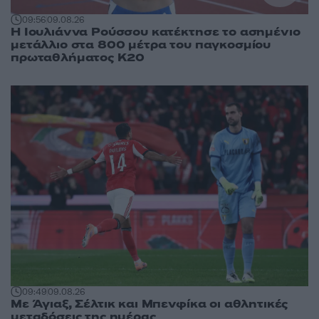
09:56
09.08.26
Η Ιουλιάννα Ρούσσου κατέκτησε το ασημένιο
μετάλλιο στα 800 μέτρα του παγκοσμίου
πρωταθλήματος Κ20
09:49
09.08.26
Με Άγιαξ, Σέλτικ και Μπενφίκα οι αθλητικές
μεταδόσεις της ημέρας