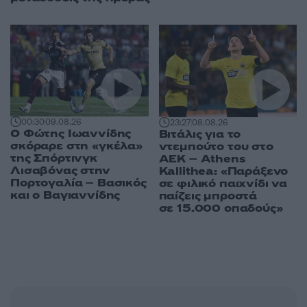
00:30
09.08.26
23:27
08.08.26
Ο Φώτης Ιωαννίδης
Βιτάλις για το
σκόραρε στη «γκέλα»
ντεμπούτο του στο
της Σπόρτινγκ
ΑΕΚ – Athens
Λισαβόνας στην
Kallithea: «Παράξενο
Πορτογαλία – Βασικός
σε φιλικό παιχνίδι να
και ο Βαγιαννίδης
παίζεις μπροστά
σε 15.000 οπαδούς»