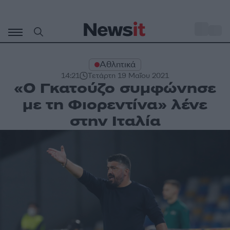
Μετάβαση
σε
o
30
περιεχόμενο
Αθλητικά
14:21
Τετάρτη 19 Μαΐου 2021
«Ο Γκατούζο συμφώνησε
με τη Φιορεντίνα» λένε
στην Ιταλία