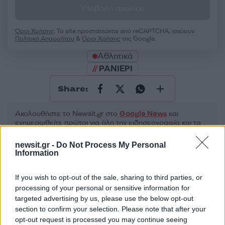
Υποβολή σχολίου
Όροι Χρήσης
. Το site προστατεύεται από reCAPTCHA, ισχύουν
Πολιτική Απορρήτου
&
Όροι Χρήσης
της Google.
Αθλητικά
ΡΑΝΙΕΡΙ
Share:
Ακολουθήστε το Νewsit.gr στο
Google News
και
ενημερωθείτε πρώτοι για όλη την ειδησεογραφία και τα
τελευταία νέα
της ημέρας
newsit.gr -
Do Not Process My Personal
Information
If you wish to opt-out of the sale, sharing to third parties, or
processing of your personal or sensitive information for
Πιο δημοφιλή
targeted advertising by us, please use the below opt-out
section to confirm your selection. Please note that after your
1
Κωνσταντίνος Αργυρός και Αλεξάνδρα
opt-out request is processed you may continue seeing