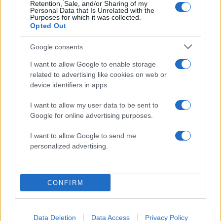
Απίστευτο κι όμως αληθινό -
83
Retention, Sale, and/or Sharing of my
Aναστέλλονται τα τακτικά ραντεβού του
Personal Data that Is Unrelated with the
αγγειοχειρουργού του νοσοκομείου
Purposes for which it was collected.
Χανίων επειδή κλάπηκε το μηχανάκι του
Opted Out
γιατρού
Google consents
Σούπερ μάρκετ: Νέες μειώσεις τιμών –
72
916 προϊόντα στην εθνική πρωτοβουλία,
I want to allow Google to enable storage
ανάμεσά τους 130 σχολικά
related to advertising like cookies on web or
ΕΛΑΣ: Ο Αλέξης Δέδες ο πρώτος
device identifiers in apps.
70
υποψήφιος βουλευτής του κόμματος –
Από τα διοικητικά της ΑΕΚ στην πολιτική
I want to allow my user data to be sent to
σκηνή
Google for online advertising purposes.
Στην Κρήτη ο Κυριάκος Μητσοτάκης,
56
συνεχίζει τις ολιγοήμερες διακοπές του –
I want to allow Google to send me
Πού βρέθηκε το Σάββατο
personalized advertising.
CONFIRM
Αθλητικά:
Περισσότερα άρθρα
Data Deletion
Data Access
Privacy Policy