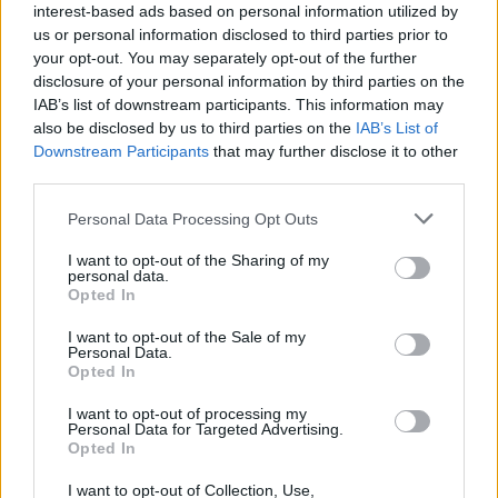
Νίκα κάνουν διακοπές με πολυτελές γιοτ
interest-based ads based on personal information utilized by
με τα δύο παιδιά τους
us or personal information disclosed to third parties prior to
2
Η Άννα Βίσση ξετρελάθηκε με μπάντα που
your opt-out. You may separately opt-out of the further
έπαιζε Τσιτσάνη στο Φισκάρδο και τους
disclosure of your personal information by third parties on the
πρότεινε συνεργασία
IAB’s list of downstream participants. This information may
also be disclosed by us to third parties on the
IAB’s List of
3
Θρήνος για τον Λιονέλ Μέσι – Πέθανε ο
πατέρας του, Χόρχε
Downstream Participants
that may further disclose it to other
third parties.
4
Ελίζαμπεθ Ελέτσι και Νεκτάριος Λεμονίδης
πήγαν στον Άγιο Νεκτάριο Βούλας για να
Please note that this website/app uses one or more Google
Personal Data Processing Opt Outs
πάρουν την ευχή για τον γιο τους
services and may gather and store information including but
5
not limited to your visit or usage behaviour. You may click to
I want to opt-out of the Sharing of my
Τζο Μπάιντεν: «Ο καρκίνος έχει εξαπλωθεί,
personal data.
είναι πολύ επώδυνο», λέει ο γιος του
grant or deny consent to Google and its third-party tags to
Opted In
use your data for below specified purposes in below Google
consent section.
I want to opt-out of the Sale of my
Personal Data.
Πιο σχολιασμένα
Opted In
Βγήκαν ξανά τα μαχαίρια στην Ελπίδα
96
I want to opt-out of processing my
για τη Δημοκρατία: «Καρυστιανού,
Personal Data for Targeted Advertising.
Γρατσία και Γαλανός μετέτρεψαν το
Opted In
κίνημα σε φοβικό αρχηγικό κόμμα»
I want to opt-out of Collection, Use,