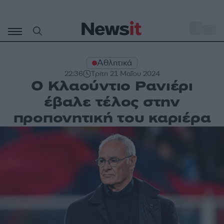
Μετάβαση
σε
o
30
περιεχόμενο
Αθλητικά
22:36
Τρίτη 21 Μαΐου 2024
Ο Κλαούντιο Ρανιέρι
έβαλε τέλος στην
προπονητική του καριέρα