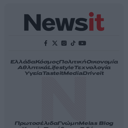
Ελλάδα
Κόσμος
Πολιτική
Οικονομία
Αθλητικά
Lifestyle
Τεχνολογία
Υγεία
Tasteit
Media
Driveit
Πρωτοσέλιδα
Γνώμη
Melas Blog