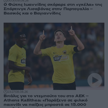
00:30
09.08.26
Ο Φώτης Ιωαννίδης σκόραρε στη «γκέλα» της
Σπόρτινγκ Λισαβόνας στην Πορτογαλία –
Βασικός και ο Βαγιαννίδης
23:27
08.08.26
Βιτάλις για το ντεμπούτο του στο ΑΕΚ –
Athens Kallithea: «Παράξενο σε φιλικό
παιχνίδι να παίζεις μπροστά σε 15.000