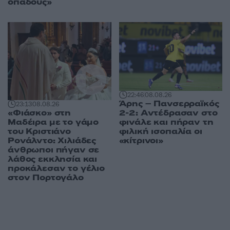
οπαδούς»
22:46
08.08.26
Άρης – Πανσερραϊκός
23:13
08.08.26
«Φιάσκο» στη
2-2: Αντέδρασαν στο
Μαδέιρα με το γάμο
φινάλε και πήραν τη
του Κριστιάνο
φιλική ισοπαλία οι
Ρονάλντο: Χιλιάδες
«κίτρινοι»
άνθρωποι πήγαν σε
λάθος εκκλησία και
προκάλεσαν το γέλιο
στον Πορτογάλο