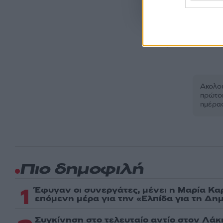
Όροι Χρήσης
. Το site π
Google.
ΒΡΑΖΙΛΙΑ
Ακολου
πρώτοι
ημέρα
Πιο δημοφιλή
1
Έφυγαν οι συνεργάτες, μένει η Μαρία Κα
επόμενη μέρα για την «Ελπίδα για τη Δη
Συγκίνηση στο τελευταίο αντίο στον Λάκ