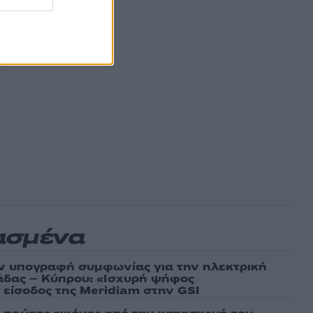
ασμένα
ν υπογραφή συμφωνίας για την ηλεκτρική
άδας – Κύπρου: «Ισχυρή ψήφος
 είσοδος της Meridiam στην GSI