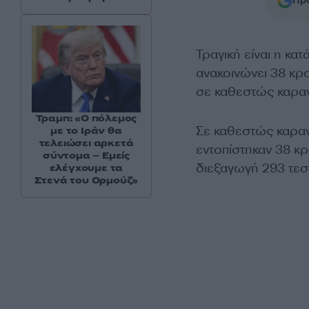
Προ
Τραγική είναι η κα
ανακοινώνει 38 κρ
σε καθεστώς καραν
Τραμπ: «Ο πόλεμος
Σε καθεστώς καραν
με το Ιράν θα
τελειώσει αρκετά
εντοπίστηκαν 38 
σύντομα – Εμείς
διεξαγωγή 293 τεσ
ελέγχουμε τα
Στενά του Ορμούζ»