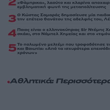
2
«Φάμπρικα», λαούτο και κλαρίνα αποχαι
εμβληματική φωνή της μεταπολίτευσης
3
Ο Κώστας Σαμαράς δημοσίευσε μία παιδι
την επέτειο θανάτου της αδελφής του, Λ
4
Ποιος είναι ο ελληνοκύπριος Sir Ντέμης 
σκάκι, στο Νόμπελ Χημείας και στο «τιμόν
5
Το πολωμένο μελτέμι που τροφοδότησε τι
και Βοιωτία: «Από τα ισχυρότερα επεισόδ
χρόνων»
Αθλητικά: Περισσότερ