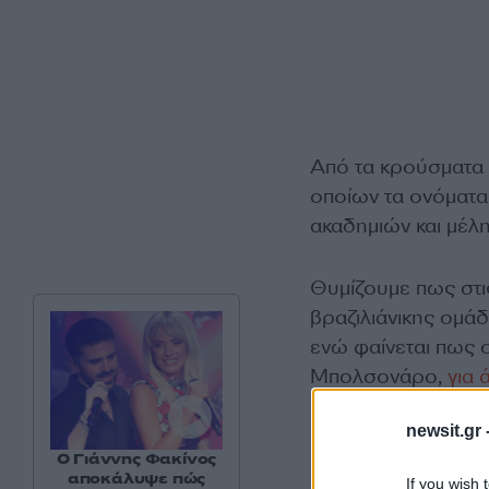
Από τα κρούσματα 
οποίων τα ονόματα
ακαδημιών και μέλη
Θυμίζουμε πως στις
βραζιλιάνικης ομά
ενώ φαίνεται πως ο
Μπολσονάρο,
για 
εξαγγελίες.
newsit.gr 
Ο Γιάννης Φακίνος
αποκάλυψε πώς
If you wish 