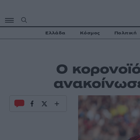
Μετάβαση
σε
περιεχόμενο
Ελλάδα
Κόσμος
Πολιτική
Ο κορονοϊ
ανακοίνωσε