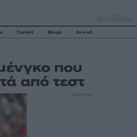
o
Αθήνα
27
C
a
Tasteit
Blogs
Driveit
μένγκο που
τά από τεστ
ΔΙΑΦΗΜΙΣΗ