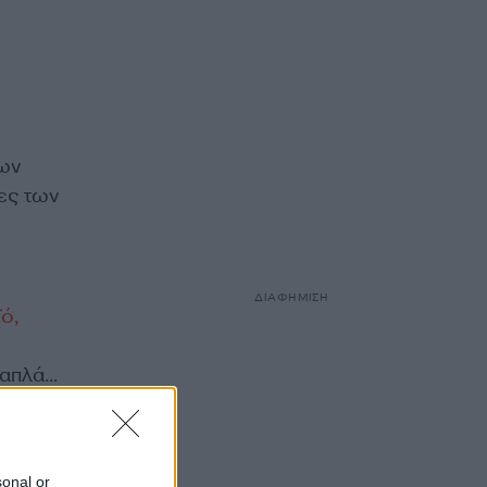
των
ες των
ΔΙΑΦΗΜΙΣΗ
ό,
 απλά…
sonal or