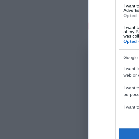
I want 
Advertis
Opted 
Σχόλι
I want t
of my P
was col
Opted 
Google 
I want t
web or d
I want t
purpose
I want 