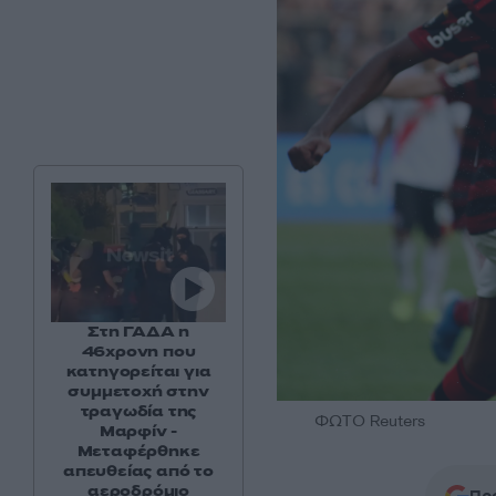
Στη ΓΑΔΑ η
46χρονη που
κατηγορείται για
συμμετοχή στην
τραγωδία της
ΦΩΤΟ Reuters
Μαρφίν -
Μεταφέρθηκε
απευθείας από το
αεροδρόμιο