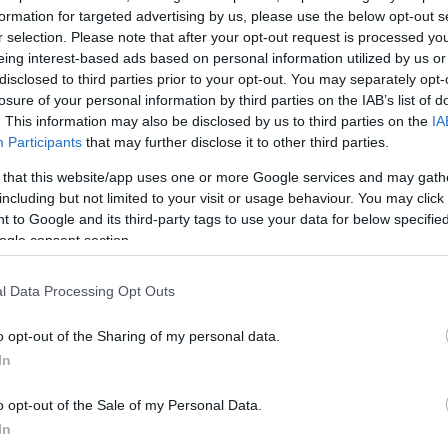
formation for targeted advertising by us, please use the below opt-out s
r selection. Please note that after your opt-out request is processed y
estes no futebol
https://t.co/mS8gXUw0LJ
eing interest-based ads based on personal information utilized by us or
disclosed to third parties prior to your opt-out. You may separately opt-
(de 🏠) (@Flamengo)
May 7, 2020
losure of your personal information by third parties on the IAB’s list of
. This information may also be disclosed by us to third parties on the
IA
Participants
that may further disclose it to other third parties.
ΔΙΑΦΗΜΙΣΗ
 that this website/app uses one or more Google services and may gath
including but not limited to your visit or usage behaviour. You may click 
 to Google and its third-party tags to use your data for below specifi
ogle consent section.
l Data Processing Opt Outs
o opt-out of the Sharing of my personal data.
In
o opt-out of the Sale of my Personal Data.
In