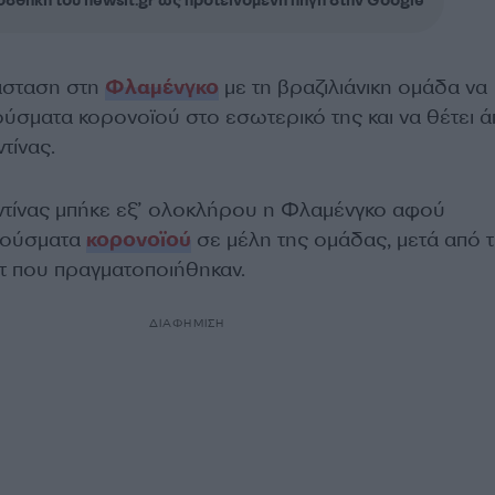
σθήκη του newsit.gr ως προτεινόμενη πηγή στην Google
τάσταση στη
Φλαμένγκο
με τη βραζιλιάνικη ομάδα να
ούσματα κορονοϊού στο εσωτερικό της και να θέτει ά
τίνας.
τίνας μπήκε εξ’ ολοκλήρου η Φλαμένγκο αφού
κρούσματα
κορονοϊού
σε μέλη της ομάδας, μετά από 
τ που πραγματοποιήθηκαν.
ΔΙΑΦΗΜΙΣΗ