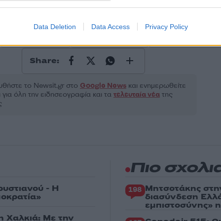
ροστατεύεται από reCAPTCHA, ισχύουν
Πολιτική Απορρήτου
&
Όροι Χρήσης
της
Data Deletion
Data Access
Privacy Policy
Αθλητικά
ΚΟΡΟΝΟΪΟΣ
ΠΟΔΟΣΦΑΙΡΟ
ΦΛΑΜΕΝΓΚΟ
Share:
θήστε το Νewsit.gr στο
Google News
και ενημερωθείτε
 για όλη την ειδησεογραφία και τα
τελευταία νέα
της
ς
Πιο σχολι
ρυστιανού - Η
Μητσοτάκης στη
198
μοκρατία»
διασύνδεση Ελλ
εμπιστοσύνης» η
η Χαλκιά: Με την