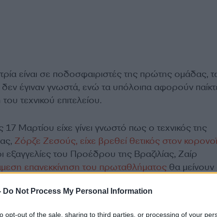
τρία είναι σε ποδοσφαιριστές της πρώτης ομάδας, 
 δεν έγιναν γνωστά, ενώ τα υπόλοιπα αφορούν παίκτ
 του τεχνικού επιτελείου.
 17 Μαρτίου είχε γίνει γνωστό πως ο τεχνικός της
δας,
Ζόρζε Ζεσούς, είχε βρεθεί θετικός στον κορονοϊ
ι εξαγγελίες του Προέδρου της Βραζιλίας, Ζαίρ
άμεση επανεκκίνηση του πρωταθλήματος
θα μείνουν
-
Do Not Process My Personal Information
to opt-out of the sale, sharing to third parties, or processing of your per