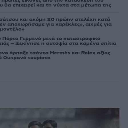
ι πρώτες εικόνες από την κατασκευή του
 θα επιχειρεί και τη νύχτα στα μέτωπα της
σάτσου και ακόμη 20 πρώην στελέχη κατά
εν αποχωρήσαμε για καρέκλες», αιχμές για
 μοντέλο»
ο Πόρτο Γερμενό μετά το καταστροφικό
ιάς – Ξεκίνησε η αυτοψία στα καμένα σπίτια
νο άρπαξε τσάντα Hermès και Rolex αξίας
ό Ουκρανό τουρίστα