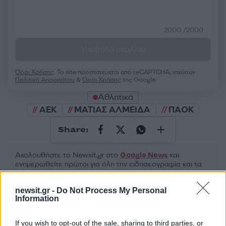
2000 /2000
Υποβολή σχολίου
Όροι Χρήσης
. Το site προστατεύεται από reCAPTCHA, ισχύουν
Πολιτική Απορρήτου
&
Όροι Χρήσης
της Google.
Αθλητικά
ΑΕΚ
ΜΑΤΙΑΣ ΑΛΜΕΙΔΑ
ΠΑΟΚ
Share:
Ακολουθήστε το Νewsit.gr στο
Google News
και
ενημερωθείτε πρώτοι για όλη την ειδησεογραφία και τα
τελευταία νέα
της ημέρας
newsit.gr -
Do Not Process My Personal
Information
If you wish to opt-out of the sale, sharing to third parties, or