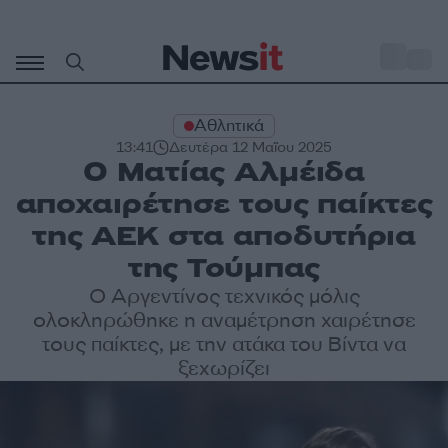
Μετάβαση
σε
o
31
περιεχόμενο
Αθλητικά
13:41
Δευτέρα 12 Μαΐου 2025
Ο Ματίας Αλμέιδα
αποχαιρέτησε τους παίκτες
της ΑΕΚ στα αποδυτήρια
της Τούμπας
Ο Αργεντίνος τεχνικός μόλις
ολοκληρώθηκε η αναμέτρηση χαιρέτησε
τους παίκτες, με την ατάκα του Βίντα να
ξεχωρίζει