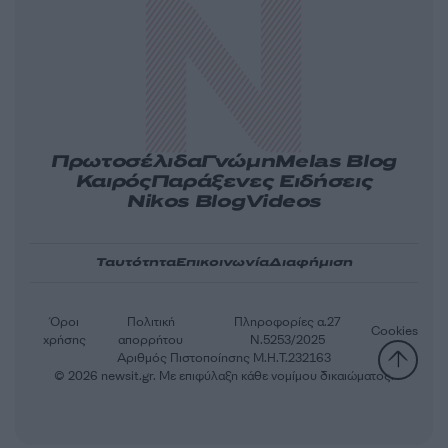
Πρωτοσέλιδα
Γνώμη
Melas Blog
Καιρός
Παράξενες Ειδήσεις
Nikos Blog
Videos
Ταυτότητα
Επικοινωνία
Διαφήμιση
Όροι
Πολιτική
Πληροφορίες α.27
Cookies
χρήσης
απορρήτου
Ν.5253/2025
Αριθμός Πιστοποίησης Μ.Η.Τ.232163
© 2026 newsit.gr. Με επιφύλαξη κάθε νομίμου δικαιώματος.