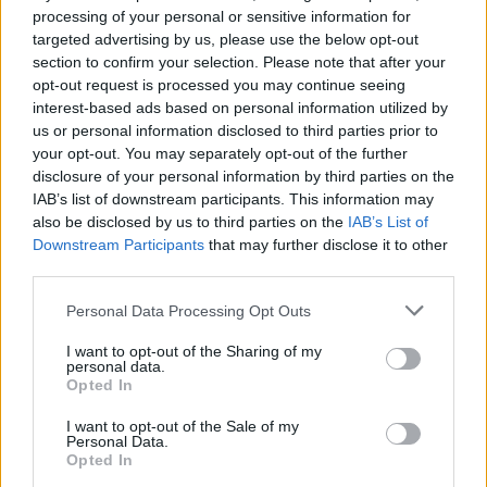
processing of your personal or sensitive information for
Πιο δημοφιλή
targeted advertising by us, please use the below opt-out
section to confirm your selection. Please note that after your
1
Η Άννα Βίσση ξετρελάθηκε με μπάντα που
opt-out request is processed you may continue seeing
έπαιζε Τσιτσάνη στο Φισκάρδο και τους
πρότεινε συνεργασία
interest-based ads based on personal information utilized by
us or personal information disclosed to third parties prior to
2
Μαριζέτα Αντωνοπούλου στο newsit.gr: Οι
your opt-out. You may separately opt-out of the further
“σωτήρες” ανήκουν στο χρονοντούλαπο
disclosure of your personal information by third parties on the
της ιστορίας
IAB’s list of downstream participants. This information may
3
«Ψήνονται» στα 40άρια δυτική και βόρεια
also be disclosed by us to third parties on the
IAB’s List of
Ελλάδα – Ενισχυμένα μελτέμια έως 8
Downstream Participants
that may further disclose it to other
μποφόρ στο Αιγαίο μέχρι
third parties.
Δεκαπενταύγουστο
4
Please note that this website/app uses one or more Google
Ίση με 6 βόμβες Χιροσίμα η ενέργεια που
Personal Data Processing Opt Outs
απελευθερώθηκε από τη mega fire σε
services and may gather and store information including but
Αττική και Βοιωτία - Πώς κάηκε μέσα σε 2
not limited to your visit or usage behaviour. You may click to
I want to opt-out of the Sharing of my
βράδια το 55% της έκτασης
personal data.
grant or deny consent to Google and its third-party tags to
Opted In
5
use your data for below specified purposes in below Google
Η FIFA απάντησε στις καταγγελίες για την
ερωμένη του Ινφαντίνο: «Κατηγορηματικά
consent section.
I want to opt-out of the Sale of my
αναληθείς και δυσφημιστικοί οι ισχυρισμοί»
Personal Data.
Opted In