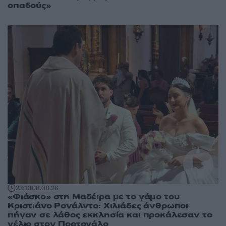
οπαδούς»
23:13
08.08.26
«Φιάσκο» στη Μαδέιρα με το γάμο του
Κριστιάνο Ρονάλντο: Χιλιάδες άνθρωποι
πήγαν σε λάθος εκκλησία και προκάλεσαν το
γέλιο στον Πορτογάλο