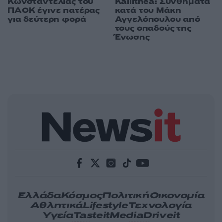
Κωνσταντέλιας του
Kallithea: Συνθήματα
ΠΑΟΚ έγινε πατέρας
κατά του Μάκη
για δεύτερη φορά
Αγγελόπουλου από
τους οπαδούς της
Ένωσης
Ελλάδα
Κόσμος
Πολιτική
Οικονομία
Αθλητικά
Lifestyle
Τεχνολογία
Υγεία
Tasteit
Media
Driveit