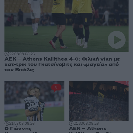
22:08
08.08.26
ΑΕΚ – Athens Kallithea 4-0: Φιλική νίκη με
χατ-τρικ του Γκατσίνοβιτς και «μαγεία» από
τον Βιτάλις
5
21:58
08.08.26
21:33
08.08.26
Ο Γιάννης
ΑΕΚ – Athens