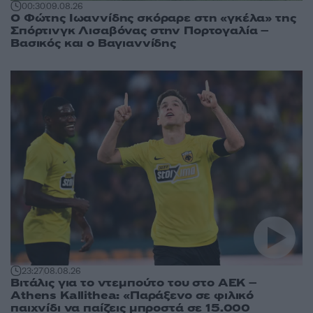
00:30
09.08.26
Ο Φώτης Ιωαννίδης σκόραρε στη «γκέλα» της
Σπόρτινγκ Λισαβόνας στην Πορτογαλία –
Βασικός και ο Βαγιαννίδης
23:27
08.08.26
Βιτάλις για το ντεμπούτο του στο ΑΕΚ –
Athens Kallithea: «Παράξενο σε φιλικό
παιχνίδι να παίζεις μπροστά σε 15.000