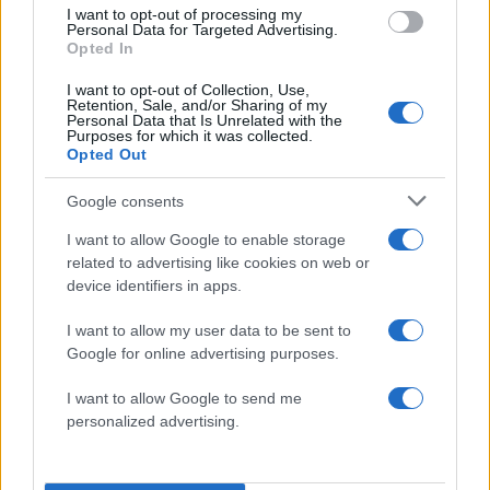
I want to opt-out of processing my
Πιο σχολιασμένα
Personal Data for Targeted Advertising.
Opted In
Marfin: Η 46χρονη πήρε προθεσμία για
104
να απολογηθεί την Τρίτη – «Είναι αθώα,
I want to opt-out of Collection, Use,
Retention, Sale, and/or Sharing of my
συμμετείχε στη διαδήλωση όπως και
Personal Data that Is Unrelated with the
100.000 άτομα»
Purposes for which it was collected.
Opted Out
Βγήκαν ξανά τα μαχαίρια στην Ελπίδα
96
για τη Δημοκρατία: «Καρυστιανού,
Γρατσία και Γαλανός μετέτρεψαν το
Google consents
κίνημα σε φοβικό αρχηγικό κόμμα»
I want to allow Google to enable storage
Μεταφορές χρημάτων: Πότε μπορεί να
82
related to advertising like cookies on web or
θεωρηθούν δωρεές και να επιβληθεί
device identifiers in apps.
φόρος – Τι ισχυεί για τις γονικές παροχές
Απίστευτο κι όμως αληθινό -
I want to allow my user data to be sent to
80
Aναστέλλονται τα τακτικά ραντεβού του
Google for online advertising purposes.
αγγειοχειρουργού του νοσοκομείου
Χανίων επειδή κλάπηκε το μηχανάκι του
I want to allow Google to send me
γιατρού
personalized advertising.
Σούπερ μάρκετ: Νέες μειώσεις τιμών –
69
916 προϊόντα στην εθνική πρωτοβουλία,
ανάμεσά τους 130 σχολικά