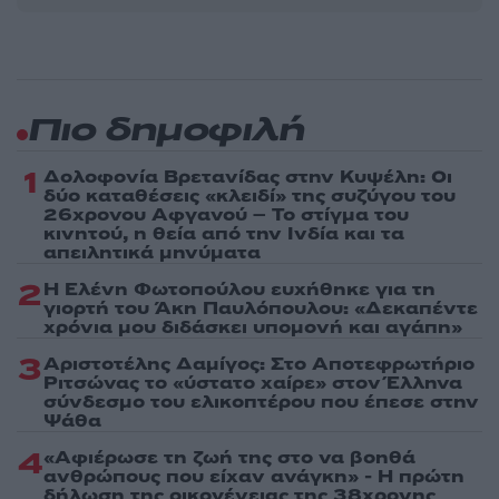
Πιο δημοφιλή
1
Δολοφονία Βρετανίδας στην Κυψέλη: Οι
δύο καταθέσεις «κλειδί» της συζύγου του
26χρονου Αφγανού – Το στίγμα του
κινητού, η θεία από την Ινδία και τα
απειλητικά μηνύματα
2
Η Ελένη Φωτοπούλου ευχήθηκε για τη
γιορτή του Άκη Παυλόπουλου: «Δεκαπέντε
χρόνια μου διδάσκει υπομονή και αγάπη»
3
Αριστοτέλης Δαμίγος: Στο Αποτεφρωτήριο
Ριτσώνας το «ύστατο χαίρε» στον Έλληνα
σύνδεσμο του ελικοπτέρου που έπεσε στην
Ψάθα
4
«Αφιέρωσε τη ζωή της στο να βοηθά
ανθρώπους που είχαν ανάγκη» - Η πρώτη
δήλωση της οικογένειας της 38χρονης