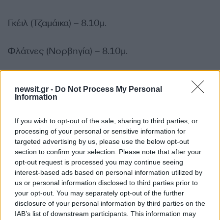
Γκέιλ (Τζαμάικα) – 8.10μ.
Φλάτνες (Νορβηγία) – 8.10μ.
Μπατζ (Γερμανία) – 7.94μ.
newsit.gr -
Do Not Process My Personal
Information
Σάμπσον (Βέλγιο) – 7.93μ.
If you wish to opt-out of the sale, sharing to third parties, or
processing of your personal or sensitive information for
Κόγκαλι (Βρετανία) – 7.77μ.
targeted advertising by us, please use the below opt-out
section to confirm your selection. Please note that after your
Σταματονικολός (Ελλάδα) – 7.75μ.
opt-out request is processed you may continue seeing
interest-based ads based on personal information utilized by
us or personal information disclosed to third parties prior to
Βλάχοβιτς (Σερβία) – 7.72μ.
your opt-out. You may separately opt-out of the further
disclosure of your personal information by third parties on the
IAB’s list of downstream participants. This information may
Πούλι (Φινλανδία) – 7.61μ.