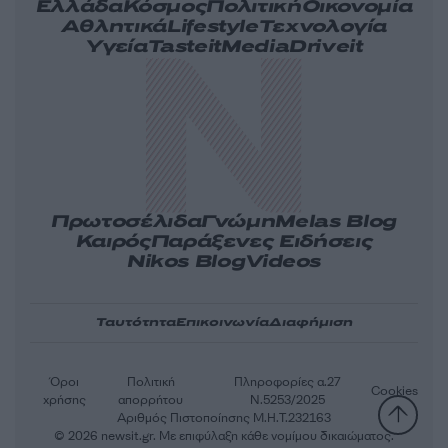
Ελλάδα
Κόσμος
Πολιτική
Οικονομία
Αθλητικά
Lifestyle
Τεχνολογία
Υγεία
Tasteit
Media
Driveit
Πρωτοσέλιδα
Γνώμη
Melas Blog
Καιρός
Παράξενες Ειδήσεις
Nikos Blog
Videos
Ταυτότητα
Επικοινωνία
Διαφήμιση
Όροι
Πολιτική
Πληροφορίες α.27
Cookies
χρήσης
απορρήτου
Ν.5253/2025
Αριθμός Πιστοποίησης Μ.Η.Τ.232163
© 2026 newsit.gr. Με επιφύλαξη κάθε νομίμου δικαιώματος.