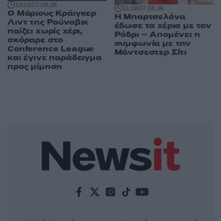
12:19
07.08.26
11:39
07.08.26
Ο Μάριους Κράιγκερ
Η Μπαρτσελόνα
Λιντ της Ρούναβικ
έδωσε τα χέρια με τον
παίζει χωρίς χέρι,
Ρόδρι – Απομένει η
σκόραρε στο
συμφωνία με την
Conference League
Μάντσεστερ Σίτι
και έγινε παράδειγμα
προς μίμηση