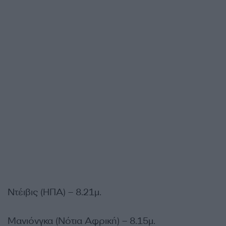
Ντέιβις (ΗΠΑ) – 8.21μ.
Μανιόνγκα (Νότια Αφρική) – 8.15μ.