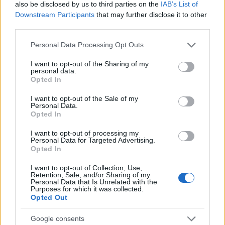
also be disclosed by us to third parties on the
IAB’s List of
Downstream Participants
that may further disclose it to other
third parties.
Κοέτζι (Ναμίμπια) – 7.40μ.
Please note that this website/app uses one or more Google
Personal Data Processing Opt Outs
ΔΙΑΦΗΜΙΣΗ
services and may gather and store information including but
not limited to your visit or usage behaviour. You may click to
I want to opt-out of the Sharing of my
personal data.
grant or deny consent to Google and its third-party tags to
Opted In
use your data for below specified purposes in below Google
consent section.
I want to opt-out of the Sale of my
Personal Data.
Opted In
I want to opt-out of processing my
Personal Data for Targeted Advertising.
Opted In
I want to opt-out of Collection, Use,
Retention, Sale, and/or Sharing of my
Personal Data that Is Unrelated with the
Purposes for which it was collected.
Opted Out
Αν τα χάσατε
Google consents