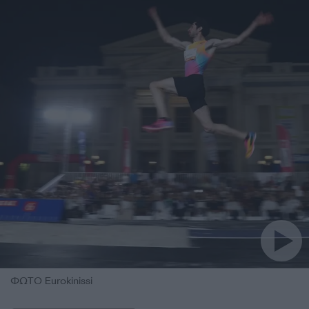
ΦΩΤΟ Eurokinissi