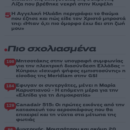
Λίζα που βρέθηκε νεκρή στην Κυψέλη
5
Η Αγγελική Ηλιάδη περιγράφει το θαύμα
που έζησε και πώς είδε τον Χριστό μπροστά
της: «Ήταν ό,τι πιο όμορφο έχω δει στη ζωή
μου»
Πιο σχολιασμένα
Μητσοτάκης στην υπογραφή συμφωνίας
198
για την ηλεκτρική διασύνδεση Ελλάδας –
Κύπρου: «Ισχυρή ψήφος εμπιστοσύνης» η
είσοδος της Meridiam στην GSI
Έφυγαν οι συνεργάτες, μένει η Μαρία
184
Καρυστιανού - Η επόμενη μέρα για την
«Ελπίδα για τη Δημοκρατία»
Canadair 515: Οι πρώτες εικόνες από την
129
κατασκευή του αεροσκάφους που θα
επιχειρεί και τη νύχτα στα μέτωπα της
φωτιάς
Αυγερινός, Μουτσάτσου και ακόμη 20
86