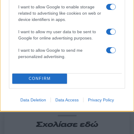
Ανανεώθηκε πριν
42 λεπτά
I want to allow Google to enable storage
related to advertising like cookies on web or
device identifiers in apps.
I want to allow my user data to be sent to
Google for online advertising purposes.
Τροχαίο στις Σέρρες:
Μυστράς: 11 μήνες μ
I want to allow Google to send me
«Ξαφνικά μου ήρθε το
αναστολή στον 55χρ
personalized advertising.
αυτοκίνητο, προσπάθησα
που έκρυβε τον νεκ
να φύγω αριστερά» λέει ο
πατέρα του σε καταψ
οδηγός του φορτηγού
– «Ήθελα να τον βλέ
CONFIRM
Σχόλια
Data Deletion
Data Access
Privacy Policy
Σχολίασε εδώ