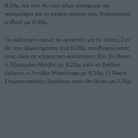
8.19μ. και στο 4ο του άλμα κατάφερε να
καταρρίψει και το ρεκόρ αγώνα που διατηρούσε
ο ίδιος με 8.36μ.
Το καλύτερο όμως το κράτησε για το τέλος. Στο
6ο του άλμα έφτασε στα 8.39μ, αποδεικνύοντας
πως είναι σε εξαιρετική κατάσταση. Στη 2η θέση
ο Τζερεμάια Ντέιβις με 8.21μ, ενώ το βάθρο
έκλεισε ο Λούβο Μανιόνγκα με 8.15μ. Ο Νίκος
Σταματονικολός βρέθηκε στην 9η θέση με 7.75μ.