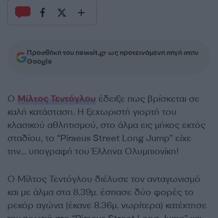
Προσθήκη του newsit.gr ως προτεινόμενη πηγή στην
Google
Ο
Μίλτος Τεντόγλου
έδειξε πως βρίσκεται σε
καλή κατάσταση. H ξεχωριστή γιορτή του
κλασικού αθλητισμού, στο άλμα εις μήκος εκτός
σταδίου, το “Piraeus Street Long Jump” είχε
την… υπογραφή του Έλληνα Ολυμπιονίκη!
Ο Μίλτος Τεντόγλου διέλυσε τον ανταγωνισμό
και με άλμα στα 8.39μ. έσπασε δύο φορές το
ρεκόρ αγώνα (έκανε 8.36μ. νωρίτερα) κατέκτησε