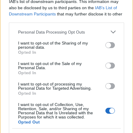
IAB’s list of downstream participants. This information may
also be disclosed by us to third parties on the
IAB’s List of
Downstream Participants
that may further disclose it to other
third parties.
Πιο δημοφιλή
Please note that this website/app uses one or more Google
Personal Data Processing Opt Outs
services and may gather and store information including but
1
Σέρρες: Βίντεο ντοκουμέντο από το
not limited to your visit or usage behaviour. You may click to
I want to opt-out of the Sharing of my
personal data.
τροχαίο με νεκρούς μητέρα και γιο – Ο
grant or deny consent to Google and its third-party tags to
Opted In
οδηγός του φορτηγού κατέγραψε τη
use your data for below specified purposes in below Google
σύγκρουση
consent section.
I want to opt-out of the Sale of my
2
Marfin: Η 46χρονη πήρε προθεσμία για να
Personal Data.
απολογηθεί την Τρίτη – «Είναι αθώα,
Opted In
συμμετείχε στη διαδήλωση όπως και
100.000 άτομα»
I want to opt-out of processing my
Personal Data for Targeted Advertising.
3
Σίντνεϊ Τάουλ: Πέθανε σε ηλικία 26 ετών η
Opted In
σταρ του TikTok – Kατέγραφε τη ζωή της
με τον καρκίνο
I want to opt-out of Collection, Use,
Retention, Sale, and/or Sharing of my
4
Μεταφορές χρημάτων: Πότε μπορεί να
Personal Data that Is Unrelated with the
Purposes for which it was collected.
θεωρηθούν δωρεές και να επιβληθεί φόρος
Opted Out
– Τι ισχυεί για τις γονικές παροχές