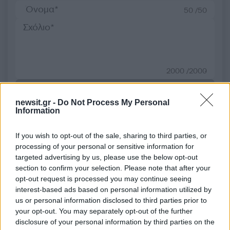
50 /50
2000 /2000
Υποβολή σχολίου
newsit.gr -
Do Not Process My Personal
Information
Όροι Χρήσης
. Το site προστατεύεται από reCAPTCHA, ισχύουν
Πολιτική Απορρήτου
&
Όροι Χρήσης
της Google.
If you wish to opt-out of the sale, sharing to third parties, or
Αθλητικά
processing of your personal or sensitive information for
BAD BUNNY
ΝΟΒΑΚ ΤΖΟΚΟΒΙΤΣ
targeted advertising by us, please use the below opt-out
section to confirm your selection. Please note that after your
Share:
opt-out request is processed you may continue seeing
interest-based ads based on personal information utilized by
Ακολουθήστε το Νewsit.gr στο
Google News
και
us or personal information disclosed to third parties prior to
ενημερωθείτε πρώτοι για όλη την ειδησεογραφία και τα
your opt-out. You may separately opt-out of the further
τελευταία νέα
της ημέρας
disclosure of your personal information by third parties on the