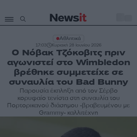
Μετάβαση
σε
o
29
περιεχόμενο
Αθλητικά
17:03
Κυριακή 28 Ιουνίου 2026
Ο Νόβακ Τζόκοβιτς πριν
αγωνιστεί στο Wimbledon
βρέθηκε συμμετείχε σε
συναυλία του Bad Bunny
Παρουσία έκπληξη από τον Σέρβο
κορυφαίο τενίστα στη συναυλία του
Πορτορικανού διάσημου -βραβευμένου με
Grammy- καλλιτέχνη