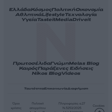
Ελλάδα
Κόσμος
Πολιτική
Οικονομία
Αθλητικά
Lifestyle
Τεχνολογία
Υγεία
Tasteit
Media
Driveit
Πρωτοσέλιδα
Γνώμη
Melas Blog
Καιρός
Παράξενες Ειδήσεις
Nikos Blog
Videos
Ταυτότητα
Επικοινωνία
Διαφήμιση
Όροι
Πολιτική
Πληροφορίες α.27
Cookies
χρήσης
απορρήτου
Ν.5253/2025