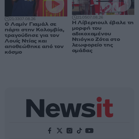
21:05
07.08.26
21:33
07.08.26
Η Λίβερπουλ έβαλε τη
Ο Λαμίν Γιαμάλ σε
μορφή του
πάρτι στην Κολομβία,
αδικοχαμένου
τραγούδησε για τον
Ντιόγκο Ζότα στο
Λουίς Ντίας και
λεωφορείο της
αποθεώθηκε από τον
ομάδας
κόσμο