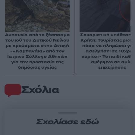
Ανησυχία από το ξέσπασμα
Σοκαριστική υπόθεση 
του ιού του Δυτικού Νείλου
Κρήτη: Τουρίστας ρωτ
με κρούσματα στην Αττική
πόσο να πληρώσει για
- «Καμπανάκι» από τον
ασελγήσει σε 10χρο
Ιατρικό Σύλλογο Αθηνών
κορίτσι - Το παιδί καθ
για την προστασία της
αμέριμνο σε αυλή
δημόσιας υγείας
επιχείρησης
Σχόλια
Σχολίασε εδώ