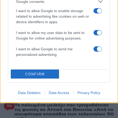
5
Κυψέλη: «Δεν μπορώ να το πιστέψω» –
Google consents
Σοκαρισμένο το ζευγάρι Αμερικανών που
φιλοξενούσε τον 26χρονο Αφγανό στη
I want to allow Google to enable storage
Λέσβο
related to advertising like cookies on web or
device identifiers in apps.
Πιο σχολιασμένα
I want to allow my user data to be sent to
Google for online advertising purposes.
Έφυγαν οι συνεργάτες, μένει η Μαρία
184
Καρυστιανού - Η επόμενη μέρα για την
I want to allow Google to send me
«Ελπίδα για τη Δημοκρατία»
personalized advertising.
Canadair 515: Οι πρώτες εικόνες από την
131
κατασκευή του αεροσκάφους που θα
επιχειρεί και τη νύχτα στα μέτωπα της
φωτιάς
CONFIRM
Βγήκαν ξανά τα μαχαίρια στην Ελπίδα
68
για τη Δημοκρατία: «Καρυστιανού,
Γρατσία και Γαλανός μετέτρεψαν το
Data Deletion
Data Access
Privacy Policy
κίνημα σε φοβικό αρχηγικό κόμμα»
Το πολωμένο μελτέμι που τροφοδότησε
59
τις φωτιές σε Αττική και Βοιωτία: «Από τα
ισχυρότερα επεισόδια των τελευταίων 50