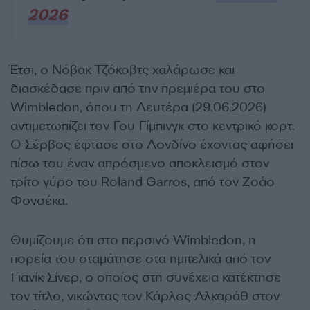
2026
Έτσι, ο Νόβακ Τζόκοβτς χαλάρωσε και
διασκέδασε πριν από την πρεμιέρα του στο
Wimbledon, όπου τη Δευτέρα (29.06.2026)
αντιμετωπίζει τον Γου Γίμπινγκ στο κεντρικό κορτ.
Ο Σέρβος έφτασε στο Λονδίνο έχοντας αφήσει
πίσω του έναν απρόσμενο αποκλεισμό στον
τρίτο γύρο του Roland Garros, από τον Ζοάο
Φονσέκα.
Θυμίζουμε ότι στο περσινό Wimbledon, η
πορεία του σταμάτησε στα ημιτελικά από τον
Γιανίκ Σίνερ, ο οποίος στη συνέχεια κατέκτησε
τον τίτλο, νικώντας τον Κάρλος Αλκαράθ στον