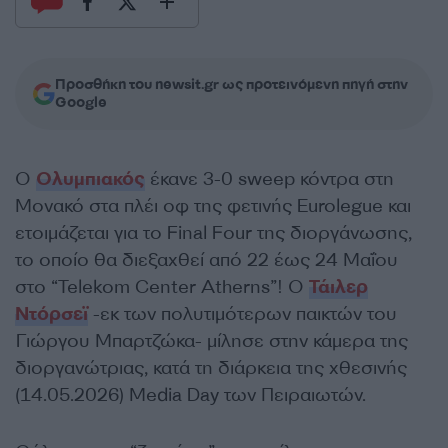
Προσθήκη του newsit.gr ως προτεινόμενη πηγή στην
Google
Ο
Ολυμπιακός
έκανε 3-0 sweep κόντρα στη
Μονακό στα πλέι οφ της φετινής Eurolegue και
ετοιμάζεται για το Final Four της διοργάνωσης,
το οποίο θα διεξαχθεί από 22 έως 24 Μαΐου
στο “Telekom Center Atherns”! Ο
Τάιλερ
Ντόρσεϊ
-εκ των πολυτιμότερων παικτών του
Γιώργου Μπαρτζώκα- μίλησε στην κάμερα της
διοργανώτριας, κατά τη διάρκεια της χθεσινής
(14.05.2026) Media Day των Πειραιωτών.