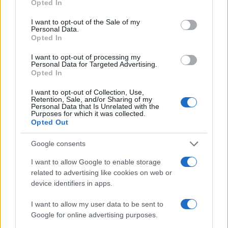
2
Opted In
μπότοξ και ανέβασε στο Instagram την
use your data for below specified purposes in below Google
εμπειρία της
consent section.
I want to opt-out of the Sale of my
Personal Data.
3
Ο δημοσιογράφος Βασίλης Τσεκούρας
Opted In
ανακοίνωσε ότι παντρεύεται τη σύντροφό
του, Γωγώ Μπαλή
I want to opt-out of processing my
Personal Data for Targeted Advertising.
4
Γιάννης Παπαμιχαήλ: «Η απαγόρευση
Opted In
αφορά στη χρήση της εικόνας και της
φωνής της Αλίκης Βουγιουκλάκη μέσω AI»
I want to opt-out of Collection, Use,
5
Retention, Sale, and/or Sharing of my
Ο Φειδίας Παναγιώτου πήγε με σορτσάκι
Personal Data that Is Unrelated with the
σε εκδήλωση μνήμης για τους
Purposes for which it was collected.
δολοφονημένους Κύπριους ήρωες Ισαάκ –
Opted Out
Σολωμού
Google consents
Πιο σχολιασμένα
I want to allow Google to enable storage
related to advertising like cookies on web or
Μετέτρεψαν το Σαρακήνικο της Μήλου
device identifiers in apps.
161
σε ελικοδρόμιο – «Πάρκαραν» το
ελικόπτερο τους για να κάνουν μπάνιο
I want to allow my user data to be sent to
Google for online advertising purposes.
Στην Κρήτη ο Κυριάκος Μητσοτάκης,
120
συνεχίζει τις ολιγοήμερες διακοπές του –