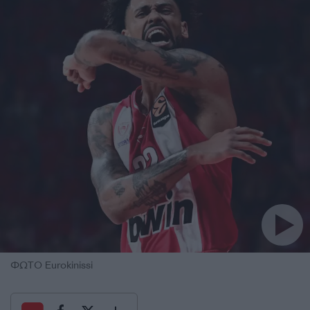
ΦΩΤΟ Eurokinissi