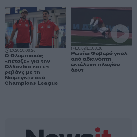
10:09
10.08.26
10:20
10.08.26
Ρωσία: Φοβερό γκολ
Ο Ολυμπιακός
από αδιανόητη
«πέταξε» για την
εκτέλεση πλαγίου
Ολλανδία και τη
άουτ
ρεβάνς με τη
Ναϊμέγκεν στο
Champions League