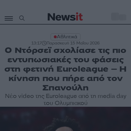
Μετάβαση
σε
o
31
περιεχόμενο
Αθλητικά
13:17
Παρασκευή 15 Μαΐου 2026
Ο Ντόρσεϊ σχολίασε τις πιο
εντυπωσιακές του φάσεις
στη φετινή Euroleague – Η
κίνηση που πήρε από τον
Σπανούλη
Νέο video της Euroleague από τη media day
του Ολυμπιακού