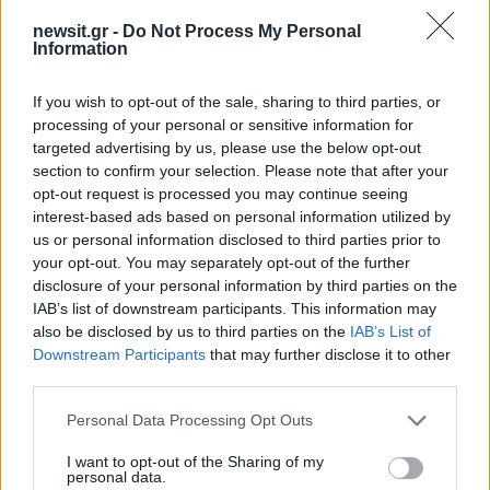
FINAL FOUR EUROLEAGUE
ΟΛΥΜΠΙΑΚΟΣ
newsit.gr -
Do Not Process My Personal
Information
ΤΑΙΛΕΡ ΝΤΟΡΣΕΙ
Share:
If you wish to opt-out of the sale, sharing to third parties, or
processing of your personal or sensitive information for
targeted advertising by us, please use the below opt-out
Ακολουθήστε το Νewsit.gr στο
Google News
και
ενημερωθείτε πρώτοι για όλη την ειδησεογραφία και τα
section to confirm your selection. Please note that after your
τελευταία νέα
της ημέρας
opt-out request is processed you may continue seeing
interest-based ads based on personal information utilized by
us or personal information disclosed to third parties prior to
your opt-out. You may separately opt-out of the further
disclosure of your personal information by third parties on the
IAB’s list of downstream participants. This information may
Πιο δημοφιλή
also be disclosed by us to third parties on the
IAB’s List of
Downstream Participants
that may further disclose it to other
1
Πάρος: «Αν ήταν κάποιος πάνω από την
third parties.
πισίνα, δε θα είχα θρηνήσει το παιδί μου» –
Η σπαρακτική περιγραφή του πατέρα και
Please note that this website/app uses one or more Google
Personal Data Processing Opt Outs
τα κενά στους ισχυρισμούς του ιδιοκτήτη
services and may gather and store information including but
του beach bar
not limited to your visit or usage behaviour. You may click to
I want to opt-out of the Sharing of my
personal data.
grant or deny consent to Google and its third-party tags to
Μπρίτνεϊ Σπίαρς: Έκανε αποτυχημένο