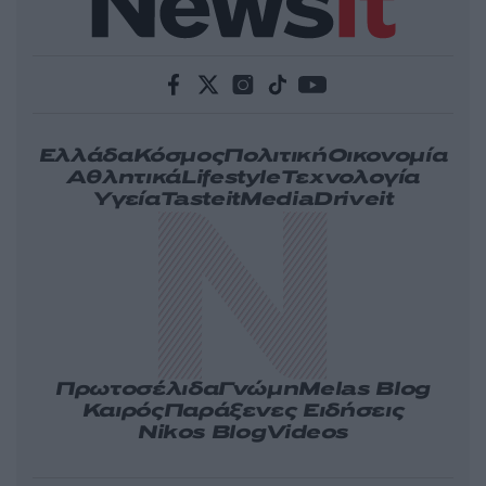
Ελλάδα
Κόσμος
Πολιτική
Οικονομία
Αθλητικά
Lifestyle
Τεχνολογία
Υγεία
Tasteit
Media
Driveit
Πρωτοσέλιδα
Γνώμη
Melas Blog
Καιρός
Παράξενες Ειδήσεις
Nikos Blog
Videos