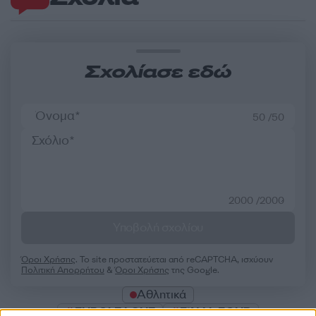
Σχολίασε εδώ
50 /50
2000 /2000
Υποβολή σχολίου
Όροι Χρήσης
. Το site προστατεύεται από reCAPTCHA, ισχύουν
Πολιτική Απορρήτου
&
Όροι Χρήσης
της Google.
Αθλητικά
EUROLEAGUE
FINAL FOUR