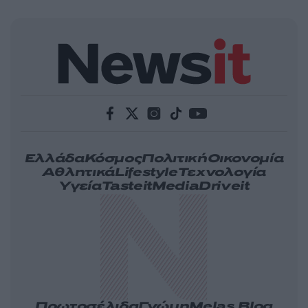
Ελλάδα
Κόσμος
Πολιτική
Οικονομία
Αθλητικά
Lifestyle
Τεχνολογία
Υγεία
Tasteit
Media
Driveit
Πρωτοσέλιδα
Γνώμη
Melas Blog