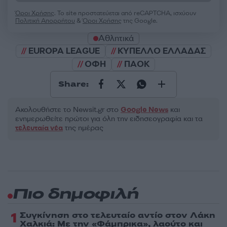
Όροι Χρήσης
. Το site προστατεύεται από reCAPTCHA, ισχύουν
Πολιτική Απορρήτου
&
Όροι Χρήσης
της Google.
Αθλητικά
EUROPA LEAGUE
ΚΥΠΕΛΛΟ ΕΛΛΑΔΑΣ
ΟΦΗ
ΠΑΟΚ
Share:
Ακολουθήστε το Νewsit.gr στο
Google News
και
ενημερωθείτε πρώτοι για όλη την ειδησεογραφία και τα
τελευταία νέα
της ημέρας
Πιο δημοφιλή
1
Συγκίνηση στο τελευταίο αντίο στον Λάκη
Χαλκιά: Με την «Φάμπρικα», λαούτο και