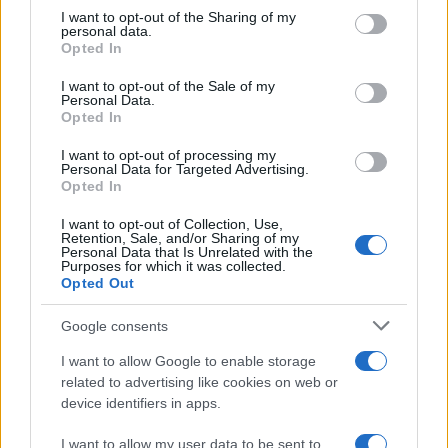
Μητσοτάκης στην υπογραφή συμφωνίας
198
not limited to your visit or usage behaviour. You may click to
I want to opt-out of the Sharing of my
για την ηλεκτρική διασύνδεση Ελλάδας –
personal data.
grant or deny consent to Google and its third-party tags to
Κύπρου: «Ισχυρή ψήφος εμπιστοσύνης» η
Opted In
είσοδος της Meridiam στην GSI
use your data for below specified purposes in below Google
consent section.
I want to opt-out of the Sale of my
Έφυγαν οι συνεργάτες, μένει η Μαρία
184
Personal Data.
Καρυστιανού - Η επόμενη μέρα για την
Opted In
«Ελπίδα για τη Δημοκρατία»
I want to opt-out of processing my
Canadair 515: Οι πρώτες εικόνες από την
127
Personal Data for Targeted Advertising.
κατασκευή του αεροσκάφους που θα
Opted In
επιχειρεί και τη νύχτα στα μέτωπα της
φωτιάς
I want to opt-out of Collection, Use,
Retention, Sale, and/or Sharing of my
Αυγερινός, Μουτσάτσου και ακόμη 20
86
Personal Data that Is Unrelated with the
πρώην στελέχη κατά Καρυστιανού: «Δεν
Purposes for which it was collected.
αποχωρήσαμε για καρέκλες», αιχμές για
Opted Out
«συγκεντρωτικό μοντέλο»
Google consents
Το πολωμένο μελτέμι που τροφοδότησε
59
τις φωτιές σε Αττική και Βοιωτία: «Από τα
ισχυρότερα επεισόδια των τελευταίων 50
I want to allow Google to enable storage
χρόνων»
related to advertising like cookies on web or
device identifiers in apps.
I want to allow my user data to be sent to