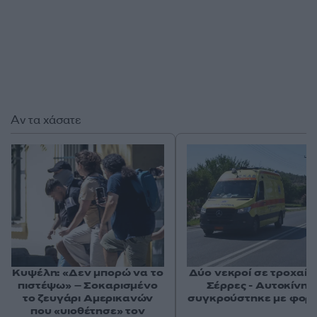
Αν τα χάσατε
Κυψέλη: «Δεν μπορώ να το
Δύο νεκροί σε τροχαίο 
πιστέψω» – Σοκαρισμένο
Σέρρες - Αυτοκίνητ
το ζευγάρι Αμερικανών
συγκρούστηκε με φορ
που «υιοθέτησε» τον