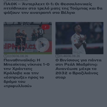
22:43
06.08.26
ΠΑΟΚ – Άντερλεχτ 0-1: Οι Θεσσαλονικείς
ηττήθηκαν στο τρελό ματς της Τούμπας και θα
ψάξουν την ανατροπή στο Βέλγιο
7
22:06
06.08.26
21:46
06.08.26
Παναθηναϊκός: Η
Ο Βινίσιους για πάντα
Μπεσίκτας νίκησε 1-0
στη Ρεάλ Μαδρίτης:
την Χράντετς
Ανανέωσε μέχρι το
Κράλοβε και την
2032 ο Βραζιλιάνος
«έσπρωξε» προς το
σταρ
δρόμο του
«τριφυλλιού»