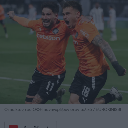
Οι παίκτες του ΟΦΗ πανηγυρίζουν στον τελικό / EUROKINISSI