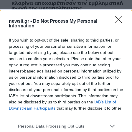
κλαρίνα αποχαιρέτησαν την εμβληματική
φωνή της μεταπολίτευσης
2
Ο Κώστας Σαμαράς δημοσίευσε μία παιδική
newsit.gr -
Do Not Process My Personal
φωτογραφία για την επέτειο θανάτου της
Information
αδελφής του, Λένας
3
Δολοφονία Βρετανίδας στην Κυψέλη: Οι
If you wish to opt-out of the sale, sharing to third parties, or
δύο καταθέσεις «κλειδί» της συζύγου του
processing of your personal or sensitive information for
26χρονου Αφγανού – Το στίγμα του
κινητού, η θεία από την Ινδία και τα
targeted advertising by us, please use the below opt-out
απειλητικά μηνύματα
section to confirm your selection. Please note that after your
opt-out request is processed you may continue seeing
4
«Αφιέρωσε τη ζωή της στο να βοηθά
interest-based ads based on personal information utilized by
ανθρώπους που είχαν ανάγκη» - Η πρώτη
δήλωση της οικογένειας της 38χρονης
us or personal information disclosed to third parties prior to
Λίζα που βρέθηκε νεκρή στην Κυψέλη
your opt-out. You may separately opt-out of the further
disclosure of your personal information by third parties on the
5
Συνεχίζονται οι αποχωρήσεις από το κόμμα
IAB’s list of downstream participants. This information may
Καρυστιανού: «Δεν συνθέτει, αλλά
λειτουργεί με αρχηγικά στερεότυπα»
also be disclosed by us to third parties on the
IAB’s List of
Downstream Participants
that may further disclose it to other
third parties.
Πιο σχολιασμένα
Please note that this website/app uses one or more Google
Personal Data Processing Opt Outs
services and may gather and store information including but