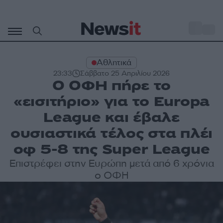
Μετάβαση
σε
o
30
περιεχόμενο
Αθλητικά
23:33
Σάββατο 25 Απριλίου 2026
Ο ΟΦΗ πήρε το
«εισιτήριο» για το Europa
League και έβαλε
ουσιαστικά τέλος στα πλέι
οφ 5-8 της Super League
Επιστρέφει στην Ευρώπη μετά από 6 χρόνια
ο ΟΦΗ