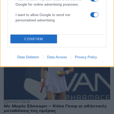
Google for online advertising purposes.
Αθλητικά:
I want to allow Google to send me
Περισσότερα άρθρα
personalized advertising.
CONFIRM
Data Deletion
Data Access
Privacy Policy
09:05
07.08.26
Με Μαρία Σάκκαρη – Κόκο Γκοφ οι αθλητικές
μεταδόσεις της ημέρας