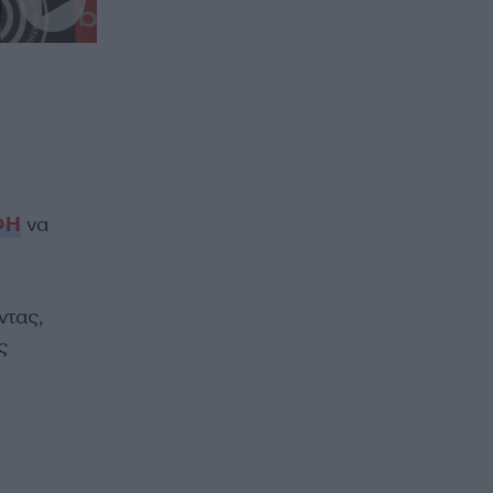
ΦΗ
να
ντας,
ς