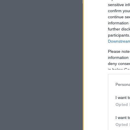
sensitive in
confirm you
continue se
information 
further disc
participants
Downstream 
Please note
information 
deny consent
in below Go
Persona
I want t
Opted 
I want t
Opted 