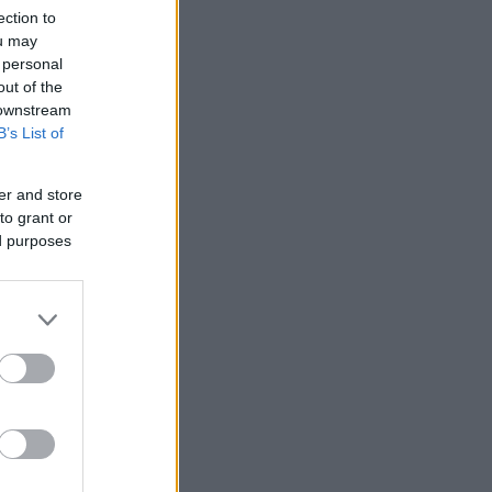
ection to
ou may
 personal
out of the
 downstream
B’s List of
er and store
to grant or
ed purposes