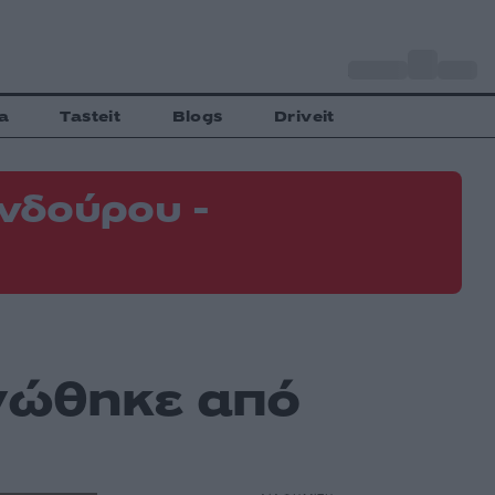
o
Αθήνα
31
C
a
Tasteit
Blogs
Driveit
νδούρου -
νώθηκε από