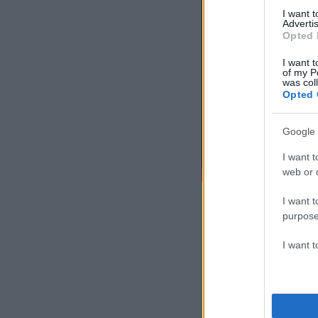
I want 
Advertis
Opted 
I want t
of my P
was col
Opted 
Google 
I want t
web or d
I want t
purpose
I want 