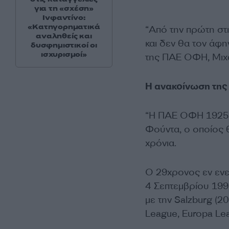
για τη «σχέση»
Ινφαντίνο:
«Κατηγορηματικά
“Από την πρώτη στι
αναληθείς και
και δεν θα τον άφ
δυσφημιστικοί οι
ισχυρισμοί»
της ΠΑΕ ΟΦΗ
, Μι
Η ανακοίνωση της
“Η ΠΑΕ ΟΦΗ 1925 α
Φούντα, ο οποίος 
χρόνια.
Ο 29χρονος εν ενε
4 Σεπτεμβρίου 1995
με την Salzburg (2
League, Europa Le