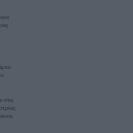
ίνον
δρας
άρχη
υο
ι στις
στρίας
pions