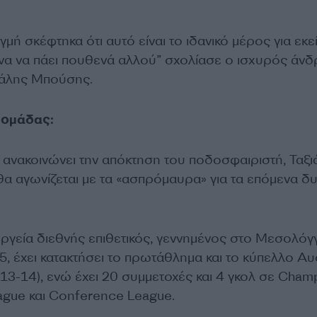
γμή σκέφτηκα ότι αυτό είναι το ιδανικό μέρος για εκε
ηνα να πάει πουθενά αλλού” σχολίασε ο ισχυρός άν
χάλης Μπούσης.
 ομάδας:
νακοινώνει την απόκτηση του ποδοσφαιριστή, Ταξι
θα αγωνίζεται με τα «ασπρόμαυρα» για τα επόμενα δ
ργεία διεθνής επιθετικός, γεννημένος στο Μεσολόγγ
, έχει κατακτήσει το πρωτάθλημα και το κύπελλο Αυ
013-14), ενώ έχει 20 συμμετοχές και 4 γκολ σε Cham
ague και Conference League.