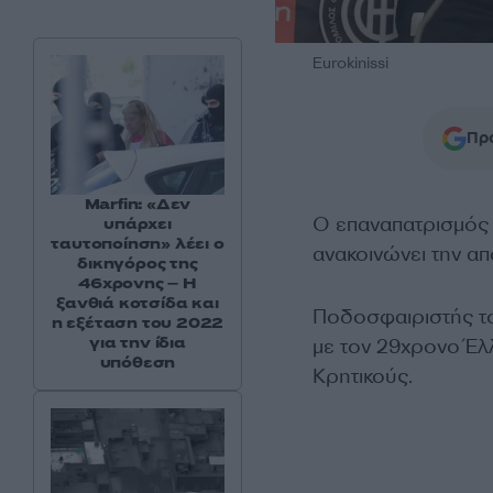
Eurokinissi
Προ
Marfin: «Δεν
Ο επαναπατρισμός
υπάρχει
ταυτοποίηση» λέει ο
ανακοινώνει την απ
δικηγόρος της
46χρονης – Η
ξανθιά κοτσίδα και
Ποδοσφαιριστής το
η εξέταση του 2022
για την ίδια
με τον 29χρονο Έλ
υπόθεση
Κρητικούς.