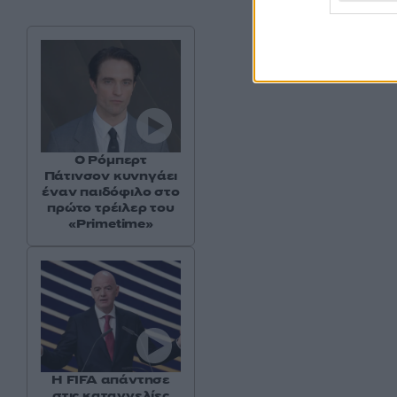
Ο Ρόμπερτ
Πάτινσον κυνηγάει
έναν παιδόφιλο στο
πρώτο τρέιλερ του
«Primetime»
Η FIFA απάντησε
στις καταγγελίες