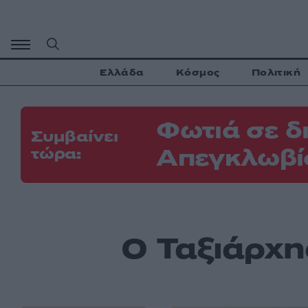
Μετάβαση
σε
περιεχόμενο
Ελλάδα
Κόσμος
Πολιτική
Φωτιά σε δ
Συμβαίνει
Απεγκλωβίσ
τώρα:
Ο Ταξιάρχ