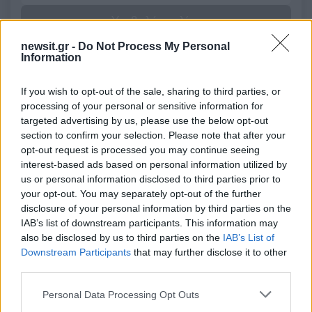
Υποβολή σχολίου
newsit.gr -
Do Not Process My Personal
Όροι Χρήσης
. Το site προστατεύεται από reCAPTCHA, ισχύουν
Information
Πολιτική Απορρήτου
&
Όροι Χρήσης
της Google.
Αθλητικά
If you wish to opt-out of the sale, sharing to third parties, or
ΡΑΤΣΙΣΤΙΚΗ ΕΠΙΘΕΣΗ
ΦΟΥΝΤΑΣ
processing of your personal or sensitive information for
targeted advertising by us, please use the below opt-out
Share:
section to confirm your selection. Please note that after your
opt-out request is processed you may continue seeing
interest-based ads based on personal information utilized by
Ακολουθήστε το Νewsit.gr στο
Google News
και
ενημερωθείτε πρώτοι για όλη την ειδησεογραφία και τα
us or personal information disclosed to third parties prior to
τελευταία νέα
της ημέρας
your opt-out. You may separately opt-out of the further
disclosure of your personal information by third parties on the
IAB’s list of downstream participants. This information may
also be disclosed by us to third parties on the
IAB’s List of
Downstream Participants
that may further disclose it to other
third parties.
Πιο δημοφιλή
Please note that this website/app uses one or more Google
Personal Data Processing Opt Outs
services and may gather and store information including but