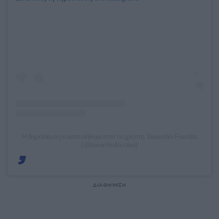
Η δημοσίευση κοινοποιήθηκε από το χρήστη Taxiarchis Fountas
(@taxiarchisfountas)
ΔΙΑΦΗΜΙΣΗ