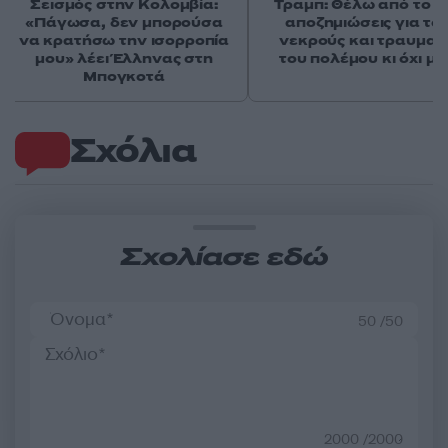
Σεισμός στην Κολομβία:
Τραμπ: Θέλω από το Ι
«Πάγωσα, δεν μπορούσα
αποζημιώσεις για το
να κρατήσω την ισορροπία
νεκρούς και τραυματί
μου» λέει Έλληνας στη
του πολέμου κι όχι μ
Μπογκοτά
Σχόλια
Σχολίασε εδώ
50 /50
2000 /2000