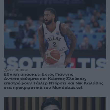
22:25
10.08.26
Εθνική μπάσκετ: Εκτός Γιάννης
Αντετοκούνμπο και Κώστας Σλούκας,
επιστρέφουν Τάιλερ Ντόρσεϊ και Νικ Καλάθης
στα προκριματικά του Mundobasket