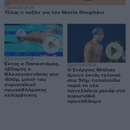
20:43
10.08.26
Τέλος η σεζόν για τον Ματία Φουρλάνι
20:09
10.08.26
Έκτος ο Παπαστάμος,
19:57
10.08.26
έβδομος ο
Ο Στέργιος Μπίλας
Βλαχογιαννάκος στα
έμεινε εκτός τελικού
400μ. μικτή του
στα 50μ. πεταλούδα
ευρωπαϊκού
παρά το νέο
πρωταθλήματος
πανελλήνιο ρεκόρ στο
κολύμβησης
ευρωπαϊκό
πρωτάθλημα