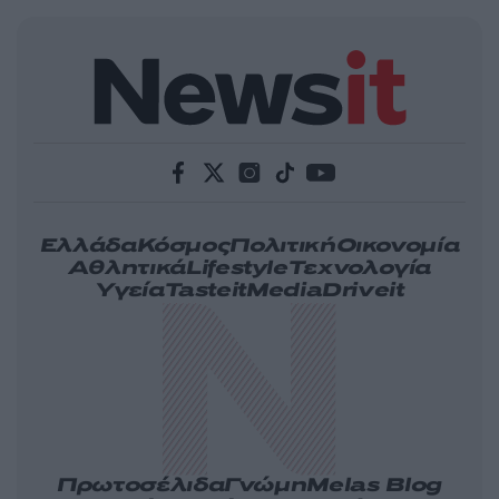
Ελλάδα
Κόσμος
Πολιτική
Οικονομία
Αθλητικά
Lifestyle
Τεχνολογία
Υγεία
Tasteit
Media
Driveit
Πρωτοσέλιδα
Γνώμη
Melas Blog