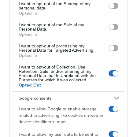
1
Βελτιωμένη η εικόνα της φωτιάς στον
not limited to your visit or usage behaviour. You may click to
I want to opt-out of the Sharing of my
Κουβαρά: Παραδόθηκαν στις φλόγες
personal data.
κτηνοτροφικές μονάδες – Εκκενώθηκε ο
grant or deny consent to Google and its third-party tags to
Opted In
Άγιος Στυλιανός
use your data for below specified purposes in below Google
consent section.
2
I want to opt-out of the Sale of my
Η Μαρία Καρυστιανού απαντά για τις
Personal Data.
μαζικές αποχωρήσεις: Είχαμε αντιληφθεί
Opted In
το παρακίνημα, ο Θανάσης Αυγερινός μας
προσέγγισε
I want to opt-out of processing my
3
Personal Data for Targeted Advertising.
Γιώργος Κοντογιάννης: «Ο Μάρκος
Opted In
Σεφερλής είναι περήφανος για μένα που
είμαι εργατικός»
I want to opt-out of Collection, Use,
4
Παράταση για να δώσουν εξηγήσεις πήραν
Retention, Sale, and/or Sharing of my
Personal Data that Is Unrelated with the
ιδιοκτήτης και χειριστής που «πάρκαραν»
Purposes for which it was collected.
το ελικόπτερο στο Σαρακήνικο
Opted Out
5
Ασύλληπτη Ελένη Ιακωβάκη: Διέλυσε το
πανελλήνιο ρεκόρ και κατέκτησε το
Google consents
χάλκινο μετάλλιο στα 400 μέτρα με
εμπόδια στο παγκόσμιο πρωτάθλημα Κ20
I want to allow Google to enable storage
related to advertising like cookies on web or
device identifiers in apps.
Πιο σχολιασμένα
I want to allow my user data to be sent to