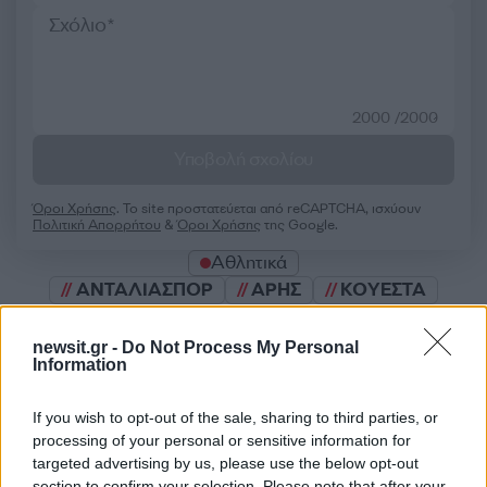
2000 /2000
Υποβολή σχολίου
Όροι Χρήσης
. Το site προστατεύεται από reCAPTCHA, ισχύουν
Πολιτική Απορρήτου
&
Όροι Χρήσης
της Google.
Αθλητικά
ΑΝΤΑΛΙΑΣΠΟΡ
ΑΡΗΣ
ΚΟΥΕΣΤΑ
ΤΟΥΡΚΙΑ
newsit.gr -
Do Not Process My Personal
Share:
Information
Ακολουθήστε το Νewsit.gr στο
Google News
και
If you wish to opt-out of the sale, sharing to third parties, or
ενημερωθείτε πρώτοι για όλη την ειδησεογραφία και τα
processing of your personal or sensitive information for
τελευταία νέα
της ημέρας
targeted advertising by us, please use the below opt-out
section to confirm your selection. Please note that after your