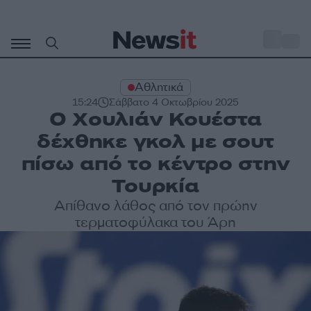
Μετάβαση
σε
o
33
περιεχόμενο
Αθλητικά
15:24
Σάββατο 4 Οκτωβρίου 2025
O Χουλιάν Κουέστα
δέχθηκε γκολ με σουτ
πίσω από το κέντρο στην
Τουρκία
Απίθανο λάθος από τον πρώην
τερματοφύλακα του Άρη