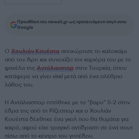
Προσθήκη του newsit.gr ως προτεινόμενη πηγή στην
Google
Ο
Χουλιάν Κουέστα
αποχώρησε το καλοκαίρι
από τον Άρη και συνεχίζει την καριέρα του με τη
φανέλα της
Αντάλιασπορ
στην Τουρκία, όπου
κατάφερε να γίνει viral μετά από ένα ολέθριο
λάθος του.
Η Αντάλιασπορ ηττήθηκε με το “βαρύ” 5-2 στην
έδρα της από τη Ρίζεσπορ και ο Χουλιάν
Κουέστα δέχθηκε ένα γκολ που θα θυμάται για
καιρό, αφού είχε τραγική αντίδραση σε ένα σουτ
πίσω από το κέντρο του γηπέδου.