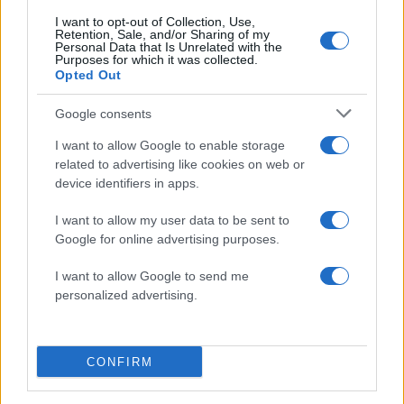
5
συνεχίζει τις ολιγοήμερες διακοπές του –
I want to opt-out of Collection, Use,
Πού βρέθηκε το Σάββατο
Retention, Sale, and/or Sharing of my
Personal Data that Is Unrelated with the
Purposes for which it was collected.
Opted Out
Πιο σχολιασμένα
Google consents
Βγήκαν ξανά τα μαχαίρια στην Ελπίδα
102
για τη Δημοκρατία: «Καρυστιανού,
I want to allow Google to enable storage
Γρατσία και Γαλανός μετέτρεψαν το
related to advertising like cookies on web or
κίνημα σε φοβικό αρχηγικό κόμμα»
device identifiers in apps.
Μετέτρεψαν το Σαρακήνικο της Μήλου
93
σε ελικοδρόμιο – «Πάρκαραν» το
I want to allow my user data to be sent to
ελικόπτερο τους για να κάνουν μπάνιο
Google for online advertising purposes.
Το οικονομικό πρόγραμμα της ΕΛΑΣ που
85
I want to allow Google to send me
θα παρουσιάσει ο Αλέξης Τσίπρας στη
Θεσσαλονίκη: Σχέδιο τετραετίας
personalized advertising.
ΕΛΑΣ: Ο Αλέξης Δέδες ο πρώτος
74
υποψήφιος βουλευτής του κόμματος –
Από τα διοικητικά της ΑΕΚ στην πολιτική
CONFIRM
σκηνή
Σούπερ μάρκετ: Νέες μειώσεις τιμών –
73