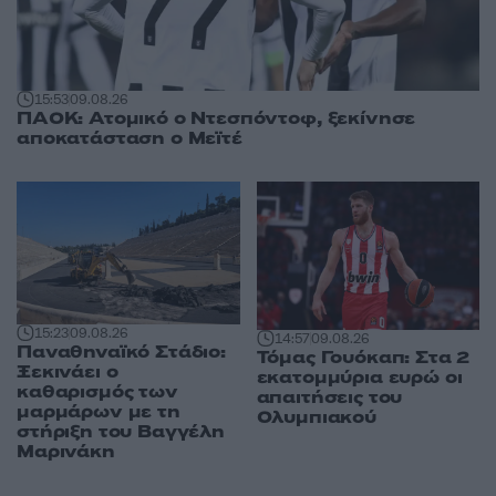
15:53
09.08.26
ΠΑΟΚ: Ατομικό ο Ντεσπόντοφ, ξεκίνησε
αποκατάσταση ο Μεϊτέ
15:23
09.08.26
14:57
09.08.26
Παναθηναϊκό Στάδιο:
Τόμας Γουόκαπ: Στα 2
Ξεκινάει ο
εκατομμύρια ευρώ οι
καθαρισμός των
απαιτήσεις του
μαρμάρων με τη
Ολυμπιακού
στήριξη του Βαγγέλη
Μαρινάκη