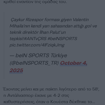
κριθεί εναντίον της ομάδας του.
Çaykur Rizespor forması giyen Valentin
Mihaila’nın kendi yarı sahasından attığı gol ve
teknik direktör İlhan Palut’un
tepkisi!
#ANTvÇRS
#beINSPORTS
pic.twitter.com/4IFziqkJmg
— beIN SPORTS Türkiye
(@beINSPORTS_TR)
October 4,
2025
Έχοντας μείνει και με παίκτη λιγότερο από το 58′,
η Αντάλιασπορ έχανε με 4-2 στις
καθυστερήσεις, όταν ο Κουέστα δέχθηκε το…