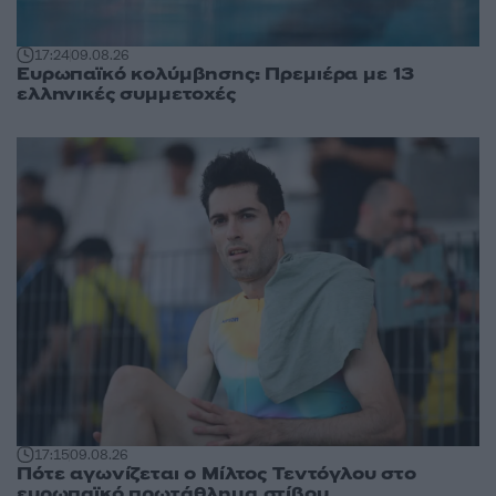
17:24
09.08.26
Ευρωπαϊκό κολύμβησης: Πρεμιέρα με 13
ελληνικές συμμετοχές
17:15
09.08.26
Πότε αγωνίζεται ο Μίλτος Τεντόγλου στο
ευρωπαϊκό πρωτάθλημα στίβου