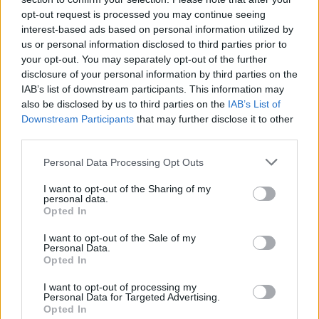
opt-out request is processed you may continue seeing
interest-based ads based on personal information utilized by
us or personal information disclosed to third parties prior to
your opt-out. You may separately opt-out of the further
Πιο δημοφιλή
disclosure of your personal information by third parties on the
IAB’s list of downstream participants. This information may
1
Κωνσταντίνος Αργυρός και Αλεξάνδρα
also be disclosed by us to third parties on the
IAB’s List of
Νίκα κάνουν διακοπές με πολυτελές γιοτ
Downstream Participants
that may further disclose it to other
με τα δύο παιδιά τους
third parties.
2
Ελίζαμπεθ Ελέτσι και Νεκτάριος Λεμονίδης
Please note that this website/app uses one or more Google
πήγαν στον Άγιο Νεκτάριο Βούλας για να
Personal Data Processing Opt Outs
πάρουν την ευχή για τον γιο τους
services and may gather and store information including but
not limited to your visit or usage behaviour. You may click to
I want to opt-out of the Sharing of my
3
Ηφαίστειο Σαντορίνης: Ένας 15χρονος που
personal data.
grant or deny consent to Google and its third-party tags to
δεν πρόλαβε να ξεφύγει από το τσουνάμι
Opted In
use your data for below specified purposes in below Google
μπορεί να αλλάξει τη χρονολογία της
προϊστορικής έκρηξης
consent section.
I want to opt-out of the Sale of my
Personal Data.
4
Παρκαδόρος στο Ελαφονήσι συνελήφθη
Opted In
για έβδομη φορά - Τον «τσάκωσαν»
αστυνομικοί που προσποιήθηκαν τους
I want to opt-out of processing my
τουρίστες
Personal Data for Targeted Advertising.
Opted In
Στην Κρήτη ο Κυριάκος Μητσοτάκης,