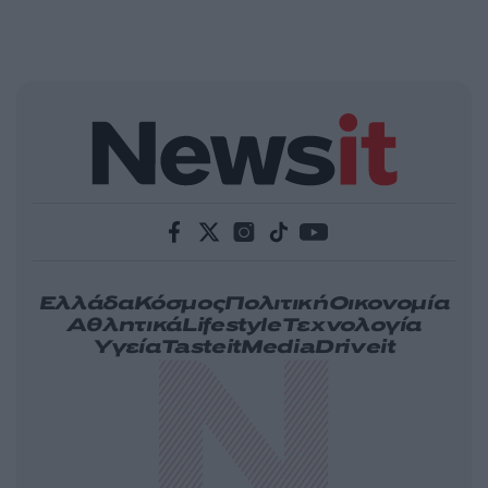
Ελλάδα
Κόσμος
Πολιτική
Οικονομία
Αθλητικά
Lifestyle
Τεχνολογία
Υγεία
Tasteit
Media
Driveit