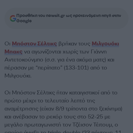
Προσθήκη του newsit.gr ως προτεινόμενη πηγή στην
Google
Οι
Μπόστον Σέλτικς
βρήκαν τους
Μιλγουόκι
Μπακς
να αγωνίζονται χωρίς των Γιάννη
Αντετοκούνμπο (σ.σ. για ένα ακόμα ματς) και
πέρασαν με “περίπατο” (133-101) από το
Μιλγουόκι.
Οι Μπόστον Σέλτικς ήταν καταιγιστικοί από το
πρώτο μέχρι το τελευταίο λεπτό της
αναμέτρησης (είχαν 8/9 τρίποντα στο ξεκίνημα)
και ανέβασαν το ρεκόρ τους στο 52-25 με
μεγάλο πρωταγωνιστή τον Τζέισον Τέιτουμ, ο
οποίος άγγιξε το triple-double (23 πόντους, 11