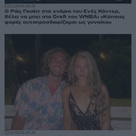
11:26
08.08.26
Ο Ρόις Γουάιτ στα χνάρια του Ενές Κάντερ,
θέλει να μπει στο Draft του WNBA: «Κάποιες
φορές αυτοπροσδιορίζομαι ως γυναίκα»
10:52
08.08.26