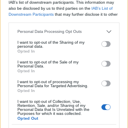
Ρόκετς-Τζαζ 140-106
IAB’s list of downstream participants. This information may
also be disclosed by us to third parties on the
IAB’s List of
Downstream Participants
that may further disclose it to other
Γκρίζλις-Ράπτορς 95-128
third parties.
Please note that this website/app uses one or more Google
Personal Data Processing Opt Outs
Μπακς-Σέλτικς 101-133
services and may gather and store information including but
not limited to your visit or usage behaviour. You may click to
I want to opt-out of the Sharing of my
personal data.
grant or deny consent to Google and its third-party tags to
Μάβερικς-Μάτζικ 127-139
Opted In
use your data for below specified purposes in below Google
consent section.
I want to opt-out of the Sale of my
Personal Data.
Κινγκς-Πέλικανς 117-113
Opted In
ΔΙΑΦΗΜΙΣΗ
I want to opt-out of processing my
Personal Data for Targeted Advertising.
Opted In
I want to opt-out of Collection, Use,
Retention, Sale, and/or Sharing of my
Personal Data that Is Unrelated with the
Purposes for which it was collected.
Opted Out