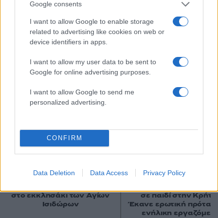
Google consents
I want to allow Google to enable storage
related to advertising like cookies on web or
device identifiers in apps.
I want to allow my user data to be sent to
Αν τα χάσατε
Google for online advertising purposes.
I want to allow Google to send me
personalized advertising.
CONFIRM
Συναγερμός στον
Η αστυνομία διαψεύδει
Data Deletion
Data Access
Privacy Policy
Λυκαβηττό: Βρέθηκε
τουρίστας θέλησε ν
πτώμα σε σπηλιά κοντά
πληρώσει για να ασελγ
στο εκκλησάκι των Αγίων
σε παιδί στην Κρήτη 
Ισιδώρων
Έκανε ερωτική πρότασ
ενήλικη εργαζόμεν