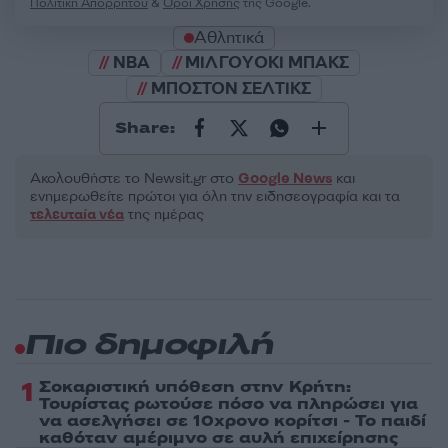
Πολιτική Απορρήτου
&
Όροι Χρήσης
της Google.
Αθλητικά
NBA
ΜΙΛΓΟΥΟΚΙ ΜΠΑΚΣ
ΜΠΟΣΤΟΝ ΣΕΛΤΙΚΣ
Share:
Ακολουθήστε το Νewsit.gr στο
Google News
και
ενημερωθείτε πρώτοι για όλη την ειδησεογραφία και τα
τελευταία νέα
της ημέρας
Πιο δημοφιλή
1
Σοκαριστική υπόθεση στην Κρήτη:
Τουρίστας ρωτούσε πόσο να πληρώσει για
να ασελγήσει σε 10χρονο κορίτσι - Το παιδί
καθόταν αμέριμνο σε αυλή επιχείρησης