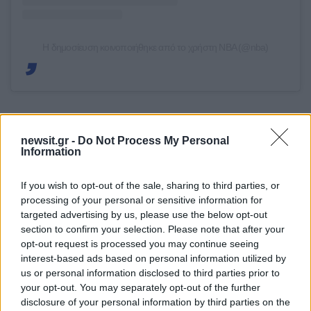
Η δημοσίευση κοινοποιήθηκε από το χρήστη NBA (@nba)
Τα αποτελέσματα στο NBA
newsit.gr -
Do Not Process My Personal
Information
Χόρνετς-Πέισερς 129-108
If you wish to opt-out of the sale, sharing to third parties, or
Σίξερς-Τίμπεργουλβς 115-103
processing of your personal or sensitive information for
targeted advertising by us, please use the below opt-out
section to confirm your selection. Please note that after your
Νετς-Χοκς 107-141
opt-out request is processed you may continue seeing
interest-based ads based on personal information utilized by
us or personal information disclosed to third parties prior to
Νικς-Μπουλς 136-96
your opt-out. You may separately opt-out of the further
disclosure of your personal information by third parties on the