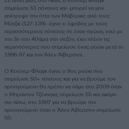
Σε άλλο ματς στο NBA, ο Κούπερ Φλαγκ
σημείωσε 51 πόντους και -μπορεί να μην
απέτρεψε την ήττα των Μάβερικς από τους
Μάτζικ (127-139)- έγινε ο έφηβος με τους
περισσότερους πόντους σε έναν αγώνα, ενώ με
την 3η του 40άρα στη σεζόν, έχει πλέον τις
περισσότερες που σημείωσε ένας ρούκι μετά το
1996-97 και τον Άλεν Άϊβερσον…
Ο Κούπερ Φλαγκ έγινε ο 9ος ρούκι που
σημείωσε 50+ πόντους και για να βρούμε τον
προηγούμενη θα πρέπει να πάμε στο 2009 όταν
ο Μπράντον Τζένινγκς σημείωσε 55 και ακόμη
πιο πίσω, στο 1997 για να βρούμε την
προηγούμενη όταν ο Άλεν Άϊβερσον σημείωσε
50.