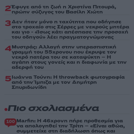
2
Έφυγε από τη ζωή η Χριστίνα Πιτουρά,
πρώην σύζυγος του Βασίλη Χιώτη
3
Δεν ήταν μόνο η ταχύτητα που οδήγησε
στο τροχαίο στις Σέρρες με νεκρούς μητέρα
και γιο - «Ίσως κάτι απέσπασε την προσοχή
του οδηγού» λέει πραγματογνώμονας
4
Μυστράς: Αλλαγή στην υπερασπιστική
γραμμή του 55χρονου που έκρυψε τον
νεκρό πατέρα του σε καταψύκτη – Η
αγάπη στους γονείς και η διαφωνία με την
αδερφή του
5
Ιωάννα Τούνη: Η throwback φωτογραφία
από την Ίμπιζα με τον Δημήτρη
Σπυριδωνίδη
Πιο σχολιασμένα
Marfin: Η 46χρονη πήρε προθεσμία για
100
να απολογηθεί την Τρίτη – «Είναι αθώα,
συμμετείχε στη διαδήλωση όπως και