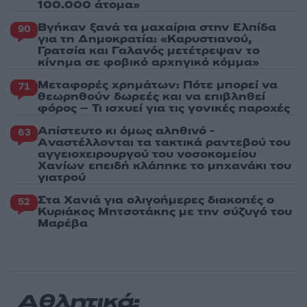
100.000 άτομα»
Βγήκαν ξανά τα μαχαίρια στην Ελπίδα
90
για τη Δημοκρατία: «Καρυστιανού,
Γρατσία και Γαλανός μετέτρεψαν το
κίνημα σε φοβικό αρχηγικό κόμμα»
Μεταφορές χρημάτων: Πότε μπορεί να
71
θεωρηθούν δωρεές και να επιβληθεί
φόρος – Τι ισχυεί για τις γονικές παροχές
Απίστευτο κι όμως αληθινό -
63
Aναστέλλονται τα τακτικά ραντεβού του
αγγειοχειρουργού του νοσοκομείου
Χανίων επειδή κλάπηκε το μηχανάκι του
γιατρού
Στα Χανιά για ολιγοήμερες διακοπές ο
52
Κυριάκος Μητσοτάκης με την σύζυγό του
Μαρέβα
Αθλητικά: