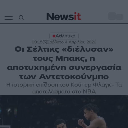
Μετάβαση
σε
o
34
περιεχόμενο
Αθλητικά
09:15
Σάββατο 4 Απριλίου 2026
Οι Σέλτικς «διέλυσαν»
τους Μπακς, η
αποτυχημένη συνεργασία
των Αντετοκούνμπο
Η ιστορική επίδοση του Κούπερ Φλαγκ - Τα
αποτελέσματα στο NBA