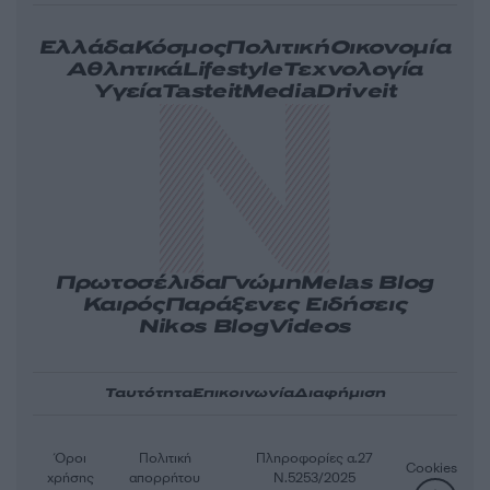
Ελλάδα
Κόσμος
Πολιτική
Οικονομία
Αθλητικά
Lifestyle
Τεχνολογία
Υγεία
Tasteit
Media
Driveit
Πρωτοσέλιδα
Γνώμη
Melas Blog
Καιρός
Παράξενες Ειδήσεις
Nikos Blog
Videos
Ταυτότητα
Επικοινωνία
Διαφήμιση
Όροι
Πολιτική
Πληροφορίες α.27
Cookies
χρήσης
απορρήτου
Ν.5253/2025