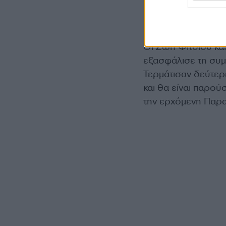
κωπηλάτες προκρίθη
Ο τελικός θα διεξα
Οι Ζωή Φίτσιου και
εξασφάλισε τη συμ
Τερμάτισαν δεύτερε
και θα είναι παρο
την ερχόμενη Παρασ