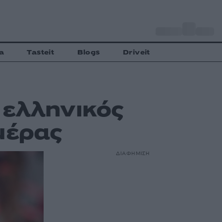
o
Αθήνα
33
C
a
Tasteit
Blogs
Driveit
 ελληνικός
μέρας
ΔΙΑΦΗΜΙΣΗ