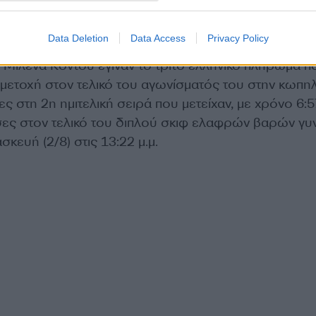
καν ως 2οι της 2ης ημιτελικής σειράς με χρόνο 6:2
χθεί την Παρασκευή (2/8) στις 13:02μ.μ.
Data Deletion
Data Access
Privacy Policy
 Μιλένα Κοντού έγιναν το τρίτο ελληνικό πλήρωμα π
μετοχή στον τελικό του αγωνίσματός του στην κωπηλ
ς στη 2η ημιτελική σειρά που μετείχαν, με χρόνο 6:5
ύσες στον τελικό του διπλού σκιφ ελαφρών βαρών γυ
κευή (2/8) στις 13:22 μ.μ.