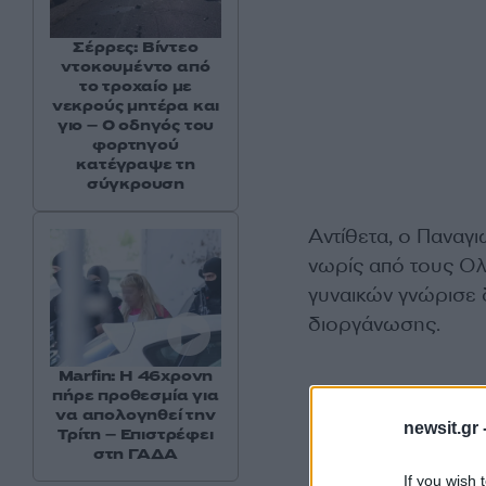
Σέρρες: Βίντεο
ντοκουμέντο από
το τροχαίο με
νεκρούς μητέρα και
γιο – Ο οδηγός του
φορτηγού
κατέγραψε τη
σύγκρουση
Αντίθετα, ο Παναγι
νωρίς από τους Ολ
γυναικών γνώρισε δ
διοργάνωσης.
Marfin: Η 46χρονη
πήρε προθεσμία για
O ελληνικός 
να απολογηθεί την
newsit.gr 
Τρίτη – Επιστρέφει
στη ΓΑΔΑ
Κωπηλασία
If you wish 