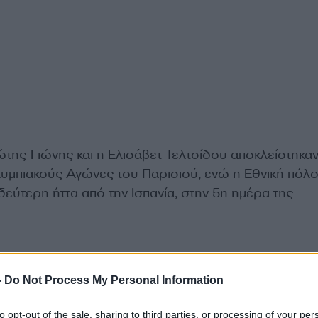
ώτης Γιώνης και η Ελισάβετ Τελτσίδου αποκλείστηκα
υμπιακούς Αγώνες του Παρισιού, ενώ η Εθνική πόλ
εύτερη ήττα από την Ισπανία, στην 5η ημέρα της
απολογισμός της 5ης ημέρας
-
Do Not Process My Personal Information
to opt-out of the sale, sharing to third parties, or processing of your per