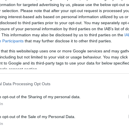
formation for targeted advertising by us, please use the below opt-out s
που και η Ευαγγελία Αναστασιάδου, εξασφάλισαν τη
r selection. Please note that after your opt-out request is processed y
eing interest-based ads based on personal information utilized by us or
ον τελικό της δικώπου στο άθλημα της κωπηλασίας 
disclosed to third parties prior to your opt-out. You may separately opt-
ς του Παρισιού. Προκρίθηκαν ως 3ες της 1ης ημιτε
losure of your personal information by third parties on the IAB’s list of
18.28 και την Παρασκευή, 2 Αυγούστου, στις 12:42 μ.
. This information may also be disclosed by us to third parties on the
IA
τελικό με στόχο την κατάκτηση ενός μεταλλίου.
Participants
that may further disclose it to other third parties.
 that this website/app uses one or more Google services and may gath
ΔΙΑΦΗΜΙΣΗ
including but not limited to your visit or usage behaviour. You may click 
 to Google and its third-party tags to use your data for below specifi
ogle consent section.
l Data Processing Opt Outs
o opt-out of the Sharing of my personal data.
In
o opt-out of the Sale of my Personal Data.
In