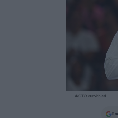
ΦΩΤΟ eurokinissi
Προ