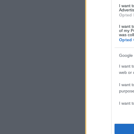
I want 
Advertis
Opted 
I want t
of my P
was col
Opted 
Google 
I want t
web or d
I want t
purpose
I want 
Οι Αντώνης Παπακω
παρόντες στον τελ