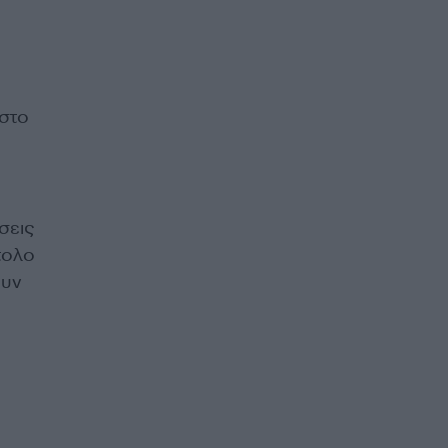
 στο
σεις
τολο
ουν