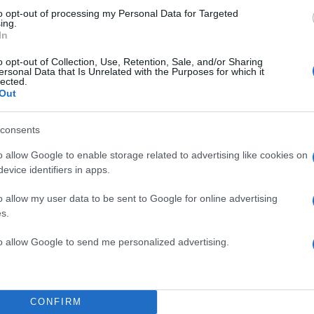
to opt-out of processing my Personal Data for Targeted
ing.
In
o opt-out of Collection, Use, Retention, Sale, and/or Sharing
ersonal Data that Is Unrelated with the Purposes for which it
lected.
Out
consents
o allow Google to enable storage related to advertising like cookies on
evice identifiers in apps.
o allow my user data to be sent to Google for online advertising
s.
to allow Google to send me personalized advertising.
νσταντίνου και Πέτρος Γκαϊδατζής θα είναι επίσης
ικό του διπλού σκιφ ελαφρών βαρών. Οι Έλληνες
CONFIRM