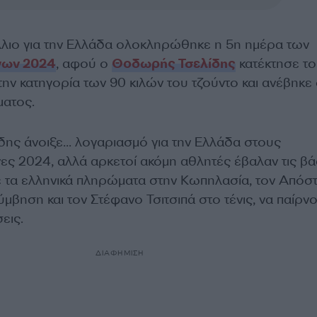
λιο για την Ελλάδα ολοκληρώθηκε η 5η ημέρα των
νων 2024
, αφού ο
Θοδωρής Τσελίδης
κατέκτησε το
την κατηγορία των 90 κιλών του τζούντο και ανέβηκε
ματος.
ης άνοιξε… λογαριασμό για την Ελλάδα στους
ς 2024, αλλά αρκετοί ακόμη αθλητές έβαλαν τις βά
με τα ελληνικά πληρώματα στην Κωπηλασία, τον Απόσ
βηση και τον Στέφανο Τσιτσιπά στο τένις, να παίρν
εις.
ΔΙΑΦΗΜΙΣΗ