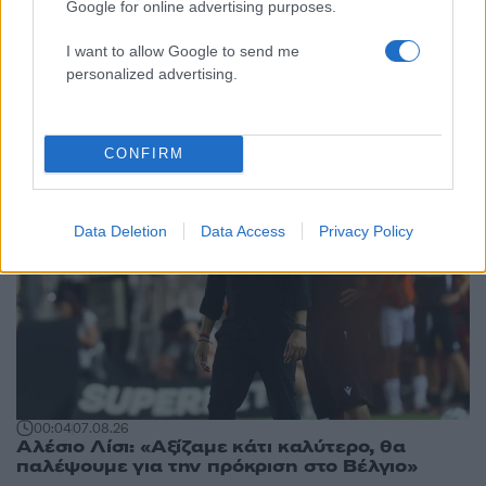
Google for online advertising purposes.
Αθλητικά:
I want to allow Google to send me
personalized advertising.
Περισσότερα άρθρα
CONFIRM
Data Deletion
Data Access
Privacy Policy
00:04
07.08.26
Αλέσιο Λίσι: «Αξίζαμε κάτι καλύτερο, θα
παλέψουμε για την πρόκριση στο Βέλγιο»