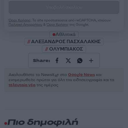
Υποβολή σχολίου
Όροι Χρήσης
. Το site προστατεύεται από reCAPTCHA, ισχύουν
Πολιτική Απορρήτου
&
Όροι Χρήσης
της Google.
Αθλητικά
ΑΛΕΞΑΝΔΡΟΣ ΠΑΣΧΑΛΑΚΗΣ
ΟΛΥΜΠΙΑΚΟΣ
Share:
Ακολουθήστε το Νewsit.gr στο
Google News
και
ενημερωθείτε πρώτοι για όλη την ειδησεογραφία και τα
τελευταία νέα
της ημέρας
Πιο δημοφιλή