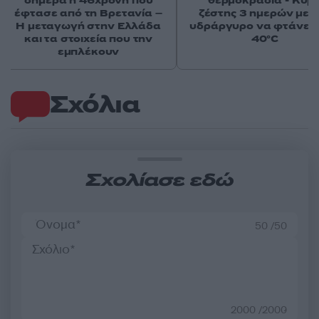
σήμερα η 46χρονη που
θερμοκρασία - Κύμ
έφτασε από τη Βρετανία –
ζέστης 3 ημερών με 
Η μεταγωγή στην Ελλάδα
υδράργυρο να φτάνει 
και τα στοιχεία που την
40°C
εμπλέκουν
Σχόλια
Σχολίασε εδώ
50 /50
2000 /2000