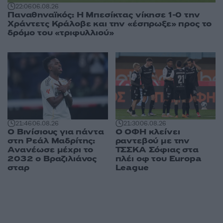
22:06
06.08.26
Παναθηναϊκός: Η Μπεσίκτας νίκησε 1-0 την
Χράντετς Κράλοβε και την «έσπρωξε» προς το
δρόμο του «τριφυλλιού»
21:46
06.08.26
21:30
06.08.26
Ο Βινίσιους για πάντα
Ο ΟΦΗ κλείνει
στη Ρεάλ Μαδρίτης:
ραντεβού με την
Ανανέωσε μέχρι το
ΤΣΣΚΑ Σόφιας στα
2032 ο Βραζιλιάνος
πλέι οφ του Europa
σταρ
League