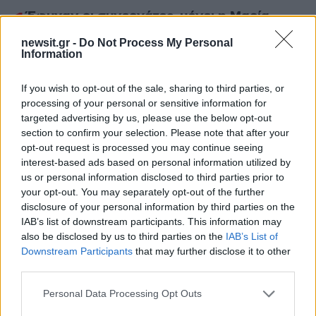
1
Έφυγαν οι συνεργάτες, μένει η Μαρία
Καρυστιανού - Η επόμενη μέρα για την
«Ελπίδα για τη Δημοκρατία»
newsit.gr -
Do Not Process My Personal
Information
2
Συγκίνηση στο τελευταίο αντίο στον Λάκη
Χαλκιά: Με την «Φάμπρικα», λαούτο και
κλαρίνα αποχαιρέτησαν την εμβληματική
If you wish to opt-out of the sale, sharing to third parties, or
φωνή της μεταπολίτευσης
processing of your personal or sensitive information for
targeted advertising by us, please use the below opt-out
3
Ο Κώστας Σαμαράς δημοσίευσε μία παιδική
φωτογραφία για την επέτειο θανάτου της
section to confirm your selection. Please note that after your
αδελφής του, Λένας
opt-out request is processed you may continue seeing
interest-based ads based on personal information utilized by
4
Ποιος είναι ο ελληνοκύπριος Sir Ντέμης
us or personal information disclosed to third parties prior to
Χασάμπης: Από το σκάκι, στο Νόμπελ
Χημείας και στο «τιμόνι» της AI της Google
your opt-out. You may separately opt-out of the further
disclosure of your personal information by third parties on the
5
Canadair 515: Οι πρώτες εικόνες από την
IAB’s list of downstream participants. This information may
κατασκευή του αεροσκάφους που θα
also be disclosed by us to third parties on the
IAB’s List of
επιχειρεί και τη νύχτα στα μέτωπα της
φωτιάς
Downstream Participants
that may further disclose it to other
third parties.
Please note that this website/app uses one or more Google
Personal Data Processing Opt Outs
Πιο σχολιασμένα
services and may gather and store information including but