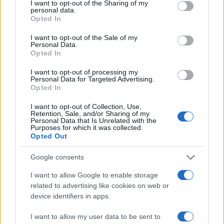
not limited to your visit or usage behaviour. You may click to
I want to opt-out of the Sharing of my
Μητσοτάκης στην υπογραφή συμφωνίας
personal data.
198
grant or deny consent to Google and its third-party tags to
για την ηλεκτρική διασύνδεση Ελλάδας –
Opted In
use your data for below specified purposes in below Google
Κύπρου: «Ισχυρή ψήφος εμπιστοσύνης» η
consent section.
είσοδος της Meridiam στην GSI
I want to opt-out of the Sale of my
Personal Data.
Αυγερινός, Μουτσάτσου και ακόμη 20
Opted In
85
πρώην στελέχη κατά Καρυστιανού: «Δεν
αποχωρήσαμε για καρέκλες», αιχμές για
I want to opt-out of processing my
«συγκεντρωτικό μοντέλο»
Personal Data for Targeted Advertising.
Opted In
Το πολωμένο μελτέμι που τροφοδότησε
59
τις φωτιές σε Αττική και Βοιωτία: «Από τα
I want to opt-out of Collection, Use,
ισχυρότερα επεισόδια των τελευταίων 50
Retention, Sale, and/or Sharing of my
χρόνων»
Personal Data that Is Unrelated with the
Purposes for which it was collected.
Κρανίου τόπος το Πόρτο Γερμενό μετά το
Opted Out
51
καταστροφικό πέρασμα της φωτιάς –
Ξεκίνησε η αυτοψία στα καμένα σπίτια
Google consents
Οδηγός στη Μύκονο άρπαξε τσάντα
47
I want to allow Google to enable storage
Hermès και Rolex αξίας 75.000 ευρώ από
related to advertising like cookies on web or
Ουκρανό τουρίστα
device identifiers in apps.
I want to allow my user data to be sent to