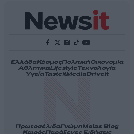
Ελλάδα
Κόσμος
Πολιτική
Οικονομία
Αθλητικά
Lifestyle
Τεχνολογία
Υγεία
Tasteit
Media
Driveit
Πρωτοσέλιδα
Γνώμη
Melas Blog
Καιρός
Παράξενες Ειδήσεις