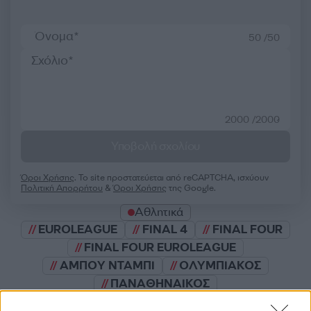
50 /50
2000 /2000
Υποβολή σχολίου
Όροι Χρήσης
. Το site προστατεύεται από reCAPTCHA, ισχύουν
Πολιτική Απορρήτου
&
Όροι Χρήσης
της Google.
Αθλητικά
EUROLEAGUE
FINAL 4
FINAL FOUR
FINAL FOUR EUROLEAGUE
ΑΜΠΟΥ ΝΤΑΜΠΙ
ΟΛΥΜΠΙΑΚΟΣ
ΠΑΝΑΘΗΝΑΙΚΟΣ