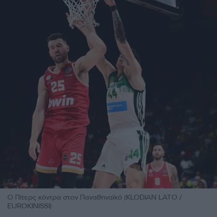
Ο Πίτερς κόντρα στον Παναθηναϊκό (KLODIAN LATO /
EUROKINISSI)