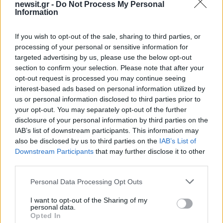
Share:
newsit.gr -
Do Not Process My Personal
Information
Ακολουθήστε το Νewsit.gr στο
Google News
και
ενημερωθείτε πρώτοι για όλη την ειδησεογραφία και τα
If you wish to opt-out of the sale, sharing to third parties, or
τελευταία νέα
της ημέρας
processing of your personal or sensitive information for
targeted advertising by us, please use the below opt-out
section to confirm your selection. Please note that after your
opt-out request is processed you may continue seeing
interest-based ads based on personal information utilized by
us or personal information disclosed to third parties prior to
Πιο δημοφιλή
your opt-out. You may separately opt-out of the further
disclosure of your personal information by third parties on the
1
Ο Κώστας Σαμαράς δημοσίευσε μία παιδική
IAB’s list of downstream participants. This information may
φωτογραφία για την επέτειο θανάτου της
also be disclosed by us to third parties on the
IAB’s List of
αδελφής του, Λένας
Downstream Participants
that may further disclose it to other
2
Δολοφονία Βρετανίδας στην Κυψέλη: Οι
third parties.
δύο καταθέσεις «κλειδί» της συζύγου του
26χρονου Αφγανού – Το στίγμα του
Please note that this website/app uses one or more Google
Personal Data Processing Opt Outs
κινητού, η θεία από την Ινδία και τα
services and may gather and store information including but
απειλητικά μηνύματα
not limited to your visit or usage behaviour. You may click to
I want to opt-out of the Sharing of my
personal data.
3
grant or deny consent to Google and its third-party tags to
Η Ελένη Φωτοπούλου ευχήθηκε για τη
Opted In
γιορτή του Άκη Παυλόπουλου: «Δεκαπέντε
use your data for below specified purposes in below Google