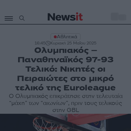
Μετάβαση
σε
o
33
περιεχόμενο
Αθλητικά
16:45
Κυριακή 25 Μαΐου 2025
Ολυμπιακός –
Παναθηναϊκός 97-93
Τελικό: Νικητές οι
Πειραιώτες στο μικρό
τελικό της Euroleague
Ο Ολυμπιακός επικράτησε στην τελευταία
“μάχη” των “αιωνίων”, πριν τους τελικούς
στην GBL