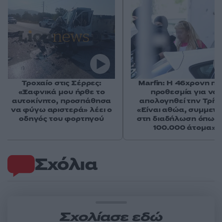
Τροχαίο στις Σέρρες:
Marfin: Η 46χρονη πή
«Ξαφνικά μου ήρθε το
προθεσμία για να
αυτοκίνητο, προσπάθησα
απολογηθεί την Τρίτη
να φύγω αριστερά» λέει ο
«Είναι αθώα, συμμετε
οδηγός του φορτηγού
στη διαδήλωση όπως 
100.000 άτομα»
Σχόλια
Σχολίασε εδώ