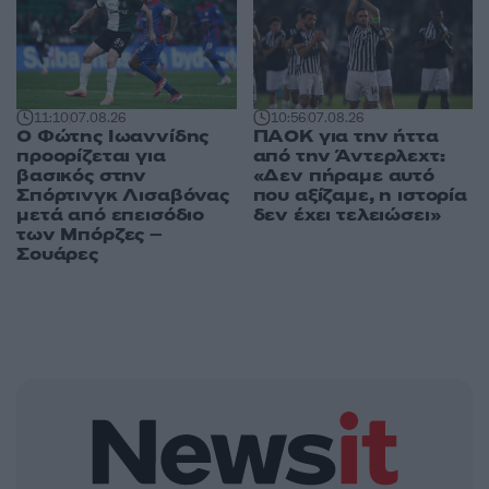
11:10
07.08.26
10:56
07.08.26
Ο Φώτης Ιωαννίδης
ΠΑΟΚ για την ήττα
προορίζεται για
από την Άντερλεχτ:
βασικός στην
«Δεν πήραμε αυτό
Σπόρτινγκ Λισαβόνας
που αξίζαμε, η ιστορία
μετά από επεισόδιο
δεν έχει τελειώσει»
των Μπόρζες –
Σουάρες