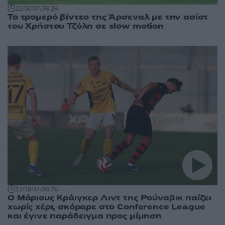
12:50
07.08.26
Το τρομερό βίντεο της Άρσεναλ με την ασίστ
του Χρήστου Τζόλη σε slow motion
12:19
07.08.26
Ο Μάριους Κράιγκερ Λιντ της Ρούναβικ παίζει
χωρίς χέρι, σκόραρε στο Conference League
και έγινε παράδειγμα προς μίμηση