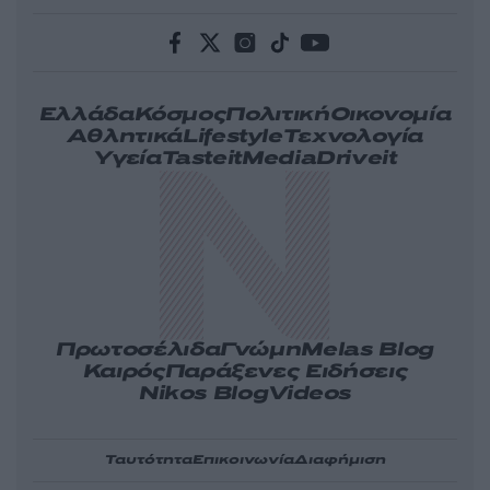
Ελλάδα
Κόσμος
Πολιτική
Οικονομία
Αθλητικά
Lifestyle
Τεχνολογία
Υγεία
Tasteit
Media
Driveit
Πρωτοσέλιδα
Γνώμη
Melas Blog
Καιρός
Παράξενες Ειδήσεις
Nikos Blog
Videos
Ταυτότητα
Επικοινωνία
Διαφήμιση