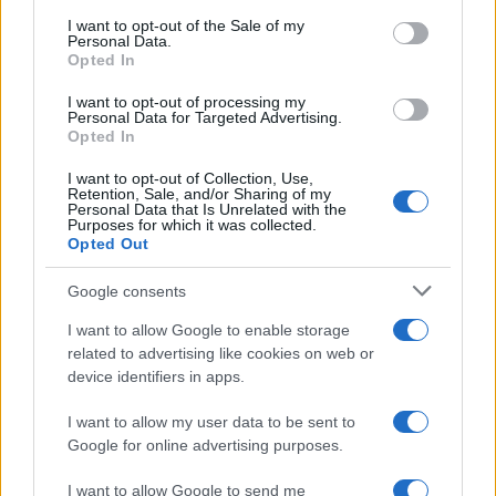
χρόνια μου διδάσκει υπομονή και αγάπη»
consent section.
I want to opt-out of the Sale of my
Personal Data.
4
«Αφιέρωσε τη ζωή της στο να βοηθά
Opted In
ανθρώπους που είχαν ανάγκη» - Η πρώτη
δήλωση της οικογένειας της 38χρονης
I want to opt-out of processing my
Λίζα που βρέθηκε νεκρή στην Κυψέλη
Personal Data for Targeted Advertising.
Opted In
5
Αριστοτέλης Δαμίγος: Στο Αποτεφρωτήριο
Ριτσώνας το «ύστατο χαίρε» στον Έλληνα
σύνδεσμο του ελικοπτέρου που έπεσε στην
I want to opt-out of Collection, Use,
Retention, Sale, and/or Sharing of my
Ψάθα
Personal Data that Is Unrelated with the
Purposes for which it was collected.
Opted Out
Πιο σχολιασμένα
Google consents
Μητσοτάκης στην υπογραφή συμφωνίας
198
I want to allow Google to enable storage
για την ηλεκτρική διασύνδεση Ελλάδας –
related to advertising like cookies on web or
Κύπρου: «Ισχυρή ψήφος εμπιστοσύνης» η
device identifiers in apps.
είσοδος της Meridiam στην GSI
Έφυγαν οι συνεργάτες, μένει η Μαρία
184
I want to allow my user data to be sent to
Καρυστιανού - Η επόμενη μέρα για την
Google for online advertising purposes.
«Ελπίδα για τη Δημοκρατία»
Canadair 515: Οι πρώτες εικόνες από την
I want to allow Google to send me
129