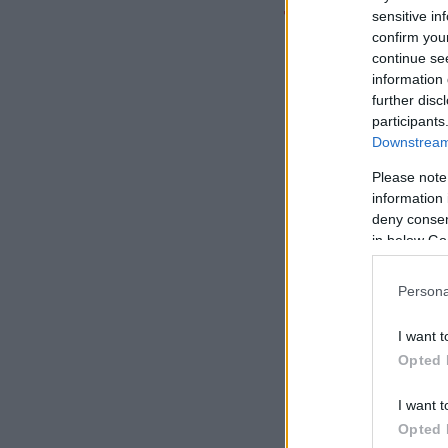
Το πρόγραμμα
sensitive in
confirm you
continue se
Game 1: Παναθηναϊ
information 
further disc
participants
Downstream 
Please note
information 
deny consent
in below Go
Persona
I want t
Opted 
I want t
Opted 