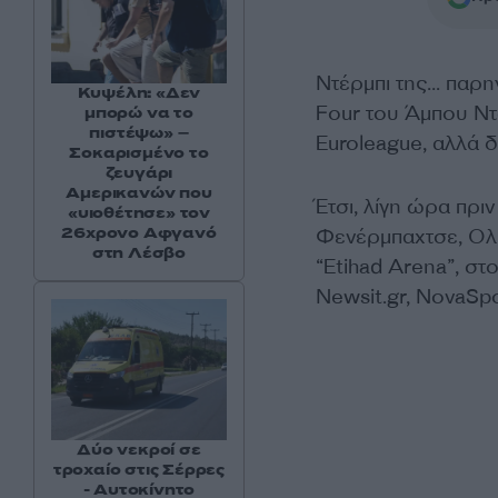
Ντέρμπι της… παρη
Κυψέλη: «Δεν
Four του Άμπου Ντ
μπορώ να το
πιστέψω» –
Euroleague, αλλά δ
Σοκαρισμένο το
ζευγάρι
Αμερικανών που
Έτσι, λίγη ώρα πριν
«υιοθέτησε» τον
26χρονο Αφγανό
Φενέρμπαχτσε, Ολυ
στη Λέσβο
“Etihad Arena”, στο
Newsit.gr, NovaSpo
Δύο νεκροί σε
τροχαίο στις Σέρρες
- Αυτοκίνητο