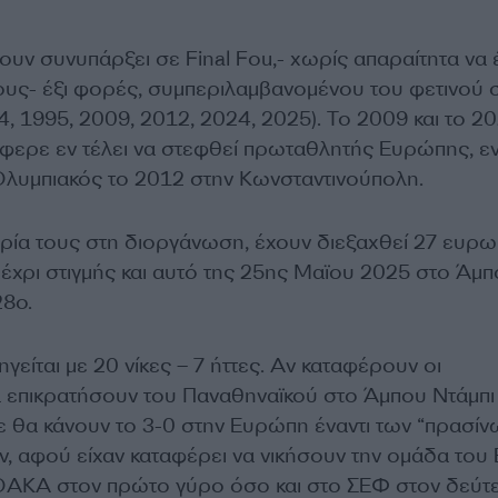
χουν συνυπάρξει σε Final Fou,- χωρίς απαραίτητα να
τους- έξι φορές, συμπεριλαμβανομένου του φετινού 
, 1995, 2009, 2012, 2024, 2025). Το 2009 και το 2
φερε εν τέλει να στεφθεί πρωταθλητής Ευρώπης, ε
Ολυμπιακός το 2012 στην Κωνσταντινούπολη.
ορία τους στη διοργάνωση, έχουν διεξαχθεί 27 ευρω
μέχρι στιγμής και αυτό της 25ης Μαϊου 2025 στο Άμ
28ο.
είται με 20 νίκες – 7 ήττες. Αν καταφέρουν οι
 επικρατήσουν του Παναθηναϊκού στο Άμπου Ντάμπι
τε θα κάνουν το 3-0 στην Ευρώπη έναντι των “πρασίν
, αφού είχαν καταφέρει να νικήσουν την ομάδα του 
 ΟΑΚΑ στον πρώτο γύρο όσο και στο ΣΕΦ στον δεύτ