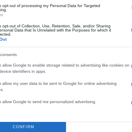
to opt-out of processing my Personal Data for Targeted
ing.
In
o opt-out of Collection, Use, Retention, Sale, and/or Sharing
ersonal Data that Is Unrelated with the Purposes for which it
lected.
Out
consents
o allow Google to enable storage related to advertising like cookies on
evice identifiers in apps.
o allow my user data to be sent to Google for online advertising
s.
ς – Παναθηναϊκός 1/6 – 21:00
to allow Google to send me personalized advertising.
κός – Ολυμπιακός 4/6 – 21:00
CONFIRM
ς – Παναθηναϊκός 6/6 – 21:00*