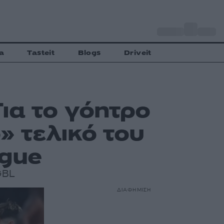
o
Αθήνα
30
C
a
Tasteit
Blogs
Driveit
ια το γόητρο
» τελικό του
ague
GBL
ΔΙΑΦΗΜΙΣΗ