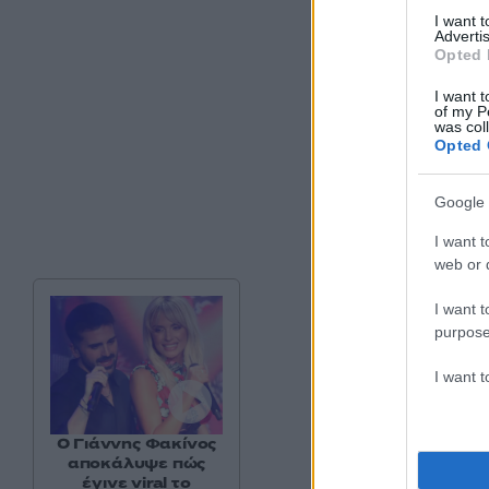
I want 
Advertis
Opted 
I want t
of my P
was col
Opted 
Google 
I want t
web or d
I want t
purpose
Game 2: Ολυμπιακό
I want 
Game 3: Παναθηναϊ
Ο Γιάννης Φακίνος
αποκάλυψε πώς
έγινε viral το
Game 4: Ολυμπιακό