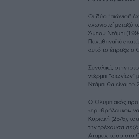
Οι δύο “αιώνιοι” έ
αγωνιστεί μεταξύ 
Άμπου Ντάμπι (1994
Παναθηναϊκός κατά
αυτό το έπραξε ο 
Συνολικά, στην ιστ
ντέρμπι “αιωνίων” 
Ντάμπι θα είναι το 
Ο Ολυμπιακός προηγ
«ερυθρόλευκοι» να
Κυριακή (25/5), τό
την τρέχουσα σεζόν
Αταμάν, τόσο στο