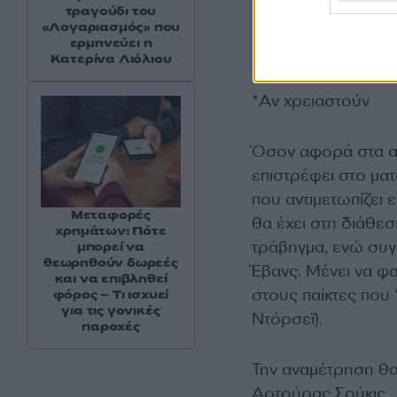
τραγούδι του
«Λογαριασμός» που
ερμηνεύει η
Game 5: Παναθηναϊ
Κατερίνα Λιόλιου
*Αν χρειαστούν
Όσον αφορά στα αγ
επιστρέφει στο μα
που αντιμετωπίζει 
Μεταφορές
θα έχει στη διάθεσ
χρημάτων: Πότε
τράβηγμα, ενώ συγκ
μπορεί να
θεωρηθούν δωρεές
Έβανς. Μένει να φ
και να επιβληθεί
στους παίκτες που 
φόρος – Τι ισχυεί
για τις γονικές
Ντόρσεϊ).
παροχές
Την αναμέτρηση θα
Αρτούρας Σούκις