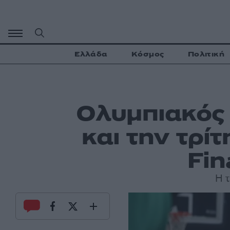
Μετάβαση
σε
περιεχόμενο
Ελλάδα
Κόσμος
Πολιτική
Ολυμπιακός 
και την τρί
Fin
Η 