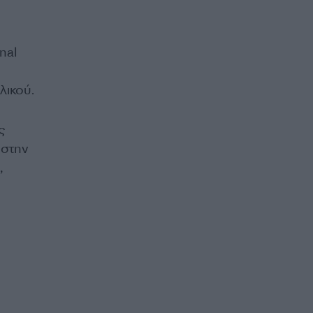
nal
λικού.
ς
 στην
,