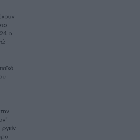
 έχουν
στο
024 ο
νώ
παϊκά
που
 την
ων”
Εργκίν
ερο