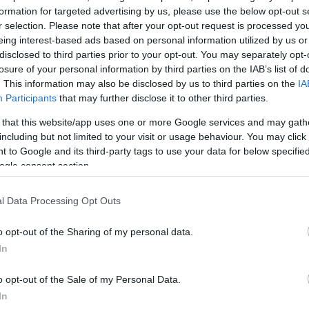
 στους τελικούς της Basket League
formation for targeted advertising by us, please use the below opt-out s
r selection. Please note that after your opt-out request is processed y
eing interest-based ads based on personal information utilized by us or
κός – Ολυμπιακός 30/5 – 21:00
disclosed to third parties prior to your opt-out. You may separately opt-
losure of your personal information by third parties on the IAB’s list of
. This information may also be disclosed by us to third parties on the
IA
ΔΙΑΦΗΜΙΣΗ
Participants
that may further disclose it to other third parties.
 that this website/app uses one or more Google services and may gath
including but not limited to your visit or usage behaviour. You may click 
 to Google and its third-party tags to use your data for below specifi
ogle consent section.
l Data Processing Opt Outs
o opt-out of the Sharing of my personal data.
In
o opt-out of the Sale of my Personal Data.
In