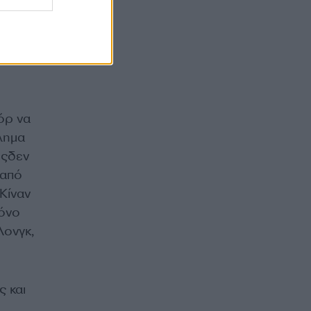
όρ να
λημα
όςδεν
 από
Κίναν
ρόνο
Λονγκ,
ς και