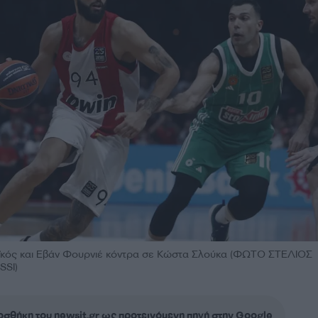
ϊκός και Εβάν Φουρνιέ κόντρα σε Κώστα Σλούκα (ΦΩΤΟ ΣΤΕΛΙΟΣ
SSI)
σθήκη του newsit.gr ως προτεινόμενη πηγή στην Google