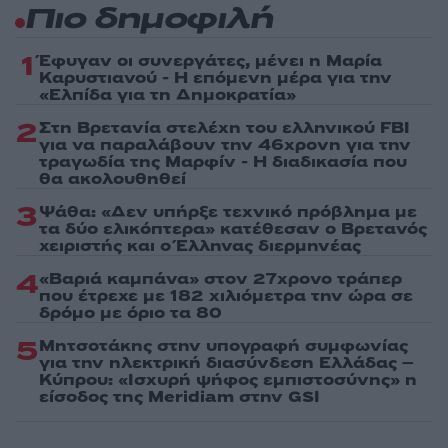
Πιο δημοφιλή
1
Έφυγαν οι συνεργάτες, μένει η Μαρία
Καρυστιανού - Η επόμενη μέρα για την
«Ελπίδα για τη Δημοκρατία»
2
Στη Βρετανία στελέχη του ελληνικού FBI
για να παραλάβουν την 46χρονη για την
τραγωδία της Μαρφίν - Η διαδικασία που
θα ακολουθηθεί
3
Ψάθα: «Δεν υπήρξε τεχνικό πρόβλημα με
τα δύο ελικόπτερα» κατέθεσαν ο Βρετανός
χειριστής και ο Έλληνας διερμηνέας
4
«Βαριά καμπάνα» στον 27χρονο τράπερ
που έτρεχε με 182 χιλιόμετρα την ώρα σε
δρόμο με όριο τα 80
5
Μητσοτάκης στην υπογραφή συμφωνίας
για την ηλεκτρική διασύνδεση Ελλάδας –
Κύπρου: «Ισχυρή ψήφος εμπιστοσύνης» η
είσοδος της Meridiam στην GSI