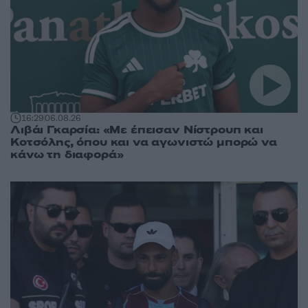
16:29
06.08.26
Λιβάι Γκαρσία: «Με έπεισαν Νίστρουπ και
Κοτσόλης, όπου και να αγωνιστώ μπορώ να
κάνω τη διαφορά»