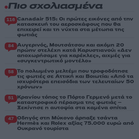
Πιο σχολιασμένα
Canadair 515: Οι πρώτες εικόνες από την
116
κατασκευή του αεροσκάφους που θα
επιχειρεί και τη νύχτα στα μέτωπα της
φωτιάς
Αυγερινός, Μουτσάτσου και ακόμη 20
84
πρώην στελέχη κατά Καρυστιανού: «Δεν
αποχωρήσαμε για καρέκλες», αιχμές για
«συγκεντρωτικό μοντέλο»
Το πολωμένο μελτέμι που τροφοδότησε
58
τις φωτιές σε Αττική και Βοιωτία: «Από τα
ισχυρότερα επεισόδια των τελευταίων 50
χρόνων»
Κρανίου τόπος το Πόρτο Γερμενό μετά το
51
καταστροφικό πέρασμα της φωτιάς –
Ξεκίνησε η αυτοψία στα καμένα σπίτια
Οδηγός στη Μύκονο άρπαξε τσάντα
47
Hermès και Rolex αξίας 75.000 ευρώ από
Ουκρανό τουρίστα