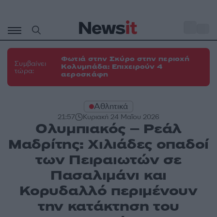
Μετάβαση
σε
o
34
περιεχόμενο
Φωτιά στην Σκύρο στην περιοχή
Συμβαίνει
Κολυμπάδα: Επιχειρούν 4
τώρα:
αεροσκάφη
Αθλητικά
21:57
Κυριακή 24 Μαΐου 2026
Ολυμπιακός – Ρεάλ
Μαδρίτης: Χιλιάδες οπαδοί
των Πειραιωτών σε
Πασαλιμάνι και
Κορυδαλλό περιμένουν
την κατάκτηση του