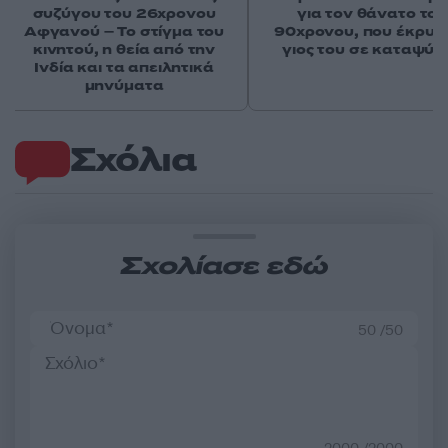
συζύγου του 26χρονου
για τον θάνατο του
Αφγανού – Το στίγμα του
90χρονου, που έκρυψ
κινητού, η θεία από την
γιος του σε καταψύκ
Ινδία και τα απειλητικά
μηνύματα
Σχόλια
Σχολίασε εδώ
50 /50