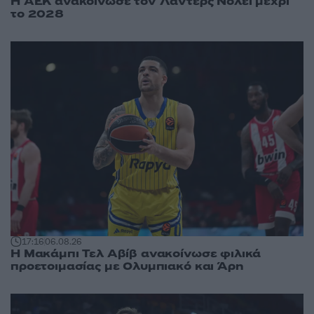
Η ΑΕΚ ανακοίνωσε τον Λάντερς Νόλεϊ μέχρι
το 2028
17:16
06.08.26
Η Μακάμπι Τελ Αβίβ ανακοίνωσε φιλικά
προετοιμασίας με Ολυμπιακό και Άρη