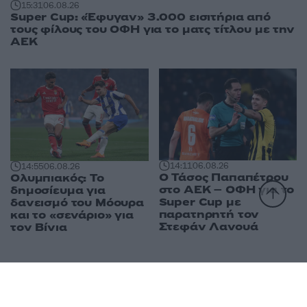
15:31
06.08.26
Super Cup: «Έφυγαν» 3.000 εισιτήρια από
τους φίλους του ΟΦΗ για το ματς τίτλου με την
ΑΕΚ
14:11
06.08.26
14:55
06.08.26
Ο Τάσος Παπαπέτρου
Ολυμπιακός: Το
στο ΑΕΚ – ΟΦΗ για το
δημοσίευμα για
Super Cup με
δανεισμό του Μόουρα
παρατηρητή τον
και το «σενάριο» για
Στεφάν Λανουά
τον Βίνια