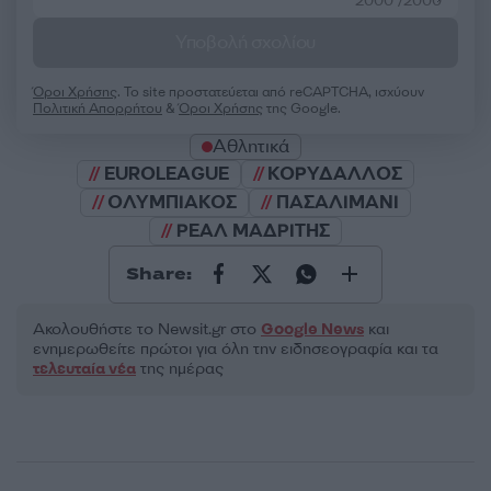
2000 /2000
Υποβολή σχολίου
Όροι Χρήσης
. Το site προστατεύεται από reCAPTCHA, ισχύουν
Πολιτική Απορρήτου
&
Όροι Χρήσης
της Google.
Αθλητικά
EUROLEAGUE
ΚΟΡΥΔΑΛΛΟΣ
ΟΛΥΜΠΙΑΚΟΣ
ΠΑΣΑΛΙΜΑΝΙ
ΡΕΑΛ ΜΑΔΡΙΤΗΣ
Share:
Ακολουθήστε το Νewsit.gr στο
Google News
και
ενημερωθείτε πρώτοι για όλη την ειδησεογραφία και τα
τελευταία νέα
της ημέρας