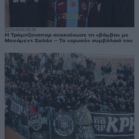
15:45
06.08.26
Η Τράμπζονσπορ ανακοίνωσε τη «βόμβα» με
Μοχάμεντ Σαλάχ – Το «χρυσό» συμβόλαιό του