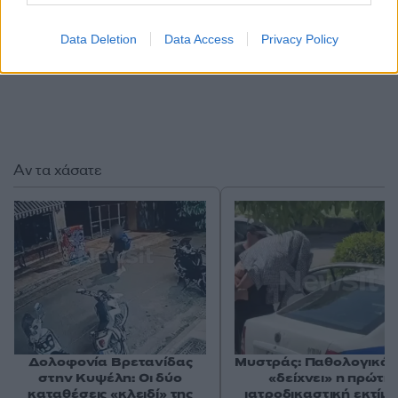
Data Deletion
Data Access
Privacy Policy
Αν τα χάσατε
Δολοφονία Βρετανίδας
Μυστράς: Παθολογικά α
στην Κυψέλη: Οι δύο
«δείχνει» η πρώτη
καταθέσεις «κλειδί» της
ιατροδικαστική εκτίμ