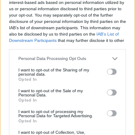
interest-based ads based on personal information utilized by
us or personal information disclosed to third parties prior to
your opt-out. You may separately opt-out of the further
disclosure of your personal information by third parties on the
IAB’s list of downstream participants. This information may
also be disclosed by us to third parties on the
IAB’s List of
Downstream Participants
that may further disclose it to other
third parties.
Please note that this website/app uses one or more Google
Personal Data Processing Opt Outs
services and may gather and store information including but
not limited to your visit or usage behaviour. You may click to
I want to opt-out of the Sharing of my
personal data.
grant or deny consent to Google and its third-party tags to
Opted In
use your data for below specified purposes in below Google
consent section.
22:19
18.04.24
I want to opt-out of the Sale of my
Βίντεο ντοκουμέντο από τη στιγμή που
Personal Data.
εργάτης βρίσκει νεκρό τον 31χρονο
Opted In
αστυνομικό μετά την κατάρρευση του κτιρίου
στο Πασαλιμάνι
I want to opt-out of processing my
Personal Data for Targeted Advertising.
Opted In
I want to opt-out of Collection, Use,