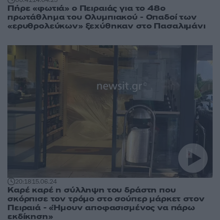
00:41
14.04.25
Πήρε «φωτιά» ο Πειραιάς για το 48ο
πρωτάθλημα του Ολυμπιακού - Οπαδοί των
«ερυθρολεύκων» ξεχύθηκαν στο Πασαλιμάνι
20:18
15.06.24
Καρέ καρέ η σύλληψη του δράστη που
σκόρπισε τον τρόμο στο σούπερ μάρκετ στον
Πειραιά - «Ήμουν αποφασισμένος να πάρω
εκδίκηση»