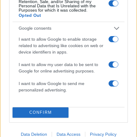
Retention, Sale, and/or Sharing of my
Personal Data that Is Unrelated with the
Purposes for which it was collected.
Opted Out
Google consents
I want to allow Google to enable storage
related to advertising like cookies on web or
device identifiers in apps.
I want to allow my user data to be sent to
Google for online advertising purposes.
21:13
17.04.24
I want to allow Google to send me
Βίντεο ντοκουμέντο από την επιχείρηση
personalized advertising.
απεγκλωβισμού του αστυνομικού μετά την
κατάρρευση του κτιρίου στο Πασαλιμάνι
CONFIRM
Data Deletion
Data Access
Privacy Policy