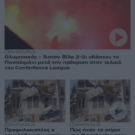
00:18
10.05.24
Ολυμπιακός – Άστον Βίλα 2-0: «Κάηκε» το
Πασαλιμάνι μετά την πρόκριση στον τελικό
του Conferfence League
16:07
20.04.24
16:54
19.04.24
Προφυλακιστέος ο
Πώς ήταν το κτίριο