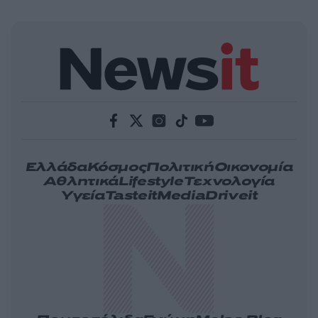
Ελλάδα
Κόσμος
Πολιτική
Οικονομία
Αθλητικά
Lifestyle
Τεχνολογία
Υγεία
Tasteit
Media
Driveit