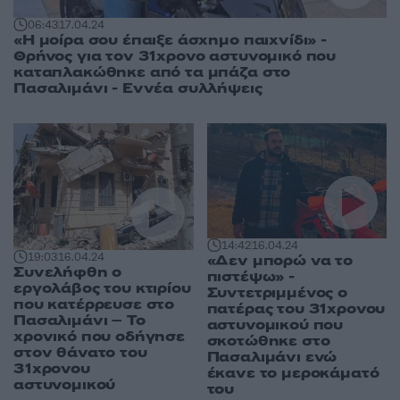
06:43
17.04.24
«Η μοίρα σου έπαιξε άσχημο παιχνίδι» -
Θρήνος για τον 31χρονο αστυνομικό που
καταπλακώθηκε από τα μπάζα στο
Πασαλιμάνι - Εννέα συλλήψεις
14:42
16.04.24
19:03
16.04.24
«Δεν μπορώ να το
Συνελήφθη ο
πιστέψω» -
εργολάβος του κτιρίου
Συντετριμμένος ο
που κατέρρευσε στο
πατέρας του 31χρονου
Πασαλιμάνι – Το
αστυνομικού που
χρονικό που οδήγησε
σκοτώθηκε στο
στον θάνατο του
Πασαλιμάνι ενώ
31χρονου
έκανε το μεροκάματό
αστυνομικού
του