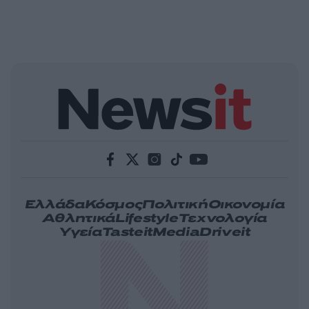
Ελλάδα
Κόσμος
Πολιτική
Οικονομία
Αθλητικά
Lifestyle
Τεχνολογία
Υγεία
Tasteit
Media
Driveit