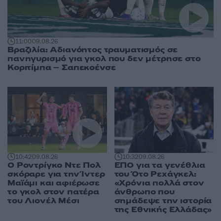
11:00
09.08.26
Βραζιλία: Αδιανόητος τραυματισμός σε
πανηγυρισμό για γκολ που δεν μέτρησε στο
Κοριτίμπα – Σαπεκοένσε
10:42
09.08.26
10:32
09.08.26
Ο Ροντρίγκο Ντε Πολ
ΕΠΟ για τα γενέθλια
σκόραρε για την Ίντερ
του Ότο Ρεχάγκελ:
Μαϊάμι και αφιέρωσε
«Χρόνια πολλά στον
το γκολ στον πατέρα
άνθρωπο που
του Λιονέλ Μέσι
σημάδεψε την ιστορία
της Εθνικής Ελλάδας»