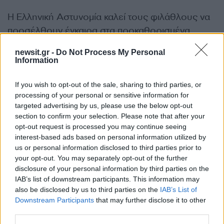
Η Ελληνική Αστυνομία καλεί τους φιλάθλους να
προσέλθουν έγκαιρα στα προκαθορισμένα
σημεία συγκέντρωσης και να συμμορφώνονται
newsit.gr -
Do Not Process My Personal
πλήρως με τις υποδείξεις των αστυνομικών
Information
δυνάμεων και των διοργανωτών, καθώς και να
μην προσεγγίζουν την εγκατάσταση χωρίς τα
If you wish to opt-out of the sale, sharing to third parties, or
processing of your personal or sensitive information for
ανωτέρω δικαιολογητικά, προκειμένου να
targeted advertising by us, please use the below opt-out
διασφαλιστεί η ομαλή εφαρμογή των μέτρων
section to confirm your selection. Please note that after your
ασφαλείας και να αποφευχθούν καθυστερήσεις
opt-out request is processed you may continue seeing
ή φαινόμενα συνωστισμού.
interest-based ads based on personal information utilized by
us or personal information disclosed to third parties prior to
your opt-out. You may separately opt-out of the further
Η εφαρμογή των μέτρων ασφαλείας θα είναι
disclosure of your personal information by third parties on the
καθολική, αυστηρή και χωρίς εξαιρέσεις.».
IAB’s list of downstream participants. This information may
also be disclosed by us to third parties on the
IAB’s List of
ΔΙΑΦΗΜΙΣΗ
Downstream Participants
that may further disclose it to other
third parties.