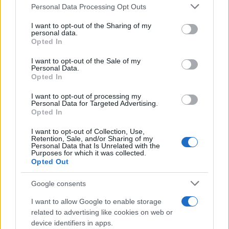
Please note that this website/app uses one or more Google
Personal Data Processing Opt Outs
services and may gather and store information including but
not limited to your visit or usage behaviour. You may click to
I want to opt-out of the Sharing of my
personal data.
grant or deny consent to Google and its third-party tags to
Opted In
use your data for below specified purposes in below Google
consent section.
I want to opt-out of the Sale of my
Personal Data.
Opted In
I want to opt-out of processing my
Personal Data for Targeted Advertising.
Opted In
Αν τα χάσατε
I want to opt-out of Collection, Use,
Retention, Sale, and/or Sharing of my
Personal Data that Is Unrelated with the
Purposes for which it was collected.
Ανανεώθηκε πριν
Opted Out
27 λεπτά
Google consents
I want to allow Google to enable storage
related to advertising like cookies on web or
device identifiers in apps.