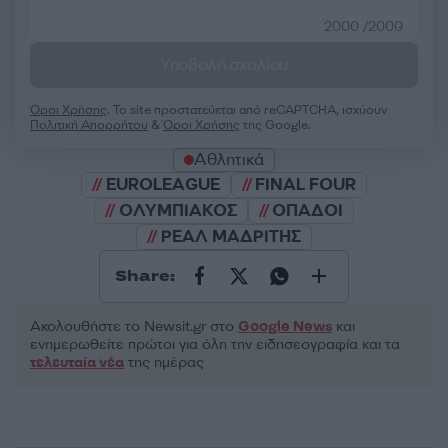
2000 /2000
Υποβολή σχολίου
Όροι Χρήσης
. Το site προστατεύεται από reCAPTCHA, ισχύουν
Πολιτική Απορρήτου
&
Όροι Χρήσης
της Google.
Αθλητικά
EUROLEAGUE
FINAL FOUR
ΟΛΥΜΠΙΑΚΟΣ
ΟΠΑΔΟΙ
ΡΕΑΛ ΜΑΔΡΙΤΗΣ
Share:
Ακολουθήστε το Νewsit.gr στο
Google News
και
ενημερωθείτε πρώτοι για όλη την ειδησεογραφία και τα
τελευταία νέα
της ημέρας