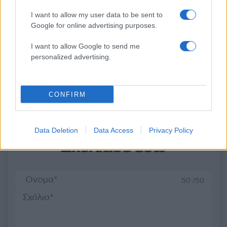
Κλειστό μέχρι νεοτέρας το
Οι Χούθι ανέλαβαν τ
I want to allow my user data to be sent to
beach bar στην Πάρο όπου
ευθύνη για την επίθεσ
Google for online advertising purposes.
πνίγηκε ο 4χρονος –
διυλιστήριο της Saud
Απολογείται ο ιδιοκτήτης
Aramco στη Σαουδι
I want to allow Google to send me
που είχε δηλωθεί ως
Αραβία
ναυαγοσώστης
personalized advertising.
Σχόλια
CONFIRM
Data Deletion
Data Access
Privacy Policy
Σχολίασε εδώ
50 /50