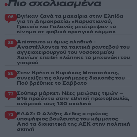
Πιο σχολιασμένα
Βγήκαν ξανά τα μαχαίρια στην Ελπίδα
96
για τη Δημοκρατία: «Καρυστιανού,
Γρατσία και Γαλανός μετέτρεψαν το
κίνημα σε φοβικό αρχηγικό κόμμα»
Απίστευτο κι όμως αληθινό -
86
Aναστέλλονται τα τακτικά ραντεβού του
αγγειοχειρουργού του νοσοκομείου
Χανίων επειδή κλάπηκε το μηχανάκι του
γιατρού
Στην Κρήτη ο Κυριάκος Μητσοτάκης,
85
συνεχίζει τις ολιγοήμερες διακοπές του –
Πού βρέθηκε το Σάββατο
Σούπερ μάρκετ: Νέες μειώσεις τιμών –
73
916 προϊόντα στην εθνική πρωτοβουλία,
ανάμεσά τους 130 σχολικά
ΕΛΑΣ: Ο Αλέξης Δέδες ο πρώτος
73
υποψήφιος βουλευτής του κόμματος –
Από τα διοικητικά της ΑΕΚ στην πολιτική
σκηνή