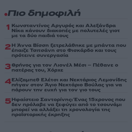
Πιο δημοφιλή
1
Κωνσταντίνος Αργυρός και Αλεξάνδρα
Νίκα κάνουν διακοπές με πολυτελές γιοτ
με τα δύο παιδιά τους
2
Η Άννα Βίσση ξετρελάθηκε με μπάντα που
έπαιζε Τσιτσάνη στο Φισκάρδο και τους
πρότεινε συνεργασία
3
Θρήνος για τον Λιονέλ Μέσι – Πέθανε ο
πατέρας του, Χόρχε
4
Ελίζαμπεθ Ελέτσι και Νεκτάριος Λεμονίδης
πήγαν στον Άγιο Νεκτάριο Βούλας για να
πάρουν την ευχή για τον γιο τους
5
Ηφαίστειο Σαντορίνης: Ένας 15χρονος που
δεν πρόλαβε να ξεφύγει από το τσουνάμι
μπορεί να αλλάξει τη χρονολογία της
προϊστορικής έκρηξης