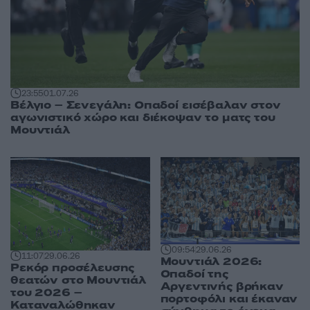
23:55
01.07.26
Βέλγιο – Σενεγάλη: Οπαδοί εισέβαλαν στον
αγωνιστικό χώρο και διέκοψαν το ματς του
Μουντιάλ
09:54
29.06.26
11:07
29.06.26
Μουντιάλ 2026:
Ρεκόρ προσέλευσης
Οπαδοί της
θεατών στο Μουντιάλ
Αργεντινής βρήκαν
του 2026 –
πορτοφόλι και έκαναν
Καταναλώθηκαν