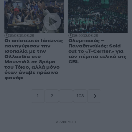
15:08
15.06.26
16:50
13.06.26
Οι απίστευτοι Ιάπωνες
Ολυμπιακός –
πανηγύρισαν την
Παναθηναϊκός: Sold
ισοπαλία με την
out το «T-Center» για
Ολλανδία στο
τον πέμπτο τελικό της
Μουντιάλ σε δρόμο
GBL
του Τόκιο, αλλά μόνο
όταν άναβε πράσινο
φανάρι
1
2
…
103
Σελίδα
Σελίδα
Σελίδα
ΔΙΑΦΗΜΙΣΗ