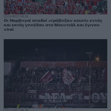
13:38
17.06.26
Οι Νορβηγοί οπαδοί «τράβηξαν κουπί» εντός
και εκτός γηπέδου στο Μουντιάλ και έγιναν
viral
12:24
17.06.26