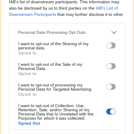
IAB’s list of downstream participants. This information may
also be disclosed by us to third parties on the
IAB’s List of
Downstream Participants
that may further disclose it to other
third parties.
Please note that this website/app uses one or more Google
Personal Data Processing Opt Outs
services and may gather and store information including but
not limited to your visit or usage behaviour. You may click to
I want to opt-out of the Sharing of my
personal data.
grant or deny consent to Google and its third-party tags to
Opted In
use your data for below specified purposes in below Google
consent section.
I want to opt-out of the Sale of my
Personal Data.
23:07
25.06.26
Opted In
Βαλένθια: Πάρτι στην κατάμεστη «Roig
Arena» για την πρωταθλήτριας Ισπανίας – Ο
I want to opt-out of processing my
Γιαν Μοντέρο αποχαιρέτησε τους οπαδούς
Personal Data for Targeted Advertising.
Opted In
I want to opt-out of Collection, Use,
11
Retention, Sale, and/or Sharing of my
Personal Data that Is Unrelated with the
Purposes for which it was collected.
Opted Out