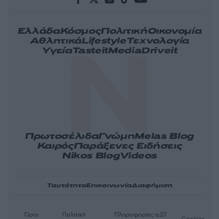
Ελλάδα
Κόσμος
Πολιτική
Οικονομία
Αθλητικά
Lifestyle
Τεχνολογία
Υγεία
Tasteit
Media
Driveit
Πρωτοσέλιδα
Γνώμη
Melas Blog
Καιρός
Παράξενες Ειδήσεις
Nikos Blog
Videos
Ταυτότητα
Επικοινωνία
Διαφήμιση
Όροι
Πολιτική
Πληροφορίες α.27
Cookies