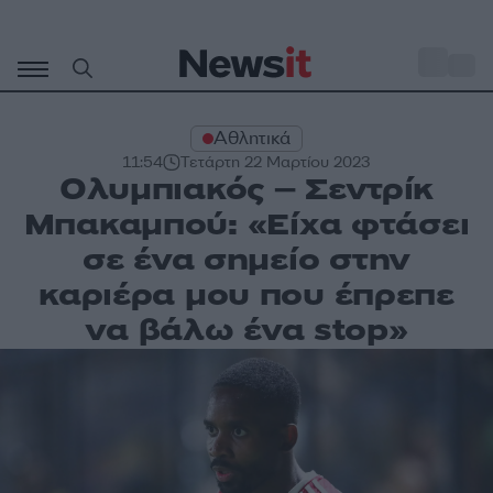
Μετάβαση
σε
o
29
περιεχόμενο
Αθλητικά
11:54
Τετάρτη 22 Μαρτίου 2023
Ολυμπιακός – Σεντρίκ
Μπακαμπού: «Είχα φτάσει
σε ένα σημείο στην
καριέρα μου που έπρεπε
να βάλω ένα stop»