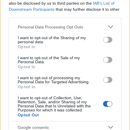
εμπειρία της
also be disclosed by us to third parties on the
IAB’s List of
Downstream Participants
that may further disclose it to other
4
Ο δημοσιογράφος Βασίλης Τσεκούρας
third parties.
ανακοίνωσε ότι παντρεύεται τη σύντροφό
του, Γωγώ Μπαλή
Please note that this website/app uses one or more Google
Personal Data Processing Opt Outs
5
Γιάννης Παπαμιχαήλ: «Η απαγόρευση
services and may gather and store information including but
αφορά στη χρήση της εικόνας και της
not limited to your visit or usage behaviour. You may click to
I want to opt-out of the Sharing of my
φωνής της Αλίκης Βουγιουκλάκη μέσω AI»
personal data.
grant or deny consent to Google and its third-party tags to
Opted In
use your data for below specified purposes in below Google
consent section.
I want to opt-out of the Sale of my
Πιο σχολιασμένα
Personal Data.
Opted In
Στην Κρήτη ο Κυριάκος Μητσοτάκης,
119
συνεχίζει τις ολιγοήμερες διακοπές του –
I want to opt-out of processing my
Personal Data for Targeted Advertising.
Πού βρέθηκε το Σάββατο
Opted In
Το οικονομικό πρόγραμμα της ΕΛΑΣ που
92
θα παρουσιάσει ο Αλέξης Τσίπρας στη
I want to opt-out of Collection, Use,
Θεσσαλονίκη: Σχέδιο τετραετίας
Retention, Sale, and/or Sharing of my
Personal Data that Is Unrelated with the
Purposes for which it was collected.
Ο Φειδίας Παναγιώτου πήγε με σορτσάκι
83
Opted Out
σε εκδήλωση μνήμης για τους
δολοφονημένους Κύπριους ήρωες Ισαάκ
– Σολωμού
Google consents