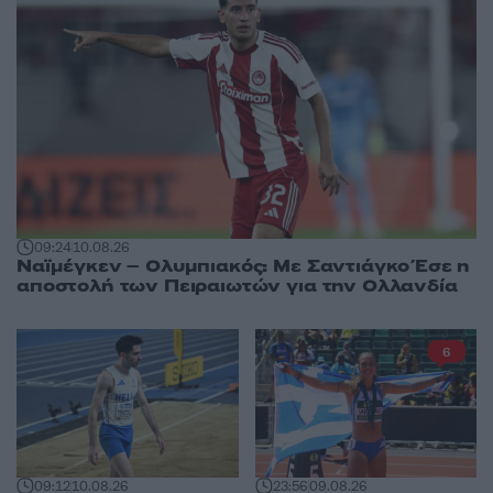
09:24
10.08.26
Ναϊμέγκεν – Ολυμπιακός: Με Σαντιάγκο Έσε η
αποστολή των Πειραιωτών για την Ολλανδία
6
09:12
10.08.26
23:56
09.08.26