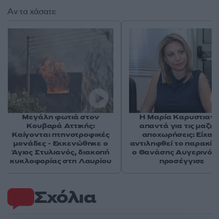
Αν τα χάσατε
Μεγάλη φωτιά στον
Η Μαρία Καρυστιαν
Κουβαρά Αττικής:
απαντά για τις μαζικ
Καίγονται πτηνοτροφικές
αποχωρήσεις: Είχαμ
μονάδες - Εκκενώθηκε ο
αντιληφθεί το παρακίν
Άγιος Στυλιανός, διακοπή
ο Θανάσης Αυγερινός 
κυκλοφορίας στη Λαυρίου
προσέγγισε
Σχόλια