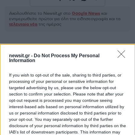
Ακολουθήστε το Νewsit.gr στο
Google News
και
ενημερωθείτε πρώτοι για όλη την ειδησεογραφία και τα
τελευταία νέα
της ημέρας
newsit.gr -
Do Not Process My Personal
Information
Πιο δημοφιλή
1
If you wish to opt-out of the sale, sharing to third parties, or
Πάρος: «Αν ήταν κάποιος πάνω από την
πισίνα, δε θα είχα θρηνήσει το παιδί μου» –
processing of your personal or sensitive information for
Η σπαρακτική περιγραφή του πατέρα και
targeted advertising by us, please use the below opt-out
τα κενά στους ισχυρισμούς του ιδιοκτήτη
section to confirm your selection. Please note that after your
του beach bar
opt-out request is processed you may continue seeing
2
Μετέτρεψαν το Σαρακήνικο της Μήλου σε
interest-based ads based on personal information utilized by
ελικοδρόμιο – «Πάρκαραν» το ελικόπτερο
us or personal information disclosed to third parties prior to
τους για να κάνουν μπάνιο
your opt-out. You may separately opt-out of the further
3
disclosure of your personal information by third parties on the
Μπρίτνεϊ Σπίαρς: Έκανε αποτυχημένο
μπότοξ και ανέβασε στο Instagram την
IAB’s list of downstream participants. This information may