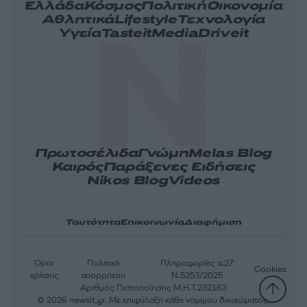
Ελλάδα
Κόσμος
Πολιτική
Οικονομία
Αθλητικά
Lifestyle
Τεχνολογία
Υγεία
Tasteit
Media
Driveit
Πρωτοσέλιδα
Γνώμη
Melas Blog
Καιρός
Παράξενες Ειδήσεις
Nikos Blog
Videos
Ταυτότητα
Επικοινωνία
Διαφήμιση
Όροι
Πολιτική
Πληροφορίες α.27
Cookies
χρήσης
απορρήτου
Ν.5253/2025
Αριθμός Πιστοποίησης Μ.Η.Τ.232163
© 2026 newsit.gr. Με επιφύλαξη κάθε νομίμου δικαιώματος.