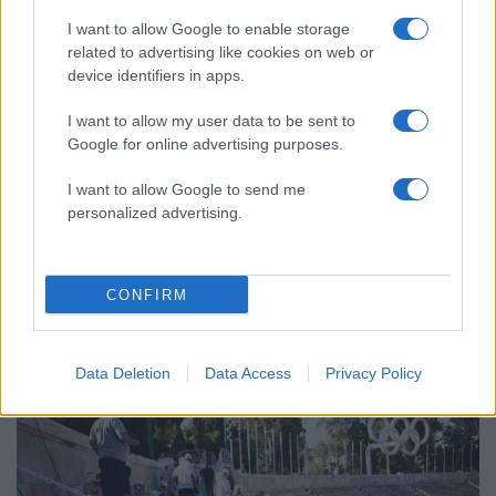
ΕΛΑΣ: Ο Αλέξης Δέδες ο πρώτος
79
I want to allow Google to enable storage
υποψήφιος βουλευτής του κόμματος –
related to advertising like cookies on web or
Από τα διοικητικά της ΑΕΚ στην πολιτική
device identifiers in apps.
σκηνή
Γιαννακόπουλος: «Οι Ολυμπιακοί
78
I want to allow my user data to be sent to
φώναζαν για οφσάιντ στο μπάσκετ, πριν
Google for online advertising purposes.
10 χρόνια έμαθαν ότι η μπάλα είναι
πορτοκαλί»
I want to allow Google to send me
personalized advertising.
CONFIRM
Αθλητικά:
Περισσότερα άρθρα
Data Deletion
Data Access
Privacy Policy