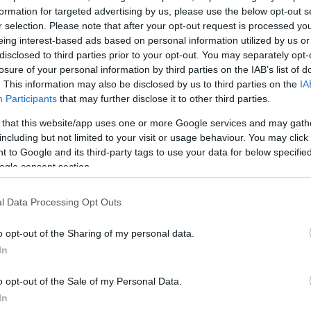
formation for targeted advertising by us, please use the below opt-out s
r selection. Please note that after your opt-out request is processed y
eing interest-based ads based on personal information utilized by us or
Σχολίασε εδώ
disclosed to third parties prior to your opt-out. You may separately opt-
losure of your personal information by third parties on the IAB’s list of
. This information may also be disclosed by us to third parties on the
IA
50
Participants
that may further disclose it to other third parties.
 that this website/app uses one or more Google services and may gath
including but not limited to your visit or usage behaviour. You may click 
 to Google and its third-party tags to use your data for below specifi
ogle consent section.
2000 /
Υποβολή σχολίου
l Data Processing Opt Outs
ροστατεύεται από reCAPTCHA, ισχύουν
Πολιτική Απορρήτου
&
Όροι Χρήσης
της
o opt-out of the Sharing of my personal data.
In
Αθλητικά
o opt-out of the Sale of my Personal Data.
ΜΠΟΥΧΑΛΑΚΗΣ
ΟΛΥΜΠΙΑΚΟΣ
In
Share: