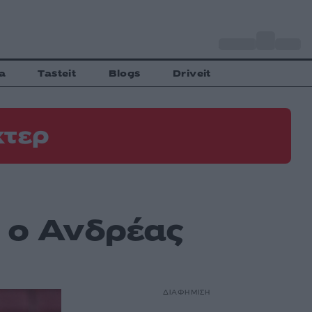
o
Αθήνα
30
C
a
Tasteit
Blogs
Driveit
χτερ
 ο Ανδρέας
ΔΙΑΦΗΜΙΣΗ