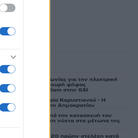
ασμένα
ν υπογραφή συμφωνίας για την ηλεκτρική
άδας – Κύπρου: «Ισχυρή ψήφος
 είσοδος της Meridiam στην GSI
γάτες, μένει η Μαρία Καρυστιανού - Η
α την «Ελπίδα για τη Δημοκρατία»
ι πρώτες εικόνες από την κατασκευή του
 θα επιχειρεί και τη νύχτα στα μέτωπα της
σάτσου και ακόμη 20 πρώην στελέχη κατά