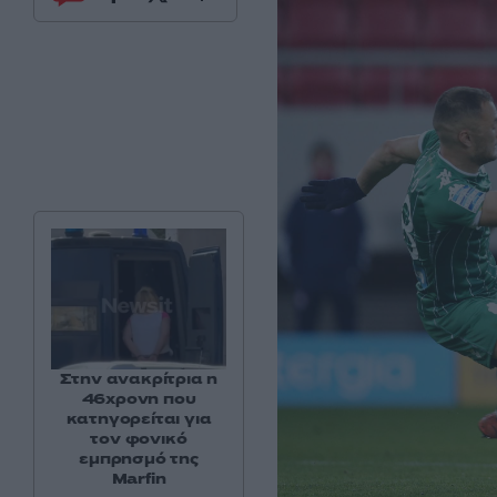
Στην ανακρίτρια η
46χρονη που
κατηγορείται για
τον φονικό
εμπρησμό της
Marfin