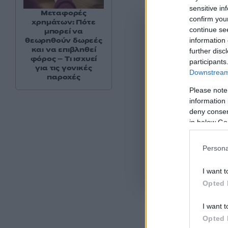
sensitive in
Μεταφορές
confirm you
χρημάτων: Πότε
continue se
μπορεί να
θεωρηθούν δωρεές
information 
και να επιβληθεί
further disc
φόρος – Τι ισχυεί
participants
για τις γονικές
Downstream 
παροχές
Please note
information 
deny consent
in below Go
Persona
Όροι Χρήσης
. Το site π
I want t
Google.
Opted 
I want t
Opted 