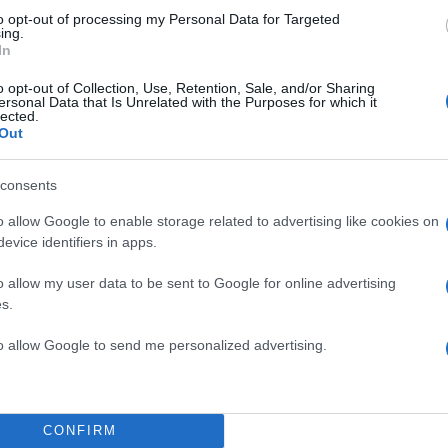
to opt-out of processing my Personal Data for Targeted
ing.
θήστε το Νewsit.gr στο
Google News
και ενημερωθείτε
In
 για όλη την ειδησεογραφία και τα
τελευταία νέα
της
ς
o opt-out of Collection, Use, Retention, Sale, and/or Sharing
ersonal Data that Is Unrelated with the Purposes for which it
lected.
Out
consents
Πιο σχολι
o allow Google to enable storage related to advertising like cookies on
evice identifiers in apps.
η Χαλκιά: Με την
Μητσοτάκης στη
198
ρέτησαν την
διασύνδεση Ελλ
o allow my user data to be sent to Google for online advertising
εμπιστοσύνης» η
s.
κή φωτογραφία για
Έφυγαν οι συνερ
184
ένας
επόμενη μέρα γι
to allow Google to send me personalized advertising.
Canadair 515: Ο
128
δύο καταθέσεις
αεροσκάφους που
νού – Το στίγμα του
φωτιάς
ιλητικά μηνύματα
CONFIRM
Αυγερινός, Μουτ
86