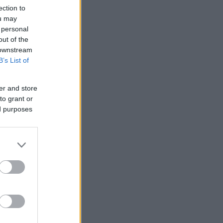
ection to
ou may
 personal
out of the
 downstream
B’s List of
 /50
er and store
to grant or
ed purposes
2000