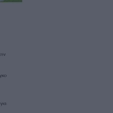
την
γκο
για