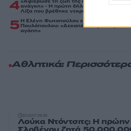
4
«Αφιέρωσε τη ζωή της στο να βοηθά ανθ
ανάγκη» - Η πρώτη δήλωση της οικογένε
Λίζα που βρέθηκε νεκρή στην Κυψέλη
5
Η Ελένη Φωτοπούλου ευχήθηκε για τη γι
Παυλόπουλου: «Δεκαπέντε χρόνια μου δι
αγάπη»
Αθλητικά: Περισσότερ
10:21
07.08.26
Λούκα Ντόντσιτς: Η πρώην
Σλοβένου ζητά 50.000.000