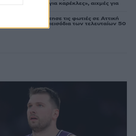
εν αποχωρήσαμε για καρέκλες», αιχμές για
 μοντέλο»
τέμι που τροφοδότησε τις φωτιές σε Αττική
πό τα ισχυρότερα επεισόδια των τελευταίων 50