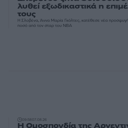
λυθεί εξωδικαστικά η επιμ
τους
Η Σλοβένα, Άννα Μαρία Γκόλτες, κατέθεσε νέα προσφυγή 
ποσό από τον σταρ του NBA
09:58
07.08.26
Η Ομοσπονδία της Αργεντιν