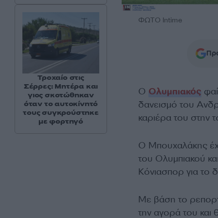
ΦΩΤΟ Intime
Προ
Τροχαίο στις
Σέρρες: Μητέρα και
Ο
Ολυμπιακός
φαί
γιος σκοτώθηκαν
δανεισμό του Ανδ
όταν το αυτοκίνητό
τους συγκρούστηκε
καριέρα του στην τ
με φορτηγό
Ο Μπουχαλάκης έχα
του Ολυμπιακού κα
Κόνιασπορ για το δ
Με βάση το ρεπορτά
την αγορά του και 