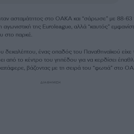
ταν ασταμάτητος στο ΟΑΚΑ και “σάρωσε” με 88-63 
1η αγωνιστική της
Euroleague, αλλά “καυτός” εμφανίσ
υ στο παρκέ.
ου δεκαλέπτου, ένας οπαδός του Παναθηναϊκού είχε 
ει από το κέντρο του γηπέδου για να κερδίσει έπαθ
 κατάφερε, βάζοντας με τη σειρά του “φωτιά” στο Ο
ΔΙΑΦΗΜΙΣΗ