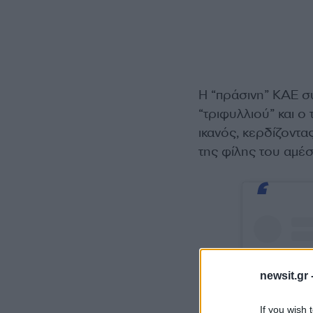
Η “πράσινη” ΚΑΕ συ
“τριφυλλιού” και ο
ικανός, κερδίζοντα
της φίλης του αμέ
newsit.gr 
If you wish 