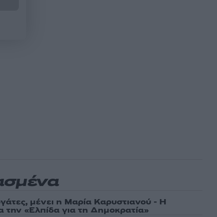
ασμένα
γάτες, μένει η Μαρία Καρυστιανού - Η
α την «Ελπίδα για τη Δημοκρατία»