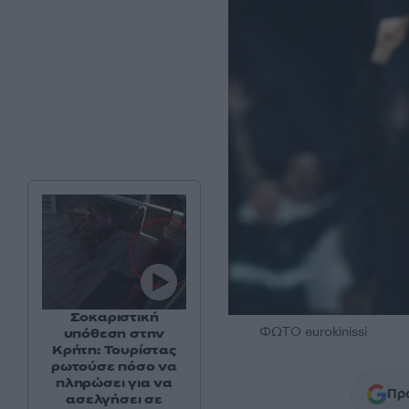
Σοκαριστική
ΦΩΤΟ eurokinissi
υπόθεση στην
Κρήτη: Τουρίστας
ρωτούσε πόσο να
πληρώσει για να
Προ
ασελγήσει σε