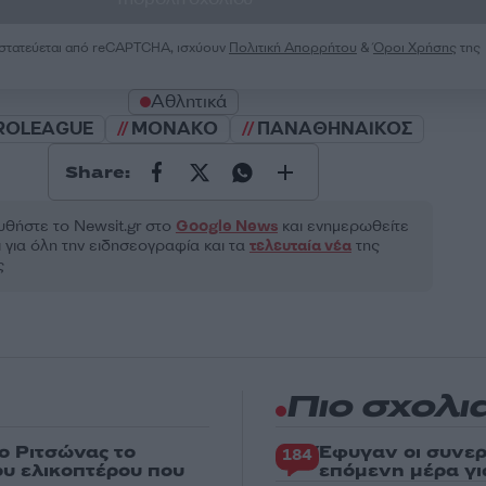
ροστατεύεται από reCAPTCHA, ισχύουν
Πολιτική Απορρήτου
&
Όροι Χρήσης
της
Αθλητικά
ROLEAGUE
ΜΟΝΑΚΟ
ΠΑΝΑΘΗΝΑΙΚΟΣ
Share:
θήστε το Νewsit.gr στο
Google News
και ενημερωθείτε
 για όλη την ειδησεογραφία και τα
τελευταία νέα
της
ς
Πιο σχολι
ο Ριτσώνας το
Έφυγαν οι συνερ
184
ου ελικοπτέρου που
επόμενη μέρα γι