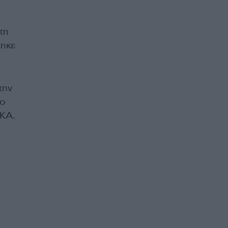
τη
τηκε
την
λο
ΑΚΑ.