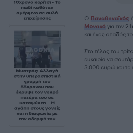
10χρονο κορίτσι - Το
παιδί καθόταν
αμέριμνο σε αυλή
O
Παναθηναϊκός
ή
επιχείρησης
Μονακό
για την 2
και ένας οπαδός το
Στο τέλος του τρίτ
ευκαιρία να σουτάρ
3.000 ευρώ και τα
Μυστράς: Αλλαγή
στην υπερασπιστική
γραμμή του
55χρονου που
έκρυψε τον νεκρό
πατέρα του σε
καταψύκτη – Η
αγάπη στους γονείς
και η διαφωνία με
την αδερφή του