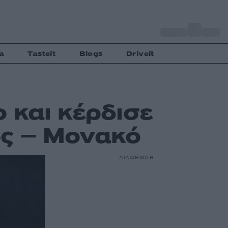
o
Αθήνα
31
C
a
Tasteit
Blogs
Driveit
 και κέρδισε
ς – Μονακό
ΔΙΑΦΗΜΙΣΗ