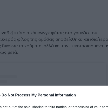
νηθίζει τέτοια χάπενινγκ φέτος στο γήπεδο του
 τυχερός φίλος της ομάδας αποδείχθηκε και ιδιαίτερ
ς δικαίως τα χρήματα, αλλά και την… εκστασιασμένη α
σως μετά.
-
Do Not Process My Personal Information
to opt-out of the sale, sharing to third parties, or processing of your per