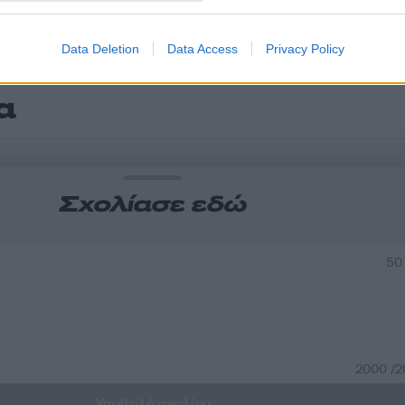
Data Deletion
Data Access
Privacy Policy
α
Σχολίασε εδώ
50
2000 /
Υποβολή σχολίου