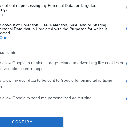
to opt-out of processing my Personal Data for Targeted
ing.
In
σίευση κοινοποιήθηκε από το χρήστη Panathinaikos BC (@paobcgr)
o opt-out of Collection, Use, Retention, Sale, and/or Sharing
ersonal Data that Is Unrelated with the Purposes for which it
lected.
Out
ιναν απόψε στο ΟΑΚΑ.
consents
ΔΙΑΦΗΜΙΣΗ
o allow Google to enable storage related to advertising like cookies on
evice identifiers in apps.
o allow my user data to be sent to Google for online advertising
s.
to allow Google to send me personalized advertising.
CONFIRM