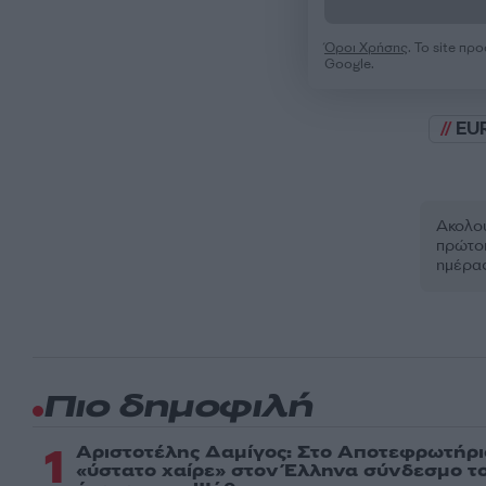
Όροι Χρήσης
. Το site π
Google.
EU
Ακολου
πρώτοι
ημέρα
Πιο δημοφιλή
1
Αριστοτέλης Δαμίγος: Στο Αποτεφρωτήρι
«ύστατο χαίρε» στον Έλληνα σύνδεσμο τ