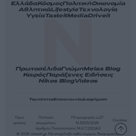
Ελλάδα
Κόσμος
Πολιτική
Οικονομία
Αθλητικά
Lifestyle
Τεχνολογία
Υγεία
Tasteit
Media
Driveit
Πρωτοσέλιδα
Γνώμη
Melas Blog
Καιρός
Παράξενες Ειδήσεις
Nikos Blog
Videos
Ταυτότητα
Επικοινωνία
Διαφήμιση
Όροι
Πολιτική
Πληροφορίες α.27
Cookies
χρήσης
απορρήτου
Ν.5253/2025
Αριθμός Πιστοποίησης Μ.Η.Τ.232163
© 2026 newsit.gr. Με επιφύλαξη κάθε νομίμου δικαιώματος.