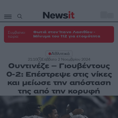
Μετάβαση
σε
o
27
περιεχόμενο
Φωτιά στον Ίτανο Λασιθίου -
Συμβαίνει
Μήνυμα του 112 για ετοιμότητα
τώρα:
Αθλητικά
21:10
Σάββατο 2 Νοεμβρίου 2024
Ουντινέζε – Γιουβέντους
0-2: Επέστρεψε στις νίκες
και μείωσε την απόσταση
της από την κορυφή