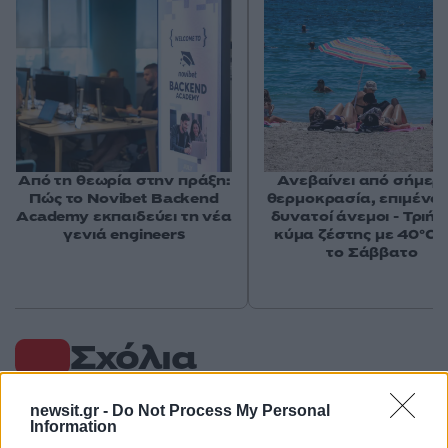
Από τη θεωρία στην πράξη:
Ανεβαίνει από σήμερ
Πώς το Novibet Backend
θερμοκρασία, επιμένου
Academy εκπαιδεύει τη νέα
δυνατοί άνεμοι - Τριή
γενιά engineers
κύμα ζέστης με 40°C 
το Σάββατο
Σχόλια
newsit.gr -
Do Not Process My Personal
Information