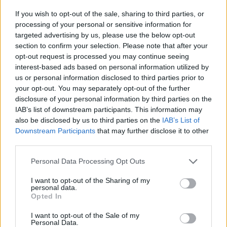
Σχολίασε εδώ
If you wish to opt-out of the sale, sharing to third parties, or
processing of your personal or sensitive information for
targeted advertising by us, please use the below opt-out
50 /50
section to confirm your selection. Please note that after your
opt-out request is processed you may continue seeing
interest-based ads based on personal information utilized by
us or personal information disclosed to third parties prior to
your opt-out. You may separately opt-out of the further
disclosure of your personal information by third parties on the
2000 /2000
IAB’s list of downstream participants. This information may
Υποβολή σχολίου
also be disclosed by us to third parties on the
IAB’s List of
Downstream Participants
that may further disclose it to other
third parties.
Όροι Χρήσης
. Το site προστατεύεται από reCAPTCHA, ισχύουν
Πολιτική Απορρήτου
&
Όροι Χρήσης
της Google.
Please note that this website/app uses one or more Google
Personal Data Processing Opt Outs
Αθλητικά
services and may gather and store information including but
SERIE A
ΓΙΟΥΒΕΝΤΟΥΣ
not limited to your visit or usage behaviour. You may click to
I want to opt-out of the Sharing of my
personal data.
grant or deny consent to Google and its third-party tags to
Opted In
Share:
use your data for below specified purposes in below Google
consent section.
I want to opt-out of the Sale of my
Personal Data.
Ακολουθήστε το Νewsit.gr στο
Google News
και