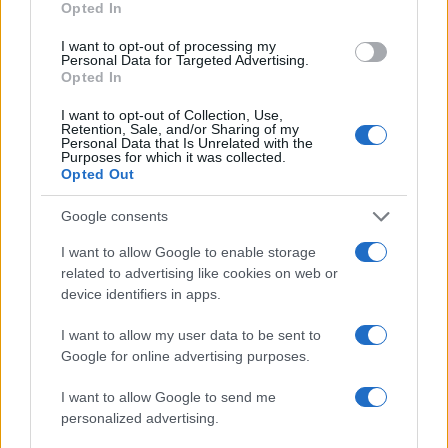
Opted In
ενημερωθείτε πρώτοι για όλη την ειδησεογραφία και τα
τελευταία νέα
της ημέρας
I want to opt-out of processing my
Personal Data for Targeted Advertising.
Opted In
I want to opt-out of Collection, Use,
Retention, Sale, and/or Sharing of my
Personal Data that Is Unrelated with the
Purposes for which it was collected.
Πιο δημοφιλή
Opted Out
1
Τουρισμός για Όλους 2026: Σήμερα ανοίγει
Google consents
η πλατφόρμα – Ποια ΑΦΜ προηγούνται
στις αιτήσεις
I want to allow Google to enable storage
2
Κυψέλη: Ο περίεργος ηλικιωμένος και το
related to advertising like cookies on web or
ταξίδι στην Αράχωβα – Όσα ισχυρίστηκε ο
device identifiers in apps.
26χρονος για τον θάνατο της Βρετανίδας
I want to allow my user data to be sent to
3
Η φωτιά στη Δυτική Αττική, από την
κορυφή του Κιθαιρώνα – Το εντυπωσιακό
Google for online advertising purposes.
timelapse βίντεο
I want to allow Google to send me
4
Μύκονος: Βίντεο με τους αστυνομικούς να
personalized advertising.
εντοπίζουν την τσάντα Hermès και το
Rolex όπου άρπαξε Έλληνας οδηγός από