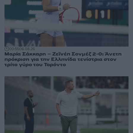
00:55
06.08.26
Μαρία Σάκκαρη – Ζεϊνέπ Σονμέζ 2-0: Άνετη
πρόκριση για την Ελληνίδα τενίστρια στον
τρίτο γύρο του Τορόντο