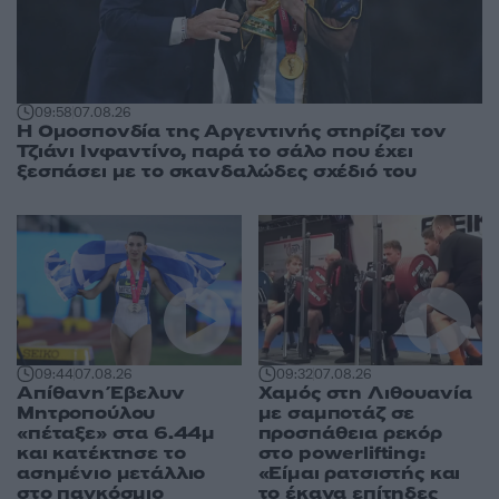
09:58
07.08.26
Η Ομοσπονδία της Αργεντινής στηρίζει τον
Τζιάνι Ινφαντίνο, παρά το σάλο που έχει
ξεσπάσει με το σκανδαλώδες σχέδιό του
09:44
07.08.26
09:32
07.08.26
Απίθανη Έβελυν
Χαμός στη Λιθουανία
Μητροπούλου
με σαμποτάζ σε
«πέταξε» στα 6.44μ
προσπάθεια ρεκόρ
και κατέκτησε το
στο powerlifting:
ασημένιο μετάλλιο
«Είμαι ρατσιστής και
στο παγκόσμιο
το έκανα επίτηδες