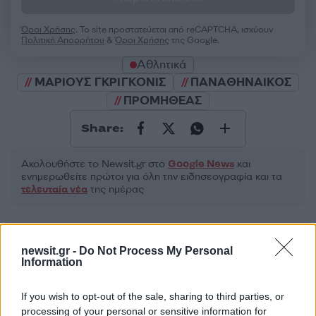
Όροι Χρήσης
. Το site προστατεύεται από reCAPTCHA, ισχύουν
Πολιτική Απορρήτου
&
Όροι Χρήσης
της Google.
Αθλητικά
ΜΑΡΙΟΥΣ ΓΚΡΙΓΚΟΝΙΣ
ΠΑΝΑΘΗΝΑΙΚΟΣ
ΠΡΟΜΗΘΕΑΣ
Share:
Ακολουθήστε το Νewsit.gr στο
Google News
και
ενημερωθείτε πρώτοι για όλη την ειδησεογραφία και τα
τελευταία νέα
της ημέρας
newsit.gr -
Do Not Process My Personal
Information
Πιο δημοφιλή
If you wish to opt-out of the sale, sharing to third parties, or
1
Ο Κώστας Σαμαράς δημοσίευσε μία παιδική
processing of your personal or sensitive information for