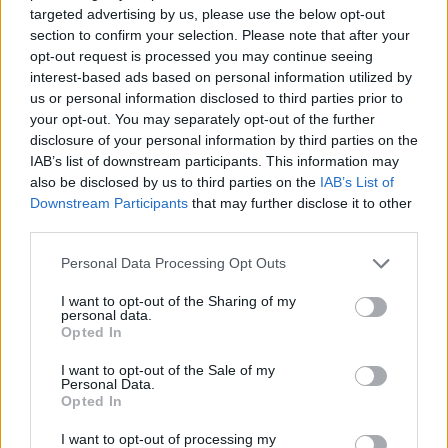
φωτογραφία για την επέτειο θανάτου της
targeted advertising by us, please use the below opt-out
αδελφής του, Λένας
section to confirm your selection. Please note that after your
2
opt-out request is processed you may continue seeing
Δολοφονία Βρετανίδας στην Κυψέλη: Οι
δύο καταθέσεις «κλειδί» της συζύγου του
interest-based ads based on personal information utilized by
26χρονου Αφγανού – Το στίγμα του
us or personal information disclosed to third parties prior to
κινητού, η θεία από την Ινδία και τα
your opt-out. You may separately opt-out of the further
απειλητικά μηνύματα
disclosure of your personal information by third parties on the
3
Η Ελένη Φωτοπούλου ευχήθηκε για τη
IAB’s list of downstream participants. This information may
γιορτή του Άκη Παυλόπουλου: «Δεκαπέντε
also be disclosed by us to third parties on the
IAB’s List of
χρόνια μου διδάσκει υπομονή και αγάπη»
Downstream Participants
that may further disclose it to other
4
third parties.
«Αφιέρωσε τη ζωή της στο να βοηθά
ανθρώπους που είχαν ανάγκη» - Η πρώτη
Please note that this website/app uses one or more Google
δήλωση της οικογένειας της 38χρονης
Personal Data Processing Opt Outs
Λίζα που βρέθηκε νεκρή στην Κυψέλη
services and may gather and store information including but
not limited to your visit or usage behaviour. You may click to
I want to opt-out of the Sharing of my
5
Αριστοτέλης Δαμίγος: Στο Αποτεφρωτήριο
personal data.
grant or deny consent to Google and its third-party tags to
Ριτσώνας το «ύστατο χαίρε» στον Έλληνα
Opted In
use your data for below specified purposes in below Google
σύνδεσμο του ελικοπτέρου που έπεσε στην
Ψάθα
consent section.
I want to opt-out of the Sale of my
Personal Data.
Opted In
Πιο σχολιασμένα
I want to opt-out of processing my