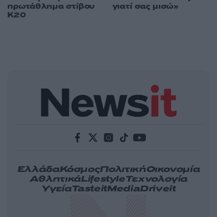
πρωτάθλημα στίβου
γιατί σας μισώ»
Κ20
Ελλάδα
Κόσμος
Πολιτική
Οικονομία
Αθλητικά
Lifestyle
Τεχνολογία
Υγεία
Tasteit
Media
Driveit