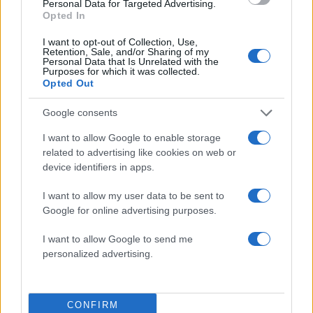
Personal Data for Targeted Advertising.
Opted In
Μητσοτάκης στην υπογραφή συμφωνίας
198
για την ηλεκτρική διασύνδεση Ελλάδας –
Κύπρου: «Ισχυρή ψήφος εμπιστοσύνης» η
I want to opt-out of Collection, Use,
Retention, Sale, and/or Sharing of my
είσοδος της Meridiam στην GSI
Personal Data that Is Unrelated with the
Purposes for which it was collected.
Έφυγαν οι συνεργάτες, μένει η Μαρία
184
Opted Out
Καρυστιανού - Η επόμενη μέρα για την
«Ελπίδα για τη Δημοκρατία»
Google consents
Canadair 515: Οι πρώτες εικόνες από την
128
κατασκευή του αεροσκάφους που θα
I want to allow Google to enable storage
επιχειρεί και τη νύχτα στα μέτωπα της
related to advertising like cookies on web or
φωτιάς
device identifiers in apps.
Αυγερινός, Μουτσάτσου και ακόμη 20
86
πρώην στελέχη κατά Καρυστιανού: «Δεν
I want to allow my user data to be sent to
αποχωρήσαμε για καρέκλες», αιχμές για
Google for online advertising purposes.
«συγκεντρωτικό μοντέλο»
I want to allow Google to send me
Το πολωμένο μελτέμι που τροφοδότησε
59
τις φωτιές σε Αττική και Βοιωτία: «Από τα
personalized advertising.
ισχυρότερα επεισόδια των τελευταίων 50
χρόνων»
CONFIRM