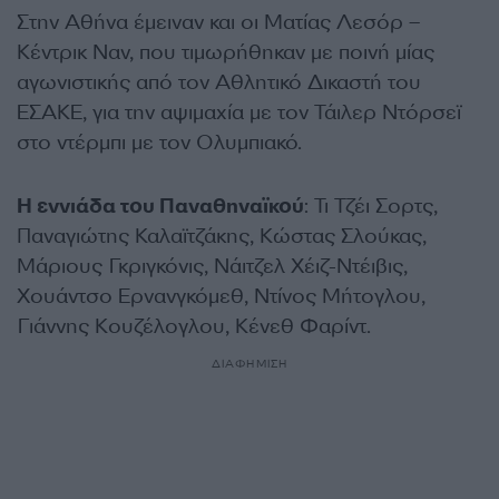
Στην Αθήνα έμειναν και οι Ματίας Λεσόρ –
Κέντρικ Ναν, που τιμωρήθηκαν με ποινή μίας
αγωνιστικής από τον Αθλητικό Δικαστή του
ΕΣΑΚΕ, για την αψιμαχία με τον Τάιλερ Ντόρσεϊ
στο ντέρμπι με τον Ολυμπιακό.
Η εννιάδα του Παναθηναϊκού
: Τι Τζέι Σορτς,
Παναγιώτης Καλαϊτζάκης, Κώστας Σλούκας,
Μάριους Γκριγκόνις, Νάιτζελ Χέιζ-Ντέιβις,
Χουάντσο Ερνανγκόμεθ, Ντίνος Μήτογλου,
Γιάννης Κουζέλογλου, Κένεθ Φαρίντ.
ΔΙΑΦΗΜΙΣΗ