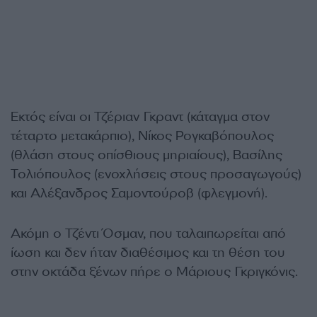
Εκτός είναι οι Τζέριαν Γκραντ (κάταγμα στον
τέταρτο μετακάρπιο), Νίκος Ρογκαβόπουλος
(θλάση στους οπίσθιους μηριαίους), Βασίλης
Τολιόπουλος (ενοχλήσεις στους προσαγωγούς)
και Αλέξανδρος Σαμοντούροβ (φλεγμονή).
Ακόμη ο Τζέντι Όσμαν, που ταλαιπωρείται από
ίωση και δεν ήταν διαθέσιμος και τη θέση του
στην οκτάδα ξένων πήρε ο Μάριους Γκριγκόνις.