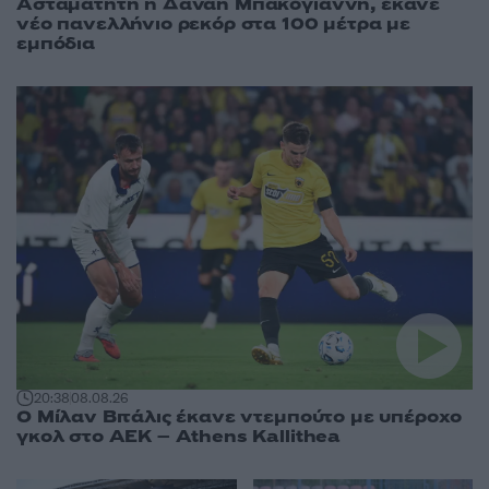
Ασταμάτητη η Δανάη Μπακογιάννη, έκανε
νέο πανελλήνιο ρεκόρ στα 100 μέτρα με
εμπόδια
20:38
08.08.26
Ο Μίλαν Βιτάλις έκανε ντεμπούτο με υπέροχο
γκολ στο ΑΕΚ – Athens Kallithea