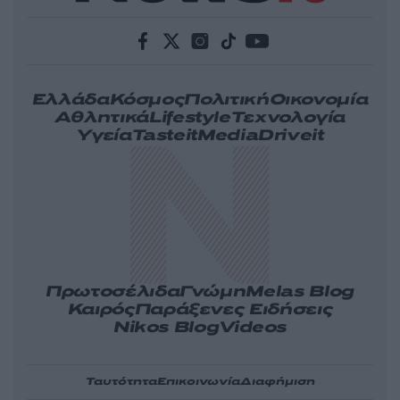
Ελλάδα
Κόσμος
Πολιτική
Οικονομία
Αθλητικά
Lifestyle
Τεχνολογία
Υγεία
Tasteit
Media
Driveit
Πρωτοσέλιδα
Γνώμη
Melas Blog
Καιρός
Παράξενες Ειδήσεις
Nikos Blog
Videos
Ταυτότητα
Επικοινωνία
Διαφήμιση