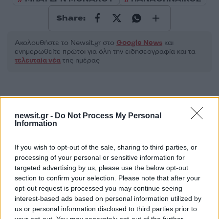
Share:
Ακολουθήστε το Νewsit.gr στο
Google News
και
ενημερωθείτε πρώτοι για όλη την ειδησεογραφία και τα
τελευταία νέα
της ημέρας
newsit.gr -
Do Not Process My Personal
Πιο δημοφιλή
Information
1
Ryanair: «Ένα κομμάτι του προσώπου του
If you wish to opt-out of the sale, sharing to third parties, or
ήταν σαν πλαστελίνη», συγκλονίζει η
processing of your personal or sensitive information for
επιβάτιδα που έσωσε τον Σέρβο όταν
targeted advertising by us, please use the below opt-out
έσπασε το παράθυρο του αεροπλάνου
section to confirm your selection. Please note that after your
2
Ανησυχία από το ξέσπασμα του ιού του
opt-out request is processed you may continue seeing
Δυτικού Νείλου με κρούσματα στην Αττική
interest-based ads based on personal information utilized by
- «Καμπανάκι» από τον Ιατρικό Σύλλογο
us or personal information disclosed to third parties prior to
Αθηνών για την προστασία της δημόσιας
υγείας
your opt-out. You may separately opt-out of the further