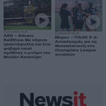
20:14
08.08.26
19:59
08.08.26
ΑΕΚ – Athens
Μπραν – ΠΑΟΚ 3-2:
Kallithea: Με κίτρινα
Αποκλεισμός για τις
τριαντάφυλλα και ένα
Θεσσαλονικείς στο
φοβερό πανό
Champions League
τιμήθηκε η μνήμη του
γυναικών
Μιχάλη Κατσούρη