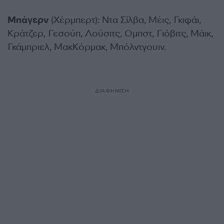
Μπάγερν
(Χέρμπερτ): Ντα Σίλβα, Μέις, Γκιφάι,
Κράτζερ, Γεσούπ, Λούσιτς, Ομπστ, Γιόβιτς, Μάικ,
Γκάμπριελ, ΜακΚόρμακ, Μπόλντγουιν.
ΔΙΑΦΗΜΙΣΗ