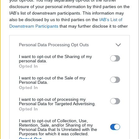
disclosure of your personal information by third parties on the
3
Φωτιά σε κατάστημα στον Άλιμο –
IAB’s list of downstream participants. This information may
Εκκενώθηκε πολυκατοικία
also be disclosed by us to third parties on the
IAB’s List of
4
Νέος «Αντεροβγάλτης» στο Λονδίνο βίαζε
Downstream Participants
that may further disclose it to other
και δολοφονούσε ιερόδουλες – Είχε
third parties.
συλληφθεί και αφέθηκε ελεύθερος
Please note that this website/app uses one or more Google
Personal Data Processing Opt Outs
5
Με 40άρια κορυφώνεται το κύμα ζέστης -
services and may gather and store information including but
Ποιες περιοχές βρίσκονται στο επίκεντρο
και μέχρι πότε θα κρατήσουν τα μελτέμια
not limited to your visit or usage behaviour. You may click to
I want to opt-out of the Sharing of my
personal data.
grant or deny consent to Google and its third-party tags to
Opted In
use your data for below specified purposes in below Google
consent section.
Πιο σχολιασμένα
I want to opt-out of the Sale of my
Personal Data.
Opted In
Marfin: Η 46χρονη πήρε προθεσμία για
103
να απολογηθεί την Τρίτη – «Είναι αθώα,
I want to opt-out of processing my
συμμετείχε στη διαδήλωση όπως και
Personal Data for Targeted Advertising.
100.000 άτομα»
Opted In
Βγήκαν ξανά τα μαχαίρια στην Ελπίδα
94
I want to opt-out of Collection, Use,
για τη Δημοκρατία: «Καρυστιανού,
Retention, Sale, and/or Sharing of my
Γρατσία και Γαλανός μετέτρεψαν το
Personal Data that Is Unrelated with the
κίνημα σε φοβικό αρχηγικό κόμμα»
Purposes for which it was collected.
Opted Out