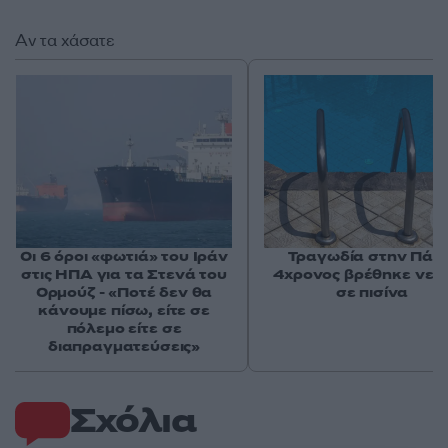
Αν τα χάσατε
Οι 6 όροι «φωτιά» του Ιράν
Τραγωδία στην Πάρο
στις ΗΠΑ για τα Στενά του
4χρονος βρέθηκε νεκ
Ορμούζ - «Ποτέ δεν θα
σε πισίνα
κάνουμε πίσω, είτε σε
πόλεμο είτε σε
διαπραγματεύσεις»
Σχόλια