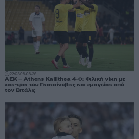
22:08
08.08.26
ΑΕΚ – Athens Kallithea 4-0: Φιλική νίκη με
χατ-τρικ του Γκατσίνοβιτς και «μαγεία» από
τον Βιτάλις