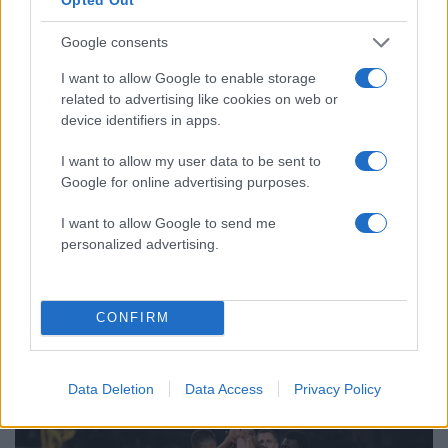
Μεταφορές χρημάτων: Πότε μπορεί να
79
θεωρηθούν δωρεές και να επιβληθεί
Google consents
φόρος – Τι ισχυεί για τις γονικές παροχές
I want to allow Google to enable storage
Απίστευτο κι όμως αληθινό -
77
Aναστέλλονται τα τακτικά ραντεβού του
related to advertising like cookies on web or
αγγειοχειρουργού του νοσοκομείου
device identifiers in apps.
Χανίων επειδή κλάπηκε το μηχανάκι του
γιατρού
I want to allow my user data to be sent to
Σούπερ μάρκετ: Νέες μειώσεις τιμών –
Google for online advertising purposes.
62
916 προϊόντα στην εθνική πρωτοβουλία,
ανάμεσά τους 130 σχολικά
I want to allow Google to send me
personalized advertising.
CONFIRM
Αθλητικά:
Περισσότερα άρθρα
Data Deletion
Data Access
Privacy Policy