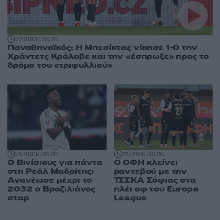
22:06
06.08.26
Παναθηναϊκός: Η Μπεσίκτας νίκησε 1-0 την
Χράντετς Κράλοβε και την «έσπρωξε» προς το
δρόμο του «τριφυλλιού»
21:46
06.08.26
21:30
06.08.26
Ο Βινίσιους για πάντα
Ο ΟΦΗ κλείνει
στη Ρεάλ Μαδρίτης:
ραντεβού με την
Ανανέωσε μέχρι το
ΤΣΣΚΑ Σόφιας στα
2032 ο Βραζιλιάνος
πλέι οφ του Europa
σταρ
League