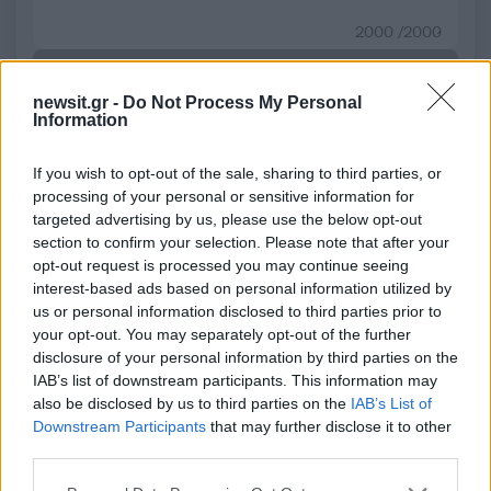
2000 /2000
Υποβολή σχολίου
newsit.gr -
Do Not Process My Personal
Information
Όροι Χρήσης
. Το site προστατεύεται από reCAPTCHA, ισχύουν
Πολιτική Απορρήτου
&
Όροι Χρήσης
της Google.
If you wish to opt-out of the sale, sharing to third parties, or
Αθλητικά
processing of your personal or sensitive information for
ΒΟΒΟΡΑΣ
ΠΑΝΑΘΗΝΑΙΚΟΣ
targeted advertising by us, please use the below opt-out
section to confirm your selection. Please note that after your
Share:
opt-out request is processed you may continue seeing
interest-based ads based on personal information utilized by
Ακολουθήστε το Νewsit.gr στο
Google News
και
us or personal information disclosed to third parties prior to
ενημερωθείτε πρώτοι για όλη την ειδησεογραφία και τα
your opt-out. You may separately opt-out of the further
τελευταία νέα
της ημέρας
disclosure of your personal information by third parties on the
IAB’s list of downstream participants. This information may
also be disclosed by us to third parties on the
IAB’s List of
Downstream Participants
that may further disclose it to other
third parties.
Πιο δημοφιλή
Please note that this website/app uses one or more Google