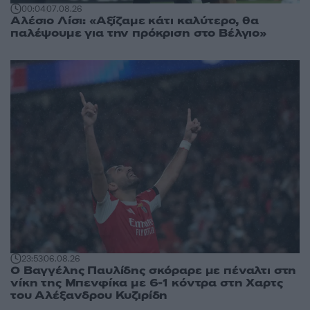
00:04
07.08.26
Αλέσιο Λίσι: «Αξίζαμε κάτι καλύτερο, θα
παλέψουμε για την πρόκριση στο Βέλγιο»
23:53
06.08.26
Ο Βαγγέλης Παυλίδης σκόραρε με πέναλτι στη
νίκη της Μπενφίκα με 6-1 κόντρα στη Χαρτς
του Αλέξανδρου Κυζιρίδη