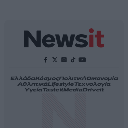
Ελλάδα
Κόσμος
Πολιτική
Οικονομία
Αθλητικά
Lifestyle
Τεχνολογία
Υγεία
Tasteit
Media
Driveit