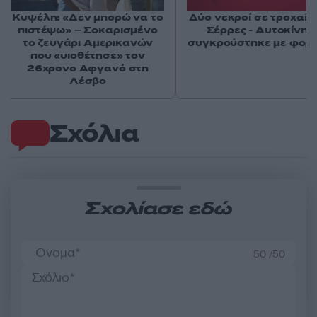
Κυψέλη: «Δεν μπορώ να το
Δύο νεκροί σε τροχαίο 
πιστέψω» – Σοκαρισμένο
Σέρρες - Αυτοκίνητ
το ζευγάρι Αμερικανών
συγκρούστηκε με φορ
που «υιοθέτησε» τον
26χρονο Αφγανό στη
Λέσβο
Σχόλια
Σχολίασε εδώ
50 /50