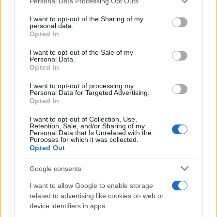
Personal Data Processing Opt Outs
services and may gather and store information including but
1
Συγκίνηση στο τελευταίο αντίο στον Λάκη
not limited to your visit or usage behaviour. You may click to
I want to opt-out of the Sharing of my
Χαλκιά: Με την «Φάμπρικα», λαούτο και
personal data.
grant or deny consent to Google and its third-party tags to
κλαρίνα αποχαιρέτησαν την εμβληματική
Opted In
use your data for below specified purposes in below Google
φωνή της μεταπολίτευσης
consent section.
I want to opt-out of the Sale of my
2
Ο Κώστας Σαμαράς δημοσίευσε μία παιδική
Personal Data.
φωτογραφία για την επέτειο θανάτου της
Opted In
αδελφής του, Λένας
I want to opt-out of processing my
3
Δολοφονία Βρετανίδας στην Κυψέλη: Οι
Personal Data for Targeted Advertising.
δύο καταθέσεις «κλειδί» της συζύγου του
Opted In
26χρονου Αφγανού – Το στίγμα του
κινητού, η θεία από την Ινδία και τα
I want to opt-out of Collection, Use,
απειλητικά μηνύματα
Retention, Sale, and/or Sharing of my
Personal Data that Is Unrelated with the
4
Canadair 515: Οι πρώτες εικόνες από την
Purposes for which it was collected.
κατασκευή του αεροσκάφους που θα
Opted Out
επιχειρεί και τη νύχτα στα μέτωπα της
φωτιάς
Google consents
5
«Αφιέρωσε τη ζωή της στο να βοηθά
I want to allow Google to enable storage
ανθρώπους που είχαν ανάγκη» - Η πρώτη
related to advertising like cookies on web or
δήλωση της οικογένειας της 38χρονης
Λίζα που βρέθηκε νεκρή στην Κυψέλη
device identifiers in apps.