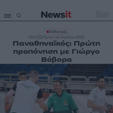
Μετάβαση
σε
o
30
περιεχόμενο
Αθλητικά
19:31
Πέμπτη 14 Απριλίου 2022
Παναθηναϊκός: Πρώτη
προπόνηση με Γιώργο
Βόβορα